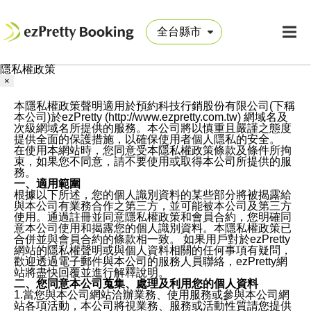
隱私權政策
×
本隱私權政策聲明適用於預約科技行銷股份有限公司(下稱
本公司)於ezPretty (http://www.ezpretty.com.tw) 網域名及
次級網域名所提供的服務。本公司將以慎重且嚴謹之態度
提供全面的保護措施，以確保使用者個人隱私的安全。
在使用本網站時，您同意受本隱私權政策條款及條件所拘
束，如果您不同意，請不要使用或取得本公司所提供的服
務。
一、適用範圍
根據以下所述，您的個人識別資料的某些部分將被揭露給
與本公司有業務合作之第三方，並可能被本公司及第三方
使用。通過註冊並同意隱私權政策和會員合約，您明確同
意本公司使用和揭露您的個人識別資料。本隱私權政策已
合併並與會員合約的條款相一致。 如果用戶對於ezPretty
網站的隱私權聲明或與個人資料相關的任何事項有疑問，
歡迎透過電子郵件與本公司的服務人員聯絡，ezPretty網
站將盡快回覆並進行解釋說明。
二、您同意本公司蒐集、處理及利用您的個人資料
1.當您與本公司網站洽辦業務、使用服務或參與本公司網
站各項活動，本公司將視業務、服務或活動性質請您提供