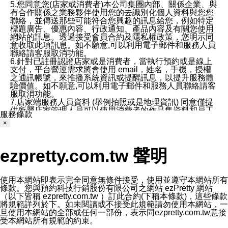
5.您同意您(店家或消費者)本公司集團內部、關係企業、與
有合作關係之業務夥伴使用您的去識別化個人資料與您您
聯絡，並傳送那些可能符合您興趣的訊息給您，例如特定
標題廣告、優惠內容、行政通知、產品內容及有關您使用
網站的訊息。透過接受會員合約及隱私權政策，您明示同
意收取此項訊息。如不願意,可以利用電子郵件和服務人員
聯絡請客服取消功能。
6.針對已註冊認證店家或是消費者，當執行預約或是線上
支付，平台營運需求將會使用 email，姓名，手機，授權
之通訊帳號，來推播系統資訊或提醒訊息，以提升服務體
驗價值。如不願意,可以利用電子郵件和服務人員聯絡請客
服取消功能。
7.店家端服務人員資料 (舉例拍照或是地理資訊) 同意僅提
供所屬店家管理人員可以使用消費者的作品集資料和員工
服務條款
打卡個人圖像行為。本公司及ezPretty平台不會做任何使
×
用。
三、本公司對您個人資料的揭露
1.基於現有服務平台的監管環境，預約科技保證不會揭露
ezpretty.com.tw 聲明
任何店家的營運資訊，且預約科技和店家均不能洩露消費
者的個人資料。然而，在某些情況下，本公司可能會因受
政府要求或法律規定，而被迫向政府或第三方提供資料。
第三方也可能非法地攔截或存取傳輸的私人通訊，或會員
使用本網站即表示完全同意無條件接受，使用並遵守本網站所有
可能濫用或誤用從本公司網站獲得的您的資料。因此，儘
條款。您與預約科技行銷股份有限公司之網站 ezPretty 網站
管本公司使用企業標準的保護措施來保護您的隱私，本公
（以下皆稱 ezpretty.com.tw ）訂此合約(下稱本條款)，這些條款
司並未承諾您的個人識別資料或私人通訊將永遠保密。
將規範詳列於下。如未閱讀或不接受此規範請勿使用本網站，一
2.根據本公司的政策，本公司不會將涉及您的個人識別資
旦使用本網站的全部或任何一部份，表示同ezpretty.com.tw意接
料出租或出售給第三方。
受本網站所有規範的約束。
3. 本公司、所屬集團、關係企業或與其合作行銷之第三方