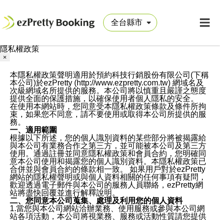
隱私權政策
×
本隱私權政策聲明適用於預約科技行銷股份有限公司(下稱
本公司)於ezPretty (http://www.ezpretty.com.tw) 網域名及
次級網域名所提供的服務。本公司將以慎重且嚴謹之態度
提供全面的保護措施，以確保使用者個人隱私的安全。
在使用本網站時，您同意受本隱私權政策條款及條件所拘
束，如果您不同意，請不要使用或取得本公司所提供的服
務。
一、適用範圍
根據以下所述，您的個人識別資料的某些部分將被揭露給
與本公司有業務合作之第三方，並可能被本公司及第三方
使用。通過註冊並同意隱私權政策和會員合約，您明確同
意本公司使用和揭露您的個人識別資料。本隱私權政策已
合併並與會員合約的條款相一致。 如果用戶對於ezPretty
網站的隱私權聲明或與個人資料相關的任何事項有疑問，
歡迎透過電子郵件與本公司的服務人員聯絡，ezPretty網
站將盡快回覆並進行解釋說明。
二、您同意本公司蒐集、處理及利用您的個人資料
1.當您與本公司網站洽辦業務、使用服務或參與本公司網
站各項活動，本公司將視業務、服務或活動性質請您提供