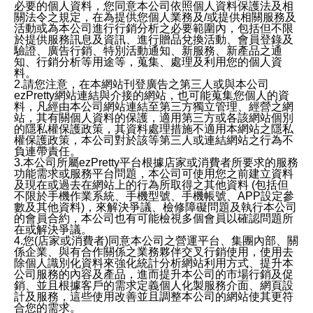
必要的個人資料，您同意本公司依照個人資料保護法及相
關法令之規定，在為提供您個人業務及/或提供相關服務及
活動或為本公司進行行銷分析之必要範圍內，包括但不限
於提供服務訊息及資訊、進行贈品兌換活動、會員登錄及
驗證、廣告行銷、特別活動通知、新服務、新產品之通
知、行銷分析等用途等，蒐集、處理及利用您的個人資
料。
2.請您注意，在本網站刊登廣告之第三人或與本公司
ezPretty網站連結與介接的網站，也可能蒐集您個人的資
料，凡經由本公司網站連結至第三方獨立管理、經營之網
站，其有關個人資料的保護，適用第三方或各該網站個別
的隱私權保護政策，其資料處理措施不適用本網站之隱私
權保護政策，本公司對於該等第三人或連結網站之行為不
負連帶責任。
3.本公司所屬ezPretty平台根據店家或消費者所要求的服務
功能需求或服務平台問題，本公司可使用您之前建立資料
及現在或過去在網站上的行為所取得之其他資料 (包括但
不限於手機作業系統、手機型號、手機帳號、APP設定參
數及其他資料)，來解決爭議、檢修障礙問題及執行本公司
的會員合約，本公司也有可能檢視多個會員以確認問題所
在或解決爭議。
4.您(店家或消費者)同意本公司之營運平台、集團內部、關
係企業、與有合作關係之業務夥伴交叉行銷使用，使用去
除個人識別化資料來強化統計分析網站利用方式、提升本
公司服務的內容及產品，進而提升本公司的市場行銷及促
銷、並且根據客戶的需求定義個人化製服務介面、網頁設
計及服務，這些使用改善並且調整本公司的網站使其更符
合您的需求。