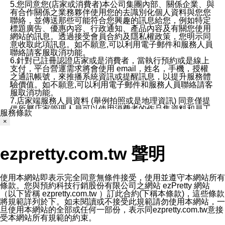
5.您同意您(店家或消費者)本公司集團內部、關係企業、與
有合作關係之業務夥伴使用您的去識別化個人資料與您您
聯絡，並傳送那些可能符合您興趣的訊息給您，例如特定
標題廣告、優惠內容、行政通知、產品內容及有關您使用
網站的訊息。透過接受會員合約及隱私權政策，您明示同
意收取此項訊息。如不願意,可以利用電子郵件和服務人員
聯絡請客服取消功能。
6.針對已註冊認證店家或是消費者，當執行預約或是線上
支付，平台營運需求將會使用 email，姓名，手機，授權
之通訊帳號，來推播系統資訊或提醒訊息，以提升服務體
驗價值。如不願意,可以利用電子郵件和服務人員聯絡請客
服取消功能。
7.店家端服務人員資料 (舉例拍照或是地理資訊) 同意僅提
供所屬店家管理人員可以使用消費者的作品集資料和員工
服務條款
打卡個人圖像行為。本公司及ezPretty平台不會做任何使
×
用。
三、本公司對您個人資料的揭露
1.基於現有服務平台的監管環境，預約科技保證不會揭露
ezpretty.com.tw 聲明
任何店家的營運資訊，且預約科技和店家均不能洩露消費
者的個人資料。然而，在某些情況下，本公司可能會因受
政府要求或法律規定，而被迫向政府或第三方提供資料。
第三方也可能非法地攔截或存取傳輸的私人通訊，或會員
使用本網站即表示完全同意無條件接受，使用並遵守本網站所有
可能濫用或誤用從本公司網站獲得的您的資料。因此，儘
條款。您與預約科技行銷股份有限公司之網站 ezPretty 網站
管本公司使用企業標準的保護措施來保護您的隱私，本公
（以下皆稱 ezpretty.com.tw ）訂此合約(下稱本條款)，這些條款
司並未承諾您的個人識別資料或私人通訊將永遠保密。
將規範詳列於下。如未閱讀或不接受此規範請勿使用本網站，一
2.根據本公司的政策，本公司不會將涉及您的個人識別資
旦使用本網站的全部或任何一部份，表示同ezpretty.com.tw意接
料出租或出售給第三方。
受本網站所有規範的約束。
3. 本公司、所屬集團、關係企業或與其合作行銷之第三方