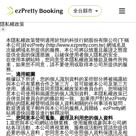
隱私權政策
×
本隱私權政策聲明適用於預約科技行銷股份有限公司(下稱
本公司)於ezPretty (http://www.ezpretty.com.tw) 網域名及
次級網域名所提供的服務。本公司將以慎重且嚴謹之態度
提供全面的保護措施，以確保使用者個人隱私的安全。
在使用本網站時，您同意受本隱私權政策條款及條件所拘
束，如果您不同意，請不要使用或取得本公司所提供的服
務。
一、適用範圍
根據以下所述，您的個人識別資料的某些部分將被揭露給
與本公司有業務合作之第三方，並可能被本公司及第三方
使用。通過註冊並同意隱私權政策和會員合約，您明確同
意本公司使用和揭露您的個人識別資料。本隱私權政策已
合併並與會員合約的條款相一致。 如果用戶對於ezPretty
網站的隱私權聲明或與個人資料相關的任何事項有疑問，
歡迎透過電子郵件與本公司的服務人員聯絡，ezPretty網
站將盡快回覆並進行解釋說明。
二、您同意本公司蒐集、處理及利用您的個人資料
1.當您與本公司網站洽辦業務、使用服務或參與本公司網
站各項活動，本公司將視業務、服務或活動性質請您提供
必要的個人資料，您同意本公司依照個人資料保護法及相