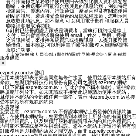
有合作關係之業務夥伴使用您的去識別化個人資料與您您
聯絡，並傳送那些可能符合您興趣的訊息給您，例如特定
標題廣告、優惠內容、行政通知、產品內容及有關您使用
網站的訊息。透過接受會員合約及隱私權政策，您明示同
意收取此項訊息。如不願意,可以利用電子郵件和服務人員
聯絡請客服取消功能。
6.針對已註冊認證店家或是消費者，當執行預約或是線上
支付，平台營運需求將會使用 email，姓名，手機，授權
之通訊帳號，來推播系統資訊或提醒訊息，以提升服務體
驗價值。如不願意,可以利用電子郵件和服務人員聯絡請客
服取消功能。
7.店家端服務人員資料 (舉例拍照或是地理資訊) 同意僅提
服務條款
供所屬店家管理人員可以使用消費者的作品集資料和員工
×
打卡個人圖像行為。本公司及ezPretty平台不會做任何使
用。
ezpretty.com.tw 聲明
三、本公司對您個人資料的揭露
使用本網站即表示完全同意無條件接受，使用並遵守本網站所有
1.基於現有服務平台的監管環境，預約科技保證不會揭露
條款。您與預約科技行銷股份有限公司之網站 ezPretty 網站
任何店家的營運資訊，且預約科技和店家均不能洩露消費
（以下皆稱 ezpretty.com.tw ）訂此合約(下稱本條款)，這些條款
者的個人資料。然而，在某些情況下，本公司可能會因受
將規範詳列於下。如未閱讀或不接受此規範請勿使用本網站，一
政府要求或法律規定，而被迫向政府或第三方提供資料。
旦使用本網站的全部或任何一部份，表示同ezpretty.com.tw意接
第三方也可能非法地攔截或存取傳輸的私人通訊，或會員
受本網站所有規範的約束。
可能濫用或誤用從本公司網站獲得的您的資料。因此，儘
免責規範
管本公司使用企業標準的保護措施來保護您的隱私，本公
您要注意，ezpretty.com.tw 不保證本網站上所發佈的資訊均無
司並未承諾您的個人識別資料或私人通訊將永遠保密。
誤，在使用本網站時，您要意識到本網站上所發佈的有關預約店
2.根據本公司的政策，本公司不會將涉及您的個人識別資
家的詳細資訊，以及與預訂服務相關資訊在內的其他各種資訊，
料出租或出售給第三方。
均可能不準確或是存在拼寫錯誤。您在本網站上所進行的所有預
3. 本公司、所屬集團、關係企業或與其合作行銷之第三方
訂服務均是與相關的店家之間交易，而非 ezpretty.com.tw。
業務合作公司會在您同意之情形下，始得利用您的個人資
ezpretty.com.tw僅是便於您能夠通過我們，預訂相對應的服務。