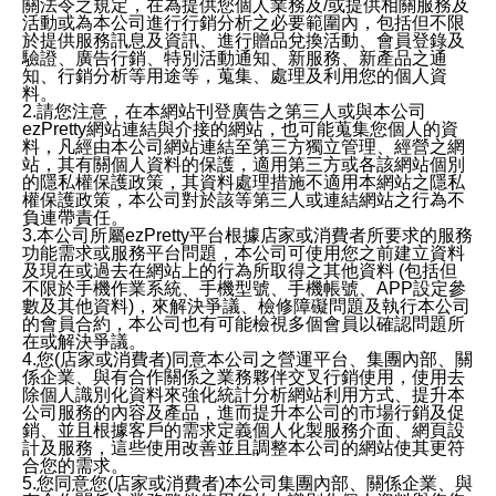
關法令之規定，在為提供您個人業務及/或提供相關服務及
活動或為本公司進行行銷分析之必要範圍內，包括但不限
於提供服務訊息及資訊、進行贈品兌換活動、會員登錄及
驗證、廣告行銷、特別活動通知、新服務、新產品之通
知、行銷分析等用途等，蒐集、處理及利用您的個人資
料。
2.請您注意，在本網站刊登廣告之第三人或與本公司
ezPretty網站連結與介接的網站，也可能蒐集您個人的資
料，凡經由本公司網站連結至第三方獨立管理、經營之網
站，其有關個人資料的保護，適用第三方或各該網站個別
的隱私權保護政策，其資料處理措施不適用本網站之隱私
權保護政策，本公司對於該等第三人或連結網站之行為不
負連帶責任。
3.本公司所屬ezPretty平台根據店家或消費者所要求的服務
功能需求或服務平台問題，本公司可使用您之前建立資料
及現在或過去在網站上的行為所取得之其他資料 (包括但
不限於手機作業系統、手機型號、手機帳號、APP設定參
數及其他資料)，來解決爭議、檢修障礙問題及執行本公司
的會員合約，本公司也有可能檢視多個會員以確認問題所
在或解決爭議。
4.您(店家或消費者)同意本公司之營運平台、集團內部、關
係企業、與有合作關係之業務夥伴交叉行銷使用，使用去
除個人識別化資料來強化統計分析網站利用方式、提升本
公司服務的內容及產品，進而提升本公司的市場行銷及促
銷、並且根據客戶的需求定義個人化製服務介面、網頁設
計及服務，這些使用改善並且調整本公司的網站使其更符
合您的需求。
5.您同意您(店家或消費者)本公司集團內部、關係企業、與