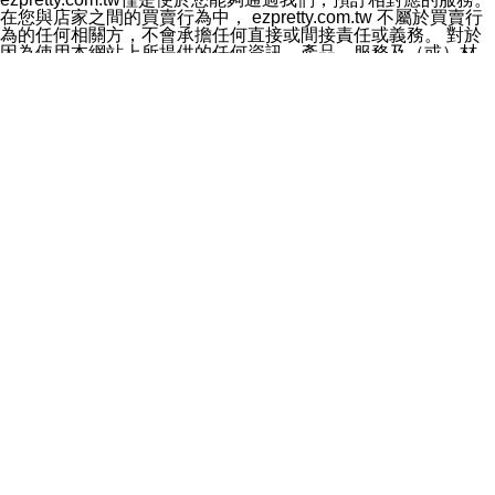
料於行銷活動資訊、商品訊息或新服務等相關行銷，且於
在您與店家之間的買賣行為中， ezpretty.com.tw 不屬於買賣行
首次行銷時，將提供您表示拒絕行銷之方式，本公司不會
為的任何相關方，不會承擔任何直接或間接責任或義務。 對於
向您索取相關費用。如您拒絕接受行銷服務或嗣後欲拒絕
因為使用本網站上所提供的任何資訊、產品、服務及（或）材
時，均可隨時通知本公司，本公司、所屬集團、關係企業
料，而產生或導致的任何損失或損害，ezpretty.com.tw 及其管
或與其合作行銷之第三方業務合作公司或第三方業務合作
理人員、員工或代表人均對此不承擔任何責任。 儘管
公司將立即停止利用您的個人資料行銷。
ezpretty.com.tw 已經盡了適當努力確保本網站上所列的服務符
四、個人資料利用之期間、地區、對象及方式如下
合合理的標準，仍不得將本網站內所列出的任何服務視為
1.期間：您同意於本公司存續期間或依法令之資料保存期
ezpretty.com.tw 推薦的服務，或是認為其代表該服務將會適用
間內，以及您的個人資料蒐集之目的消失或期限屆滿時，
於該用戶。如果該服務不適用於您，ezpretty.com.tw 將對此不
本公司得繼續保存、處理或利用您的個人資料。
承擔任何責任。
2.地區：就中華民國領域內。
網站使用者的守法義務及承諾
3.對象：本公司所屬公司(本公司)及其分公司、本公司之關
本條款構成您與 ezPretty 間之有效契約。 本條款中如有一部無
係企業、其他與本公司有業務往來或合作之機構。
效時，不影響其他條款之效力。 本條款如有未盡之處，雙方均
4.方式：以電話、簡訊、電子郵件、紙本或其他合於當時
應依誠實信用、平等互惠原則，共商解決之道。
科技之適當方式作個人資料之利用，(包括任何依法得利用
年齡和責任
之方式，但不限於使用於本網站或與外部合作之行銷)並於
你向 ezpretty.com.tw您確認您已經達到使用本網站的合法年
法令容許之範圍內，為行銷建檔、揭露、轉介或交互運用
齡。可以針對您在使用本網站時產生的任何責任，形成有約束力
予本公司及其合作對象。
的法律責任。您理解使用本網站時及他人使用您的登錄資訊使用
五、個人資料之類別
本網站時所產生的交易責任。
本聲明所指之個人資料類別如下:
網站連結
1.您提供之資料，包括您的姓名、性別、連絡方式(包括但
本網站可能包含有通往ezpretty.com.tw以外的其他方所運營網站
不限於電話、E-MAIL及地址等)、服務單位、職稱、為完
的超連結。此類超連結僅提供用於參考。此類網站不是由
成收款或付款所需之資料、IＰ位址、及其他得以直接或間
ezpretty.com.tw 控制，我們對其內容不承擔任何責任。在本網
接識別使用者身分之個人資料，及執行職務或業務之必要
站上加入通往此類網站的超連結，並非暗示我們贊同此類網站上
範圍內所需蒐集、處理及利用的個人資料。
的材料或是與其經營人之間存在任何聯繫。
2.為提升服務品質，本公司會依照所提供服務之性質，記
智慧財產權聲明
錄使用者的IP位址、以及在本公司內的瀏覽活動(例如，使
本網站上的所有資訊、內容、圖片、文字、聲音、圖像22、按
用者所使用的軟硬體、所點選的網頁)等資料，但是這些資
鈕、商標、服務標章及商品名稱均受中華民國國家法律及國際條