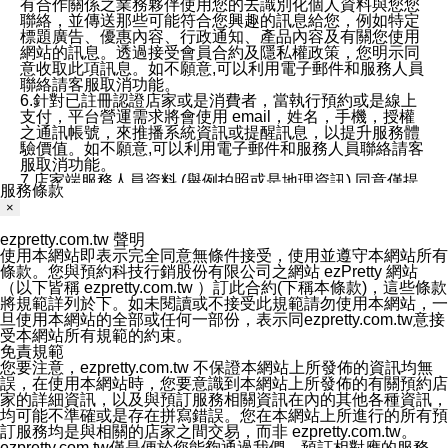
有合作關係之業務夥伴使用您的去識別化個人資料與您您
聯絡，並傳送那些可能符合您興趣的訊息給您，例如特定
標題廣告、優惠內容、行政通知、產品內容及有關您使用
網站的訊息。透過接受會員合約及隱私權政策，您明示同
意收取此項訊息。如不願意,可以利用電子郵件和服務人員
聯絡請客服取消功能。
6.針對已註冊認證店家或是消費者，當執行預約或是線上
支付，平台營運需求將會使用 email，姓名，手機，授權
之通訊帳號，來推播系統資訊或提醒訊息，以提升服務體
驗價值。如不願意,可以利用電子郵件和服務人員聯絡請客
服取消功能。
7.店家端服務人員資料 (舉例拍照或是地理資訊) 同意僅提
服務條款
供所屬店家管理人員可以使用消費者的作品集資料和員工
×
打卡個人圖像行為。本公司及ezPretty平台不會做任何使
用。
ezpretty.com.tw 聲明
三、本公司對您個人資料的揭露
使用本網站即表示完全同意無條件接受，使用並遵守本網站所有
1.基於現有服務平台的監管環境，預約科技保證不會揭露
條款。您與預約科技行銷股份有限公司之網站 ezPretty 網站
任何店家的營運資訊，且預約科技和店家均不能洩露消費
（以下皆稱 ezpretty.com.tw ）訂此合約(下稱本條款)，這些條款
者的個人資料。然而，在某些情況下，本公司可能會因受
將規範詳列於下。如未閱讀或不接受此規範請勿使用本網站，一
政府要求或法律規定，而被迫向政府或第三方提供資料。
旦使用本網站的全部或任何一部份，表示同ezpretty.com.tw意接
第三方也可能非法地攔截或存取傳輸的私人通訊，或會員
受本網站所有規範的約束。
可能濫用或誤用從本公司網站獲得的您的資料。因此，儘
免責規範
管本公司使用企業標準的保護措施來保護您的隱私，本公
您要注意，ezpretty.com.tw 不保證本網站上所發佈的資訊均無
司並未承諾您的個人識別資料或私人通訊將永遠保密。
誤，在使用本網站時，您要意識到本網站上所發佈的有關預約店
2.根據本公司的政策，本公司不會將涉及您的個人識別資
家的詳細資訊，以及與預訂服務相關資訊在內的其他各種資訊，
料出租或出售給第三方。
均可能不準確或是存在拼寫錯誤。您在本網站上所進行的所有預
3. 本公司、所屬集團、關係企業或與其合作行銷之第三方
訂服務均是與相關的店家之間交易，而非 ezpretty.com.tw。
業務合作公司會在您同意之情形下，始得利用您的個人資
ezpretty.com.tw僅是便於您能夠通過我們，預訂相對應的服務。