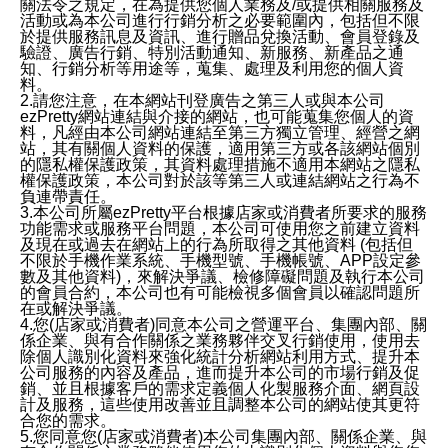
關法令之規定，在為提供您個人業務及/或提供相關服務及
活動或為本公司進行行銷分析之必要範圍內，包括但不限
於提供服務訊息及資訊、進行贈品兌換活動、會員登錄及
驗證、廣告行銷、特別活動通知、新服務、新產品之通
知、行銷分析等用途等，蒐集、處理及利用您的個人資
料。
2.請您注意，在本網站刊登廣告之第三人或與本公司
ezPretty網站連結與介接的網站，也可能蒐集您個人的資
料，凡經由本公司網站連結至第三方獨立管理、經營之網
站，其有關個人資料的保護，適用第三方或各該網站個別
的隱私權保護政策，其資料處理措施不適用本網站之隱私
權保護政策，本公司對於該等第三人或連結網站之行為不
負連帶責任。
3.本公司所屬ezPretty平台根據店家或消費者所要求的服務
功能需求或服務平台問題，本公司可使用您之前建立資料
及現在或過去在網站上的行為所取得之其他資料 (包括但
不限於手機作業系統、手機型號、手機帳號、APP設定參
數及其他資料)，來解決爭議、檢修障礙問題及執行本公司
的會員合約，本公司也有可能檢視多個會員以確認問題所
在或解決爭議。
4.您(店家或消費者)同意本公司之營運平台、集團內部、關
係企業、與有合作關係之業務夥伴交叉行銷使用，使用去
除個人識別化資料來強化統計分析網站利用方式、提升本
公司服務的內容及產品，進而提升本公司的市場行銷及促
銷、並且根據客戶的需求定義個人化製服務介面、網頁設
計及服務，這些使用改善並且調整本公司的網站使其更符
合您的需求。
5.您同意您(店家或消費者)本公司集團內部、關係企業、與