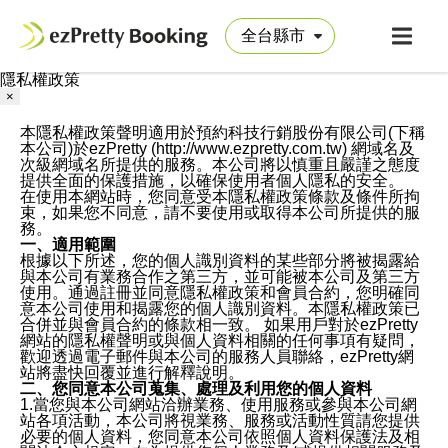
隱私權政策
×
本隱私權政策聲明適用於預約科技行銷股份有限公司(下稱
本公司)於ezPretty (http://www.ezpretty.com.tw) 網域名及
次級網域名所提供的服務。本公司將以慎重且嚴謹之態度
提供全面的保護措施，以確保使用者個人隱私的安全。
在使用本網站時，您同意受本隱私權政策條款及條件所拘
束，如果您不同意，請不要使用或取得本公司所提供的服
務。
一、適用範圍
根據以下所述，您的個人識別資料的某些部分將被揭露給
與本公司有業務合作之第三方，並可能被本公司及第三方
使用。通過註冊並同意隱私權政策和會員合約，您明確同
意本公司使用和揭露您的個人識別資料。本隱私權政策已
合併並與會員合約的條款相一致。 如果用戶對於ezPretty
網站的隱私權聲明或與個人資料相關的任何事項有疑問，
歡迎透過電子郵件與本公司的服務人員聯絡，ezPretty網
站將盡快回覆並進行解釋說明。
二、您同意本公司蒐集、處理及利用您的個人資料
1.當您與本公司網站洽辦業務、使用服務或參與本公司網
站各項活動，本公司將視業務、服務或活動性質請您提供
必要的個人資料，您同意本公司依照個人資料保護法及相