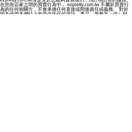
料於行銷活動資訊、商品訊息或新服務等相關行銷，且於
在您與店家之間的買賣行為中， ezpretty.com.tw 不屬於買賣行
首次行銷時，將提供您表示拒絕行銷之方式，本公司不會
為的任何相關方，不會承擔任何直接或間接責任或義務。 對於
向您索取相關費用。如您拒絕接受行銷服務或嗣後欲拒絕
因為使用本網站上所提供的任何資訊、產品、服務及（或）材
時，均可隨時通知本公司，本公司、所屬集團、關係企業
料，而產生或導致的任何損失或損害，ezpretty.com.tw 及其管
或與其合作行銷之第三方業務合作公司或第三方業務合作
理人員、員工或代表人均對此不承擔任何責任。 儘管
公司將立即停止利用您的個人資料行銷。
ezpretty.com.tw 已經盡了適當努力確保本網站上所列的服務符
四、個人資料利用之期間、地區、對象及方式如下
合合理的標準，仍不得將本網站內所列出的任何服務視為
1.期間：您同意於本公司存續期間或依法令之資料保存期
ezpretty.com.tw 推薦的服務，或是認為其代表該服務將會適用
間內，以及您的個人資料蒐集之目的消失或期限屆滿時，
於該用戶。如果該服務不適用於您，ezpretty.com.tw 將對此不
本公司得繼續保存、處理或利用您的個人資料。
承擔任何責任。
2.地區：就中華民國領域內。
網站使用者的守法義務及承諾
3.對象：本公司所屬公司(本公司)及其分公司、本公司之關
本條款構成您與 ezPretty 間之有效契約。 本條款中如有一部無
係企業、其他與本公司有業務往來或合作之機構。
效時，不影響其他條款之效力。 本條款如有未盡之處，雙方均
4.方式：以電話、簡訊、電子郵件、紙本或其他合於當時
應依誠實信用、平等互惠原則，共商解決之道。
科技之適當方式作個人資料之利用，(包括任何依法得利用
年齡和責任
之方式，但不限於使用於本網站或與外部合作之行銷)並於
你向 ezpretty.com.tw您確認您已經達到使用本網站的合法年
法令容許之範圍內，為行銷建檔、揭露、轉介或交互運用
齡。可以針對您在使用本網站時產生的任何責任，形成有約束力
予本公司及其合作對象。
的法律責任。您理解使用本網站時及他人使用您的登錄資訊使用
五、個人資料之類別
本網站時所產生的交易責任。
本聲明所指之個人資料類別如下:
網站連結
1.您提供之資料，包括您的姓名、性別、連絡方式(包括但
本網站可能包含有通往ezpretty.com.tw以外的其他方所運營網站
不限於電話、E-MAIL及地址等)、服務單位、職稱、為完
的超連結。此類超連結僅提供用於參考。此類網站不是由
成收款或付款所需之資料、IＰ位址、及其他得以直接或間
ezpretty.com.tw 控制，我們對其內容不承擔任何責任。在本網
接識別使用者身分之個人資料，及執行職務或業務之必要
站上加入通往此類網站的超連結，並非暗示我們贊同此類網站上
範圍內所需蒐集、處理及利用的個人資料。
的材料或是與其經營人之間存在任何聯繫。
2.為提升服務品質，本公司會依照所提供服務之性質，記
智慧財產權聲明
錄使用者的IP位址、以及在本公司內的瀏覽活動(例如，使
本網站上的所有資訊、內容、圖片、文字、聲音、圖像22、按
用者所使用的軟硬體、所點選的網頁)等資料，但是這些資
鈕、商標、服務標章及商品名稱均受中華民國國家法律及國際條