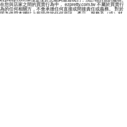
料於行銷活動資訊、商品訊息或新服務等相關行銷，且於
在您與店家之間的買賣行為中， ezpretty.com.tw 不屬於買賣行
首次行銷時，將提供您表示拒絕行銷之方式，本公司不會
為的任何相關方，不會承擔任何直接或間接責任或義務。 對於
向您索取相關費用。如您拒絕接受行銷服務或嗣後欲拒絕
因為使用本網站上所提供的任何資訊、產品、服務及（或）材
時，均可隨時通知本公司，本公司、所屬集團、關係企業
料，而產生或導致的任何損失或損害，ezpretty.com.tw 及其管
或與其合作行銷之第三方業務合作公司或第三方業務合作
理人員、員工或代表人均對此不承擔任何責任。 儘管
公司將立即停止利用您的個人資料行銷。
ezpretty.com.tw 已經盡了適當努力確保本網站上所列的服務符
四、個人資料利用之期間、地區、對象及方式如下
合合理的標準，仍不得將本網站內所列出的任何服務視為
1.期間：您同意於本公司存續期間或依法令之資料保存期
ezpretty.com.tw 推薦的服務，或是認為其代表該服務將會適用
間內，以及您的個人資料蒐集之目的消失或期限屆滿時，
於該用戶。如果該服務不適用於您，ezpretty.com.tw 將對此不
本公司得繼續保存、處理或利用您的個人資料。
承擔任何責任。
2.地區：就中華民國領域內。
網站使用者的守法義務及承諾
3.對象：本公司所屬公司(本公司)及其分公司、本公司之關
本條款構成您與 ezPretty 間之有效契約。 本條款中如有一部無
係企業、其他與本公司有業務往來或合作之機構。
效時，不影響其他條款之效力。 本條款如有未盡之處，雙方均
4.方式：以電話、簡訊、電子郵件、紙本或其他合於當時
應依誠實信用、平等互惠原則，共商解決之道。
科技之適當方式作個人資料之利用，(包括任何依法得利用
年齡和責任
之方式，但不限於使用於本網站或與外部合作之行銷)並於
你向 ezpretty.com.tw您確認您已經達到使用本網站的合法年
法令容許之範圍內，為行銷建檔、揭露、轉介或交互運用
齡。可以針對您在使用本網站時產生的任何責任，形成有約束力
予本公司及其合作對象。
的法律責任。您理解使用本網站時及他人使用您的登錄資訊使用
五、個人資料之類別
本網站時所產生的交易責任。
本聲明所指之個人資料類別如下:
網站連結
1.您提供之資料，包括您的姓名、性別、連絡方式(包括但
本網站可能包含有通往ezpretty.com.tw以外的其他方所運營網站
不限於電話、E-MAIL及地址等)、服務單位、職稱、為完
的超連結。此類超連結僅提供用於參考。此類網站不是由
成收款或付款所需之資料、IＰ位址、及其他得以直接或間
ezpretty.com.tw 控制，我們對其內容不承擔任何責任。在本網
接識別使用者身分之個人資料，及執行職務或業務之必要
站上加入通往此類網站的超連結，並非暗示我們贊同此類網站上
範圍內所需蒐集、處理及利用的個人資料。
的材料或是與其經營人之間存在任何聯繫。
2.為提升服務品質，本公司會依照所提供服務之性質，記
智慧財產權聲明
錄使用者的IP位址、以及在本公司內的瀏覽活動(例如，使
本網站上的所有資訊、內容、圖片、文字、聲音、圖像22、按
用者所使用的軟硬體、所點選的網頁)等資料，但是這些資
鈕、商標、服務標章及商品名稱均受中華民國國家法律及國際條