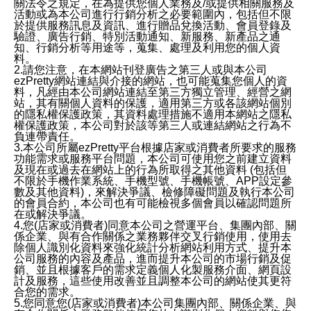
關法令之規定，在為提供您個人業務及/或提供相關服務及
活動或為本公司進行行銷分析之必要範圍內，包括但不限
於提供服務訊息及資訊、進行贈品兌換活動、會員登錄及
驗證、廣告行銷、特別活動通知、新服務、新產品之通
知、行銷分析等用途等，蒐集、處理及利用您的個人資
料。
2.請您注意，在本網站刊登廣告之第三人或與本公司
ezPretty網站連結與介接的網站，也可能蒐集您個人的資
料，凡經由本公司網站連結至第三方獨立管理、經營之網
站，其有關個人資料的保護，適用第三方或各該網站個別
的隱私權保護政策，其資料處理措施不適用本網站之隱私
權保護政策，本公司對於該等第三人或連結網站之行為不
負連帶責任。
3.本公司所屬ezPretty平台根據店家或消費者所要求的服務
功能需求或服務平台問題，本公司可使用您之前建立資料
及現在或過去在網站上的行為所取得之其他資料 (包括但
不限於手機作業系統、手機型號、手機帳號、APP設定參
數及其他資料)，來解決爭議、檢修障礙問題及執行本公司
的會員合約，本公司也有可能檢視多個會員以確認問題所
在或解決爭議。
4.您(店家或消費者)同意本公司之營運平台、集團內部、關
係企業、與有合作關係之業務夥伴交叉行銷使用，使用去
除個人識別化資料來強化統計分析網站利用方式、提升本
公司服務的內容及產品，進而提升本公司的市場行銷及促
銷、並且根據客戶的需求定義個人化製服務介面、網頁設
計及服務，這些使用改善並且調整本公司的網站使其更符
合您的需求。
5.您同意您(店家或消費者)本公司集團內部、關係企業、與