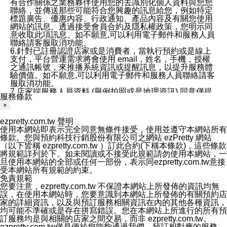
有合作關係之業務夥伴使用您的去識別化個人資料與您您
聯絡，並傳送那些可能符合您興趣的訊息給您，例如特定
標題廣告、優惠內容、行政通知、產品內容及有關您使用
網站的訊息。透過接受會員合約及隱私權政策，您明示同
意收取此項訊息。如不願意,可以利用電子郵件和服務人員
聯絡請客服取消功能。
6.針對已註冊認證店家或是消費者，當執行預約或是線上
支付，平台營運需求將會使用 email，姓名，手機，授權
之通訊帳號，來推播系統資訊或提醒訊息，以提升服務體
驗價值。如不願意,可以利用電子郵件和服務人員聯絡請客
服取消功能。
7.店家端服務人員資料 (舉例拍照或是地理資訊) 同意僅提
服務條款
供所屬店家管理人員可以使用消費者的作品集資料和員工
×
打卡個人圖像行為。本公司及ezPretty平台不會做任何使
用。
ezpretty.com.tw 聲明
三、本公司對您個人資料的揭露
使用本網站即表示完全同意無條件接受，使用並遵守本網站所有
1.基於現有服務平台的監管環境，預約科技保證不會揭露
條款。您與預約科技行銷股份有限公司之網站 ezPretty 網站
任何店家的營運資訊，且預約科技和店家均不能洩露消費
（以下皆稱 ezpretty.com.tw ）訂此合約(下稱本條款)，這些條款
者的個人資料。然而，在某些情況下，本公司可能會因受
將規範詳列於下。如未閱讀或不接受此規範請勿使用本網站，一
政府要求或法律規定，而被迫向政府或第三方提供資料。
旦使用本網站的全部或任何一部份，表示同ezpretty.com.tw意接
第三方也可能非法地攔截或存取傳輸的私人通訊，或會員
受本網站所有規範的約束。
可能濫用或誤用從本公司網站獲得的您的資料。因此，儘
免責規範
管本公司使用企業標準的保護措施來保護您的隱私，本公
您要注意，ezpretty.com.tw 不保證本網站上所發佈的資訊均無
司並未承諾您的個人識別資料或私人通訊將永遠保密。
誤，在使用本網站時，您要意識到本網站上所發佈的有關預約店
2.根據本公司的政策，本公司不會將涉及您的個人識別資
家的詳細資訊，以及與預訂服務相關資訊在內的其他各種資訊，
料出租或出售給第三方。
均可能不準確或是存在拼寫錯誤。您在本網站上所進行的所有預
3. 本公司、所屬集團、關係企業或與其合作行銷之第三方
訂服務均是與相關的店家之間交易，而非 ezpretty.com.tw。
業務合作公司會在您同意之情形下，始得利用您的個人資
ezpretty.com.tw僅是便於您能夠通過我們，預訂相對應的服務。