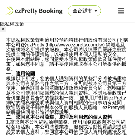
隱私權政策
×
本隱私權政策聲明適用於預約科技行銷股份有限公司(下稱
本公司)於ezPretty (http://www.ezpretty.com.tw) 網域名及
次級網域名所提供的服務。本公司將以慎重且嚴謹之態度
提供全面的保護措施，以確保使用者個人隱私的安全。
在使用本網站時，您同意受本隱私權政策條款及條件所拘
束，如果您不同意，請不要使用或取得本公司所提供的服
務。
一、適用範圍
根據以下所述，您的個人識別資料的某些部分將被揭露給
與本公司有業務合作之第三方，並可能被本公司及第三方
使用。通過註冊並同意隱私權政策和會員合約，您明確同
意本公司使用和揭露您的個人識別資料。本隱私權政策已
合併並與會員合約的條款相一致。 如果用戶對於ezPretty
網站的隱私權聲明或與個人資料相關的任何事項有疑問，
歡迎透過電子郵件與本公司的服務人員聯絡，ezPretty網
站將盡快回覆並進行解釋說明。
二、您同意本公司蒐集、處理及利用您的個人資料
1.當您與本公司網站洽辦業務、使用服務或參與本公司網
站各項活動，本公司將視業務、服務或活動性質請您提供
必要的個人資料，您同意本公司依照個人資料保護法及相