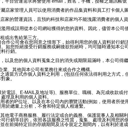
，平台營運需求將會使用 email，姓名，手機，授權之通訊
供所屬店家管理人員可以使用消費者的作品集資料和員工打卡個人圖像
何店家的營運資訊，且預約科技和店家均不能洩露消費者的個人
能濫用或誤用從本公司網站獲得的您的資料。因此，儘管本公司
出租或出售給第三方。
業務合作公司會在您同意之情形下，始得利用您的個人資料於行銷
用。如您拒絕接受行銷服務或嗣後欲拒絕時，均可隨時通知本公
資料行銷。
內，以及您的個人資料蒐集之目的消失或期限屆滿時，本公司得
係企業、其他與本公司有業務往來或合作之機構。
技之適當方式作個人資料之利用，(包括任何依法得利用之方式，
作對象。
限於電話、E-MAIL及地址等)、服務單位、職稱、為完成收款
、處理及利用的個人資料。
使用者的IP位址、以及在本公司內的瀏覽活動(例如，使用者所使
僅用於總量上分析，不會和特定個人相連繫。
及其他電子商務服務、履行法定或合約義務、保護當事人及相關
公司行銷等目的，依照各該服務之性質，蒐集、處理及利用您的
，並在前揭特定目的存續期間及法令規定之期間內，以有利於達成