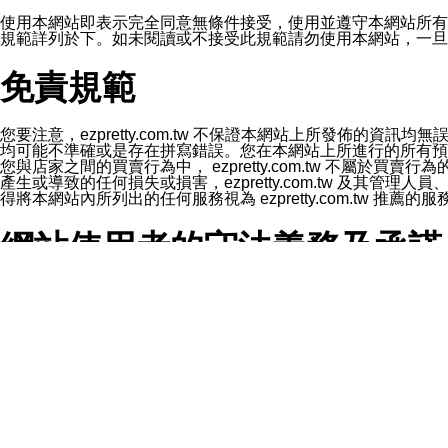
1.LINE 帳號設定的電話號碼與本公司/本服務所傳來的電話
2.該 LINE 帳號已在 LINE APP 設定中，同意接收通知型訊
使用本網站即表示完全同意無條件接受，使用並遵守本網站所有條款。您與
3.LINE 帳號未封鎖傳送訊息之 LINE 官方帳號。
規範詳列於下。如未閱讀或不接受此規範請勿使用本網站，一旦使用本
欲變更通知型訊息的設定，操作如下：
1.點選「主頁」＞「設定」
免責規範
2.點選「隱私設定」
3.點選「提供使用資料」
4.點選「LINE通知型訊息」
5.開關「接收LINE通知型訊息」
您要注意，ezpretty.com.tw 不保證本網站上所發佈
❗️關閉「接收通知型訊息」後，將不會接收到來自任何企業
均可能不準確或是存在拼寫錯誤。您在本網站上所進行的所有預訂服務均是與
您與店家之間的買賣行為中， ezpretty.com.tw 不
產生或導致的任何損失或損害，ezpretty.com.tw 及其管理
得將本網站內所列出的任何服務視為 ezpretty.com.tw 推
網站使用者的守法義務及承諾
本條款構成您與 ezPretty 間之有效契約。 本條款中如
年齡和責任
你向 ezpretty.com.tw您確認您已經達到使用本網站
網站時所產生的交易責任。