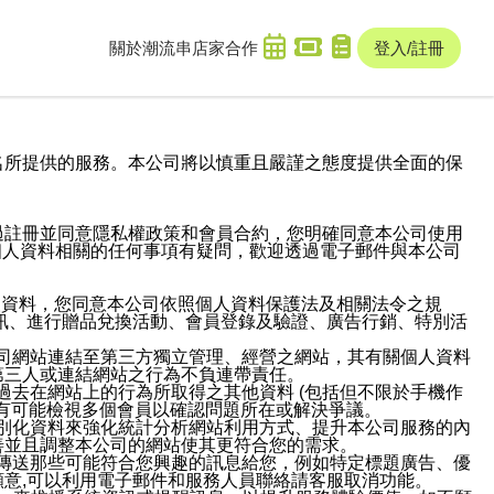
關於潮流串
店家合作
登入/註冊
域名及次級網域名所提供的服務。本公司將以慎重且嚴謹之態度提供全面的保
過註冊並同意隱私權政策和會員合約，您明確同意本公司使用
與個人資料相關的任何事項有疑問，歡迎透過電子郵件與本公司
人資料，您同意本公司依照個人資料保護法及相關法令之規
訊、進行贈品兌換活動、會員登錄及驗證、廣告行銷、特別活
本公司網站連結至第三方獨立管理、經營之網站，其有關個人資料
第三人或連結網站之行為不負連帶責任。
或過去在網站上的行為所取得之其他資料 (包括但不限於手機作
也有可能檢視多個會員以確認問題所在或解決爭議。
識別化資料來強化統計分析網站利用方式、提升本公司服務的內
善並且調整本公司的網站使其更符合您的需求。
並傳送那些可能符合您興趣的訊息給您，例如特定標題廣告、優
意,可以利用電子郵件和服務人員聯絡請客服取消功能。