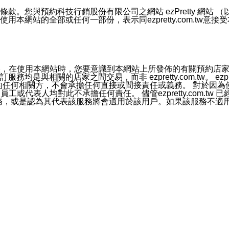
號碼比對相符。
息。
預約科技行銷股份有限公司之網站 ezPretty 網站 （以下皆稱 
網站的全部或任何一部份，表示同ezpretty.com.tw意
的資訊均無誤，在使用本網站時，您要意識到本網站上所發佈的有關預
官方帳號或認證官方帳號的通知型訊息。
相關的店家之間交易，而非 ezpretty.com.tw。 ezpr
屬於買賣行為的任何相關方，不會承擔任何直接或間接責任或義務。 
人員、員工或代表人均對此不承擔任何責任。 儘管ezpretty.co
薦的服務，或是認為其代表該服務將會適用於該用戶。如果該服務不適用於您，
有一部無效時，不影響其他條款之效力。 本條款如有未盡之處，雙方
的合法年齡。可以針對您在使用本網站時產生的任何責任，形成有約束