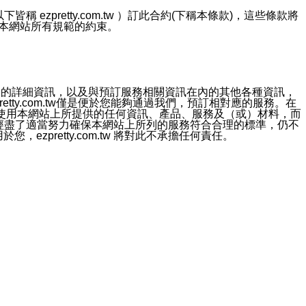
ezpretty.com.tw ）訂此合約(下稱本條款)，這些條款將
接受本網站所有規範的約束。
約店家的詳細資訊，以及與預訂服務相關資訊在內的其他各種資訊，
etty.com.tw僅是便於您能夠通過我們，預訂相對應的服務。在
對於因為使用本網站上所提供的任何資訊、產品、服務及（或）材料，而
m.tw 已經盡了適當努力確保本網站上所列的服務符合合理的標準，仍不
ezpretty.com.tw 將對此不承擔任何責任。
均應依誠實信用、平等互惠原則，共商解決之道。
力的法律責任。您理解使用本網站時及他人使用您的登錄資訊使用本