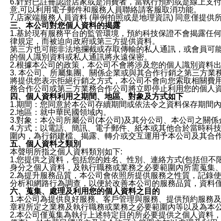
6.針對已註冊認證店家或是消費者，當執行預約或是線上支付
意,可以利用電子郵件和服務人員聯絡請客服取消功能。
7.店家端服務人員資料 (舉例拍照或是地理資訊) 同意僅提
三、本公司對您個人資料的揭露
1.基於現有服務平台的監管環境，預約科技保證不會揭露任
律規定，而被迫向政府或第三方提供資料。
第三方也可能非法地攔截或存取傳輸的私人通訊，或會員可
的個人識別資料或私人通訊將永遠保密。
2.根據本公司的政策，本公司不會將涉及您的個人識別資料
3. 本公司、所屬集團、關係企業或與其合作行銷之第三方
將提供您表示拒絕行銷之方式，本公司不會向您索取相關費
務合作公司或第三方業務合作公司將立即停止利用您的個人
四、個人資料利用之期間、地區、對象及方式如下
1.期間：您同意於本公司存續期間或依法令之資料保存期間
2.地區：就中華民國領域內。
3.對象：本公司所屬公司(本公司)及其分公司、本公司之關
4.方式：以電話、簡訊、電子郵件、紙本或其他合於當時科
圍內，為行銷建檔、揭露、轉介或交互運用予本公司及其合
五、個人資料之類別
本聲明所指之個人資料類別如下:
1.您提供之資料，包括您的姓名、性別、連絡方式(包括但不
身分之個人資料，及執行職務或業務之必要範圍內所需蒐集
2.為提升服務品質，本公司會依照所提供服務之性質，記錄
分析和網路行為調查，以便於改善本公司的服務品質，資料
六、蒐集、處理及利用您的個人資料之目的
1.本公司為提供良好服務、客戶管理與服務、提供預約服務
章程所定之業務及執行職務或業務之必要範圍內等以及為本
2.本公司僅蒐集為執行上述特定目的所必要提供之個人資料