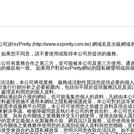
retty (http://www.ezpretty.com.tw) 網
，如果您不同意，請不要使用或取得本公司所提供的服務。
本公司有業務合作之第三方，並可能被本公司及第三方使用。通
條款相一致。 如果用戶對於ezPretty網站的隱私權聲明或
各項活動，本公司將視業務、服務或活動性質請您提供必要的個
公司進行行銷分析之必要範圍內，包括但不限於提供服務訊息及資
、處理及利用您的個人資料。
etty網站連結與介接的網站，也可能蒐集您個人的資料，凡經由
資料處理措施不適用本網站之隱私權保護政策，本公司對於該等
服務功能需求或服務平台問題，本公司可使用您之前建立資料及現在
，來解決爭議、檢修障礙問題及執行本公司的會員合約，本公司
關係企業、與有合作關係之業務夥伴交叉行銷使用，使用去除個人
戶的需求定義個人化製服務介面、網頁設計及服務，這些使用改
與有合作關係之業務夥伴使用您的去識別化個人資料與您您聯絡，
接受會員合約及隱私權政策，您明示同意收取此項訊息。如不願