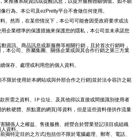
帳號，來推播系統資訊或提醒訊息，以提升服務體驗價值。如不願
行為。本公司及ezPretty平台不會做任何使用。
資料。然而，在某些情況下，本公司可能會因受政府要求或法
使用企業標準的保護措施來保護您的隱私，本公司並未承諾您
活動資訊、商品訊息或新服務等相關行銷，且於首次行銷時，
司，本公司、所屬集團、關係企業或與其合作行銷之第三方業
繼續保存、處理或利用您的個人資料。
但不限於使用於本網站或與外部合作之行銷)並於法令容許之範
或付款所需之資料、IＰ位址、及其他得以直接或間接識別使用者
用的軟硬體、所點選的網頁)等資料，但是這些資料僅供作流量
利害關係人之權益、售後服務、經營合於營業登記項目或組織
個人資料。
前揭特定目的之方式(包括但不限於電腦處理、郵寄、電話、