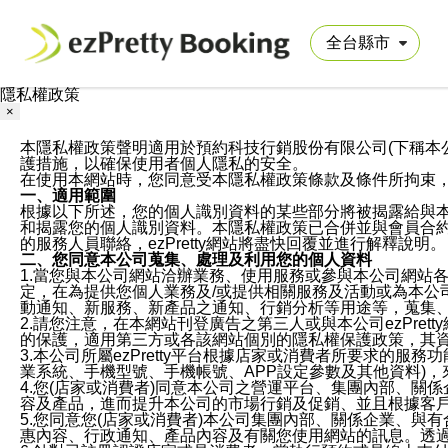
隱私權政策
×
本隱私權政策聲明適用於預約科技行銷股份有限公司(下稱本公司)於ezP
護措施，以確保使用者個人隱私的安全。
在使用本網站時，您同意受本隱私權政策條款及條件所拘束
一、適用範圍
根據以下所述，您的個人識別資料的某些部分將被揭露給與
和揭露您的個人識別資料。本隱私權政策已合併並與會員合約的
的服務人員聯絡，ezPretty網站將盡快回覆並進行解釋說明。
二、您同意本公司蒐集、處理及利用您的個人資料
1.當您與本公司網站洽辦業務、使用服務或參與本公司網站
定，在為提供您個人業務及/或提供相關服務及活動或為本
動通知、新服務、新產品之通知、行銷分析等用途等，蒐集
2.請您注意，在本網站刊登廣告之第三人或與本公司ezPr
的保護，適用第三方或各該網站個別的隱私權保護政策，其
3.本公司所屬ezPretty平台根據店家或消費者所要求的
業系統、手機型號、手機帳號、APP設定參數及其他資料)
4.您(店家或消費者)同意本公司之營運平台、集團內部、
容及產品，進而提升本公司的市場行銷及促銷、並且根據客
5.您同意您(店家或消費者)本公司集團內部、關係企業、
惠內容、行政通知、產品內容及有關您使用網站的訊息。透過