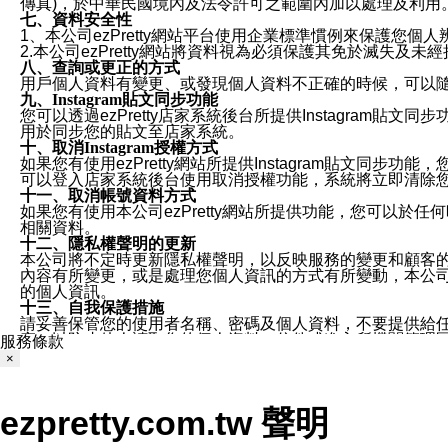
傳真)，於中華民國境內及法令許可之範圍內加以處理及利用
七、資料安全性
1、本公司ezPretty網站平台使用企業標準慣例來保護
2.本公司ezPretty網站將資料視為必須保護其免於滅
八、查詢或更正的方式
用戶個人資料有變更、或發現個人資料不正確的時候，可以隨時
九、Instagram貼文同步功能
您可以透過ezPretty店家系統後台所提供Instagram貼文同
用於同步您的貼文至店家系統。
十、取消Instagram授權方式
如果您有使用ezPretty網站所提供Instagram貼文同
可以登入店家系統後台使用取消授權功能，系統將立即清除您的
十一、取消帳號資料方式
如果您有使用本公司ezPretty網站所提供功能，您可以於任何
相關資料。
十二、隱私權聲明的更新
本公司將不定時更新隱私權聲明，以反映服務的變更和顧客的意見反
內容有所變更，或是處理您個人資訊的方式有所變動，本公司一
的個人資訊。
十三、自我保護措施
請妥善保管您的使用者名稱、密碼及個人資料，不要提供給
窗，以防止他人讀取您的個人資料、信件或進入所機關管理
服務條款
十四、傳送宣傳本站資訊或電子郵件之政策
×
您同意本公司網站，透過您所提供的郵件地址與您取得聯絡
停止接收這些資料或電子郵件。
十五、訊息通知
ezpretty.com.tw 聲明
本公司/本服務將以通知型訊息傳送重要訊息給您。即使未加
本公司/本服務傳送之通知型訊息以對您有效且重要的訊息為