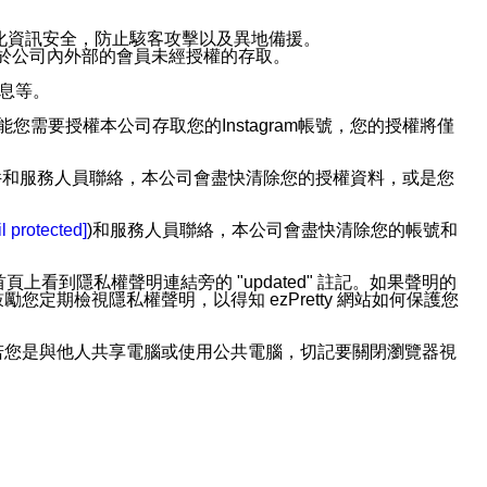
強化資訊安全，防止駭客攻擊以及異地備援。
免於公司內外部的會員未經授權的存取。
訊息等。
用此功能您需要授權本公司存取您的Instagram帳號，您的授權將僅
透過電子郵件和服務人員聯絡，本公司會盡快清除您的授權資料，或是您
。
l protected]
)和服務人員聯絡，本公司會盡快清除您的帳號和
上看到隱私權聲明連結旁的 "updated" 註記。如果聲明的
期檢視隱私權聲明，以得知 ezPretty 網站如何保護您
若您是與他人共享電腦或使用公共電腦，切記要關閉瀏覽器視
依照該資料或電子郵件所指示之方法、說明或功能連結，隨時
者，將可收到通知型訊息。