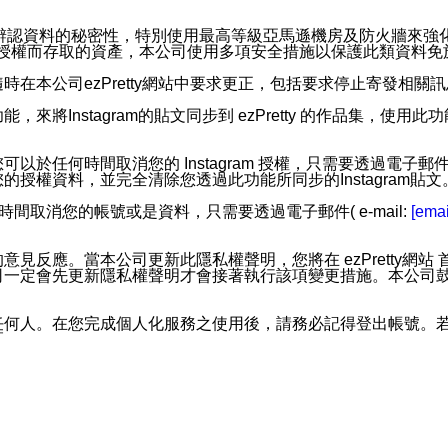
。
您個人辨認資料的秘密性，特別使用最高等級亞馬遜機房及防火牆來
失及未經授權而存取的資產，本公司使用多項安全措施以保護此類資料
在本公司ezPretty網站中要求更正，包括要求停止寄發相關
步功能，來將Instagram的貼文同步到 ezPretty 的作品集，使
步功能，您可以於任何時間取消您的 Instagram 授權，只需要
授權資料，並完全清除您透過此功能所同步的Instagram貼文
時間取消您的帳號或是資料，只需要透過電子郵件( e-mail:
[emai
應。當本公司更新此隱私權聲明，您將在 ezPretty網站 首頁
定會先更新隱私權聲明才會接著執行該項變更措施。本公司鼓勵您定
任何人。在您完成個人化服務之使用後，請務必記得登出帳號。
區。
並傳送或宣傳本網站各項服務之資料或電子郵件供您參考。您能
入本公司/本服務好友，您仍可接收到通知型訊息。
限，以廣告或其他目的的訊息皆不會被傳送。滿足以下三個條件