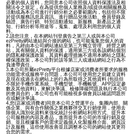
必要的個人資料，您同意本公司依照個人資料保護法及相
關法令之規定，在為提供您個人業務及/或提供相關服務及
活動或為本公司進行行銷分析之必要範圍內，包括但不限
於提供服務訊息及資訊、進行贈品兌換活動、會員登錄及
驗證、廣告行銷、特別活動通知、新服務、新產品之通
知、行銷分析等用途等，蒐集、處理及利用您的個人資
料。
2.請您注意，在本網站刊登廣告之第三人或與本公司
ezPretty網站連結與介接的網站，也可能蒐集您個人的資
料，凡經由本公司網站連結至第三方獨立管理、經營之網
站，其有關個人資料的保護，適用第三方或各該網站個別
的隱私權保護政策，其資料處理措施不適用本網站之隱私
權保護政策，本公司對於該等第三人或連結網站之行為不
負連帶責任。
3.本公司所屬ezPretty平台根據店家或消費者所要求的服務
功能需求或服務平台問題，本公司可使用您之前建立資料
及現在或過去在網站上的行為所取得之其他資料 (包括但
不限於手機作業系統、手機型號、手機帳號、APP設定參
數及其他資料)，來解決爭議、檢修障礙問題及執行本公司
的會員合約，本公司也有可能檢視多個會員以確認問題所
在或解決爭議。
4.您(店家或消費者)同意本公司之營運平台、集團內部、關
係企業、與有合作關係之業務夥伴交叉行銷使用，使用去
除個人識別化資料來強化統計分析網站利用方式、提升本
公司服務的內容及產品，進而提升本公司的市場行銷及促
銷、並且根據客戶的需求定義個人化製服務介面、網頁設
計及服務，這些使用改善並且調整本公司的網站使其更符
合您的需求。