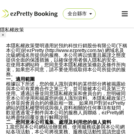
隱私權政策
×
本隱私權政策聲明適用於預約科技行銷股份有限公司(下稱
本公司)於ezPretty (http://www.ezpretty.com.tw) 網域名及
次級網域名所提供的服務。本公司將以慎重且嚴謹之態度
提供全面的保護措施，以確保使用者個人隱私的安全。
在使用本網站時，您同意受本隱私權政策條款及條件所拘
束，如果您不同意，請不要使用或取得本公司所提供的服
務。
一、適用範圍
根據以下所述，您的個人識別資料的某些部分將被揭露給
與本公司有業務合作之第三方，並可能被本公司及第三方
使用。通過註冊並同意隱私權政策和會員合約，您明確同
意本公司使用和揭露您的個人識別資料。本隱私權政策已
合併並與會員合約的條款相一致。 如果用戶對於ezPretty
網站的隱私權聲明或與個人資料相關的任何事項有疑問，
歡迎透過電子郵件與本公司的服務人員聯絡，ezPretty網
站將盡快回覆並進行解釋說明。
二、您同意本公司蒐集、處理及利用您的個人資料
1.當您與本公司網站洽辦業務、使用服務或參與本公司網
站各項活動，本公司將視業務、服務或活動性質請您提供