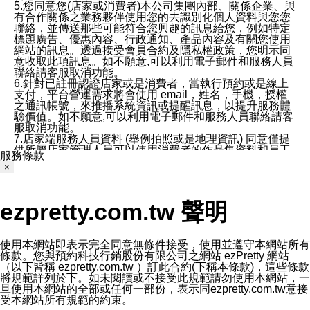
5.您同意您(店家或消費者)本公司集團內部、關係企業、與
有合作關係之業務夥伴使用您的去識別化個人資料與您您
聯絡，並傳送那些可能符合您興趣的訊息給您，例如特定
標題廣告、優惠內容、行政通知、產品內容及有關您使用
網站的訊息。透過接受會員合約及隱私權政策，您明示同
意收取此項訊息。如不願意,可以利用電子郵件和服務人員
聯絡請客服取消功能。
6.針對已註冊認證店家或是消費者，當執行預約或是線上
支付，平台營運需求將會使用 email，姓名，手機，授權
之通訊帳號，來推播系統資訊或提醒訊息，以提升服務體
驗價值。如不願意,可以利用電子郵件和服務人員聯絡請客
服取消功能。
7.店家端服務人員資料 (舉例拍照或是地理資訊) 同意僅提
供所屬店家管理人員可以使用消費者的作品集資料和員工
服務條款
打卡個人圖像行為。本公司及ezPretty平台不會做任何使
×
用。
三、本公司對您個人資料的揭露
1.基於現有服務平台的監管環境，預約科技保證不會揭露
ezpretty.com.tw 聲明
任何店家的營運資訊，且預約科技和店家均不能洩露消費
者的個人資料。然而，在某些情況下，本公司可能會因受
政府要求或法律規定，而被迫向政府或第三方提供資料。
第三方也可能非法地攔截或存取傳輸的私人通訊，或會員
使用本網站即表示完全同意無條件接受，使用並遵守本網站所有
可能濫用或誤用從本公司網站獲得的您的資料。因此，儘
條款。您與預約科技行銷股份有限公司之網站 ezPretty 網站
管本公司使用企業標準的保護措施來保護您的隱私，本公
（以下皆稱 ezpretty.com.tw ）訂此合約(下稱本條款)，這些條款
司並未承諾您的個人識別資料或私人通訊將永遠保密。
將規範詳列於下。如未閱讀或不接受此規範請勿使用本網站，一
2.根據本公司的政策，本公司不會將涉及您的個人識別資
旦使用本網站的全部或任何一部份，表示同ezpretty.com.tw意接
料出租或出售給第三方。
受本網站所有規範的約束。
3. 本公司、所屬集團、關係企業或與其合作行銷之第三方