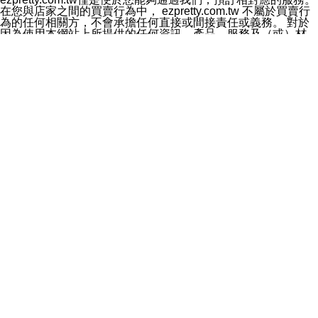
料於行銷活動資訊、商品訊息或新服務等相關行銷，且於
在您與店家之間的買賣行為中， ezpretty.com.tw 不屬於買賣行
首次行銷時，將提供您表示拒絕行銷之方式，本公司不會
為的任何相關方，不會承擔任何直接或間接責任或義務。 對於
向您索取相關費用。如您拒絕接受行銷服務或嗣後欲拒絕
因為使用本網站上所提供的任何資訊、產品、服務及（或）材
時，均可隨時通知本公司，本公司、所屬集團、關係企業
料，而產生或導致的任何損失或損害，ezpretty.com.tw 及其管
或與其合作行銷之第三方業務合作公司或第三方業務合作
理人員、員工或代表人均對此不承擔任何責任。 儘管
公司將立即停止利用您的個人資料行銷。
ezpretty.com.tw 已經盡了適當努力確保本網站上所列的服務符
四、個人資料利用之期間、地區、對象及方式如下
合合理的標準，仍不得將本網站內所列出的任何服務視為
1.期間：您同意於本公司存續期間或依法令之資料保存期
ezpretty.com.tw 推薦的服務，或是認為其代表該服務將會適用
間內，以及您的個人資料蒐集之目的消失或期限屆滿時，
於該用戶。如果該服務不適用於您，ezpretty.com.tw 將對此不
本公司得繼續保存、處理或利用您的個人資料。
承擔任何責任。
2.地區：就中華民國領域內。
網站使用者的守法義務及承諾
3.對象：本公司所屬公司(本公司)及其分公司、本公司之關
本條款構成您與 ezPretty 間之有效契約。 本條款中如有一部無
係企業、其他與本公司有業務往來或合作之機構。
效時，不影響其他條款之效力。 本條款如有未盡之處，雙方均
4.方式：以電話、簡訊、電子郵件、紙本或其他合於當時
應依誠實信用、平等互惠原則，共商解決之道。
科技之適當方式作個人資料之利用，(包括任何依法得利用
年齡和責任
之方式，但不限於使用於本網站或與外部合作之行銷)並於
你向 ezpretty.com.tw您確認您已經達到使用本網站的合法年
法令容許之範圍內，為行銷建檔、揭露、轉介或交互運用
齡。可以針對您在使用本網站時產生的任何責任，形成有約束力
予本公司及其合作對象。
的法律責任。您理解使用本網站時及他人使用您的登錄資訊使用
五、個人資料之類別
本網站時所產生的交易責任。
本聲明所指之個人資料類別如下:
網站連結
1.您提供之資料，包括您的姓名、性別、連絡方式(包括但
本網站可能包含有通往ezpretty.com.tw以外的其他方所運營網站
不限於電話、E-MAIL及地址等)、服務單位、職稱、為完
的超連結。此類超連結僅提供用於參考。此類網站不是由
成收款或付款所需之資料、IＰ位址、及其他得以直接或間
ezpretty.com.tw 控制，我們對其內容不承擔任何責任。在本網
接識別使用者身分之個人資料，及執行職務或業務之必要
站上加入通往此類網站的超連結，並非暗示我們贊同此類網站上
範圍內所需蒐集、處理及利用的個人資料。
的材料或是與其經營人之間存在任何聯繫。
2.為提升服務品質，本公司會依照所提供服務之性質，記
智慧財產權聲明
錄使用者的IP位址、以及在本公司內的瀏覽活動(例如，使
本網站上的所有資訊、內容、圖片、文字、聲音、圖像22、按
用者所使用的軟硬體、所點選的網頁)等資料，但是這些資
鈕、商標、服務標章及商品名稱均受中華民國國家法律及國際條