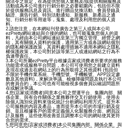
關法令之規定，在為提供您個人業務及/或提供相關服務及
活動或為本公司進行行銷分析之必要範圍內，包括但不限
於提供服務訊息及資訊、進行贈品兌換活動、會員登錄及
驗證、廣告行銷、特別活動通知、新服務、新產品之通
知、行銷分析等用途等，蒐集、處理及利用您的個人資
料。
2.請您注意，在本網站刊登廣告之第三人或與本公司
ezPretty網站連結與介接的網站，也可能蒐集您個人的資
料，凡經由本公司網站連結至第三方獨立管理、經營之網
站，其有關個人資料的保護，適用第三方或各該網站個別
的隱私權保護政策，其資料處理措施不適用本網站之隱私
權保護政策，本公司對於該等第三人或連結網站之行為不
負連帶責任。
3.本公司所屬ezPretty平台根據店家或消費者所要求的服務
功能需求或服務平台問題，本公司可使用您之前建立資料
及現在或過去在網站上的行為所取得之其他資料 (包括但
不限於手機作業系統、手機型號、手機帳號、APP設定參
數及其他資料)，來解決爭議、檢修障礙問題及執行本公司
的會員合約，本公司也有可能檢視多個會員以確認問題所
在或解決爭議。
4.您(店家或消費者)同意本公司之營運平台、集團內部、關
係企業、與有合作關係之業務夥伴交叉行銷使用，使用去
除個人識別化資料來強化統計分析網站利用方式、提升本
公司服務的內容及產品，進而提升本公司的市場行銷及促
銷、並且根據客戶的需求定義個人化製服務介面、網頁設
計及服務，這些使用改善並且調整本公司的網站使其更符
合您的需求。
5.您同意您(店家或消費者)本公司集團內部、關係企業、與