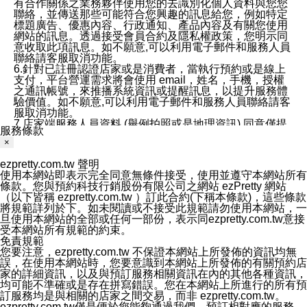
有合作關係之業務夥伴使用您的去識別化個人資料與您您
聯絡，並傳送那些可能符合您興趣的訊息給您，例如特定
標題廣告、優惠內容、行政通知、產品內容及有關您使用
網站的訊息。透過接受會員合約及隱私權政策，您明示同
意收取此項訊息。如不願意,可以利用電子郵件和服務人員
聯絡請客服取消功能。
6.針對已註冊認證店家或是消費者，當執行預約或是線上
支付，平台營運需求將會使用 email，姓名，手機，授權
之通訊帳號，來推播系統資訊或提醒訊息，以提升服務體
驗價值。如不願意,可以利用電子郵件和服務人員聯絡請客
服取消功能。
7.店家端服務人員資料 (舉例拍照或是地理資訊) 同意僅提
服務條款
供所屬店家管理人員可以使用消費者的作品集資料和員工
×
打卡個人圖像行為。本公司及ezPretty平台不會做任何使
用。
ezpretty.com.tw 聲明
三、本公司對您個人資料的揭露
使用本網站即表示完全同意無條件接受，使用並遵守本網站所有
1.基於現有服務平台的監管環境，預約科技保證不會揭露
條款。您與預約科技行銷股份有限公司之網站 ezPretty 網站
任何店家的營運資訊，且預約科技和店家均不能洩露消費
（以下皆稱 ezpretty.com.tw ）訂此合約(下稱本條款)，這些條款
者的個人資料。然而，在某些情況下，本公司可能會因受
將規範詳列於下。如未閱讀或不接受此規範請勿使用本網站，一
政府要求或法律規定，而被迫向政府或第三方提供資料。
旦使用本網站的全部或任何一部份，表示同ezpretty.com.tw意接
第三方也可能非法地攔截或存取傳輸的私人通訊，或會員
受本網站所有規範的約束。
可能濫用或誤用從本公司網站獲得的您的資料。因此，儘
免責規範
管本公司使用企業標準的保護措施來保護您的隱私，本公
您要注意，ezpretty.com.tw 不保證本網站上所發佈的資訊均無
司並未承諾您的個人識別資料或私人通訊將永遠保密。
誤，在使用本網站時，您要意識到本網站上所發佈的有關預約店
2.根據本公司的政策，本公司不會將涉及您的個人識別資
家的詳細資訊，以及與預訂服務相關資訊在內的其他各種資訊，
料出租或出售給第三方。
均可能不準確或是存在拼寫錯誤。您在本網站上所進行的所有預
3. 本公司、所屬集團、關係企業或與其合作行銷之第三方
訂服務均是與相關的店家之間交易，而非 ezpretty.com.tw。
業務合作公司會在您同意之情形下，始得利用您的個人資
ezpretty.com.tw僅是便於您能夠通過我們，預訂相對應的服務。