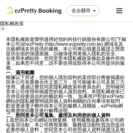
隱私權政策
×
本隱私權政策聲明適用於預約科技行銷股份有限公司(下稱
本公司)於ezPretty (http://www.ezpretty.com.tw) 網域名及
次級網域名所提供的服務。本公司將以慎重且嚴謹之態度
提供全面的保護措施，以確保使用者個人隱私的安全。
在使用本網站時，您同意受本隱私權政策條款及條件所拘
束，如果您不同意，請不要使用或取得本公司所提供的服
務。
一、適用範圍
根據以下所述，您的個人識別資料的某些部分將被揭露給
與本公司有業務合作之第三方，並可能被本公司及第三方
使用。通過註冊並同意隱私權政策和會員合約，您明確同
意本公司使用和揭露您的個人識別資料。本隱私權政策已
合併並與會員合約的條款相一致。 如果用戶對於ezPretty
網站的隱私權聲明或與個人資料相關的任何事項有疑問，
歡迎透過電子郵件與本公司的服務人員聯絡，ezPretty網
站將盡快回覆並進行解釋說明。
二、您同意本公司蒐集、處理及利用您的個人資料
1.當您與本公司網站洽辦業務、使用服務或參與本公司網
站各項活動，本公司將視業務、服務或活動性質請您提供
必要的個人資料，您同意本公司依照個人資料保護法及相