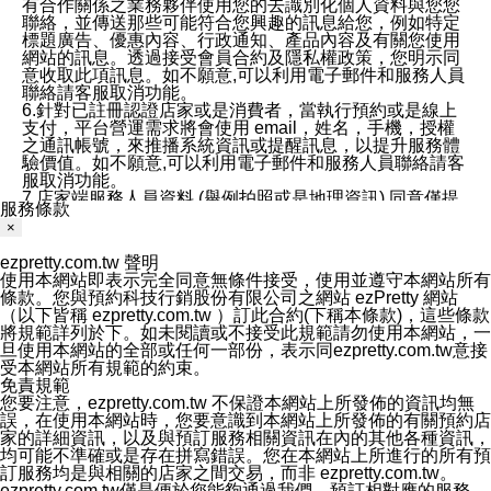
有合作關係之業務夥伴使用您的去識別化個人資料與您您
聯絡，並傳送那些可能符合您興趣的訊息給您，例如特定
標題廣告、優惠內容、行政通知、產品內容及有關您使用
網站的訊息。透過接受會員合約及隱私權政策，您明示同
意收取此項訊息。如不願意,可以利用電子郵件和服務人員
聯絡請客服取消功能。
6.針對已註冊認證店家或是消費者，當執行預約或是線上
支付，平台營運需求將會使用 email，姓名，手機，授權
之通訊帳號，來推播系統資訊或提醒訊息，以提升服務體
驗價值。如不願意,可以利用電子郵件和服務人員聯絡請客
服取消功能。
7.店家端服務人員資料 (舉例拍照或是地理資訊) 同意僅提
服務條款
供所屬店家管理人員可以使用消費者的作品集資料和員工
×
打卡個人圖像行為。本公司及ezPretty平台不會做任何使
用。
ezpretty.com.tw 聲明
三、本公司對您個人資料的揭露
使用本網站即表示完全同意無條件接受，使用並遵守本網站所有
1.基於現有服務平台的監管環境，預約科技保證不會揭露
條款。您與預約科技行銷股份有限公司之網站 ezPretty 網站
任何店家的營運資訊，且預約科技和店家均不能洩露消費
（以下皆稱 ezpretty.com.tw ）訂此合約(下稱本條款)，這些條款
者的個人資料。然而，在某些情況下，本公司可能會因受
將規範詳列於下。如未閱讀或不接受此規範請勿使用本網站，一
政府要求或法律規定，而被迫向政府或第三方提供資料。
旦使用本網站的全部或任何一部份，表示同ezpretty.com.tw意接
第三方也可能非法地攔截或存取傳輸的私人通訊，或會員
受本網站所有規範的約束。
可能濫用或誤用從本公司網站獲得的您的資料。因此，儘
免責規範
管本公司使用企業標準的保護措施來保護您的隱私，本公
您要注意，ezpretty.com.tw 不保證本網站上所發佈的資訊均無
司並未承諾您的個人識別資料或私人通訊將永遠保密。
誤，在使用本網站時，您要意識到本網站上所發佈的有關預約店
2.根據本公司的政策，本公司不會將涉及您的個人識別資
家的詳細資訊，以及與預訂服務相關資訊在內的其他各種資訊，
料出租或出售給第三方。
均可能不準確或是存在拼寫錯誤。您在本網站上所進行的所有預
3. 本公司、所屬集團、關係企業或與其合作行銷之第三方
訂服務均是與相關的店家之間交易，而非 ezpretty.com.tw。
業務合作公司會在您同意之情形下，始得利用您的個人資
ezpretty.com.tw僅是便於您能夠通過我們，預訂相對應的服務。