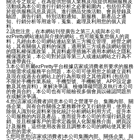
關法令之規定，在為提供您個人業務及/或提供相關服務及
活動或為本公司進行行銷分析之必要範圍內，包括但不限
於提供服務訊息及資訊、進行贈品兌換活動、會員登錄及
驗證、廣告行銷、特別活動通知、新服務、新產品之通
知、行銷分析等用途等，蒐集、處理及利用您的個人資
料。
2.請您注意，在本網站刊登廣告之第三人或與本公司
ezPretty網站連結與介接的網站，也可能蒐集您個人的資
料，凡經由本公司網站連結至第三方獨立管理、經營之網
站，其有關個人資料的保護，適用第三方或各該網站個別
的隱私權保護政策，其資料處理措施不適用本網站之隱私
權保護政策，本公司對於該等第三人或連結網站之行為不
負連帶責任。
3.本公司所屬ezPretty平台根據店家或消費者所要求的服務
功能需求或服務平台問題，本公司可使用您之前建立資料
及現在或過去在網站上的行為所取得之其他資料 (包括但
不限於手機作業系統、手機型號、手機帳號、APP設定參
數及其他資料)，來解決爭議、檢修障礙問題及執行本公司
的會員合約，本公司也有可能檢視多個會員以確認問題所
在或解決爭議。
4.您(店家或消費者)同意本公司之營運平台、集團內部、關
係企業、與有合作關係之業務夥伴交叉行銷使用，使用去
除個人識別化資料來強化統計分析網站利用方式、提升本
公司服務的內容及產品，進而提升本公司的市場行銷及促
銷、並且根據客戶的需求定義個人化製服務介面、網頁設
計及服務，這些使用改善並且調整本公司的網站使其更符
合您的需求。
5.您同意您(店家或消費者)本公司集團內部、關係企業、與