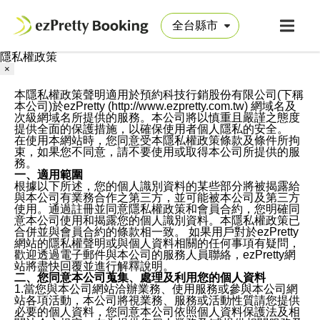
隱私權政策
×
本隱私權政策聲明適用於預約科技行銷股份有限公司(下稱
本公司)於ezPretty (http://www.ezpretty.com.tw) 網域名及
次級網域名所提供的服務。本公司將以慎重且嚴謹之態度
提供全面的保護措施，以確保使用者個人隱私的安全。
在使用本網站時，您同意受本隱私權政策條款及條件所拘
束，如果您不同意，請不要使用或取得本公司所提供的服
務。
一、適用範圍
根據以下所述，您的個人識別資料的某些部分將被揭露給
與本公司有業務合作之第三方，並可能被本公司及第三方
使用。通過註冊並同意隱私權政策和會員合約，您明確同
意本公司使用和揭露您的個人識別資料。本隱私權政策已
合併並與會員合約的條款相一致。 如果用戶對於ezPretty
網站的隱私權聲明或與個人資料相關的任何事項有疑問，
歡迎透過電子郵件與本公司的服務人員聯絡，ezPretty網
站將盡快回覆並進行解釋說明。
二、您同意本公司蒐集、處理及利用您的個人資料
1.當您與本公司網站洽辦業務、使用服務或參與本公司網
站各項活動，本公司將視業務、服務或活動性質請您提供
必要的個人資料，您同意本公司依照個人資料保護法及相