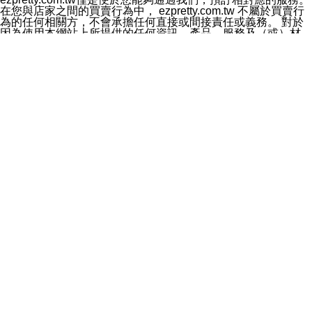
料於行銷活動資訊、商品訊息或新服務等相關行銷，且於
在您與店家之間的買賣行為中， ezpretty.com.tw 不屬於買賣行
首次行銷時，將提供您表示拒絕行銷之方式，本公司不會
為的任何相關方，不會承擔任何直接或間接責任或義務。 對於
向您索取相關費用。如您拒絕接受行銷服務或嗣後欲拒絕
因為使用本網站上所提供的任何資訊、產品、服務及（或）材
時，均可隨時通知本公司，本公司、所屬集團、關係企業
料，而產生或導致的任何損失或損害，ezpretty.com.tw 及其管
或與其合作行銷之第三方業務合作公司或第三方業務合作
理人員、員工或代表人均對此不承擔任何責任。 儘管
公司將立即停止利用您的個人資料行銷。
ezpretty.com.tw 已經盡了適當努力確保本網站上所列的服務符
四、個人資料利用之期間、地區、對象及方式如下
合合理的標準，仍不得將本網站內所列出的任何服務視為
1.期間：您同意於本公司存續期間或依法令之資料保存期
ezpretty.com.tw 推薦的服務，或是認為其代表該服務將會適用
間內，以及您的個人資料蒐集之目的消失或期限屆滿時，
於該用戶。如果該服務不適用於您，ezpretty.com.tw 將對此不
本公司得繼續保存、處理或利用您的個人資料。
承擔任何責任。
2.地區：就中華民國領域內。
網站使用者的守法義務及承諾
3.對象：本公司所屬公司(本公司)及其分公司、本公司之關
本條款構成您與 ezPretty 間之有效契約。 本條款中如有一部無
係企業、其他與本公司有業務往來或合作之機構。
效時，不影響其他條款之效力。 本條款如有未盡之處，雙方均
4.方式：以電話、簡訊、電子郵件、紙本或其他合於當時
應依誠實信用、平等互惠原則，共商解決之道。
科技之適當方式作個人資料之利用，(包括任何依法得利用
年齡和責任
之方式，但不限於使用於本網站或與外部合作之行銷)並於
你向 ezpretty.com.tw您確認您已經達到使用本網站的合法年
法令容許之範圍內，為行銷建檔、揭露、轉介或交互運用
齡。可以針對您在使用本網站時產生的任何責任，形成有約束力
予本公司及其合作對象。
的法律責任。您理解使用本網站時及他人使用您的登錄資訊使用
五、個人資料之類別
本網站時所產生的交易責任。
本聲明所指之個人資料類別如下:
網站連結
1.您提供之資料，包括您的姓名、性別、連絡方式(包括但
本網站可能包含有通往ezpretty.com.tw以外的其他方所運營網站
不限於電話、E-MAIL及地址等)、服務單位、職稱、為完
的超連結。此類超連結僅提供用於參考。此類網站不是由
成收款或付款所需之資料、IＰ位址、及其他得以直接或間
ezpretty.com.tw 控制，我們對其內容不承擔任何責任。在本網
接識別使用者身分之個人資料，及執行職務或業務之必要
站上加入通往此類網站的超連結，並非暗示我們贊同此類網站上
範圍內所需蒐集、處理及利用的個人資料。
的材料或是與其經營人之間存在任何聯繫。
2.為提升服務品質，本公司會依照所提供服務之性質，記
智慧財產權聲明
錄使用者的IP位址、以及在本公司內的瀏覽活動(例如，使
本網站上的所有資訊、內容、圖片、文字、聲音、圖像22、按
用者所使用的軟硬體、所點選的網頁)等資料，但是這些資
鈕、商標、服務標章及商品名稱均受中華民國國家法律及國際條