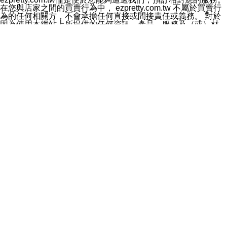
料於行銷活動資訊、商品訊息或新服務等相關行銷，且於
在您與店家之間的買賣行為中， ezpretty.com.tw 不屬於買賣行
首次行銷時，將提供您表示拒絕行銷之方式，本公司不會
為的任何相關方，不會承擔任何直接或間接責任或義務。 對於
向您索取相關費用。如您拒絕接受行銷服務或嗣後欲拒絕
因為使用本網站上所提供的任何資訊、產品、服務及（或）材
時，均可隨時通知本公司，本公司、所屬集團、關係企業
料，而產生或導致的任何損失或損害，ezpretty.com.tw 及其管
或與其合作行銷之第三方業務合作公司或第三方業務合作
理人員、員工或代表人均對此不承擔任何責任。 儘管
公司將立即停止利用您的個人資料行銷。
ezpretty.com.tw 已經盡了適當努力確保本網站上所列的服務符
四、個人資料利用之期間、地區、對象及方式如下
合合理的標準，仍不得將本網站內所列出的任何服務視為
1.期間：您同意於本公司存續期間或依法令之資料保存期
ezpretty.com.tw 推薦的服務，或是認為其代表該服務將會適用
間內，以及您的個人資料蒐集之目的消失或期限屆滿時，
於該用戶。如果該服務不適用於您，ezpretty.com.tw 將對此不
本公司得繼續保存、處理或利用您的個人資料。
承擔任何責任。
2.地區：就中華民國領域內。
網站使用者的守法義務及承諾
3.對象：本公司所屬公司(本公司)及其分公司、本公司之關
本條款構成您與 ezPretty 間之有效契約。 本條款中如有一部無
係企業、其他與本公司有業務往來或合作之機構。
效時，不影響其他條款之效力。 本條款如有未盡之處，雙方均
4.方式：以電話、簡訊、電子郵件、紙本或其他合於當時
應依誠實信用、平等互惠原則，共商解決之道。
科技之適當方式作個人資料之利用，(包括任何依法得利用
年齡和責任
之方式，但不限於使用於本網站或與外部合作之行銷)並於
你向 ezpretty.com.tw您確認您已經達到使用本網站的合法年
法令容許之範圍內，為行銷建檔、揭露、轉介或交互運用
齡。可以針對您在使用本網站時產生的任何責任，形成有約束力
予本公司及其合作對象。
的法律責任。您理解使用本網站時及他人使用您的登錄資訊使用
五、個人資料之類別
本網站時所產生的交易責任。
本聲明所指之個人資料類別如下:
網站連結
1.您提供之資料，包括您的姓名、性別、連絡方式(包括但
本網站可能包含有通往ezpretty.com.tw以外的其他方所運營網站
不限於電話、E-MAIL及地址等)、服務單位、職稱、為完
的超連結。此類超連結僅提供用於參考。此類網站不是由
成收款或付款所需之資料、IＰ位址、及其他得以直接或間
ezpretty.com.tw 控制，我們對其內容不承擔任何責任。在本網
接識別使用者身分之個人資料，及執行職務或業務之必要
站上加入通往此類網站的超連結，並非暗示我們贊同此類網站上
範圍內所需蒐集、處理及利用的個人資料。
的材料或是與其經營人之間存在任何聯繫。
2.為提升服務品質，本公司會依照所提供服務之性質，記
智慧財產權聲明
錄使用者的IP位址、以及在本公司內的瀏覽活動(例如，使
本網站上的所有資訊、內容、圖片、文字、聲音、圖像22、按
用者所使用的軟硬體、所點選的網頁)等資料，但是這些資
鈕、商標、服務標章及商品名稱均受中華民國國家法律及國際條