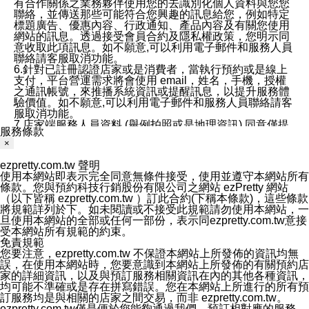
有合作關係之業務夥伴使用您的去識別化個人資料與您您
聯絡，並傳送那些可能符合您興趣的訊息給您，例如特定
標題廣告、優惠內容、行政通知、產品內容及有關您使用
網站的訊息。透過接受會員合約及隱私權政策，您明示同
意收取此項訊息。如不願意,可以利用電子郵件和服務人員
聯絡請客服取消功能。
6.針對已註冊認證店家或是消費者，當執行預約或是線上
支付，平台營運需求將會使用 email，姓名，手機，授權
之通訊帳號，來推播系統資訊或提醒訊息，以提升服務體
驗價值。如不願意,可以利用電子郵件和服務人員聯絡請客
服取消功能。
7.店家端服務人員資料 (舉例拍照或是地理資訊) 同意僅提
服務條款
供所屬店家管理人員可以使用消費者的作品集資料和員工
×
打卡個人圖像行為。本公司及ezPretty平台不會做任何使
用。
ezpretty.com.tw 聲明
三、本公司對您個人資料的揭露
使用本網站即表示完全同意無條件接受，使用並遵守本網站所有
1.基於現有服務平台的監管環境，預約科技保證不會揭露
條款。您與預約科技行銷股份有限公司之網站 ezPretty 網站
任何店家的營運資訊，且預約科技和店家均不能洩露消費
（以下皆稱 ezpretty.com.tw ）訂此合約(下稱本條款)，這些條款
者的個人資料。然而，在某些情況下，本公司可能會因受
將規範詳列於下。如未閱讀或不接受此規範請勿使用本網站，一
政府要求或法律規定，而被迫向政府或第三方提供資料。
旦使用本網站的全部或任何一部份，表示同ezpretty.com.tw意接
第三方也可能非法地攔截或存取傳輸的私人通訊，或會員
受本網站所有規範的約束。
可能濫用或誤用從本公司網站獲得的您的資料。因此，儘
免責規範
管本公司使用企業標準的保護措施來保護您的隱私，本公
您要注意，ezpretty.com.tw 不保證本網站上所發佈的資訊均無
司並未承諾您的個人識別資料或私人通訊將永遠保密。
誤，在使用本網站時，您要意識到本網站上所發佈的有關預約店
2.根據本公司的政策，本公司不會將涉及您的個人識別資
家的詳細資訊，以及與預訂服務相關資訊在內的其他各種資訊，
料出租或出售給第三方。
均可能不準確或是存在拼寫錯誤。您在本網站上所進行的所有預
3. 本公司、所屬集團、關係企業或與其合作行銷之第三方
訂服務均是與相關的店家之間交易，而非 ezpretty.com.tw。
業務合作公司會在您同意之情形下，始得利用您的個人資
ezpretty.com.tw僅是便於您能夠通過我們，預訂相對應的服務。