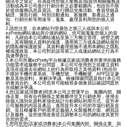
關法令之規定，在為提供您個人業務及/或提供相關服務及
活動或為本公司進行行銷分析之必要範圍內，包括但不限
於提供服務訊息及資訊、進行贈品兌換活動、會員登錄及
驗證、廣告行銷、特別活動通知、新服務、新產品之通
知、行銷分析等用途等，蒐集、處理及利用您的個人資
料。
2.請您注意，在本網站刊登廣告之第三人或與本公司
ezPretty網站連結與介接的網站，也可能蒐集您個人的資
料，凡經由本公司網站連結至第三方獨立管理、經營之網
站，其有關個人資料的保護，適用第三方或各該網站個別
的隱私權保護政策，其資料處理措施不適用本網站之隱私
權保護政策，本公司對於該等第三人或連結網站之行為不
負連帶責任。
3.本公司所屬ezPretty平台根據店家或消費者所要求的服務
功能需求或服務平台問題，本公司可使用您之前建立資料
及現在或過去在網站上的行為所取得之其他資料 (包括但
不限於手機作業系統、手機型號、手機帳號、APP設定參
數及其他資料)，來解決爭議、檢修障礙問題及執行本公司
的會員合約，本公司也有可能檢視多個會員以確認問題所
在或解決爭議。
4.您(店家或消費者)同意本公司之營運平台、集團內部、關
係企業、與有合作關係之業務夥伴交叉行銷使用，使用去
除個人識別化資料來強化統計分析網站利用方式、提升本
公司服務的內容及產品，進而提升本公司的市場行銷及促
銷、並且根據客戶的需求定義個人化製服務介面、網頁設
計及服務，這些使用改善並且調整本公司的網站使其更符
合您的需求。
5.您同意您(店家或消費者)本公司集團內部、關係企業、與