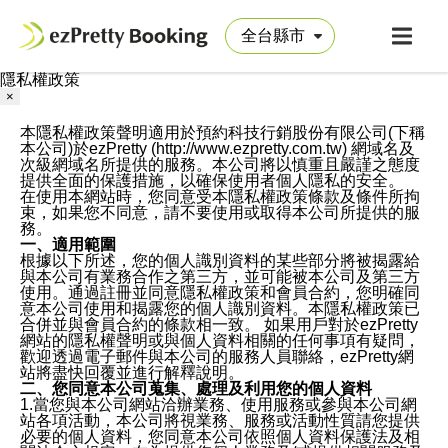
隱私權政策
×
本隱私權政策聲明適用於預約科技行銷股份有限公司(下稱
本公司)於ezPretty (http://www.ezpretty.com.tw) 網域名及
次級網域名所提供的服務。本公司將以慎重且嚴謹之態度
提供全面的保護措施，以確保使用者個人隱私的安全。
在使用本網站時，您同意受本隱私權政策條款及條件所拘
束，如果您不同意，請不要使用或取得本公司所提供的服
務。
一、適用範圍
根據以下所述，您的個人識別資料的某些部分將被揭露給
與本公司有業務合作之第三方，並可能被本公司及第三方
使用。通過註冊並同意隱私權政策和會員合約，您明確同
意本公司使用和揭露您的個人識別資料。本隱私權政策已
合併並與會員合約的條款相一致。 如果用戶對於ezPretty
網站的隱私權聲明或與個人資料相關的任何事項有疑問，
歡迎透過電子郵件與本公司的服務人員聯絡，ezPretty網
站將盡快回覆並進行解釋說明。
二、您同意本公司蒐集、處理及利用您的個人資料
1.當您與本公司網站洽辦業務、使用服務或參與本公司網
站各項活動，本公司將視業務、服務或活動性質請您提供
必要的個人資料，您同意本公司依照個人資料保護法及相