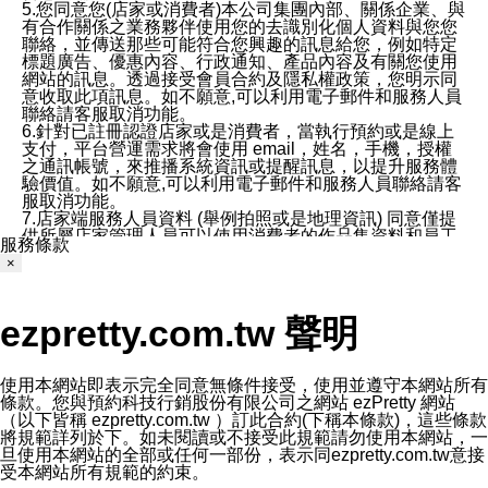
5.您同意您(店家或消費者)本公司集團內部、關係企業、與
有合作關係之業務夥伴使用您的去識別化個人資料與您您
聯絡，並傳送那些可能符合您興趣的訊息給您，例如特定
標題廣告、優惠內容、行政通知、產品內容及有關您使用
網站的訊息。透過接受會員合約及隱私權政策，您明示同
意收取此項訊息。如不願意,可以利用電子郵件和服務人員
聯絡請客服取消功能。
6.針對已註冊認證店家或是消費者，當執行預約或是線上
支付，平台營運需求將會使用 email，姓名，手機，授權
之通訊帳號，來推播系統資訊或提醒訊息，以提升服務體
驗價值。如不願意,可以利用電子郵件和服務人員聯絡請客
服取消功能。
7.店家端服務人員資料 (舉例拍照或是地理資訊) 同意僅提
供所屬店家管理人員可以使用消費者的作品集資料和員工
服務條款
打卡個人圖像行為。本公司及ezPretty平台不會做任何使
×
用。
三、本公司對您個人資料的揭露
1.基於現有服務平台的監管環境，預約科技保證不會揭露
ezpretty.com.tw 聲明
任何店家的營運資訊，且預約科技和店家均不能洩露消費
者的個人資料。然而，在某些情況下，本公司可能會因受
政府要求或法律規定，而被迫向政府或第三方提供資料。
第三方也可能非法地攔截或存取傳輸的私人通訊，或會員
使用本網站即表示完全同意無條件接受，使用並遵守本網站所有
可能濫用或誤用從本公司網站獲得的您的資料。因此，儘
條款。您與預約科技行銷股份有限公司之網站 ezPretty 網站
管本公司使用企業標準的保護措施來保護您的隱私，本公
（以下皆稱 ezpretty.com.tw ）訂此合約(下稱本條款)，這些條款
司並未承諾您的個人識別資料或私人通訊將永遠保密。
將規範詳列於下。如未閱讀或不接受此規範請勿使用本網站，一
2.根據本公司的政策，本公司不會將涉及您的個人識別資
旦使用本網站的全部或任何一部份，表示同ezpretty.com.tw意接
料出租或出售給第三方。
受本網站所有規範的約束。
3. 本公司、所屬集團、關係企業或與其合作行銷之第三方