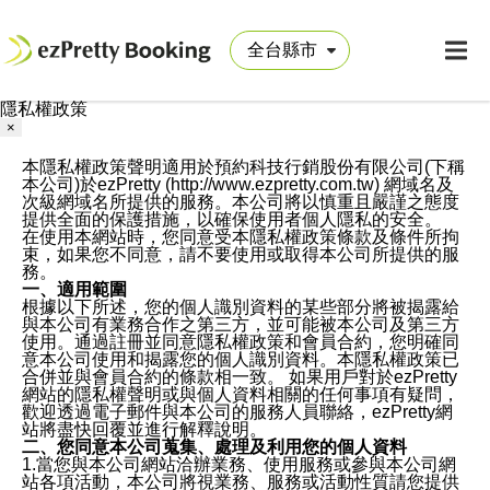
隱私權政策
×
本隱私權政策聲明適用於預約科技行銷股份有限公司(下稱
本公司)於ezPretty (http://www.ezpretty.com.tw) 網域名及
次級網域名所提供的服務。本公司將以慎重且嚴謹之態度
提供全面的保護措施，以確保使用者個人隱私的安全。
在使用本網站時，您同意受本隱私權政策條款及條件所拘
束，如果您不同意，請不要使用或取得本公司所提供的服
務。
一、適用範圍
根據以下所述，您的個人識別資料的某些部分將被揭露給
與本公司有業務合作之第三方，並可能被本公司及第三方
使用。通過註冊並同意隱私權政策和會員合約，您明確同
意本公司使用和揭露您的個人識別資料。本隱私權政策已
合併並與會員合約的條款相一致。 如果用戶對於ezPretty
網站的隱私權聲明或與個人資料相關的任何事項有疑問，
歡迎透過電子郵件與本公司的服務人員聯絡，ezPretty網
站將盡快回覆並進行解釋說明。
二、您同意本公司蒐集、處理及利用您的個人資料
1.當您與本公司網站洽辦業務、使用服務或參與本公司網
站各項活動，本公司將視業務、服務或活動性質請您提供