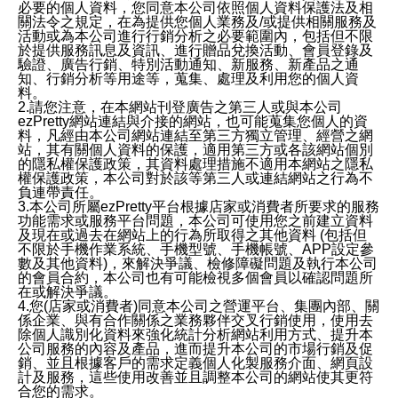
必要的個人資料，您同意本公司依照個人資料保護法及相
關法令之規定，在為提供您個人業務及/或提供相關服務及
活動或為本公司進行行銷分析之必要範圍內，包括但不限
於提供服務訊息及資訊、進行贈品兌換活動、會員登錄及
驗證、廣告行銷、特別活動通知、新服務、新產品之通
知、行銷分析等用途等，蒐集、處理及利用您的個人資
料。
2.請您注意，在本網站刊登廣告之第三人或與本公司
ezPretty網站連結與介接的網站，也可能蒐集您個人的資
料，凡經由本公司網站連結至第三方獨立管理、經營之網
站，其有關個人資料的保護，適用第三方或各該網站個別
的隱私權保護政策，其資料處理措施不適用本網站之隱私
權保護政策，本公司對於該等第三人或連結網站之行為不
負連帶責任。
3.本公司所屬ezPretty平台根據店家或消費者所要求的服務
功能需求或服務平台問題，本公司可使用您之前建立資料
及現在或過去在網站上的行為所取得之其他資料 (包括但
不限於手機作業系統、手機型號、手機帳號、APP設定參
數及其他資料)，來解決爭議、檢修障礙問題及執行本公司
的會員合約，本公司也有可能檢視多個會員以確認問題所
在或解決爭議。
4.您(店家或消費者)同意本公司之營運平台、集團內部、關
係企業、與有合作關係之業務夥伴交叉行銷使用，使用去
除個人識別化資料來強化統計分析網站利用方式、提升本
公司服務的內容及產品，進而提升本公司的市場行銷及促
銷、並且根據客戶的需求定義個人化製服務介面、網頁設
計及服務，這些使用改善並且調整本公司的網站使其更符
合您的需求。