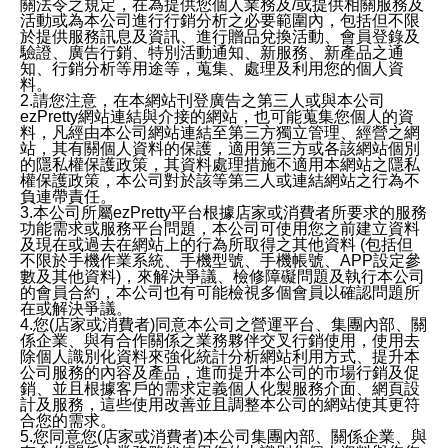
關法令之規定，在為提供您個人業務及/或提供相關服務及
活動或為本公司進行行銷分析之必要範圍內，包括但不限
於提供服務訊息及資訊、進行贈品兌換活動、會員登錄及
驗證、廣告行銷、特別活動通知、新服務、新產品之通
知、行銷分析等用途等，蒐集、處理及利用您的個人資
料。
2.請您注意，在本網站刊登廣告之第三人或與本公司
ezPretty網站連結與介接的網站，也可能蒐集您個人的資
料，凡經由本公司網站連結至第三方獨立管理、經營之網
站，其有關個人資料的保護，適用第三方或各該網站個別
的隱私權保護政策，其資料處理措施不適用本網站之隱私
權保護政策，本公司對於該等第三人或連結網站之行為不
負連帶責任。
3.本公司所屬ezPretty平台根據店家或消費者所要求的服務
功能需求或服務平台問題，本公司可使用您之前建立資料
及現在或過去在網站上的行為所取得之其他資料 (包括但
不限於手機作業系統、手機型號、手機帳號、APP設定參
數及其他資料)，來解決爭議、檢修障礙問題及執行本公司
的會員合約，本公司也有可能檢視多個會員以確認問題所
在或解決爭議。
4.您(店家或消費者)同意本公司之營運平台、集團內部、關
係企業、與有合作關係之業務夥伴交叉行銷使用，使用去
除個人識別化資料來強化統計分析網站利用方式、提升本
公司服務的內容及產品，進而提升本公司的市場行銷及促
銷、並且根據客戶的需求定義個人化製服務介面、網頁設
計及服務，這些使用改善並且調整本公司的網站使其更符
合您的需求。
5.您同意您(店家或消費者)本公司集團內部、關係企業、與