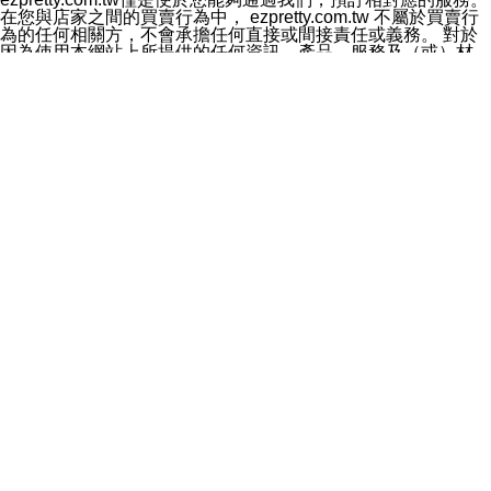
料於行銷活動資訊、商品訊息或新服務等相關行銷，且於
在您與店家之間的買賣行為中， ezpretty.com.tw 不屬於買賣行
首次行銷時，將提供您表示拒絕行銷之方式，本公司不會
為的任何相關方，不會承擔任何直接或間接責任或義務。 對於
向您索取相關費用。如您拒絕接受行銷服務或嗣後欲拒絕
因為使用本網站上所提供的任何資訊、產品、服務及（或）材
時，均可隨時通知本公司，本公司、所屬集團、關係企業
料，而產生或導致的任何損失或損害，ezpretty.com.tw 及其管
或與其合作行銷之第三方業務合作公司或第三方業務合作
理人員、員工或代表人均對此不承擔任何責任。 儘管
公司將立即停止利用您的個人資料行銷。
ezpretty.com.tw 已經盡了適當努力確保本網站上所列的服務符
四、個人資料利用之期間、地區、對象及方式如下
合合理的標準，仍不得將本網站內所列出的任何服務視為
1.期間：您同意於本公司存續期間或依法令之資料保存期
ezpretty.com.tw 推薦的服務，或是認為其代表該服務將會適用
間內，以及您的個人資料蒐集之目的消失或期限屆滿時，
於該用戶。如果該服務不適用於您，ezpretty.com.tw 將對此不
本公司得繼續保存、處理或利用您的個人資料。
承擔任何責任。
2.地區：就中華民國領域內。
網站使用者的守法義務及承諾
3.對象：本公司所屬公司(本公司)及其分公司、本公司之關
本條款構成您與 ezPretty 間之有效契約。 本條款中如有一部無
係企業、其他與本公司有業務往來或合作之機構。
效時，不影響其他條款之效力。 本條款如有未盡之處，雙方均
4.方式：以電話、簡訊、電子郵件、紙本或其他合於當時
應依誠實信用、平等互惠原則，共商解決之道。
科技之適當方式作個人資料之利用，(包括任何依法得利用
年齡和責任
之方式，但不限於使用於本網站或與外部合作之行銷)並於
你向 ezpretty.com.tw您確認您已經達到使用本網站的合法年
法令容許之範圍內，為行銷建檔、揭露、轉介或交互運用
齡。可以針對您在使用本網站時產生的任何責任，形成有約束力
予本公司及其合作對象。
的法律責任。您理解使用本網站時及他人使用您的登錄資訊使用
五、個人資料之類別
本網站時所產生的交易責任。
本聲明所指之個人資料類別如下:
網站連結
1.您提供之資料，包括您的姓名、性別、連絡方式(包括但
本網站可能包含有通往ezpretty.com.tw以外的其他方所運營網站
不限於電話、E-MAIL及地址等)、服務單位、職稱、為完
的超連結。此類超連結僅提供用於參考。此類網站不是由
成收款或付款所需之資料、IＰ位址、及其他得以直接或間
ezpretty.com.tw 控制，我們對其內容不承擔任何責任。在本網
接識別使用者身分之個人資料，及執行職務或業務之必要
站上加入通往此類網站的超連結，並非暗示我們贊同此類網站上
範圍內所需蒐集、處理及利用的個人資料。
的材料或是與其經營人之間存在任何聯繫。
2.為提升服務品質，本公司會依照所提供服務之性質，記
智慧財產權聲明
錄使用者的IP位址、以及在本公司內的瀏覽活動(例如，使
本網站上的所有資訊、內容、圖片、文字、聲音、圖像22、按
用者所使用的軟硬體、所點選的網頁)等資料，但是這些資
鈕、商標、服務標章及商品名稱均受中華民國國家法律及國際條