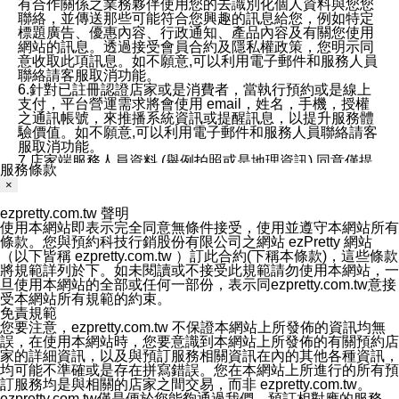
有合作關係之業務夥伴使用您的去識別化個人資料與您您
聯絡，並傳送那些可能符合您興趣的訊息給您，例如特定
標題廣告、優惠內容、行政通知、產品內容及有關您使用
網站的訊息。透過接受會員合約及隱私權政策，您明示同
意收取此項訊息。如不願意,可以利用電子郵件和服務人員
聯絡請客服取消功能。
6.針對已註冊認證店家或是消費者，當執行預約或是線上
支付，平台營運需求將會使用 email，姓名，手機，授權
之通訊帳號，來推播系統資訊或提醒訊息，以提升服務體
驗價值。如不願意,可以利用電子郵件和服務人員聯絡請客
服取消功能。
7.店家端服務人員資料 (舉例拍照或是地理資訊) 同意僅提
服務條款
供所屬店家管理人員可以使用消費者的作品集資料和員工
×
打卡個人圖像行為。本公司及ezPretty平台不會做任何使
用。
ezpretty.com.tw 聲明
三、本公司對您個人資料的揭露
使用本網站即表示完全同意無條件接受，使用並遵守本網站所有
1.基於現有服務平台的監管環境，預約科技保證不會揭露
條款。您與預約科技行銷股份有限公司之網站 ezPretty 網站
任何店家的營運資訊，且預約科技和店家均不能洩露消費
（以下皆稱 ezpretty.com.tw ）訂此合約(下稱本條款)，這些條款
者的個人資料。然而，在某些情況下，本公司可能會因受
將規範詳列於下。如未閱讀或不接受此規範請勿使用本網站，一
政府要求或法律規定，而被迫向政府或第三方提供資料。
旦使用本網站的全部或任何一部份，表示同ezpretty.com.tw意接
第三方也可能非法地攔截或存取傳輸的私人通訊，或會員
受本網站所有規範的約束。
可能濫用或誤用從本公司網站獲得的您的資料。因此，儘
免責規範
管本公司使用企業標準的保護措施來保護您的隱私，本公
您要注意，ezpretty.com.tw 不保證本網站上所發佈的資訊均無
司並未承諾您的個人識別資料或私人通訊將永遠保密。
誤，在使用本網站時，您要意識到本網站上所發佈的有關預約店
2.根據本公司的政策，本公司不會將涉及您的個人識別資
家的詳細資訊，以及與預訂服務相關資訊在內的其他各種資訊，
料出租或出售給第三方。
均可能不準確或是存在拼寫錯誤。您在本網站上所進行的所有預
3. 本公司、所屬集團、關係企業或與其合作行銷之第三方
訂服務均是與相關的店家之間交易，而非 ezpretty.com.tw。
業務合作公司會在您同意之情形下，始得利用您的個人資
ezpretty.com.tw僅是便於您能夠通過我們，預訂相對應的服務。