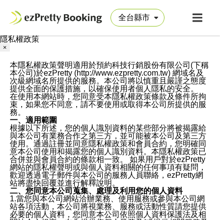
隱私權政策
×
本隱私權政策聲明適用於預約科技行銷股份有限公司(下稱
本公司)於ezPretty (http://www.ezpretty.com.tw) 網域名及
次級網域名所提供的服務。本公司將以慎重且嚴謹之態度
提供全面的保護措施，以確保使用者個人隱私的安全。
在使用本網站時，您同意受本隱私權政策條款及條件所拘
束，如果您不同意，請不要使用或取得本公司所提供的服
務。
一、適用範圍
根據以下所述，您的個人識別資料的某些部分將被揭露給
與本公司有業務合作之第三方，並可能被本公司及第三方
使用。通過註冊並同意隱私權政策和會員合約，您明確同
意本公司使用和揭露您的個人識別資料。本隱私權政策已
合併並與會員合約的條款相一致。 如果用戶對於ezPretty
網站的隱私權聲明或與個人資料相關的任何事項有疑問，
歡迎透過電子郵件與本公司的服務人員聯絡，ezPretty網
站將盡快回覆並進行解釋說明。
二、您同意本公司蒐集、處理及利用您的個人資料
1.當您與本公司網站洽辦業務、使用服務或參與本公司網
站各項活動，本公司將視業務、服務或活動性質請您提供
必要的個人資料，您同意本公司依照個人資料保護法及相