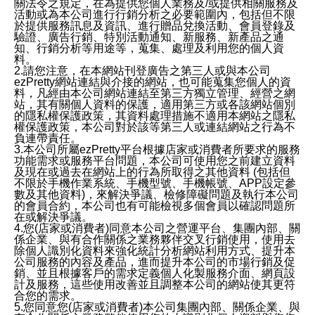
關法令之規定，在為提供您個人業務及/或提供相關服務及
活動或為本公司進行行銷分析之必要範圍內，包括但不限
於提供服務訊息及資訊、進行贈品兌換活動、會員登錄及
驗證、廣告行銷、特別活動通知、新服務、新產品之通
知、行銷分析等用途等，蒐集、處理及利用您的個人資
料。
2.請您注意，在本網站刊登廣告之第三人或與本公司
ezPretty網站連結與介接的網站，也可能蒐集您個人的資
料，凡經由本公司網站連結至第三方獨立管理、經營之網
站，其有關個人資料的保護，適用第三方或各該網站個別
的隱私權保護政策，其資料處理措施不適用本網站之隱私
權保護政策，本公司對於該等第三人或連結網站之行為不
負連帶責任。
3.本公司所屬ezPretty平台根據店家或消費者所要求的服務
功能需求或服務平台問題，本公司可使用您之前建立資料
及現在或過去在網站上的行為所取得之其他資料 (包括但
不限於手機作業系統、手機型號、手機帳號、APP設定參
數及其他資料)，來解決爭議、檢修障礙問題及執行本公司
的會員合約，本公司也有可能檢視多個會員以確認問題所
在或解決爭議。
4.您(店家或消費者)同意本公司之營運平台、集團內部、關
係企業、與有合作關係之業務夥伴交叉行銷使用，使用去
除個人識別化資料來強化統計分析網站利用方式、提升本
公司服務的內容及產品，進而提升本公司的市場行銷及促
銷、並且根據客戶的需求定義個人化製服務介面、網頁設
計及服務，這些使用改善並且調整本公司的網站使其更符
合您的需求。
5.您同意您(店家或消費者)本公司集團內部、關係企業、與