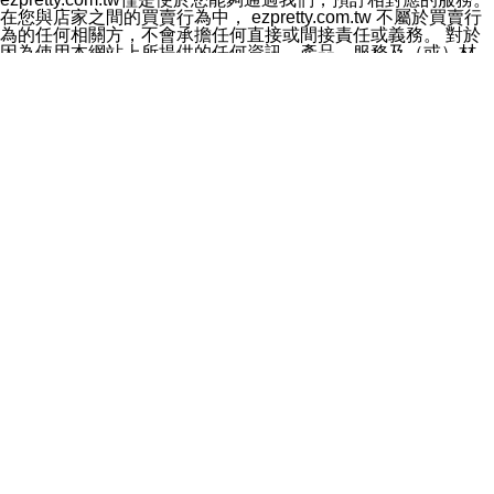
料於行銷活動資訊、商品訊息或新服務等相關行銷，且於
在您與店家之間的買賣行為中， ezpretty.com.tw 不屬於買賣行
首次行銷時，將提供您表示拒絕行銷之方式，本公司不會
為的任何相關方，不會承擔任何直接或間接責任或義務。 對於
向您索取相關費用。如您拒絕接受行銷服務或嗣後欲拒絕
因為使用本網站上所提供的任何資訊、產品、服務及（或）材
時，均可隨時通知本公司，本公司、所屬集團、關係企業
料，而產生或導致的任何損失或損害，ezpretty.com.tw 及其管
或與其合作行銷之第三方業務合作公司或第三方業務合作
理人員、員工或代表人均對此不承擔任何責任。 儘管
公司將立即停止利用您的個人資料行銷。
ezpretty.com.tw 已經盡了適當努力確保本網站上所列的服務符
四、個人資料利用之期間、地區、對象及方式如下
合合理的標準，仍不得將本網站內所列出的任何服務視為
1.期間：您同意於本公司存續期間或依法令之資料保存期
ezpretty.com.tw 推薦的服務，或是認為其代表該服務將會適用
間內，以及您的個人資料蒐集之目的消失或期限屆滿時，
於該用戶。如果該服務不適用於您，ezpretty.com.tw 將對此不
本公司得繼續保存、處理或利用您的個人資料。
承擔任何責任。
2.地區：就中華民國領域內。
網站使用者的守法義務及承諾
3.對象：本公司所屬公司(本公司)及其分公司、本公司之關
本條款構成您與 ezPretty 間之有效契約。 本條款中如有一部無
係企業、其他與本公司有業務往來或合作之機構。
效時，不影響其他條款之效力。 本條款如有未盡之處，雙方均
4.方式：以電話、簡訊、電子郵件、紙本或其他合於當時
應依誠實信用、平等互惠原則，共商解決之道。
科技之適當方式作個人資料之利用，(包括任何依法得利用
年齡和責任
之方式，但不限於使用於本網站或與外部合作之行銷)並於
你向 ezpretty.com.tw您確認您已經達到使用本網站的合法年
法令容許之範圍內，為行銷建檔、揭露、轉介或交互運用
齡。可以針對您在使用本網站時產生的任何責任，形成有約束力
予本公司及其合作對象。
的法律責任。您理解使用本網站時及他人使用您的登錄資訊使用
五、個人資料之類別
本網站時所產生的交易責任。
本聲明所指之個人資料類別如下:
網站連結
1.您提供之資料，包括您的姓名、性別、連絡方式(包括但
本網站可能包含有通往ezpretty.com.tw以外的其他方所運營網站
不限於電話、E-MAIL及地址等)、服務單位、職稱、為完
的超連結。此類超連結僅提供用於參考。此類網站不是由
成收款或付款所需之資料、IＰ位址、及其他得以直接或間
ezpretty.com.tw 控制，我們對其內容不承擔任何責任。在本網
接識別使用者身分之個人資料，及執行職務或業務之必要
站上加入通往此類網站的超連結，並非暗示我們贊同此類網站上
範圍內所需蒐集、處理及利用的個人資料。
的材料或是與其經營人之間存在任何聯繫。
2.為提升服務品質，本公司會依照所提供服務之性質，記
智慧財產權聲明
錄使用者的IP位址、以及在本公司內的瀏覽活動(例如，使
本網站上的所有資訊、內容、圖片、文字、聲音、圖像22、按
用者所使用的軟硬體、所點選的網頁)等資料，但是這些資
鈕、商標、服務標章及商品名稱均受中華民國國家法律及國際條