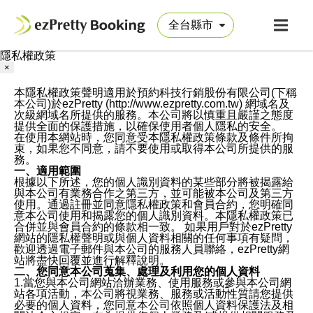
隱私權政策
×
本隱私權政策聲明適用於預約科技行銷股份有限公司(下稱
本公司)於ezPretty (http://www.ezpretty.com.tw) 網域名及
次級網域名所提供的服務。本公司將以慎重且嚴謹之態度
提供全面的保護措施，以確保使用者個人隱私的安全。
在使用本網站時，您同意受本隱私權政策條款及條件所拘
束，如果您不同意，請不要使用或取得本公司所提供的服
務。
一、適用範圍
根據以下所述，您的個人識別資料的某些部分將被揭露給
與本公司有業務合作之第三方，並可能被本公司及第三方
使用。通過註冊並同意隱私權政策和會員合約，您明確同
意本公司使用和揭露您的個人識別資料。本隱私權政策已
合併並與會員合約的條款相一致。 如果用戶對於ezPretty
網站的隱私權聲明或與個人資料相關的任何事項有疑問，
歡迎透過電子郵件與本公司的服務人員聯絡，ezPretty網
站將盡快回覆並進行解釋說明。
二、您同意本公司蒐集、處理及利用您的個人資料
1.當您與本公司網站洽辦業務、使用服務或參與本公司網
站各項活動，本公司將視業務、服務或活動性質請您提供
必要的個人資料，您同意本公司依照個人資料保護法及相