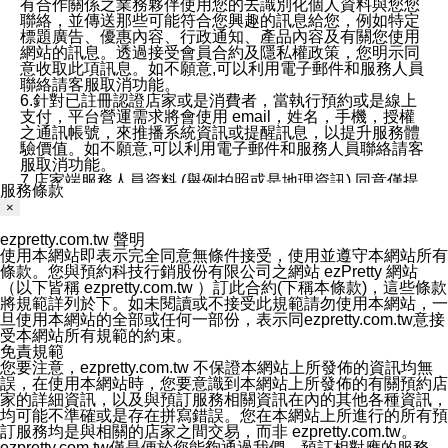
有合作關係之業務夥伴使用您的去識別化個人資料與您您
聯絡，並傳送那些可能符合您興趣的訊息給您，例如特定
標題廣告、優惠內容、行政通知、產品內容及有關您使用
網站的訊息。透過接受會員合約及隱私權政策，您明示同
意收取此項訊息。如不願意,可以利用電子郵件和服務人員
聯絡請客服取消功能。
6.針對已註冊認證店家或是消費者，當執行預約或是線上
支付，平台營運需求將會使用 email，姓名，手機，授權
之通訊帳號，來推播系統資訊或提醒訊息，以提升服務體
驗價值。如不願意,可以利用電子郵件和服務人員聯絡請客
服取消功能。
7.店家端服務人員資料 (舉例拍照或是地理資訊) 同意僅提
服務條款
供所屬店家管理人員可以使用消費者的作品集資料和員工
×
打卡個人圖像行為。本公司及ezPretty平台不會做任何使
用。
ezpretty.com.tw 聲明
三、本公司對您個人資料的揭露
使用本網站即表示完全同意無條件接受，使用並遵守本網站所有
1.基於現有服務平台的監管環境，預約科技保證不會揭露
條款。您與預約科技行銷股份有限公司之網站 ezPretty 網站
任何店家的營運資訊，且預約科技和店家均不能洩露消費
（以下皆稱 ezpretty.com.tw ）訂此合約(下稱本條款)，這些條款
者的個人資料。然而，在某些情況下，本公司可能會因受
將規範詳列於下。如未閱讀或不接受此規範請勿使用本網站，一
政府要求或法律規定，而被迫向政府或第三方提供資料。
旦使用本網站的全部或任何一部份，表示同ezpretty.com.tw意接
第三方也可能非法地攔截或存取傳輸的私人通訊，或會員
受本網站所有規範的約束。
可能濫用或誤用從本公司網站獲得的您的資料。因此，儘
免責規範
管本公司使用企業標準的保護措施來保護您的隱私，本公
您要注意，ezpretty.com.tw 不保證本網站上所發佈的資訊均無
司並未承諾您的個人識別資料或私人通訊將永遠保密。
誤，在使用本網站時，您要意識到本網站上所發佈的有關預約店
2.根據本公司的政策，本公司不會將涉及您的個人識別資
家的詳細資訊，以及與預訂服務相關資訊在內的其他各種資訊，
料出租或出售給第三方。
均可能不準確或是存在拼寫錯誤。您在本網站上所進行的所有預
3. 本公司、所屬集團、關係企業或與其合作行銷之第三方
訂服務均是與相關的店家之間交易，而非 ezpretty.com.tw。
業務合作公司會在您同意之情形下，始得利用您的個人資
ezpretty.com.tw僅是便於您能夠通過我們，預訂相對應的服務。