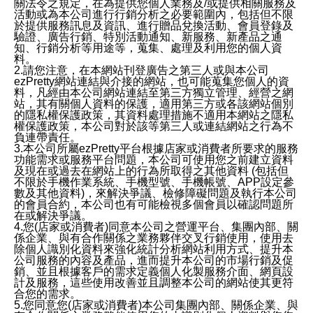
關法令之規定，在為提供您個人業務及/或提供相關服務及
活動或為本公司進行行銷分析之必要範圍內，包括但不限
於提供服務訊息及資訊、進行贈品兌換活動、會員登錄及
驗證、廣告行銷、特別活動通知、新服務、新產品之通
知、行銷分析等用途等，蒐集、處理及利用您的個人資
料。
2.請您注意，在本網站刊登廣告之第三人或與本公司
ezPretty網站連結與介接的網站，也可能蒐集您個人的資
料，凡經由本公司網站連結至第三方獨立管理、經營之網
站，其有關個人資料的保護，適用第三方或各該網站個別
的隱私權保護政策，其資料處理措施不適用本網站之隱私
權保護政策，本公司對於該等第三人或連結網站之行為不
負連帶責任。
3.本公司所屬ezPretty平台根據店家或消費者所要求的服務
功能需求或服務平台問題，本公司可使用您之前建立資料
及現在或過去在網站上的行為所取得之其他資料 (包括但
不限於手機作業系統、手機型號、手機帳號、APP設定參
數及其他資料)，來解決爭議、檢修障礙問題及執行本公司
的會員合約，本公司也有可能檢視多個會員以確認問題所
在或解決爭議。
4.您(店家或消費者)同意本公司之營運平台、集團內部、關
係企業、與有合作關係之業務夥伴交叉行銷使用，使用去
除個人識別化資料來強化統計分析網站利用方式、提升本
公司服務的內容及產品，進而提升本公司的市場行銷及促
銷、並且根據客戶的需求定義個人化製服務介面、網頁設
計及服務，這些使用改善並且調整本公司的網站使其更符
合您的需求。
5.您同意您(店家或消費者)本公司集團內部、關係企業、與