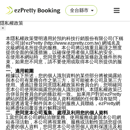
隱私權政策
×
本隱私權政策聲明適用於預約科技行銷股份有限公司(下稱
本公司)於ezPretty (http://www.ezpretty.com.tw) 網域名及
次級網域名所提供的服務。本公司將以慎重且嚴謹之態度
提供全面的保護措施，以確保使用者個人隱私的安全。
在使用本網站時，您同意受本隱私權政策條款及條件所拘
束，如果您不同意，請不要使用或取得本公司所提供的服
務。
一、適用範圍
根據以下所述，您的個人識別資料的某些部分將被揭露給
與本公司有業務合作之第三方，並可能被本公司及第三方
使用。通過註冊並同意隱私權政策和會員合約，您明確同
意本公司使用和揭露您的個人識別資料。本隱私權政策已
合併並與會員合約的條款相一致。 如果用戶對於ezPretty
網站的隱私權聲明或與個人資料相關的任何事項有疑問，
歡迎透過電子郵件與本公司的服務人員聯絡，ezPretty網
站將盡快回覆並進行解釋說明。
二、您同意本公司蒐集、處理及利用您的個人資料
1.當您與本公司網站洽辦業務、使用服務或參與本公司網
站各項活動，本公司將視業務、服務或活動性質請您提供
必要的個人資料，您同意本公司依照個人資料保護法及相