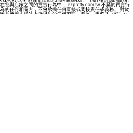
料於行銷活動資訊、商品訊息或新服務等相關行銷，且於
在您與店家之間的買賣行為中， ezpretty.com.tw 不屬於買賣行
首次行銷時，將提供您表示拒絕行銷之方式，本公司不會
為的任何相關方，不會承擔任何直接或間接責任或義務。 對於
向您索取相關費用。如您拒絕接受行銷服務或嗣後欲拒絕
因為使用本網站上所提供的任何資訊、產品、服務及（或）材
時，均可隨時通知本公司，本公司、所屬集團、關係企業
料，而產生或導致的任何損失或損害，ezpretty.com.tw 及其管
或與其合作行銷之第三方業務合作公司或第三方業務合作
理人員、員工或代表人均對此不承擔任何責任。 儘管
公司將立即停止利用您的個人資料行銷。
ezpretty.com.tw 已經盡了適當努力確保本網站上所列的服務符
四、個人資料利用之期間、地區、對象及方式如下
合合理的標準，仍不得將本網站內所列出的任何服務視為
1.期間：您同意於本公司存續期間或依法令之資料保存期
ezpretty.com.tw 推薦的服務，或是認為其代表該服務將會適用
間內，以及您的個人資料蒐集之目的消失或期限屆滿時，
於該用戶。如果該服務不適用於您，ezpretty.com.tw 將對此不
本公司得繼續保存、處理或利用您的個人資料。
承擔任何責任。
2.地區：就中華民國領域內。
網站使用者的守法義務及承諾
3.對象：本公司所屬公司(本公司)及其分公司、本公司之關
本條款構成您與 ezPretty 間之有效契約。 本條款中如有一部無
係企業、其他與本公司有業務往來或合作之機構。
效時，不影響其他條款之效力。 本條款如有未盡之處，雙方均
4.方式：以電話、簡訊、電子郵件、紙本或其他合於當時
應依誠實信用、平等互惠原則，共商解決之道。
科技之適當方式作個人資料之利用，(包括任何依法得利用
年齡和責任
之方式，但不限於使用於本網站或與外部合作之行銷)並於
你向 ezpretty.com.tw您確認您已經達到使用本網站的合法年
法令容許之範圍內，為行銷建檔、揭露、轉介或交互運用
齡。可以針對您在使用本網站時產生的任何責任，形成有約束力
予本公司及其合作對象。
的法律責任。您理解使用本網站時及他人使用您的登錄資訊使用
五、個人資料之類別
本網站時所產生的交易責任。
本聲明所指之個人資料類別如下:
網站連結
1.您提供之資料，包括您的姓名、性別、連絡方式(包括但
本網站可能包含有通往ezpretty.com.tw以外的其他方所運營網站
不限於電話、E-MAIL及地址等)、服務單位、職稱、為完
的超連結。此類超連結僅提供用於參考。此類網站不是由
成收款或付款所需之資料、IＰ位址、及其他得以直接或間
ezpretty.com.tw 控制，我們對其內容不承擔任何責任。在本網
接識別使用者身分之個人資料，及執行職務或業務之必要
站上加入通往此類網站的超連結，並非暗示我們贊同此類網站上
範圍內所需蒐集、處理及利用的個人資料。
的材料或是與其經營人之間存在任何聯繫。
2.為提升服務品質，本公司會依照所提供服務之性質，記
智慧財產權聲明
錄使用者的IP位址、以及在本公司內的瀏覽活動(例如，使
本網站上的所有資訊、內容、圖片、文字、聲音、圖像22、按
用者所使用的軟硬體、所點選的網頁)等資料，但是這些資
鈕、商標、服務標章及商品名稱均受中華民國國家法律及國際條