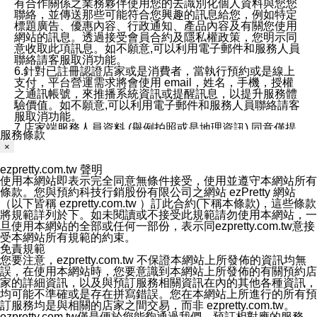
有合作關係之業務夥伴使用您的去識別化個人資料與您您
聯絡，並傳送那些可能符合您興趣的訊息給您，例如特定
標題廣告、優惠內容、行政通知、產品內容及有關您使用
網站的訊息。透過接受會員合約及隱私權政策，您明示同
意收取此項訊息。如不願意,可以利用電子郵件和服務人員
聯絡請客服取消功能。
6.針對已註冊認證店家或是消費者，當執行預約或是線上
支付，平台營運需求將會使用 email，姓名，手機，授權
之通訊帳號，來推播系統資訊或提醒訊息，以提升服務體
驗價值。如不願意,可以利用電子郵件和服務人員聯絡請客
服取消功能。
7.店家端服務人員資料 (舉例拍照或是地理資訊) 同意僅提
服務條款
供所屬店家管理人員可以使用消費者的作品集資料和員工
×
打卡個人圖像行為。本公司及ezPretty平台不會做任何使
用。
ezpretty.com.tw 聲明
三、本公司對您個人資料的揭露
使用本網站即表示完全同意無條件接受，使用並遵守本網站所有
1.基於現有服務平台的監管環境，預約科技保證不會揭露
條款。您與預約科技行銷股份有限公司之網站 ezPretty 網站
任何店家的營運資訊，且預約科技和店家均不能洩露消費
（以下皆稱 ezpretty.com.tw ）訂此合約(下稱本條款)，這些條款
者的個人資料。然而，在某些情況下，本公司可能會因受
將規範詳列於下。如未閱讀或不接受此規範請勿使用本網站，一
政府要求或法律規定，而被迫向政府或第三方提供資料。
旦使用本網站的全部或任何一部份，表示同ezpretty.com.tw意接
第三方也可能非法地攔截或存取傳輸的私人通訊，或會員
受本網站所有規範的約束。
可能濫用或誤用從本公司網站獲得的您的資料。因此，儘
免責規範
管本公司使用企業標準的保護措施來保護您的隱私，本公
您要注意，ezpretty.com.tw 不保證本網站上所發佈的資訊均無
司並未承諾您的個人識別資料或私人通訊將永遠保密。
誤，在使用本網站時，您要意識到本網站上所發佈的有關預約店
2.根據本公司的政策，本公司不會將涉及您的個人識別資
家的詳細資訊，以及與預訂服務相關資訊在內的其他各種資訊，
料出租或出售給第三方。
均可能不準確或是存在拼寫錯誤。您在本網站上所進行的所有預
3. 本公司、所屬集團、關係企業或與其合作行銷之第三方
訂服務均是與相關的店家之間交易，而非 ezpretty.com.tw。
業務合作公司會在您同意之情形下，始得利用您的個人資
ezpretty.com.tw僅是便於您能夠通過我們，預訂相對應的服務。