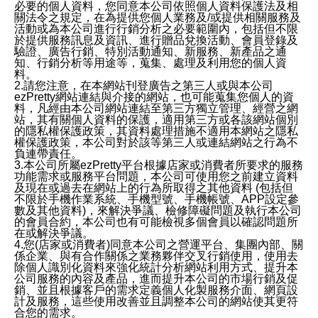
必要的個人資料，您同意本公司依照個人資料保護法及相
關法令之規定，在為提供您個人業務及/或提供相關服務及
活動或為本公司進行行銷分析之必要範圍內，包括但不限
於提供服務訊息及資訊、進行贈品兌換活動、會員登錄及
驗證、廣告行銷、特別活動通知、新服務、新產品之通
知、行銷分析等用途等，蒐集、處理及利用您的個人資
料。
2.請您注意，在本網站刊登廣告之第三人或與本公司
ezPretty網站連結與介接的網站，也可能蒐集您個人的資
料，凡經由本公司網站連結至第三方獨立管理、經營之網
站，其有關個人資料的保護，適用第三方或各該網站個別
的隱私權保護政策，其資料處理措施不適用本網站之隱私
權保護政策，本公司對於該等第三人或連結網站之行為不
負連帶責任。
3.本公司所屬ezPretty平台根據店家或消費者所要求的服務
功能需求或服務平台問題，本公司可使用您之前建立資料
及現在或過去在網站上的行為所取得之其他資料 (包括但
不限於手機作業系統、手機型號、手機帳號、APP設定參
數及其他資料)，來解決爭議、檢修障礙問題及執行本公司
的會員合約，本公司也有可能檢視多個會員以確認問題所
在或解決爭議。
4.您(店家或消費者)同意本公司之營運平台、集團內部、關
係企業、與有合作關係之業務夥伴交叉行銷使用，使用去
除個人識別化資料來強化統計分析網站利用方式、提升本
公司服務的內容及產品，進而提升本公司的市場行銷及促
銷、並且根據客戶的需求定義個人化製服務介面、網頁設
計及服務，這些使用改善並且調整本公司的網站使其更符
合您的需求。