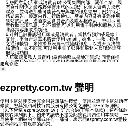
5.您同意您(店家或消費者)本公司集團內部、關係企業、與
有合作關係之業務夥伴使用您的去識別化個人資料與您您
聯絡，並傳送那些可能符合您興趣的訊息給您，例如特定
標題廣告、優惠內容、行政通知、產品內容及有關您使用
網站的訊息。透過接受會員合約及隱私權政策，您明示同
意收取此項訊息。如不願意,可以利用電子郵件和服務人員
聯絡請客服取消功能。
6.針對已註冊認證店家或是消費者，當執行預約或是線上
支付，平台營運需求將會使用 email，姓名，手機，授權
之通訊帳號，來推播系統資訊或提醒訊息，以提升服務體
驗價值。如不願意,可以利用電子郵件和服務人員聯絡請客
服取消功能。
7.店家端服務人員資料 (舉例拍照或是地理資訊) 同意僅提
供所屬店家管理人員可以使用消費者的作品集資料和員工
服務條款
打卡個人圖像行為。本公司及ezPretty平台不會做任何使
×
用。
三、本公司對您個人資料的揭露
1.基於現有服務平台的監管環境，預約科技保證不會揭露
ezpretty.com.tw 聲明
任何店家的營運資訊，且預約科技和店家均不能洩露消費
者的個人資料。然而，在某些情況下，本公司可能會因受
政府要求或法律規定，而被迫向政府或第三方提供資料。
第三方也可能非法地攔截或存取傳輸的私人通訊，或會員
使用本網站即表示完全同意無條件接受，使用並遵守本網站所有
可能濫用或誤用從本公司網站獲得的您的資料。因此，儘
條款。您與預約科技行銷股份有限公司之網站 ezPretty 網站
管本公司使用企業標準的保護措施來保護您的隱私，本公
（以下皆稱 ezpretty.com.tw ）訂此合約(下稱本條款)，這些條款
司並未承諾您的個人識別資料或私人通訊將永遠保密。
將規範詳列於下。如未閱讀或不接受此規範請勿使用本網站，一
2.根據本公司的政策，本公司不會將涉及您的個人識別資
旦使用本網站的全部或任何一部份，表示同ezpretty.com.tw意接
料出租或出售給第三方。
受本網站所有規範的約束。
3. 本公司、所屬集團、關係企業或與其合作行銷之第三方