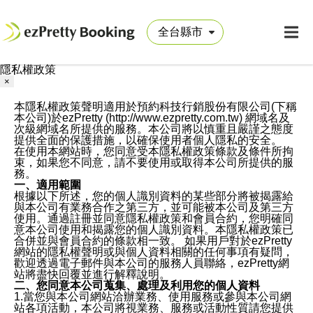
隱私權政策
×
本隱私權政策聲明適用於預約科技行銷股份有限公司(下稱
本公司)於ezPretty (http://www.ezpretty.com.tw) 網域名及
次級網域名所提供的服務。本公司將以慎重且嚴謹之態度
提供全面的保護措施，以確保使用者個人隱私的安全。
在使用本網站時，您同意受本隱私權政策條款及條件所拘
束，如果您不同意，請不要使用或取得本公司所提供的服
務。
一、適用範圍
根據以下所述，您的個人識別資料的某些部分將被揭露給
與本公司有業務合作之第三方，並可能被本公司及第三方
使用。通過註冊並同意隱私權政策和會員合約，您明確同
意本公司使用和揭露您的個人識別資料。本隱私權政策已
合併並與會員合約的條款相一致。 如果用戶對於ezPretty
網站的隱私權聲明或與個人資料相關的任何事項有疑問，
歡迎透過電子郵件與本公司的服務人員聯絡，ezPretty網
站將盡快回覆並進行解釋說明。
二、您同意本公司蒐集、處理及利用您的個人資料
1.當您與本公司網站洽辦業務、使用服務或參與本公司網
站各項活動，本公司將視業務、服務或活動性質請您提供