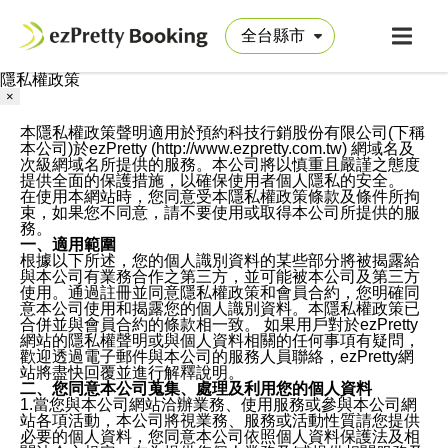
隱私權政策
×
本隱私權政策聲明適用於預約科技行銷股份有限公司(下稱
本公司)於ezPretty (http://www.ezpretty.com.tw) 網域名及
次級網域名所提供的服務。本公司將以慎重且嚴謹之態度
提供全面的保護措施，以確保使用者個人隱私的安全。
在使用本網站時，您同意受本隱私權政策條款及條件所拘
束，如果您不同意，請不要使用或取得本公司所提供的服
務。
一、適用範圍
根據以下所述，您的個人識別資料的某些部分將被揭露給
與本公司有業務合作之第三方，並可能被本公司及第三方
使用。通過註冊並同意隱私權政策和會員合約，您明確同
意本公司使用和揭露您的個人識別資料。本隱私權政策已
合併並與會員合約的條款相一致。 如果用戶對於ezPretty
網站的隱私權聲明或與個人資料相關的任何事項有疑問，
歡迎透過電子郵件與本公司的服務人員聯絡，ezPretty網
站將盡快回覆並進行解釋說明。
二、您同意本公司蒐集、處理及利用您的個人資料
1.當您與本公司網站洽辦業務、使用服務或參與本公司網
站各項活動，本公司將視業務、服務或活動性質請您提供
必要的個人資料，您同意本公司依照個人資料保護法及相