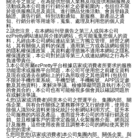
關法令之規定，在為提供您個人業務及/或提供相關服務及
活動或為本公司進行行銷分析之必要範圍內，包括但不限
於提供服務訊息及資訊、進行贈品兌換活動、會員登錄及
驗證、廣告行銷、特別活動通知、新服務、新產品之通
知、行銷分析等用途等，蒐集、處理及利用您的個人資
料。
2.請您注意，在本網站刊登廣告之第三人或與本公司
ezPretty網站連結與介接的網站，也可能蒐集您個人的資
料，凡經由本公司網站連結至第三方獨立管理、經營之網
站，其有關個人資料的保護，適用第三方或各該網站個別
的隱私權保護政策，其資料處理措施不適用本網站之隱私
權保護政策，本公司對於該等第三人或連結網站之行為不
負連帶責任。
3.本公司所屬ezPretty平台根據店家或消費者所要求的服務
功能需求或服務平台問題，本公司可使用您之前建立資料
及現在或過去在網站上的行為所取得之其他資料 (包括但
不限於手機作業系統、手機型號、手機帳號、APP設定參
數及其他資料)，來解決爭議、檢修障礙問題及執行本公司
的會員合約，本公司也有可能檢視多個會員以確認問題所
在或解決爭議。
4.您(店家或消費者)同意本公司之營運平台、集團內部、關
係企業、與有合作關係之業務夥伴交叉行銷使用，使用去
除個人識別化資料來強化統計分析網站利用方式、提升本
公司服務的內容及產品，進而提升本公司的市場行銷及促
銷、並且根據客戶的需求定義個人化製服務介面、網頁設
計及服務，這些使用改善並且調整本公司的網站使其更符
合您的需求。
5.您同意您(店家或消費者)本公司集團內部、關係企業、與