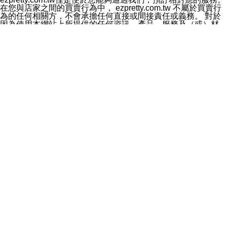
料於行銷活動資訊、商品訊息或新服務等相關行銷，且於
在您與店家之間的買賣行為中， ezpretty.com.tw 不屬於買賣行
首次行銷時，將提供您表示拒絕行銷之方式，本公司不會
為的任何相關方，不會承擔任何直接或間接責任或義務。 對於
向您索取相關費用。如您拒絕接受行銷服務或嗣後欲拒絕
因為使用本網站上所提供的任何資訊、產品、服務及（或）材
時，均可隨時通知本公司，本公司、所屬集團、關係企業
料，而產生或導致的任何損失或損害，ezpretty.com.tw 及其管
或與其合作行銷之第三方業務合作公司或第三方業務合作
理人員、員工或代表人均對此不承擔任何責任。 儘管
公司將立即停止利用您的個人資料行銷。
ezpretty.com.tw 已經盡了適當努力確保本網站上所列的服務符
四、個人資料利用之期間、地區、對象及方式如下
合合理的標準，仍不得將本網站內所列出的任何服務視為
1.期間：您同意於本公司存續期間或依法令之資料保存期
ezpretty.com.tw 推薦的服務，或是認為其代表該服務將會適用
間內，以及您的個人資料蒐集之目的消失或期限屆滿時，
於該用戶。如果該服務不適用於您，ezpretty.com.tw 將對此不
本公司得繼續保存、處理或利用您的個人資料。
承擔任何責任。
2.地區：就中華民國領域內。
網站使用者的守法義務及承諾
3.對象：本公司所屬公司(本公司)及其分公司、本公司之關
本條款構成您與 ezPretty 間之有效契約。 本條款中如有一部無
係企業、其他與本公司有業務往來或合作之機構。
效時，不影響其他條款之效力。 本條款如有未盡之處，雙方均
4.方式：以電話、簡訊、電子郵件、紙本或其他合於當時
應依誠實信用、平等互惠原則，共商解決之道。
科技之適當方式作個人資料之利用，(包括任何依法得利用
年齡和責任
之方式，但不限於使用於本網站或與外部合作之行銷)並於
你向 ezpretty.com.tw您確認您已經達到使用本網站的合法年
法令容許之範圍內，為行銷建檔、揭露、轉介或交互運用
齡。可以針對您在使用本網站時產生的任何責任，形成有約束力
予本公司及其合作對象。
的法律責任。您理解使用本網站時及他人使用您的登錄資訊使用
五、個人資料之類別
本網站時所產生的交易責任。
本聲明所指之個人資料類別如下:
網站連結
1.您提供之資料，包括您的姓名、性別、連絡方式(包括但
本網站可能包含有通往ezpretty.com.tw以外的其他方所運營網站
不限於電話、E-MAIL及地址等)、服務單位、職稱、為完
的超連結。此類超連結僅提供用於參考。此類網站不是由
成收款或付款所需之資料、IＰ位址、及其他得以直接或間
ezpretty.com.tw 控制，我們對其內容不承擔任何責任。在本網
接識別使用者身分之個人資料，及執行職務或業務之必要
站上加入通往此類網站的超連結，並非暗示我們贊同此類網站上
範圍內所需蒐集、處理及利用的個人資料。
的材料或是與其經營人之間存在任何聯繫。
2.為提升服務品質，本公司會依照所提供服務之性質，記
智慧財產權聲明
錄使用者的IP位址、以及在本公司內的瀏覽活動(例如，使
本網站上的所有資訊、內容、圖片、文字、聲音、圖像22、按
用者所使用的軟硬體、所點選的網頁)等資料，但是這些資
鈕、商標、服務標章及商品名稱均受中華民國國家法律及國際條