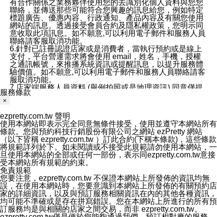
有合作關係之業務夥伴使用您的去識別化個人資料與您您
聯絡，並傳送那些可能符合您興趣的訊息給您，例如特定
標題廣告、優惠內容、行政通知、產品內容及有關您使用
網站的訊息。透過接受會員合約及隱私權政策，您明示同
意收取此項訊息。如不願意,可以利用電子郵件和服務人員
聯絡請客服取消功能。
6.針對已註冊認證店家或是消費者，當執行預約或是線上
支付，平台營運需求將會使用 email，姓名，手機，授權
之通訊帳號，來推播系統資訊或提醒訊息，以提升服務體
驗價值。如不願意,可以利用電子郵件和服務人員聯絡請客
服取消功能。
7.店家端服務人員資料 (舉例拍照或是地理資訊) 同意僅提
服務條款
供所屬店家管理人員可以使用消費者的作品集資料和員工
×
打卡個人圖像行為。本公司及ezPretty平台不會做任何使
用。
ezpretty.com.tw 聲明
三、本公司對您個人資料的揭露
使用本網站即表示完全同意無條件接受，使用並遵守本網站所有
1.基於現有服務平台的監管環境，預約科技保證不會揭露
條款。您與預約科技行銷股份有限公司之網站 ezPretty 網站
任何店家的營運資訊，且預約科技和店家均不能洩露消費
（以下皆稱 ezpretty.com.tw ）訂此合約(下稱本條款)，這些條款
者的個人資料。然而，在某些情況下，本公司可能會因受
將規範詳列於下。如未閱讀或不接受此規範請勿使用本網站，一
政府要求或法律規定，而被迫向政府或第三方提供資料。
旦使用本網站的全部或任何一部份，表示同ezpretty.com.tw意接
第三方也可能非法地攔截或存取傳輸的私人通訊，或會員
受本網站所有規範的約束。
可能濫用或誤用從本公司網站獲得的您的資料。因此，儘
免責規範
管本公司使用企業標準的保護措施來保護您的隱私，本公
您要注意，ezpretty.com.tw 不保證本網站上所發佈的資訊均無
司並未承諾您的個人識別資料或私人通訊將永遠保密。
誤，在使用本網站時，您要意識到本網站上所發佈的有關預約店
2.根據本公司的政策，本公司不會將涉及您的個人識別資
家的詳細資訊，以及與預訂服務相關資訊在內的其他各種資訊，
料出租或出售給第三方。
均可能不準確或是存在拼寫錯誤。您在本網站上所進行的所有預
3. 本公司、所屬集團、關係企業或與其合作行銷之第三方
訂服務均是與相關的店家之間交易，而非 ezpretty.com.tw。
業務合作公司會在您同意之情形下，始得利用您的個人資
ezpretty.com.tw僅是便於您能夠通過我們，預訂相對應的服務。