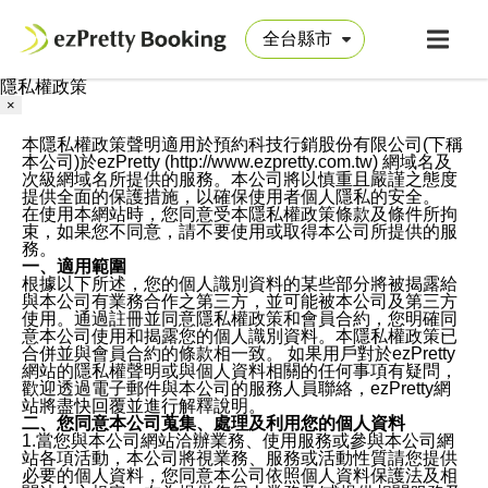
隱私權政策
×
本隱私權政策聲明適用於預約科技行銷股份有限公司(下稱
本公司)於ezPretty (http://www.ezpretty.com.tw) 網域名及
次級網域名所提供的服務。本公司將以慎重且嚴謹之態度
提供全面的保護措施，以確保使用者個人隱私的安全。
在使用本網站時，您同意受本隱私權政策條款及條件所拘
束，如果您不同意，請不要使用或取得本公司所提供的服
務。
一、適用範圍
根據以下所述，您的個人識別資料的某些部分將被揭露給
與本公司有業務合作之第三方，並可能被本公司及第三方
使用。通過註冊並同意隱私權政策和會員合約，您明確同
意本公司使用和揭露您的個人識別資料。本隱私權政策已
合併並與會員合約的條款相一致。 如果用戶對於ezPretty
網站的隱私權聲明或與個人資料相關的任何事項有疑問，
歡迎透過電子郵件與本公司的服務人員聯絡，ezPretty網
站將盡快回覆並進行解釋說明。
二、您同意本公司蒐集、處理及利用您的個人資料
1.當您與本公司網站洽辦業務、使用服務或參與本公司網
站各項活動，本公司將視業務、服務或活動性質請您提供
必要的個人資料，您同意本公司依照個人資料保護法及相