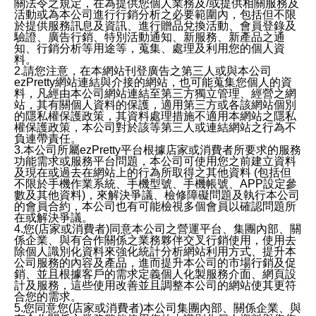
關法令之規定，在為提供您個人業務及/或提供相關服務及
活動或為本公司進行行銷分析之必要範圍內，包括但不限
於提供服務訊息及資訊、進行贈品兌換活動、會員登錄及
驗證、廣告行銷、特別活動通知、新服務、新產品之通
知、行銷分析等用途等，蒐集、處理及利用您的個人資
料。
2.請您注意，在本網站刊登廣告之第三人或與本公司
ezPretty網站連結與介接的網站，也可能蒐集您個人的資
料，凡經由本公司網站連結至第三方獨立管理、經營之網
站，其有關個人資料的保護，適用第三方或各該網站個別
的隱私權保護政策，其資料處理措施不適用本網站之隱私
權保護政策，本公司對於該等第三人或連結網站之行為不
負連帶責任。
3.本公司所屬ezPretty平台根據店家或消費者所要求的服務
功能需求或服務平台問題，本公司可使用您之前建立資料
及現在或過去在網站上的行為所取得之其他資料 (包括但
不限於手機作業系統、手機型號、手機帳號、APP設定參
數及其他資料)，來解決爭議、檢修障礙問題及執行本公司
的會員合約，本公司也有可能檢視多個會員以確認問題所
在或解決爭議。
4.您(店家或消費者)同意本公司之營運平台、集團內部、關
係企業、與有合作關係之業務夥伴交叉行銷使用，使用去
除個人識別化資料來強化統計分析網站利用方式、提升本
公司服務的內容及產品，進而提升本公司的市場行銷及促
銷、並且根據客戶的需求定義個人化製服務介面、網頁設
計及服務，這些使用改善並且調整本公司的網站使其更符
合您的需求。
5.您同意您(店家或消費者)本公司集團內部、關係企業、與