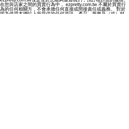
料於行銷活動資訊、商品訊息或新服務等相關行銷，且於
在您與店家之間的買賣行為中， ezpretty.com.tw 不屬於買賣行
首次行銷時，將提供您表示拒絕行銷之方式，本公司不會
為的任何相關方，不會承擔任何直接或間接責任或義務。 對於
向您索取相關費用。如您拒絕接受行銷服務或嗣後欲拒絕
因為使用本網站上所提供的任何資訊、產品、服務及（或）材
時，均可隨時通知本公司，本公司、所屬集團、關係企業
料，而產生或導致的任何損失或損害，ezpretty.com.tw 及其管
或與其合作行銷之第三方業務合作公司或第三方業務合作
理人員、員工或代表人均對此不承擔任何責任。 儘管
公司將立即停止利用您的個人資料行銷。
ezpretty.com.tw 已經盡了適當努力確保本網站上所列的服務符
四、個人資料利用之期間、地區、對象及方式如下
合合理的標準，仍不得將本網站內所列出的任何服務視為
1.期間：您同意於本公司存續期間或依法令之資料保存期
ezpretty.com.tw 推薦的服務，或是認為其代表該服務將會適用
間內，以及您的個人資料蒐集之目的消失或期限屆滿時，
於該用戶。如果該服務不適用於您，ezpretty.com.tw 將對此不
本公司得繼續保存、處理或利用您的個人資料。
承擔任何責任。
2.地區：就中華民國領域內。
網站使用者的守法義務及承諾
3.對象：本公司所屬公司(本公司)及其分公司、本公司之關
本條款構成您與 ezPretty 間之有效契約。 本條款中如有一部無
係企業、其他與本公司有業務往來或合作之機構。
效時，不影響其他條款之效力。 本條款如有未盡之處，雙方均
4.方式：以電話、簡訊、電子郵件、紙本或其他合於當時
應依誠實信用、平等互惠原則，共商解決之道。
科技之適當方式作個人資料之利用，(包括任何依法得利用
年齡和責任
之方式，但不限於使用於本網站或與外部合作之行銷)並於
你向 ezpretty.com.tw您確認您已經達到使用本網站的合法年
法令容許之範圍內，為行銷建檔、揭露、轉介或交互運用
齡。可以針對您在使用本網站時產生的任何責任，形成有約束力
予本公司及其合作對象。
的法律責任。您理解使用本網站時及他人使用您的登錄資訊使用
五、個人資料之類別
本網站時所產生的交易責任。
本聲明所指之個人資料類別如下:
網站連結
1.您提供之資料，包括您的姓名、性別、連絡方式(包括但
本網站可能包含有通往ezpretty.com.tw以外的其他方所運營網站
不限於電話、E-MAIL及地址等)、服務單位、職稱、為完
的超連結。此類超連結僅提供用於參考。此類網站不是由
成收款或付款所需之資料、IＰ位址、及其他得以直接或間
ezpretty.com.tw 控制，我們對其內容不承擔任何責任。在本網
接識別使用者身分之個人資料，及執行職務或業務之必要
站上加入通往此類網站的超連結，並非暗示我們贊同此類網站上
範圍內所需蒐集、處理及利用的個人資料。
的材料或是與其經營人之間存在任何聯繫。
2.為提升服務品質，本公司會依照所提供服務之性質，記
智慧財產權聲明
錄使用者的IP位址、以及在本公司內的瀏覽活動(例如，使
本網站上的所有資訊、內容、圖片、文字、聲音、圖像22、按
用者所使用的軟硬體、所點選的網頁)等資料，但是這些資
鈕、商標、服務標章及商品名稱均受中華民國國家法律及國際條