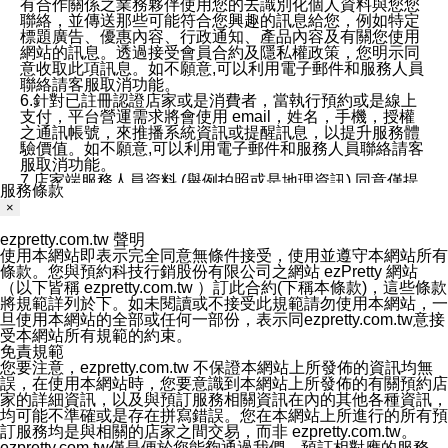
有合作關係之業務夥伴使用您的去識別化個人資料與您您
聯絡，並傳送那些可能符合您興趣的訊息給您，例如特定
標題廣告、優惠內容、行政通知、產品內容及有關您使用
網站的訊息。透過接受會員合約及隱私權政策，您明示同
意收取此項訊息。如不願意,可以利用電子郵件和服務人員
聯絡請客服取消功能。
6.針對已註冊認證店家或是消費者，當執行預約或是線上
支付，平台營運需求將會使用 email，姓名，手機，授權
之通訊帳號，來推播系統資訊或提醒訊息，以提升服務體
驗價值。如不願意,可以利用電子郵件和服務人員聯絡請客
服取消功能。
7.店家端服務人員資料 (舉例拍照或是地理資訊) 同意僅提
服務條款
供所屬店家管理人員可以使用消費者的作品集資料和員工
×
打卡個人圖像行為。本公司及ezPretty平台不會做任何使
用。
ezpretty.com.tw 聲明
三、本公司對您個人資料的揭露
使用本網站即表示完全同意無條件接受，使用並遵守本網站所有
1.基於現有服務平台的監管環境，預約科技保證不會揭露
條款。您與預約科技行銷股份有限公司之網站 ezPretty 網站
任何店家的營運資訊，且預約科技和店家均不能洩露消費
（以下皆稱 ezpretty.com.tw ）訂此合約(下稱本條款)，這些條款
者的個人資料。然而，在某些情況下，本公司可能會因受
將規範詳列於下。如未閱讀或不接受此規範請勿使用本網站，一
政府要求或法律規定，而被迫向政府或第三方提供資料。
旦使用本網站的全部或任何一部份，表示同ezpretty.com.tw意接
第三方也可能非法地攔截或存取傳輸的私人通訊，或會員
受本網站所有規範的約束。
可能濫用或誤用從本公司網站獲得的您的資料。因此，儘
免責規範
管本公司使用企業標準的保護措施來保護您的隱私，本公
您要注意，ezpretty.com.tw 不保證本網站上所發佈的資訊均無
司並未承諾您的個人識別資料或私人通訊將永遠保密。
誤，在使用本網站時，您要意識到本網站上所發佈的有關預約店
2.根據本公司的政策，本公司不會將涉及您的個人識別資
家的詳細資訊，以及與預訂服務相關資訊在內的其他各種資訊，
料出租或出售給第三方。
均可能不準確或是存在拼寫錯誤。您在本網站上所進行的所有預
3. 本公司、所屬集團、關係企業或與其合作行銷之第三方
訂服務均是與相關的店家之間交易，而非 ezpretty.com.tw。
業務合作公司會在您同意之情形下，始得利用您的個人資
ezpretty.com.tw僅是便於您能夠通過我們，預訂相對應的服務。