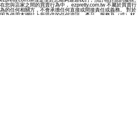
料於行銷活動資訊、商品訊息或新服務等相關行銷，且於
在您與店家之間的買賣行為中， ezpretty.com.tw 不屬於買賣行
首次行銷時，將提供您表示拒絕行銷之方式，本公司不會
為的任何相關方，不會承擔任何直接或間接責任或義務。 對於
向您索取相關費用。如您拒絕接受行銷服務或嗣後欲拒絕
因為使用本網站上所提供的任何資訊、產品、服務及（或）材
時，均可隨時通知本公司，本公司、所屬集團、關係企業
料，而產生或導致的任何損失或損害，ezpretty.com.tw 及其管
或與其合作行銷之第三方業務合作公司或第三方業務合作
理人員、員工或代表人均對此不承擔任何責任。 儘管
公司將立即停止利用您的個人資料行銷。
ezpretty.com.tw 已經盡了適當努力確保本網站上所列的服務符
四、個人資料利用之期間、地區、對象及方式如下
合合理的標準，仍不得將本網站內所列出的任何服務視為
1.期間：您同意於本公司存續期間或依法令之資料保存期
ezpretty.com.tw 推薦的服務，或是認為其代表該服務將會適用
間內，以及您的個人資料蒐集之目的消失或期限屆滿時，
於該用戶。如果該服務不適用於您，ezpretty.com.tw 將對此不
本公司得繼續保存、處理或利用您的個人資料。
承擔任何責任。
2.地區：就中華民國領域內。
網站使用者的守法義務及承諾
3.對象：本公司所屬公司(本公司)及其分公司、本公司之關
本條款構成您與 ezPretty 間之有效契約。 本條款中如有一部無
係企業、其他與本公司有業務往來或合作之機構。
效時，不影響其他條款之效力。 本條款如有未盡之處，雙方均
4.方式：以電話、簡訊、電子郵件、紙本或其他合於當時
應依誠實信用、平等互惠原則，共商解決之道。
科技之適當方式作個人資料之利用，(包括任何依法得利用
年齡和責任
之方式，但不限於使用於本網站或與外部合作之行銷)並於
你向 ezpretty.com.tw您確認您已經達到使用本網站的合法年
法令容許之範圍內，為行銷建檔、揭露、轉介或交互運用
齡。可以針對您在使用本網站時產生的任何責任，形成有約束力
予本公司及其合作對象。
的法律責任。您理解使用本網站時及他人使用您的登錄資訊使用
五、個人資料之類別
本網站時所產生的交易責任。
本聲明所指之個人資料類別如下:
網站連結
1.您提供之資料，包括您的姓名、性別、連絡方式(包括但
本網站可能包含有通往ezpretty.com.tw以外的其他方所運營網站
不限於電話、E-MAIL及地址等)、服務單位、職稱、為完
的超連結。此類超連結僅提供用於參考。此類網站不是由
成收款或付款所需之資料、IＰ位址、及其他得以直接或間
ezpretty.com.tw 控制，我們對其內容不承擔任何責任。在本網
接識別使用者身分之個人資料，及執行職務或業務之必要
站上加入通往此類網站的超連結，並非暗示我們贊同此類網站上
範圍內所需蒐集、處理及利用的個人資料。
的材料或是與其經營人之間存在任何聯繫。
2.為提升服務品質，本公司會依照所提供服務之性質，記
智慧財產權聲明
錄使用者的IP位址、以及在本公司內的瀏覽活動(例如，使
本網站上的所有資訊、內容、圖片、文字、聲音、圖像22、按
用者所使用的軟硬體、所點選的網頁)等資料，但是這些資
鈕、商標、服務標章及商品名稱均受中華民國國家法律及國際條