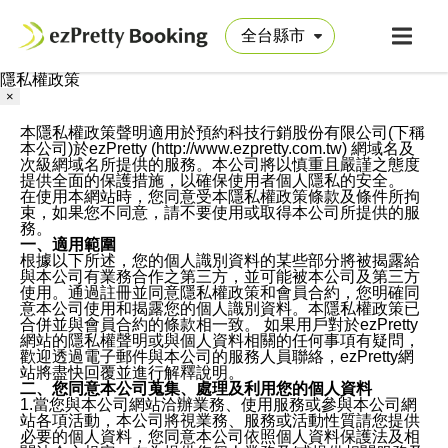
隱私權政策
×
本隱私權政策聲明適用於預約科技行銷股份有限公司(下稱
本公司)於ezPretty (http://www.ezpretty.com.tw) 網域名及
次級網域名所提供的服務。本公司將以慎重且嚴謹之態度
提供全面的保護措施，以確保使用者個人隱私的安全。
在使用本網站時，您同意受本隱私權政策條款及條件所拘
束，如果您不同意，請不要使用或取得本公司所提供的服
務。
一、適用範圍
根據以下所述，您的個人識別資料的某些部分將被揭露給
與本公司有業務合作之第三方，並可能被本公司及第三方
使用。通過註冊並同意隱私權政策和會員合約，您明確同
意本公司使用和揭露您的個人識別資料。本隱私權政策已
合併並與會員合約的條款相一致。 如果用戶對於ezPretty
網站的隱私權聲明或與個人資料相關的任何事項有疑問，
歡迎透過電子郵件與本公司的服務人員聯絡，ezPretty網
站將盡快回覆並進行解釋說明。
二、您同意本公司蒐集、處理及利用您的個人資料
1.當您與本公司網站洽辦業務、使用服務或參與本公司網
站各項活動，本公司將視業務、服務或活動性質請您提供
必要的個人資料，您同意本公司依照個人資料保護法及相