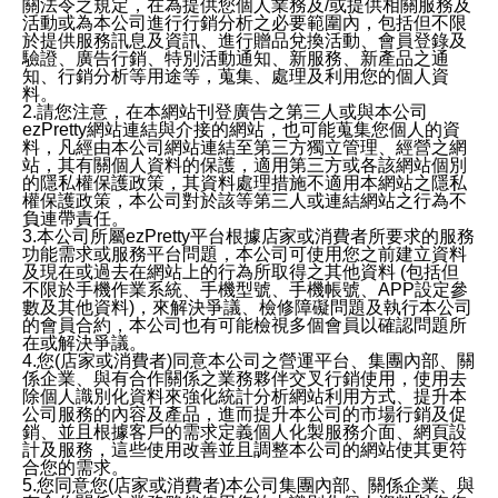
關法令之規定，在為提供您個人業務及/或提供相關服務及
活動或為本公司進行行銷分析之必要範圍內，包括但不限
於提供服務訊息及資訊、進行贈品兌換活動、會員登錄及
驗證、廣告行銷、特別活動通知、新服務、新產品之通
知、行銷分析等用途等，蒐集、處理及利用您的個人資
料。
2.請您注意，在本網站刊登廣告之第三人或與本公司
ezPretty網站連結與介接的網站，也可能蒐集您個人的資
料，凡經由本公司網站連結至第三方獨立管理、經營之網
站，其有關個人資料的保護，適用第三方或各該網站個別
的隱私權保護政策，其資料處理措施不適用本網站之隱私
權保護政策，本公司對於該等第三人或連結網站之行為不
負連帶責任。
3.本公司所屬ezPretty平台根據店家或消費者所要求的服務
功能需求或服務平台問題，本公司可使用您之前建立資料
及現在或過去在網站上的行為所取得之其他資料 (包括但
不限於手機作業系統、手機型號、手機帳號、APP設定參
數及其他資料)，來解決爭議、檢修障礙問題及執行本公司
的會員合約，本公司也有可能檢視多個會員以確認問題所
在或解決爭議。
4.您(店家或消費者)同意本公司之營運平台、集團內部、關
係企業、與有合作關係之業務夥伴交叉行銷使用，使用去
除個人識別化資料來強化統計分析網站利用方式、提升本
公司服務的內容及產品，進而提升本公司的市場行銷及促
銷、並且根據客戶的需求定義個人化製服務介面、網頁設
計及服務，這些使用改善並且調整本公司的網站使其更符
合您的需求。
5.您同意您(店家或消費者)本公司集團內部、關係企業、與