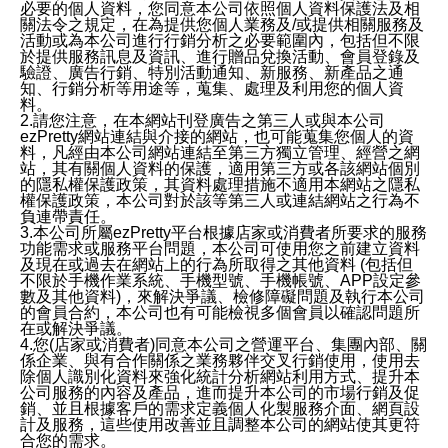
必要的個人資料，您同意本公司依照個人資料保護法及相
關法令之規定，在為提供您個人業務及/或提供相關服務及
活動或為本公司進行行銷分析之必要範圍內，包括但不限
於提供服務訊息及資訊、進行贈品兌換活動、會員登錄及
驗證、廣告行銷、特別活動通知、新服務、新產品之通
知、行銷分析等用途等，蒐集、處理及利用您的個人資
料。
2.請您注意，在本網站刊登廣告之第三人或與本公司
ezPretty網站連結與介接的網站，也可能蒐集您個人的資
料，凡經由本公司網站連結至第三方獨立管理、經營之網
站，其有關個人資料的保護，適用第三方或各該網站個別
的隱私權保護政策，其資料處理措施不適用本網站之隱私
權保護政策，本公司對於該等第三人或連結網站之行為不
負連帶責任。
3.本公司所屬ezPretty平台根據店家或消費者所要求的服務
功能需求或服務平台問題，本公司可使用您之前建立資料
及現在或過去在網站上的行為所取得之其他資料 (包括但
不限於手機作業系統、手機型號、手機帳號、APP設定參
數及其他資料)，來解決爭議、檢修障礙問題及執行本公司
的會員合約，本公司也有可能檢視多個會員以確認問題所
在或解決爭議。
4.您(店家或消費者)同意本公司之營運平台、集團內部、關
係企業、與有合作關係之業務夥伴交叉行銷使用，使用去
除個人識別化資料來強化統計分析網站利用方式、提升本
公司服務的內容及產品，進而提升本公司的市場行銷及促
銷、並且根據客戶的需求定義個人化製服務介面、網頁設
計及服務，這些使用改善並且調整本公司的網站使其更符
合您的需求。