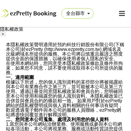
隱私權政策
×
本隱私權政策聲明適用於預約科技行銷股份有限公司(下稱
本公司)於ezPretty (http://www.ezpretty.com.tw) 網域名及
次級網域名所提供的服務。本公司將以慎重且嚴謹之態度
提供全面的保護措施，以確保使用者個人隱私的安全。
在使用本網站時，您同意受本隱私權政策條款及條件所拘
束，如果您不同意，請不要使用或取得本公司所提供的服
務。
一、適用範圍
根據以下所述，您的個人識別資料的某些部分將被揭露給
與本公司有業務合作之第三方，並可能被本公司及第三方
使用。通過註冊並同意隱私權政策和會員合約，您明確同
意本公司使用和揭露您的個人識別資料。本隱私權政策已
合併並與會員合約的條款相一致。 如果用戶對於ezPretty
網站的隱私權聲明或與個人資料相關的任何事項有疑問，
歡迎透過電子郵件與本公司的服務人員聯絡，ezPretty網
站將盡快回覆並進行解釋說明。
二、您同意本公司蒐集、處理及利用您的個人資料
1.當您與本公司網站洽辦業務、使用服務或參與本公司網
站各項活動，本公司將視業務、服務或活動性質請您提供