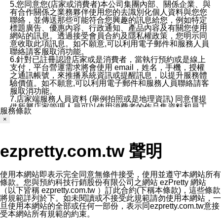
5.您同意您(店家或消費者)本公司集團內部、關係企業、與
有合作關係之業務夥伴使用您的去識別化個人資料與您您
聯絡，並傳送那些可能符合您興趣的訊息給您，例如特定
標題廣告、優惠內容、行政通知、產品內容及有關您使用
網站的訊息。透過接受會員合約及隱私權政策，您明示同
意收取此項訊息。如不願意,可以利用電子郵件和服務人員
聯絡請客服取消功能。
6.針對已註冊認證店家或是消費者，當執行預約或是線上
支付，平台營運需求將會使用 email，姓名，手機，授權
之通訊帳號，來推播系統資訊或提醒訊息，以提升服務體
驗價值。如不願意,可以利用電子郵件和服務人員聯絡請客
服取消功能。
7.店家端服務人員資料 (舉例拍照或是地理資訊) 同意僅提
供所屬店家管理人員可以使用消費者的作品集資料和員工
服務條款
打卡個人圖像行為。本公司及ezPretty平台不會做任何使
×
用。
三、本公司對您個人資料的揭露
1.基於現有服務平台的監管環境，預約科技保證不會揭露
ezpretty.com.tw 聲明
任何店家的營運資訊，且預約科技和店家均不能洩露消費
者的個人資料。然而，在某些情況下，本公司可能會因受
政府要求或法律規定，而被迫向政府或第三方提供資料。
第三方也可能非法地攔截或存取傳輸的私人通訊，或會員
使用本網站即表示完全同意無條件接受，使用並遵守本網站所有
可能濫用或誤用從本公司網站獲得的您的資料。因此，儘
條款。您與預約科技行銷股份有限公司之網站 ezPretty 網站
管本公司使用企業標準的保護措施來保護您的隱私，本公
（以下皆稱 ezpretty.com.tw ）訂此合約(下稱本條款)，這些條款
司並未承諾您的個人識別資料或私人通訊將永遠保密。
將規範詳列於下。如未閱讀或不接受此規範請勿使用本網站，一
2.根據本公司的政策，本公司不會將涉及您的個人識別資
旦使用本網站的全部或任何一部份，表示同ezpretty.com.tw意接
料出租或出售給第三方。
受本網站所有規範的約束。
3. 本公司、所屬集團、關係企業或與其合作行銷之第三方