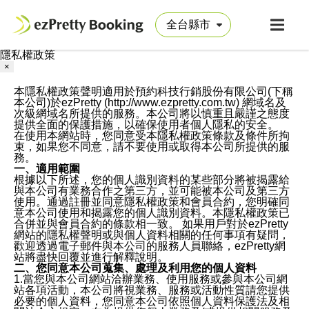
隱私權政策
×
本隱私權政策聲明適用於預約科技行銷股份有限公司(下稱
本公司)於ezPretty (http://www.ezpretty.com.tw) 網域名及
次級網域名所提供的服務。本公司將以慎重且嚴謹之態度
提供全面的保護措施，以確保使用者個人隱私的安全。
在使用本網站時，您同意受本隱私權政策條款及條件所拘
束，如果您不同意，請不要使用或取得本公司所提供的服
務。
一、適用範圍
根據以下所述，您的個人識別資料的某些部分將被揭露給
與本公司有業務合作之第三方，並可能被本公司及第三方
使用。通過註冊並同意隱私權政策和會員合約，您明確同
意本公司使用和揭露您的個人識別資料。本隱私權政策已
合併並與會員合約的條款相一致。 如果用戶對於ezPretty
網站的隱私權聲明或與個人資料相關的任何事項有疑問，
歡迎透過電子郵件與本公司的服務人員聯絡，ezPretty網
站將盡快回覆並進行解釋說明。
二、您同意本公司蒐集、處理及利用您的個人資料
1.當您與本公司網站洽辦業務、使用服務或參與本公司網
站各項活動，本公司將視業務、服務或活動性質請您提供
必要的個人資料，您同意本公司依照個人資料保護法及相