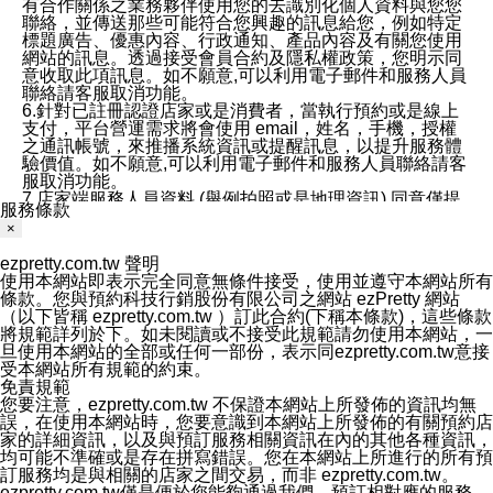
有合作關係之業務夥伴使用您的去識別化個人資料與您您
聯絡，並傳送那些可能符合您興趣的訊息給您，例如特定
標題廣告、優惠內容、行政通知、產品內容及有關您使用
網站的訊息。透過接受會員合約及隱私權政策，您明示同
意收取此項訊息。如不願意,可以利用電子郵件和服務人員
聯絡請客服取消功能。
6.針對已註冊認證店家或是消費者，當執行預約或是線上
支付，平台營運需求將會使用 email，姓名，手機，授權
之通訊帳號，來推播系統資訊或提醒訊息，以提升服務體
驗價值。如不願意,可以利用電子郵件和服務人員聯絡請客
服取消功能。
7.店家端服務人員資料 (舉例拍照或是地理資訊) 同意僅提
服務條款
供所屬店家管理人員可以使用消費者的作品集資料和員工
×
打卡個人圖像行為。本公司及ezPretty平台不會做任何使
用。
ezpretty.com.tw 聲明
三、本公司對您個人資料的揭露
使用本網站即表示完全同意無條件接受，使用並遵守本網站所有
1.基於現有服務平台的監管環境，預約科技保證不會揭露
條款。您與預約科技行銷股份有限公司之網站 ezPretty 網站
任何店家的營運資訊，且預約科技和店家均不能洩露消費
（以下皆稱 ezpretty.com.tw ）訂此合約(下稱本條款)，這些條款
者的個人資料。然而，在某些情況下，本公司可能會因受
將規範詳列於下。如未閱讀或不接受此規範請勿使用本網站，一
政府要求或法律規定，而被迫向政府或第三方提供資料。
旦使用本網站的全部或任何一部份，表示同ezpretty.com.tw意接
第三方也可能非法地攔截或存取傳輸的私人通訊，或會員
受本網站所有規範的約束。
可能濫用或誤用從本公司網站獲得的您的資料。因此，儘
免責規範
管本公司使用企業標準的保護措施來保護您的隱私，本公
您要注意，ezpretty.com.tw 不保證本網站上所發佈的資訊均無
司並未承諾您的個人識別資料或私人通訊將永遠保密。
誤，在使用本網站時，您要意識到本網站上所發佈的有關預約店
2.根據本公司的政策，本公司不會將涉及您的個人識別資
家的詳細資訊，以及與預訂服務相關資訊在內的其他各種資訊，
料出租或出售給第三方。
均可能不準確或是存在拼寫錯誤。您在本網站上所進行的所有預
3. 本公司、所屬集團、關係企業或與其合作行銷之第三方
訂服務均是與相關的店家之間交易，而非 ezpretty.com.tw。
業務合作公司會在您同意之情形下，始得利用您的個人資
ezpretty.com.tw僅是便於您能夠通過我們，預訂相對應的服務。