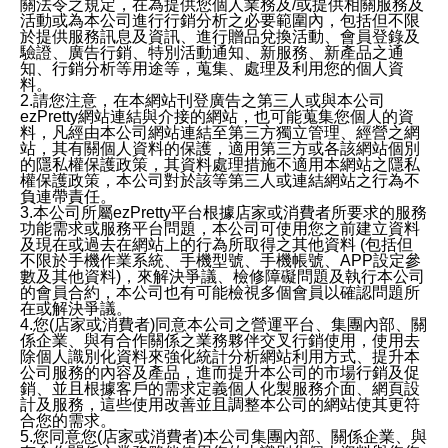
關法令之規定，在為提供您個人業務及/或提供相關服務及
活動或為本公司進行行銷分析之必要範圍內，包括但不限
於提供服務訊息及資訊、進行贈品兌換活動、會員登錄及
驗證、廣告行銷、特別活動通知、新服務、新產品之通
知、行銷分析等用途等，蒐集、處理及利用您的個人資
料。
2.請您注意，在本網站刊登廣告之第三人或與本公司
ezPretty網站連結與介接的網站，也可能蒐集您個人的資
料，凡經由本公司網站連結至第三方獨立管理、經營之網
站，其有關個人資料的保護，適用第三方或各該網站個別
的隱私權保護政策，其資料處理措施不適用本網站之隱私
權保護政策，本公司對於該等第三人或連結網站之行為不
負連帶責任。
3.本公司所屬ezPretty平台根據店家或消費者所要求的服務
功能需求或服務平台問題，本公司可使用您之前建立資料
及現在或過去在網站上的行為所取得之其他資料 (包括但
不限於手機作業系統、手機型號、手機帳號、APP設定參
數及其他資料)，來解決爭議、檢修障礙問題及執行本公司
的會員合約，本公司也有可能檢視多個會員以確認問題所
在或解決爭議。
4.您(店家或消費者)同意本公司之營運平台、集團內部、關
係企業、與有合作關係之業務夥伴交叉行銷使用，使用去
除個人識別化資料來強化統計分析網站利用方式、提升本
公司服務的內容及產品，進而提升本公司的市場行銷及促
銷、並且根據客戶的需求定義個人化製服務介面、網頁設
計及服務，這些使用改善並且調整本公司的網站使其更符
合您的需求。
5.您同意您(店家或消費者)本公司集團內部、關係企業、與