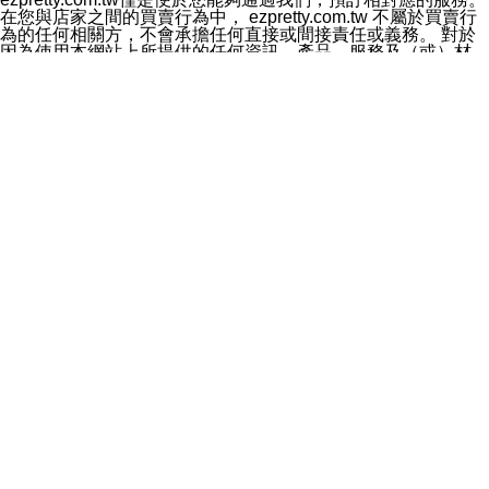
料於行銷活動資訊、商品訊息或新服務等相關行銷，且於
在您與店家之間的買賣行為中， ezpretty.com.tw 不屬於買賣行
首次行銷時，將提供您表示拒絕行銷之方式，本公司不會
為的任何相關方，不會承擔任何直接或間接責任或義務。 對於
向您索取相關費用。如您拒絕接受行銷服務或嗣後欲拒絕
因為使用本網站上所提供的任何資訊、產品、服務及（或）材
時，均可隨時通知本公司，本公司、所屬集團、關係企業
料，而產生或導致的任何損失或損害，ezpretty.com.tw 及其管
或與其合作行銷之第三方業務合作公司或第三方業務合作
理人員、員工或代表人均對此不承擔任何責任。 儘管
公司將立即停止利用您的個人資料行銷。
ezpretty.com.tw 已經盡了適當努力確保本網站上所列的服務符
四、個人資料利用之期間、地區、對象及方式如下
合合理的標準，仍不得將本網站內所列出的任何服務視為
1.期間：您同意於本公司存續期間或依法令之資料保存期
ezpretty.com.tw 推薦的服務，或是認為其代表該服務將會適用
間內，以及您的個人資料蒐集之目的消失或期限屆滿時，
於該用戶。如果該服務不適用於您，ezpretty.com.tw 將對此不
本公司得繼續保存、處理或利用您的個人資料。
承擔任何責任。
2.地區：就中華民國領域內。
網站使用者的守法義務及承諾
3.對象：本公司所屬公司(本公司)及其分公司、本公司之關
本條款構成您與 ezPretty 間之有效契約。 本條款中如有一部無
係企業、其他與本公司有業務往來或合作之機構。
效時，不影響其他條款之效力。 本條款如有未盡之處，雙方均
4.方式：以電話、簡訊、電子郵件、紙本或其他合於當時
應依誠實信用、平等互惠原則，共商解決之道。
科技之適當方式作個人資料之利用，(包括任何依法得利用
年齡和責任
之方式，但不限於使用於本網站或與外部合作之行銷)並於
你向 ezpretty.com.tw您確認您已經達到使用本網站的合法年
法令容許之範圍內，為行銷建檔、揭露、轉介或交互運用
齡。可以針對您在使用本網站時產生的任何責任，形成有約束力
予本公司及其合作對象。
的法律責任。您理解使用本網站時及他人使用您的登錄資訊使用
五、個人資料之類別
本網站時所產生的交易責任。
本聲明所指之個人資料類別如下:
網站連結
1.您提供之資料，包括您的姓名、性別、連絡方式(包括但
本網站可能包含有通往ezpretty.com.tw以外的其他方所運營網站
不限於電話、E-MAIL及地址等)、服務單位、職稱、為完
的超連結。此類超連結僅提供用於參考。此類網站不是由
成收款或付款所需之資料、IＰ位址、及其他得以直接或間
ezpretty.com.tw 控制，我們對其內容不承擔任何責任。在本網
接識別使用者身分之個人資料，及執行職務或業務之必要
站上加入通往此類網站的超連結，並非暗示我們贊同此類網站上
範圍內所需蒐集、處理及利用的個人資料。
的材料或是與其經營人之間存在任何聯繫。
2.為提升服務品質，本公司會依照所提供服務之性質，記
智慧財產權聲明
錄使用者的IP位址、以及在本公司內的瀏覽活動(例如，使
本網站上的所有資訊、內容、圖片、文字、聲音、圖像22、按
用者所使用的軟硬體、所點選的網頁)等資料，但是這些資
鈕、商標、服務標章及商品名稱均受中華民國國家法律及國際條