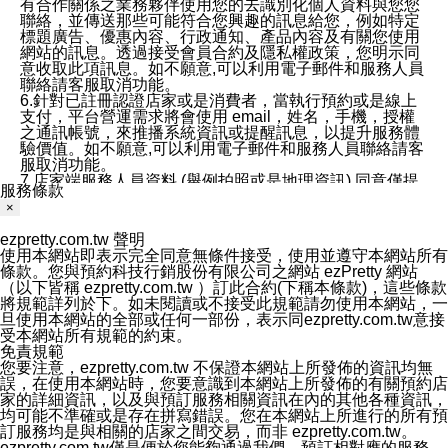
有合作關係之業務夥伴使用您的去識別化個人資料與您您
聯絡，並傳送那些可能符合您興趣的訊息給您，例如特定
標題廣告、優惠內容、行政通知、產品內容及有關您使用
網站的訊息。透過接受會員合約及隱私權政策，您明示同
意收取此項訊息。如不願意,可以利用電子郵件和服務人員
聯絡請客服取消功能。
6.針對已註冊認證店家或是消費者，當執行預約或是線上
支付，平台營運需求將會使用 email，姓名，手機，授權
之通訊帳號，來推播系統資訊或提醒訊息，以提升服務體
驗價值。如不願意,可以利用電子郵件和服務人員聯絡請客
服取消功能。
7.店家端服務人員資料 (舉例拍照或是地理資訊) 同意僅提
服務條款
供所屬店家管理人員可以使用消費者的作品集資料和員工
×
打卡個人圖像行為。本公司及ezPretty平台不會做任何使
用。
ezpretty.com.tw 聲明
三、本公司對您個人資料的揭露
使用本網站即表示完全同意無條件接受，使用並遵守本網站所有
1.基於現有服務平台的監管環境，預約科技保證不會揭露
條款。您與預約科技行銷股份有限公司之網站 ezPretty 網站
任何店家的營運資訊，且預約科技和店家均不能洩露消費
（以下皆稱 ezpretty.com.tw ）訂此合約(下稱本條款)，這些條款
者的個人資料。然而，在某些情況下，本公司可能會因受
將規範詳列於下。如未閱讀或不接受此規範請勿使用本網站，一
政府要求或法律規定，而被迫向政府或第三方提供資料。
旦使用本網站的全部或任何一部份，表示同ezpretty.com.tw意接
第三方也可能非法地攔截或存取傳輸的私人通訊，或會員
受本網站所有規範的約束。
可能濫用或誤用從本公司網站獲得的您的資料。因此，儘
免責規範
管本公司使用企業標準的保護措施來保護您的隱私，本公
您要注意，ezpretty.com.tw 不保證本網站上所發佈的資訊均無
司並未承諾您的個人識別資料或私人通訊將永遠保密。
誤，在使用本網站時，您要意識到本網站上所發佈的有關預約店
2.根據本公司的政策，本公司不會將涉及您的個人識別資
家的詳細資訊，以及與預訂服務相關資訊在內的其他各種資訊，
料出租或出售給第三方。
均可能不準確或是存在拼寫錯誤。您在本網站上所進行的所有預
3. 本公司、所屬集團、關係企業或與其合作行銷之第三方
訂服務均是與相關的店家之間交易，而非 ezpretty.com.tw。
業務合作公司會在您同意之情形下，始得利用您的個人資
ezpretty.com.tw僅是便於您能夠通過我們，預訂相對應的服務。