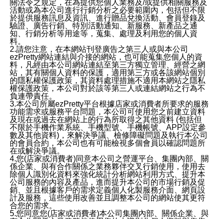
關法令之規定，在為提供您個人業務及/或提供相關服務及
活動或為本公司進行行銷分析之必要範圍內，包括但不限
於提供服務訊息及資訊、進行贈品兌換活動、會員登錄及
驗證、廣告行銷、特別活動通知、新服務、新產品之通
知、行銷分析等用途等，蒐集、處理及利用您的個人資
料。
2.請您注意，在本網站刊登廣告之第三人或與本公司
ezPretty網站連結與介接的網站，也可能蒐集您個人的資
料，凡經由本公司網站連結至第三方獨立管理、經營之網
站，其有關個人資料的保護，適用第三方或各該網站個別
的隱私權保護政策，其資料處理措施不適用本網站之隱私
權保護政策，本公司對於該等第三人或連結網站之行為不
負連帶責任。
3.本公司所屬ezPretty平台根據店家或消費者所要求的服務
功能需求或服務平台問題，本公司可使用您之前建立資料
及現在或過去在網站上的行為所取得之其他資料 (包括但
不限於手機作業系統、手機型號、手機帳號、APP設定參
數及其他資料)，來解決爭議、檢修障礙問題及執行本公司
的會員合約，本公司也有可能檢視多個會員以確認問題所
在或解決爭議。
4.您(店家或消費者)同意本公司之營運平台、集團內部、關
係企業、與有合作關係之業務夥伴交叉行銷使用，使用去
除個人識別化資料來強化統計分析網站利用方式、提升本
公司服務的內容及產品，進而提升本公司的市場行銷及促
銷、並且根據客戶的需求定義個人化製服務介面、網頁設
計及服務，這些使用改善並且調整本公司的網站使其更符
合您的需求。
5.您同意您(店家或消費者)本公司集團內部、關係企業、與