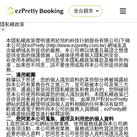
隱私權政策
×
本隱私權政策聲明適用於預約科技行銷股份有限公司(下稱
本公司)於ezPretty (http://www.ezpretty.com.tw) 網域名及
次級網域名所提供的服務。本公司將以慎重且嚴謹之態度
提供全面的保護措施，以確保使用者個人隱私的安全。
在使用本網站時，您同意受本隱私權政策條款及條件所拘
束，如果您不同意，請不要使用或取得本公司所提供的服
務。
一、適用範圍
根據以下所述，您的個人識別資料的某些部分將被揭露給
與本公司有業務合作之第三方，並可能被本公司及第三方
使用。通過註冊並同意隱私權政策和會員合約，您明確同
意本公司使用和揭露您的個人識別資料。本隱私權政策已
合併並與會員合約的條款相一致。 如果用戶對於ezPretty
網站的隱私權聲明或與個人資料相關的任何事項有疑問，
歡迎透過電子郵件與本公司的服務人員聯絡，ezPretty網
站將盡快回覆並進行解釋說明。
二、您同意本公司蒐集、處理及利用您的個人資料
1.當您與本公司網站洽辦業務、使用服務或參與本公司網
站各項活動，本公司將視業務、服務或活動性質請您提供
必要的個人資料，您同意本公司依照個人資料保護法及相