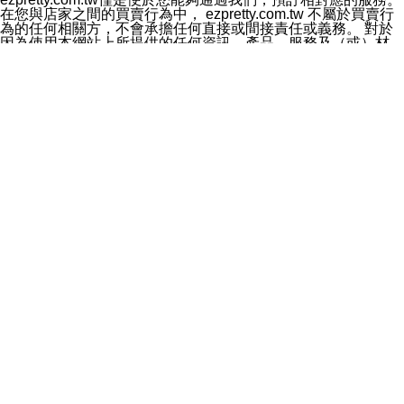
料於行銷活動資訊、商品訊息或新服務等相關行銷，且於
在您與店家之間的買賣行為中， ezpretty.com.tw 不屬於買賣行
首次行銷時，將提供您表示拒絕行銷之方式，本公司不會
為的任何相關方，不會承擔任何直接或間接責任或義務。 對於
向您索取相關費用。如您拒絕接受行銷服務或嗣後欲拒絕
因為使用本網站上所提供的任何資訊、產品、服務及（或）材
時，均可隨時通知本公司，本公司、所屬集團、關係企業
料，而產生或導致的任何損失或損害，ezpretty.com.tw 及其管
或與其合作行銷之第三方業務合作公司或第三方業務合作
理人員、員工或代表人均對此不承擔任何責任。 儘管
公司將立即停止利用您的個人資料行銷。
ezpretty.com.tw 已經盡了適當努力確保本網站上所列的服務符
四、個人資料利用之期間、地區、對象及方式如下
合合理的標準，仍不得將本網站內所列出的任何服務視為
1.期間：您同意於本公司存續期間或依法令之資料保存期
ezpretty.com.tw 推薦的服務，或是認為其代表該服務將會適用
間內，以及您的個人資料蒐集之目的消失或期限屆滿時，
於該用戶。如果該服務不適用於您，ezpretty.com.tw 將對此不
本公司得繼續保存、處理或利用您的個人資料。
承擔任何責任。
2.地區：就中華民國領域內。
網站使用者的守法義務及承諾
3.對象：本公司所屬公司(本公司)及其分公司、本公司之關
本條款構成您與 ezPretty 間之有效契約。 本條款中如有一部無
係企業、其他與本公司有業務往來或合作之機構。
效時，不影響其他條款之效力。 本條款如有未盡之處，雙方均
4.方式：以電話、簡訊、電子郵件、紙本或其他合於當時
應依誠實信用、平等互惠原則，共商解決之道。
科技之適當方式作個人資料之利用，(包括任何依法得利用
年齡和責任
之方式，但不限於使用於本網站或與外部合作之行銷)並於
你向 ezpretty.com.tw您確認您已經達到使用本網站的合法年
法令容許之範圍內，為行銷建檔、揭露、轉介或交互運用
齡。可以針對您在使用本網站時產生的任何責任，形成有約束力
予本公司及其合作對象。
的法律責任。您理解使用本網站時及他人使用您的登錄資訊使用
五、個人資料之類別
本網站時所產生的交易責任。
本聲明所指之個人資料類別如下:
網站連結
1.您提供之資料，包括您的姓名、性別、連絡方式(包括但
本網站可能包含有通往ezpretty.com.tw以外的其他方所運營網站
不限於電話、E-MAIL及地址等)、服務單位、職稱、為完
的超連結。此類超連結僅提供用於參考。此類網站不是由
成收款或付款所需之資料、IＰ位址、及其他得以直接或間
ezpretty.com.tw 控制，我們對其內容不承擔任何責任。在本網
接識別使用者身分之個人資料，及執行職務或業務之必要
站上加入通往此類網站的超連結，並非暗示我們贊同此類網站上
範圍內所需蒐集、處理及利用的個人資料。
的材料或是與其經營人之間存在任何聯繫。
2.為提升服務品質，本公司會依照所提供服務之性質，記
智慧財產權聲明
錄使用者的IP位址、以及在本公司內的瀏覽活動(例如，使
本網站上的所有資訊、內容、圖片、文字、聲音、圖像22、按
用者所使用的軟硬體、所點選的網頁)等資料，但是這些資
鈕、商標、服務標章及商品名稱均受中華民國國家法律及國際條