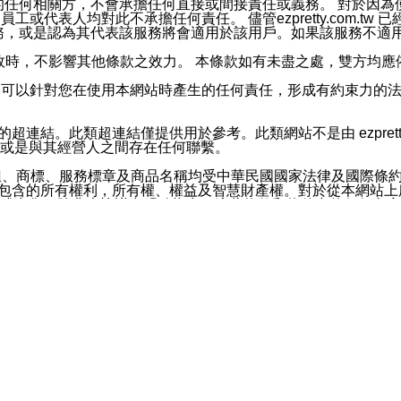
屬於買賣行為的任何相關方，不會承擔任何直接或間接責任或義務。 
人員、員工或代表人均對此不承擔任何責任。 儘管ezpretty.co
薦的服務，或是認為其代表該服務將會適用於該用戶。如果該服務不適用於您，
有一部無效時，不影響其他條款之效力。 本條款如有未盡之處，雙方
的合法年齡。可以針對您在使用本網站時產生的任何責任，形成有約束
官方帳號或認證官方帳號的通知型訊息。
網站的超連結。此類超連結僅提供用於參考。此類網站不是由 ezpret
或是與其經營人之間存在任何聯繫。
鈕、商標、服務標章及商品名稱均受中華民國國家法律及國際條
這些素材中所包含的所有權利，所有權、權益及智慧財產權。對於從本
或出售。除非本協議中明確指出，這些條款和條件中的任何內容
或任何協力廠商的業主權益中規定的任何權利的推斷結果。 如有任何人
其分公司、所屬機構、管理人員、代理人及其他合作夥伴和員工遭受的
構、管理人員、代理人及其他合作夥伴和員工不受損失。
依賴本網站上所提供的資訊、產品、服務或素材或通過使用本網
etty.com.tw提供電信及網路服務的提供商不會因您使用或不能使
etty.com.tw 不聲明、保證或承諾本網站或支持該網站的
影響本網站任何部分正常運行，且超出ezpretty.com.t
com.tw 不承擔任何責任。 在適用法律許可的最大範圍內，所
諾，其中包括但不僅限於其精確性、完整性或適銷性、品質或適用於特
些條款或是這些條款相關的權利。這些條款中使用的標題僅為了
款之內容及本網站上內容而不另行通知，同時，不對您、其他任何用戶