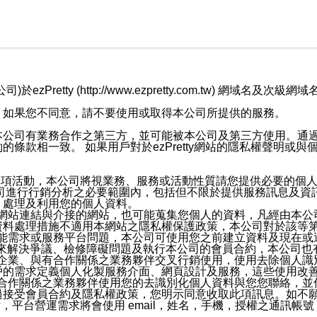
retty (http://www.ezpretty.com.tw) 網
，如果您不同意，請不要使用或取得本公司所提供的服務。
本公司有業務合作之第三方，並可能被本公司及第三方使用。通
條款相一致。 如果用戶對於ezPretty網站的隱私權聲明或
各項活動，本公司將視業務、服務或活動性質請您提供必要的個
公司進行行銷分析之必要範圍內，包括但不限於提供服務訊息及資
、處理及利用您的個人資料。
etty網站連結與介接的網站，也可能蒐集您個人的資料，凡經由
資料處理措施不適用本網站之隱私權保護政策，本公司對於該等
服務功能需求或服務平台問題，本公司可使用您之前建立資料及現在
，來解決爭議、檢修障礙問題及執行本公司的會員合約，本公司
關係企業、與有合作關係之業務夥伴交叉行銷使用，使用去除個人
戶的需求定義個人化製服務介面、網頁設計及服務，這些使用改
與有合作關係之業務夥伴使用您的去識別化個人資料與您您聯絡，
接受會員合約及隱私權政策，您明示同意收取此項訊息。如不願
，平台營運需求將會使用 email，姓名，手機，授權之通訊