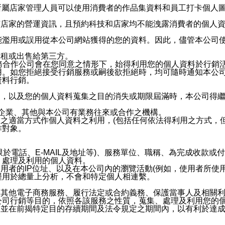
供所屬店家管理人員可以使用消費者的作品集資料和員工打卡個人圖像
何店家的營運資訊，且預約科技和店家均不能洩露消費者的個人
能濫用或誤用從本公司網站獲得的您的資料。因此，儘管本公司
出租或出售給第三方。
業務合作公司會在您同意之情形下，始得利用您的個人資料於行銷
用。如您拒絕接受行銷服務或嗣後欲拒絕時，均可隨時通知本公
資料行銷。
內，以及您的個人資料蒐集之目的消失或期限屆滿時，本公司得
係企業、其他與本公司有業務往來或合作之機構。
技之適當方式作個人資料之利用，(包括任何依法得利用之方式，
作對象。
限於電話、E-MAIL及地址等)、服務單位、職稱、為完成收款
、處理及利用的個人資料。
使用者的IP位址、以及在本公司內的瀏覽活動(例如，使用者所使
僅用於總量上分析，不會和特定個人相連繫。
及其他電子商務服務、履行法定或合約義務、保護當事人及相關
公司行銷等目的，依照各該服務之性質，蒐集、處理及利用您的
，並在前揭特定目的存續期間及法令規定之期間內，以有利於達成
。