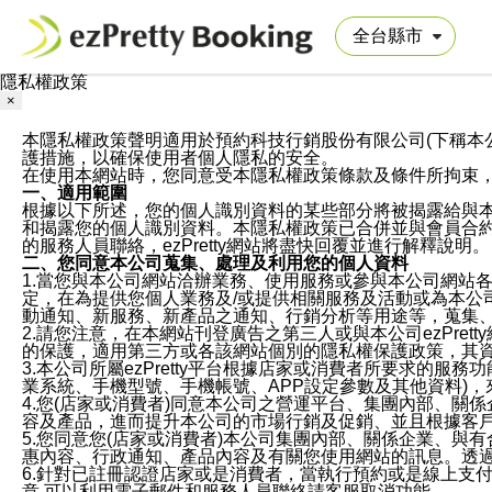
隱私權政策
×
本隱私權政策聲明適用於預約科技行銷股份有限公司(下稱本公司)於ezP
護措施，以確保使用者個人隱私的安全。
在使用本網站時，您同意受本隱私權政策條款及條件所拘束
一、適用範圍
根據以下所述，您的個人識別資料的某些部分將被揭露給與
和揭露您的個人識別資料。本隱私權政策已合併並與會員合約的
的服務人員聯絡，ezPretty網站將盡快回覆並進行解釋說明。
二、您同意本公司蒐集、處理及利用您的個人資料
1.當您與本公司網站洽辦業務、使用服務或參與本公司網站
定，在為提供您個人業務及/或提供相關服務及活動或為本
動通知、新服務、新產品之通知、行銷分析等用途等，蒐集
2.請您注意，在本網站刊登廣告之第三人或與本公司ezPr
的保護，適用第三方或各該網站個別的隱私權保護政策，其
3.本公司所屬ezPretty平台根據店家或消費者所要求的
業系統、手機型號、手機帳號、APP設定參數及其他資料)
4.您(店家或消費者)同意本公司之營運平台、集團內部、
容及產品，進而提升本公司的市場行銷及促銷、並且根據客
5.您同意您(店家或消費者)本公司集團內部、關係企業、
惠內容、行政通知、產品內容及有關您使用網站的訊息。透過
6.針對已註冊認證店家或是消費者，當執行預約或是線上支付
意,可以利用電子郵件和服務人員聯絡請客服取消功能。