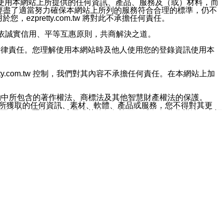
對於因為使用本網站上所提供的任何資訊、產品、服務及（或）材料，而
m.tw 已經盡了適當努力確保本網站上所列的服務符合合理的標準，仍不
ezpretty.com.tw 將對此不承擔任何責任。
均應依誠實信用、平等互惠原則，共商解決之道。
力的法律責任。您理解使用本網站時及他人使用您的登錄資訊使用本
ty.com.tw 控制，我們對其內容不承擔任何責任。在本網站上加
約中所包含的著作權法、商標法及其他智慧財產權法的保護。
網站上所獲取的任何資訊、素材、軟體、產品或服務，您不得對其更
不應被解釋為任何暗示或其他任何許可，或任何著作權法、商標
違反此規定，我們將追究其法律責任。
任何損失、責任及協力廠商的任何索賠或要求（包括律師費），將由
站而獲取到的資訊，而導致您遭受的任何風險或損失，將由您自
用本網站而造成的任何損失負責，同時，您會在此放棄有關此損失的所有及
伺服器不會發生缺陷，其中包括但不僅限於病毒或其他有害元素。對於
w 控制範圍的任何病毒感染、BUG、篡改、技術故障、錯誤、遺
有明示、暗示或法定及其他聲明、保證和條款均予以最大限度的排除，
定目的等。 ezpretty.com.tw 不能持續或在某階段
方便目的，其不應影響這些條款的範圍或意義，或是產生其他的
或任何協力廠商承擔任何責任。 在每次訪問網站時，您應檢查一下這