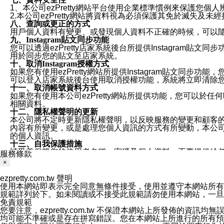
1、本公司ezPretty網站平台使用企業標準慣例來保護
2.本公司ezPretty網站將資料視為必須保護其免於滅
八、查詢或更正的方式
用戶個人資料有變更、或發現個人資料不正確的時候，可以隨時
九、Instagram貼文同步功能
您可以透過ezPretty店家系統後台所提供Instagram貼文同
用於同步您的貼文至店家系統。
十、取消Instagram授權方式
如果您有使用ezPretty網站所提供Instagram貼文同
可以登入店家系統後台使用取消授權功能，系統將立即清除您的
十一、取消帳號資料方式
如果您有使用本公司ezPretty網站所提供功能，您可以於任何
相關資料。
十二、隱私權聲明的更新
本公司將不定時更新隱私權聲明，以反映服務的變更和顧客的意見反
內容有所變更，或是處理您個人資訊的方式有所變動，本公司一
的個人資訊。
十三、自我保護措施
請妥善保管您的使用者名稱、密碼及個人資料，不要提供給
服務條款
窗，以防止他人讀取您的個人資料、信件或進入所機關管理
×
十四、傳送宣傳本站資訊或電子郵件之政策
您同意本公司網站，透過您所提供的郵件地址與您取得聯絡
ezpretty.com.tw 聲明
停止接收這些資料或電子郵件。
使用本網站即表示完全同意無條件接受，使用並遵守本網站所有條款。您與
十五、訊息通知
規範詳列於下。如未閱讀或不接受此規範請勿使用本網站，一旦使用本
本公司/本服務將以通知型訊息傳送重要訊息給您。即使未加
免責規範
本公司/本服務傳送之通知型訊息以對您有效且重要的訊息為
您要注意，ezpretty.com.tw 不保證本網站上所發佈
1.LINE 帳號設定的電話號碼與本公司/本服務所傳來的電話
均可能不準確或是存在拼寫錯誤。您在本網站上所進行的所有預訂服務均是與
2.該 LINE 帳號已在 LINE APP 設定中，同意接收通知型訊