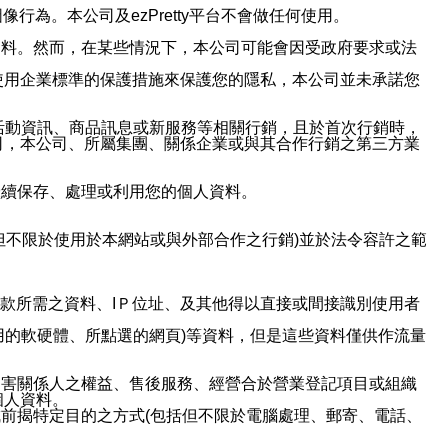
行為。本公司及ezPretty平台不會做任何使用。
資料。然而，在某些情況下，本公司可能會因受政府要求或法
使用企業標準的保護措施來保護您的隱私，本公司並未承諾您
活動資訊、商品訊息或新服務等相關行銷，且於首次行銷時，
司，本公司、所屬集團、關係企業或與其合作行銷之第三方業
繼續保存、處理或利用您的個人資料。
但不限於使用於本網站或與外部合作之行銷)並於法令容許之範
或付款所需之資料、IＰ位址、及其他得以直接或間接識別使用者
用的軟硬體、所點選的網頁)等資料，但是這些資料僅供作流量
利害關係人之權益、售後服務、經營合於營業登記項目或組織
個人資料。
前揭特定目的之方式(包括但不限於電腦處理、郵寄、電話、