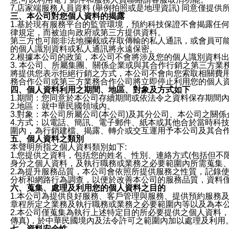
7.店家端服務人員資料 (舉例拍照或是地理資訊) 同意僅提
三、本公司對您個人資料的揭露
1.基於現有服務平台的監管環境，預約科技保證不會揭露任
律規定，而被迫向政府或第三方提供資料。
第三方也可能非法地攔截或存取傳輸的私人通訊，或會員可
的個人識別資料或私人通訊將永遠保密。
2.根據本公司的政策，本公司不會將涉及您的個人識別資料
3. 本公司、所屬集團、關係企業或與其合作行銷之第三方
將提供您表示拒絕行銷之方式，本公司不會向您索取相關費
務合作公司或第三方業務合作公司將立即停止利用您的個人
四、個人資料利用之期間、地區、對象及方式如下
1.期間：您同意於本公司存續期間或依法令之資料保存期間
2.地區：就中華民國領域內。
3.對象：本公司所屬公司(本公司)及其分公司、本公司之關
4.方式：以電話、簡訊、電子郵件、紙本或其他合於當時科
圍內，為行銷建檔、揭露、轉介或交互運用予本公司及其合
五、個人資料之類別
本聲明所指之個人資料類別如下:
1.您提供之資料，包括您的姓名、性別、連絡方式(包括但不
身分之個人資料，及執行職務或業務之必要範圍內所需蒐集
2.為提升服務品質，本公司會依照所提供服務之性質，記錄
分析和網路行為調查，以便於改善本公司的服務品質，資料
六、蒐集、處理及利用您的個人資料之目的
1.本公司為提供良好服務、客戶管理與服務、提供預約服務
章程所定之業務及執行職務或業務之必要範圍內等以及為本
2.本公司僅蒐集為執行上述特定目的所必要提供之個人資料
傳真)，於中華民國境內及法令許可之範圍內加以處理及利用
七、資料安全性