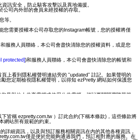
強化資訊安全，防止駭客攻擊以及異地備援。
免於公司內外部的會員未經授權的存取。
訊息等。
用此功能您需要授權本公司存取您的Instagram帳號，您的授權將僅
透過電子郵件和服務人員聯絡，本公司會盡快清除您的授權資料，或是您
。
l protected]
)和服務人員聯絡，本公司會盡快清除您的帳號和
上看到隱私權聲明連結旁的 "updated" 註記。如果聲明的
期檢視隱私權聲明，以得知 ezPretty 網站如何保護您
若您是與他人共享電腦或使用公共電腦，切記要關閉瀏覽器視
依照該資料或電子郵件所指示之方法、說明或功能連結，隨時
ezpretty.com.tw ）訂此合約(下稱本條款)，這些條款將
接受本網站所有規範的約束。
者，將可收到通知型訊息。
約店家的詳細資訊，以及與預訂服務相關資訊在內的其他各種資訊，
etty.com.tw僅是便於您能夠通過我們，預訂相對應的服務。在