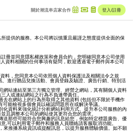
關於潮流串
店家合作
登入/註冊
域名及次級網域名所提供的服務。本公司將以慎重且嚴謹之態度提供全面的保
過註冊並同意隱私權政策和會員合約，您明確同意本公司使用
與個人資料相關的任何事項有疑問，歡迎透過電子郵件與本公司
人資料，您同意本公司依照個人資料保護法及相關法令之規
訊、進行贈品兌換活動、會員登錄及驗證、廣告行銷、特別活
本公司網站連結至第三方獨立管理、經營之網站，其有關個人資料
第三人或連結網站之行為不負連帶責任。
或過去在網站上的行為所取得之其他資料 (包括但不限於手機作
也有可能檢視多個會員以確認問題所在或解決爭議。
識別化資料來強化統計分析網站利用方式、提升本公司服務的內
善並且調整本公司的網站使其更符合您的需求。
並傳送那些可能符合您興趣的訊息給您，例如特定標題廣告、優
意,可以利用電子郵件和服務人員聯絡請客服取消功能。
帳號，來推播系統資訊或提醒訊息，以提升服務體驗價值。如不願