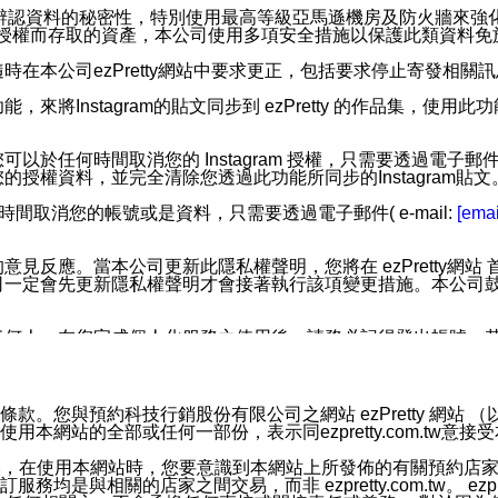
您個人辨認資料的秘密性，特別使用最高等級亞馬遜機房及防火牆來
失及未經授權而存取的資產，本公司使用多項安全措施以保護此類資料
在本公司ezPretty網站中要求更正，包括要求停止寄發相關
步功能，來將Instagram的貼文同步到 ezPretty 的作品集，使
步功能，您可以於任何時間取消您的 Instagram 授權，只需要
授權資料，並完全清除您透過此功能所同步的Instagram貼文
時間取消您的帳號或是資料，只需要透過電子郵件( e-mail:
[emai
應。當本公司更新此隱私權聲明，您將在 ezPretty網站 首頁
定會先更新隱私權聲明才會接著執行該項變更措施。本公司鼓勵您定
任何人。在您完成個人化服務之使用後，請務必記得登出帳號。
區。
並傳送或宣傳本網站各項服務之資料或電子郵件供您參考。您能
預約科技行銷股份有限公司之網站 ezPretty 網站 （以下皆稱 
網站的全部或任何一部份，表示同ezpretty.com.tw意
入本公司/本服務好友，您仍可接收到通知型訊息。
限，以廣告或其他目的的訊息皆不會被傳送。滿足以下三個條件
的資訊均無誤，在使用本網站時，您要意識到本網站上所發佈的有關預
號碼比對相符。
相關的店家之間交易，而非 ezpretty.com.tw。 ezpr
息。