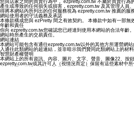
您與店家之間的買賣行為中， ezpretty.com.tw 不
3.LINE 帳號未封鎖傳送訊息之 LINE 官方帳號。
產生或導致的任何損失或損害，ezpretty.com.tw 及其管理
欲變更通知型訊息的設定，操作如下：
得將本網站內所列出的任何服務視為 ezpretty.com.tw 推
1.點選「主頁」＞「設定」
網站使用者的守法義務及承諾
2.點選「隱私設定」
本條款構成您與 ezPretty 間之有效契約。 本條款中如
3.點選「提供使用資料」
年齡和責任
4.點選「LINE通知型訊息」
你向 ezpretty.com.tw您確認您已經達到使用本網站
5.開關「接收LINE通知型訊息」
網站時所產生的交易責任。
❗️關閉「接收通知型訊息」後，將不會接收到來自任何企業
網站連結
本網站可能包含有通往ezpretty.com.tw以外的其他方所運營
入通往此類網站的超連結，並非暗示我們贊同此類網站上的材料
智慧財產權聲明
本網站上的所有資訊、內容、圖片、文字、聲音、圖像22、按
ezpretty.com.tw或其許可人（視情況而定）保留有
改、拷貝、傳播、發送、顯示、執行、複製、發佈、模仿、轉發
法或其他智慧財產權或 ezpretty.com.tw、其許可人
賠償
您同意因您使用本網站，而導致 ezpretty.com.tw、
您承擔賠償並保證 ezpretty.com.tw、其分公司、所屬機
免責聲明
您對本網站的所有使用均由您自擔風險。 因下載使用、參考或
己承擔全部責任。您同意 ezpretty.com.tw 及向ezpr
全部的索賠權利，無論是基於合約、侵權行為或其他依據。 ezpr
那些可損害或影響本網站管理、安全性、公正性和完整性，或是損害或
漏、中斷、刪除、缺陷、延遲或任何事件或事故，ezpretty.
其中包括但不僅限於有關本網站上服務、資訊及（或）聲明的保證或承
時間內對任一條款或多條條款的強制實施，不得將此視為放棄這
法律效應。 ezpretty.com.tw有權隨時變更本使用條