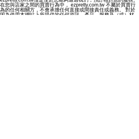
料於行銷活動資訊、商品訊息或新服務等相關行銷，且於
在您與店家之間的買賣行為中， ezpretty.com.tw 不屬於買賣行
首次行銷時，將提供您表示拒絕行銷之方式，本公司不會
為的任何相關方，不會承擔任何直接或間接責任或義務。 對於
向您索取相關費用。如您拒絕接受行銷服務或嗣後欲拒絕
因為使用本網站上所提供的任何資訊、產品、服務及（或）材
時，均可隨時通知本公司，本公司、所屬集團、關係企業
料，而產生或導致的任何損失或損害，ezpretty.com.tw 及其管
或與其合作行銷之第三方業務合作公司或第三方業務合作
理人員、員工或代表人均對此不承擔任何責任。 儘管
公司將立即停止利用您的個人資料行銷。
ezpretty.com.tw 已經盡了適當努力確保本網站上所列的服務符
四、個人資料利用之期間、地區、對象及方式如下
合合理的標準，仍不得將本網站內所列出的任何服務視為
1.期間：您同意於本公司存續期間或依法令之資料保存期
ezpretty.com.tw 推薦的服務，或是認為其代表該服務將會適用
間內，以及您的個人資料蒐集之目的消失或期限屆滿時，
於該用戶。如果該服務不適用於您，ezpretty.com.tw 將對此不
本公司得繼續保存、處理或利用您的個人資料。
承擔任何責任。
2.地區：就中華民國領域內。
網站使用者的守法義務及承諾
3.對象：本公司所屬公司(本公司)及其分公司、本公司之關
本條款構成您與 ezPretty 間之有效契約。 本條款中如有一部無
係企業、其他與本公司有業務往來或合作之機構。
效時，不影響其他條款之效力。 本條款如有未盡之處，雙方均
4.方式：以電話、簡訊、電子郵件、紙本或其他合於當時
應依誠實信用、平等互惠原則，共商解決之道。
科技之適當方式作個人資料之利用，(包括任何依法得利用
年齡和責任
之方式，但不限於使用於本網站或與外部合作之行銷)並於
你向 ezpretty.com.tw您確認您已經達到使用本網站的合法年
法令容許之範圍內，為行銷建檔、揭露、轉介或交互運用
齡。可以針對您在使用本網站時產生的任何責任，形成有約束力
予本公司及其合作對象。
的法律責任。您理解使用本網站時及他人使用您的登錄資訊使用
五、個人資料之類別
本網站時所產生的交易責任。
本聲明所指之個人資料類別如下:
網站連結
1.您提供之資料，包括您的姓名、性別、連絡方式(包括但
本網站可能包含有通往ezpretty.com.tw以外的其他方所運營網站
不限於電話、E-MAIL及地址等)、服務單位、職稱、為完
的超連結。此類超連結僅提供用於參考。此類網站不是由
成收款或付款所需之資料、IＰ位址、及其他得以直接或間
ezpretty.com.tw 控制，我們對其內容不承擔任何責任。在本網
接識別使用者身分之個人資料，及執行職務或業務之必要
站上加入通往此類網站的超連結，並非暗示我們贊同此類網站上
範圍內所需蒐集、處理及利用的個人資料。
的材料或是與其經營人之間存在任何聯繫。
2.為提升服務品質，本公司會依照所提供服務之性質，記
智慧財產權聲明
錄使用者的IP位址、以及在本公司內的瀏覽活動(例如，使
本網站上的所有資訊、內容、圖片、文字、聲音、圖像22、按
用者所使用的軟硬體、所點選的網頁)等資料，但是這些資
鈕、商標、服務標章及商品名稱均受中華民國國家法律及國際條