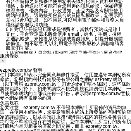
有合作關係之業務夥伴使用您的去識別化個人資料與您您
聯絡，並傳送那些可能符合您興趣的訊息給您，例如特定
標題廣告、優惠內容、行政通知、產品內容及有關您使用
網站的訊息。透過接受會員合約及隱私權政策，您明示同
意收取此項訊息。如不願意,可以利用電子郵件和服務人員
聯絡請客服取消功能。
6.針對已註冊認證店家或是消費者，當執行預約或是線上
支付，平台營運需求將會使用 email，姓名，手機，授權
之通訊帳號，來推播系統資訊或提醒訊息，以提升服務體
驗價值。如不願意,可以利用電子郵件和服務人員聯絡請客
服取消功能。
7.店家端服務人員資料 (舉例拍照或是地理資訊) 同意僅提
服務條款
供所屬店家管理人員可以使用消費者的作品集資料和員工
×
打卡個人圖像行為。本公司及ezPretty平台不會做任何使
用。
ezpretty.com.tw 聲明
三、本公司對您個人資料的揭露
使用本網站即表示完全同意無條件接受，使用並遵守本網站所有
1.基於現有服務平台的監管環境，預約科技保證不會揭露
條款。您與預約科技行銷股份有限公司之網站 ezPretty 網站
任何店家的營運資訊，且預約科技和店家均不能洩露消費
（以下皆稱 ezpretty.com.tw ）訂此合約(下稱本條款)，這些條款
者的個人資料。然而，在某些情況下，本公司可能會因受
將規範詳列於下。如未閱讀或不接受此規範請勿使用本網站，一
政府要求或法律規定，而被迫向政府或第三方提供資料。
旦使用本網站的全部或任何一部份，表示同ezpretty.com.tw意接
第三方也可能非法地攔截或存取傳輸的私人通訊，或會員
受本網站所有規範的約束。
可能濫用或誤用從本公司網站獲得的您的資料。因此，儘
免責規範
管本公司使用企業標準的保護措施來保護您的隱私，本公
您要注意，ezpretty.com.tw 不保證本網站上所發佈的資訊均無
司並未承諾您的個人識別資料或私人通訊將永遠保密。
誤，在使用本網站時，您要意識到本網站上所發佈的有關預約店
2.根據本公司的政策，本公司不會將涉及您的個人識別資
家的詳細資訊，以及與預訂服務相關資訊在內的其他各種資訊，
料出租或出售給第三方。
均可能不準確或是存在拼寫錯誤。您在本網站上所進行的所有預
3. 本公司、所屬集團、關係企業或與其合作行銷之第三方
訂服務均是與相關的店家之間交易，而非 ezpretty.com.tw。
業務合作公司會在您同意之情形下，始得利用您的個人資
ezpretty.com.tw僅是便於您能夠通過我們，預訂相對應的服務。