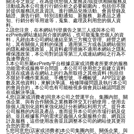
關法令之規定，在為提供您個人業務及/或提供相關服務及
活動或為本公司進行行銷分析之必要範圍內，包括但不限
於提供服務訊息及資訊、進行贈品兌換活動、會員登錄及
驗證、廣告行銷、特別活動通知、新服務、新產品之通
知、行銷分析等用途等，蒐集、處理及利用您的個人資
料。
2.請您注意，在本網站刊登廣告之第三人或與本公司
ezPretty網站連結與介接的網站，也可能蒐集您個人的資
料，凡經由本公司網站連結至第三方獨立管理、經營之網
站，其有關個人資料的保護，適用第三方或各該網站個別
的隱私權保護政策，其資料處理措施不適用本網站之隱私
權保護政策，本公司對於該等第三人或連結網站之行為不
負連帶責任。
3.本公司所屬ezPretty平台根據店家或消費者所要求的服務
功能需求或服務平台問題，本公司可使用您之前建立資料
及現在或過去在網站上的行為所取得之其他資料 (包括但
不限於手機作業系統、手機型號、手機帳號、APP設定參
數及其他資料)，來解決爭議、檢修障礙問題及執行本公司
的會員合約，本公司也有可能檢視多個會員以確認問題所
在或解決爭議。
4.您(店家或消費者)同意本公司之營運平台、集團內部、關
係企業、與有合作關係之業務夥伴交叉行銷使用，使用去
除個人識別化資料來強化統計分析網站利用方式、提升本
公司服務的內容及產品，進而提升本公司的市場行銷及促
銷、並且根據客戶的需求定義個人化製服務介面、網頁設
計及服務，這些使用改善並且調整本公司的網站使其更符
合您的需求。
5.您同意您(店家或消費者)本公司集團內部、關係企業、與