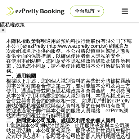
隱私權政策
×
本隱私權政策聲明適用於預約科技行銷股份有限公司(下稱
本公司)於ezPretty (http://www.ezpretty.com.tw) 網域名及
次級網域名所提供的服務。本公司將以慎重且嚴謹之態度
提供全面的保護措施，以確保使用者個人隱私的安全。
在使用本網站時，您同意受本隱私權政策條款及條件所拘
束，如果您不同意，請不要使用或取得本公司所提供的服
務。
一、適用範圍
根據以下所述，您的個人識別資料的某些部分將被揭露給
與本公司有業務合作之第三方，並可能被本公司及第三方
使用。通過註冊並同意隱私權政策和會員合約，您明確同
意本公司使用和揭露您的個人識別資料。本隱私權政策已
合併並與會員合約的條款相一致。 如果用戶對於ezPretty
網站的隱私權聲明或與個人資料相關的任何事項有疑問，
歡迎透過電子郵件與本公司的服務人員聯絡，ezPretty網
站將盡快回覆並進行解釋說明。
二、您同意本公司蒐集、處理及利用您的個人資料
1.當您與本公司網站洽辦業務、使用服務或參與本公司網
站各項活動，本公司將視業務、服務或活動性質請您提供
必要的個人資料，您同意本公司依照個人資料保護法及相