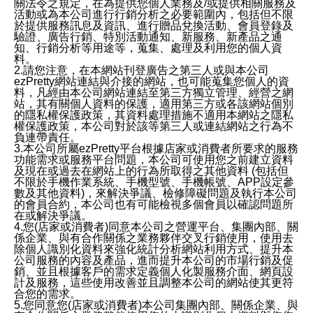
關法令之規定，在為提供您個人業務及/或提供相關服務及
活動或為本公司進行行銷分析之必要範圍內，包括但不限
於提供服務訊息及資訊、進行贈品兌換活動、會員登錄及
驗證、廣告行銷、特別活動通知、新服務、新產品之通
知、行銷分析等用途等，蒐集、處理及利用您的個人資
料。
2.請您注意，在本網站刊登廣告之第三人或與本公司
ezPretty網站連結與介接的網站，也可能蒐集您個人的資
料，凡經由本公司網站連結至第三方獨立管理、經營之網
站，其有關個人資料的保護，適用第三方或各該網站個別
的隱私權保護政策，其資料處理措施不適用本網站之隱私
權保護政策，本公司對於該等第三人或連結網站之行為不
負連帶責任。
3.本公司所屬ezPretty平台根據店家或消費者所要求的服務
功能需求或服務平台問題，本公司可使用您之前建立資料
及現在或過去在網站上的行為所取得之其他資料 (包括但
不限於手機作業系統、手機型號、手機帳號、APP設定參
數及其他資料)，來解決爭議、檢修障礙問題及執行本公司
的會員合約，本公司也有可能檢視多個會員以確認問題所
在或解決爭議。
4.您(店家或消費者)同意本公司之營運平台、集團內部、關
係企業、與有合作關係之業務夥伴交叉行銷使用，使用去
除個人識別化資料來強化統計分析網站利用方式、提升本
公司服務的內容及產品，進而提升本公司的市場行銷及促
銷、並且根據客戶的需求定義個人化製服務介面、網頁設
計及服務，這些使用改善並且調整本公司的網站使其更符
合您的需求。
5.您同意您(店家或消費者)本公司集團內部、關係企業、與