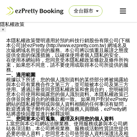
隱私權政策
×
本隱私權政策聲明適用於預約科技行銷股份有限公司(下稱
本公司)於ezPretty (http://www.ezpretty.com.tw) 網域名及
次級網域名所提供的服務。本公司將以慎重且嚴謹之態度
提供全面的保護措施，以確保使用者個人隱私的安全。
在使用本網站時，您同意受本隱私權政策條款及條件所拘
束，如果您不同意，請不要使用或取得本公司所提供的服
務。
一、適用範圍
根據以下所述，您的個人識別資料的某些部分將被揭露給
與本公司有業務合作之第三方，並可能被本公司及第三方
使用。通過註冊並同意隱私權政策和會員合約，您明確同
意本公司使用和揭露您的個人識別資料。本隱私權政策已
合併並與會員合約的條款相一致。 如果用戶對於ezPretty
網站的隱私權聲明或與個人資料相關的任何事項有疑問，
歡迎透過電子郵件與本公司的服務人員聯絡，ezPretty網
站將盡快回覆並進行解釋說明。
二、您同意本公司蒐集、處理及利用您的個人資料
1.當您與本公司網站洽辦業務、使用服務或參與本公司網
站各項活動，本公司將視業務、服務或活動性質請您提供
必要的個人資料，您同意本公司依照個人資料保護法及相