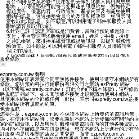
有合作關係之業務夥伴使用您的去識別化個人資料與您您
聯絡，並傳送那些可能符合您興趣的訊息給您，例如特定
標題廣告、優惠內容、行政通知、產品內容及有關您使用
網站的訊息。透過接受會員合約及隱私權政策，您明示同
意收取此項訊息。如不願意,可以利用電子郵件和服務人員
聯絡請客服取消功能。
6.針對已註冊認證店家或是消費者，當執行預約或是線上
支付，平台營運需求將會使用 email，姓名，手機，授權
之通訊帳號，來推播系統資訊或提醒訊息，以提升服務體
驗價值。如不願意,可以利用電子郵件和服務人員聯絡請客
服取消功能。
7.店家端服務人員資料 (舉例拍照或是地理資訊) 同意僅提
服務條款
供所屬店家管理人員可以使用消費者的作品集資料和員工
×
打卡個人圖像行為。本公司及ezPretty平台不會做任何使
用。
ezpretty.com.tw 聲明
三、本公司對您個人資料的揭露
使用本網站即表示完全同意無條件接受，使用並遵守本網站所有
1.基於現有服務平台的監管環境，預約科技保證不會揭露
條款。您與預約科技行銷股份有限公司之網站 ezPretty 網站
任何店家的營運資訊，且預約科技和店家均不能洩露消費
（以下皆稱 ezpretty.com.tw ）訂此合約(下稱本條款)，這些條款
者的個人資料。然而，在某些情況下，本公司可能會因受
將規範詳列於下。如未閱讀或不接受此規範請勿使用本網站，一
政府要求或法律規定，而被迫向政府或第三方提供資料。
旦使用本網站的全部或任何一部份，表示同ezpretty.com.tw意接
第三方也可能非法地攔截或存取傳輸的私人通訊，或會員
受本網站所有規範的約束。
可能濫用或誤用從本公司網站獲得的您的資料。因此，儘
免責規範
管本公司使用企業標準的保護措施來保護您的隱私，本公
您要注意，ezpretty.com.tw 不保證本網站上所發佈的資訊均無
司並未承諾您的個人識別資料或私人通訊將永遠保密。
誤，在使用本網站時，您要意識到本網站上所發佈的有關預約店
2.根據本公司的政策，本公司不會將涉及您的個人識別資
家的詳細資訊，以及與預訂服務相關資訊在內的其他各種資訊，
料出租或出售給第三方。
均可能不準確或是存在拼寫錯誤。您在本網站上所進行的所有預
3. 本公司、所屬集團、關係企業或與其合作行銷之第三方
訂服務均是與相關的店家之間交易，而非 ezpretty.com.tw。
業務合作公司會在您同意之情形下，始得利用您的個人資
ezpretty.com.tw僅是便於您能夠通過我們，預訂相對應的服務。