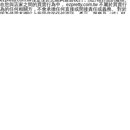
料於行銷活動資訊、商品訊息或新服務等相關行銷，且於
在您與店家之間的買賣行為中， ezpretty.com.tw 不屬於買賣行
首次行銷時，將提供您表示拒絕行銷之方式，本公司不會
為的任何相關方，不會承擔任何直接或間接責任或義務。 對於
向您索取相關費用。如您拒絕接受行銷服務或嗣後欲拒絕
因為使用本網站上所提供的任何資訊、產品、服務及（或）材
時，均可隨時通知本公司，本公司、所屬集團、關係企業
料，而產生或導致的任何損失或損害，ezpretty.com.tw 及其管
或與其合作行銷之第三方業務合作公司或第三方業務合作
理人員、員工或代表人均對此不承擔任何責任。 儘管
公司將立即停止利用您的個人資料行銷。
ezpretty.com.tw 已經盡了適當努力確保本網站上所列的服務符
四、個人資料利用之期間、地區、對象及方式如下
合合理的標準，仍不得將本網站內所列出的任何服務視為
1.期間：您同意於本公司存續期間或依法令之資料保存期
ezpretty.com.tw 推薦的服務，或是認為其代表該服務將會適用
間內，以及您的個人資料蒐集之目的消失或期限屆滿時，
於該用戶。如果該服務不適用於您，ezpretty.com.tw 將對此不
本公司得繼續保存、處理或利用您的個人資料。
承擔任何責任。
2.地區：就中華民國領域內。
網站使用者的守法義務及承諾
3.對象：本公司所屬公司(本公司)及其分公司、本公司之關
本條款構成您與 ezPretty 間之有效契約。 本條款中如有一部無
係企業、其他與本公司有業務往來或合作之機構。
效時，不影響其他條款之效力。 本條款如有未盡之處，雙方均
4.方式：以電話、簡訊、電子郵件、紙本或其他合於當時
應依誠實信用、平等互惠原則，共商解決之道。
科技之適當方式作個人資料之利用，(包括任何依法得利用
年齡和責任
之方式，但不限於使用於本網站或與外部合作之行銷)並於
你向 ezpretty.com.tw您確認您已經達到使用本網站的合法年
法令容許之範圍內，為行銷建檔、揭露、轉介或交互運用
齡。可以針對您在使用本網站時產生的任何責任，形成有約束力
予本公司及其合作對象。
的法律責任。您理解使用本網站時及他人使用您的登錄資訊使用
五、個人資料之類別
本網站時所產生的交易責任。
本聲明所指之個人資料類別如下:
網站連結
1.您提供之資料，包括您的姓名、性別、連絡方式(包括但
本網站可能包含有通往ezpretty.com.tw以外的其他方所運營網站
不限於電話、E-MAIL及地址等)、服務單位、職稱、為完
的超連結。此類超連結僅提供用於參考。此類網站不是由
成收款或付款所需之資料、IＰ位址、及其他得以直接或間
ezpretty.com.tw 控制，我們對其內容不承擔任何責任。在本網
接識別使用者身分之個人資料，及執行職務或業務之必要
站上加入通往此類網站的超連結，並非暗示我們贊同此類網站上
範圍內所需蒐集、處理及利用的個人資料。
的材料或是與其經營人之間存在任何聯繫。
2.為提升服務品質，本公司會依照所提供服務之性質，記
智慧財產權聲明
錄使用者的IP位址、以及在本公司內的瀏覽活動(例如，使
本網站上的所有資訊、內容、圖片、文字、聲音、圖像22、按
用者所使用的軟硬體、所點選的網頁)等資料，但是這些資
鈕、商標、服務標章及商品名稱均受中華民國國家法律及國際條