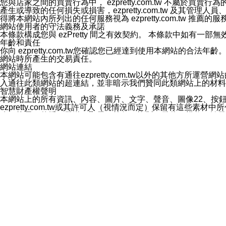
您與店家之間的買賣行為中， ezpretty.com.tw 不
3.LINE 帳號未封鎖傳送訊息之 LINE 官方帳號。
產生或導致的任何損失或損害，ezpretty.com.tw 及其管理
欲變更通知型訊息的設定，操作如下：
得將本網站內所列出的任何服務視為 ezpretty.com.tw 推
1.點選「主頁」＞「設定」
網站使用者的守法義務及承諾
2.點選「隱私設定」
本條款構成您與 ezPretty 間之有效契約。 本條款中如
3.點選「提供使用資料」
年齡和責任
4.點選「LINE通知型訊息」
你向 ezpretty.com.tw您確認您已經達到使用本網站
5.開關「接收LINE通知型訊息」
網站時所產生的交易責任。
❗️關閉「接收通知型訊息」後，將不會接收到來自任何企業
網站連結
本網站可能包含有通往ezpretty.com.tw以外的其他方所運營
入通往此類網站的超連結，並非暗示我們贊同此類網站上的材料
智慧財產權聲明
本網站上的所有資訊、內容、圖片、文字、聲音、圖像22、按
ezpretty.com.tw或其許可人（視情況而定）保留有
改、拷貝、傳播、發送、顯示、執行、複製、發佈、模仿、轉發
法或其他智慧財產權或 ezpretty.com.tw、其許可人
賠償
您同意因您使用本網站，而導致 ezpretty.com.tw、
您承擔賠償並保證 ezpretty.com.tw、其分公司、所屬機
免責聲明
您對本網站的所有使用均由您自擔風險。 因下載使用、參考或
己承擔全部責任。您同意 ezpretty.com.tw 及向ezpr
全部的索賠權利，無論是基於合約、侵權行為或其他依據。 ezpr
那些可損害或影響本網站管理、安全性、公正性和完整性，或是損害或
漏、中斷、刪除、缺陷、延遲或任何事件或事故，ezpretty.
其中包括但不僅限於有關本網站上服務、資訊及（或）聲明的保證或承
時間內對任一條款或多條條款的強制實施，不得將此視為放棄這
法律效應。 ezpretty.com.tw有權隨時變更本使用條