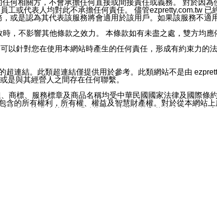
屬於買賣行為的任何相關方，不會承擔任何直接或間接責任或義務。 
人員、員工或代表人均對此不承擔任何責任。 儘管ezpretty.co
薦的服務，或是認為其代表該服務將會適用於該用戶。如果該服務不適用於您，
有一部無效時，不影響其他條款之效力。 本條款如有未盡之處，雙方
的合法年齡。可以針對您在使用本網站時產生的任何責任，形成有約束
官方帳號或認證官方帳號的通知型訊息。
網站的超連結。此類超連結僅提供用於參考。此類網站不是由 ezpret
或是與其經營人之間存在任何聯繫。
鈕、商標、服務標章及商品名稱均受中華民國國家法律及國際條
這些素材中所包含的所有權利，所有權、權益及智慧財產權。對於從本
或出售。除非本協議中明確指出，這些條款和條件中的任何內容
或任何協力廠商的業主權益中規定的任何權利的推斷結果。 如有任何人
其分公司、所屬機構、管理人員、代理人及其他合作夥伴和員工遭受的
構、管理人員、代理人及其他合作夥伴和員工不受損失。
依賴本網站上所提供的資訊、產品、服務或素材或通過使用本網
etty.com.tw提供電信及網路服務的提供商不會因您使用或不能使
etty.com.tw 不聲明、保證或承諾本網站或支持該網站的
影響本網站任何部分正常運行，且超出ezpretty.com.t
com.tw 不承擔任何責任。 在適用法律許可的最大範圍內，所
諾，其中包括但不僅限於其精確性、完整性或適銷性、品質或適用於特
些條款或是這些條款相關的權利。這些條款中使用的標題僅為了
款之內容及本網站上內容而不另行通知，同時，不對您、其他任何用戶