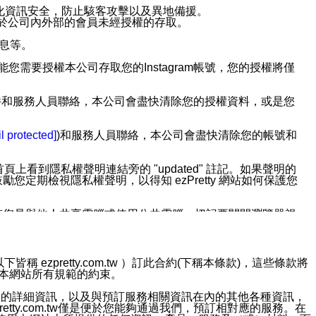
強化資訊安全，防止駭客攻擊以及異地備援。
免於公司內外部的會員未經授權的存取。
訊息等。
用此功能您需要授權本公司存取您的Instagram帳號，您的授權將僅
透過電子郵件和服務人員聯絡，本公司會盡快清除您的授權資料，或是您
。
l protected]
)和服務人員聯絡，本公司會盡快清除您的帳號和
上看到隱私權聲明連結旁的 "updated" 註記。如果聲明的
期檢視隱私權聲明，以得知 ezPretty 網站如何保護您
若您是與他人共享電腦或使用公共電腦，切記要關閉瀏覽器視
依照該資料或電子郵件所指示之方法、說明或功能連結，隨時
ezpretty.com.tw ）訂此合約(下稱本條款)，這些條款將
接受本網站所有規範的約束。
者，將可收到通知型訊息。
約店家的詳細資訊，以及與預訂服務相關資訊在內的其他各種資訊，
etty.com.tw僅是便於您能夠通過我們，預訂相對應的服務。在