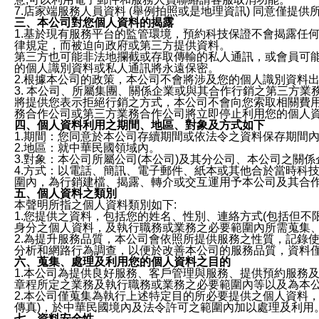
7.店家端服務人員資料 (舉例拍照或是地理資訊) 同意僅提
三、本公司對您個人資料的揭露
1.基於現有服務平台的監管環境，預約科技保證不會揭露任
律規定，而被迫向政府或第三方提供資料。
第三方也可能非法地攔截或存取傳輸的私人通訊，或會員可
的個人識別資料或私人通訊將永遠保密。
2.根據本公司的政策，本公司不會將涉及您的個人識別資料
3. 本公司、所屬集團、關係企業或與其合作行銷之第三方
將提供您表示拒絕行銷之方式，本公司不會向您索取相關費
務合作公司或第三方業務合作公司將立即停止利用您的個人
四、個人資料利用之期間、地區、對象及方式如下
1.期間：您同意於本公司存續期間或依法令之資料保存期間
2.地區：就中華民國領域內。
3.對象：本公司所屬公司(本公司)及其分公司、本公司之關
4.方式：以電話、簡訊、電子郵件、紙本或其他合於當時科
圍內，為行銷建檔、揭露、轉介或交互運用予本公司及其合
五、個人資料之類別
本聲明所指之個人資料類別如下:
1.您提供之資料，包括您的姓名、性別、連絡方式(包括但不
身分之個人資料，及執行職務或業務之必要範圍內所需蒐集
2.為提升服務品質，本公司會依照所提供服務之性質，記錄
分析和網路行為調查，以便於改善本公司的服務品質，資料
六、蒐集、處理及利用您的個人資料之目的
1.本公司為提供良好服務、客戶管理與服務、提供預約服務
章程所定之業務及執行職務或業務之必要範圍內等以及為本
2.本公司僅蒐集為執行上述特定目的所必要提供之個人資料
傳真)，於中華民國境內及法令許可之範圍內加以處理及利用
七、資料安全性