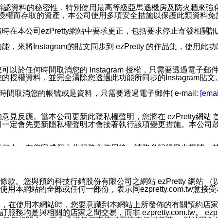
您個人辨認資料的秘密性，特別使用最高等級亞馬遜機房及防火牆來
失及未經授權而存取的資產，本公司使用多項安全措施以保護此類資料
在本公司ezPretty網站中要求更正，包括要求停止寄發相關
步功能，來將Instagram的貼文同步到 ezPretty 的作品集，使
步功能，您可以於任何時間取消您的 Instagram 授權，只需要
授權資料，並完全清除您透過此功能所同步的Instagram貼文
時間取消您的帳號或是資料，只需要透過電子郵件( e-mail:
[emai
應。當本公司更新此隱私權聲明，您將在 ezPretty網站 首頁
定會先更新隱私權聲明才會接著執行該項變更措施。本公司鼓勵您定
任何人。在您完成個人化服務之使用後，請務必記得登出帳號。
區。
並傳送或宣傳本網站各項服務之資料或電子郵件供您參考。您能
預約科技行銷股份有限公司之網站 ezPretty 網站 （以下皆稱 
網站的全部或任何一部份，表示同ezpretty.com.tw意
入本公司/本服務好友，您仍可接收到通知型訊息。
限，以廣告或其他目的的訊息皆不會被傳送。滿足以下三個條件
的資訊均無誤，在使用本網站時，您要意識到本網站上所發佈的有關預
號碼比對相符。
相關的店家之間交易，而非 ezpretty.com.tw。 ezpr
息。