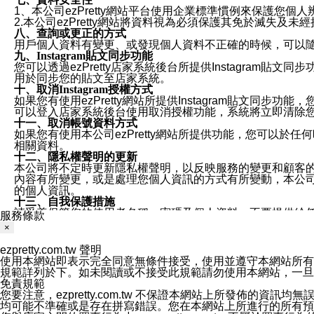
1、本公司ezPretty網站平台使用企業標準慣例來保護
2.本公司ezPretty網站將資料視為必須保護其免於滅
八、查詢或更正的方式
用戶個人資料有變更、或發現個人資料不正確的時候，可以隨時
九、Instagram貼文同步功能
您可以透過ezPretty店家系統後台所提供Instagram貼文同
用於同步您的貼文至店家系統。
十、取消Instagram授權方式
如果您有使用ezPretty網站所提供Instagram貼文同
可以登入店家系統後台使用取消授權功能，系統將立即清除您的
十一、取消帳號資料方式
如果您有使用本公司ezPretty網站所提供功能，您可以於任何
相關資料。
十二、隱私權聲明的更新
本公司將不定時更新隱私權聲明，以反映服務的變更和顧客的意見反
內容有所變更，或是處理您個人資訊的方式有所變動，本公司一
的個人資訊。
十三、自我保護措施
請妥善保管您的使用者名稱、密碼及個人資料，不要提供給
服務條款
窗，以防止他人讀取您的個人資料、信件或進入所機關管理
×
十四、傳送宣傳本站資訊或電子郵件之政策
您同意本公司網站，透過您所提供的郵件地址與您取得聯絡
ezpretty.com.tw 聲明
停止接收這些資料或電子郵件。
使用本網站即表示完全同意無條件接受，使用並遵守本網站所有條款。您與
十五、訊息通知
規範詳列於下。如未閱讀或不接受此規範請勿使用本網站，一旦使用本
本公司/本服務將以通知型訊息傳送重要訊息給您。即使未加
免責規範
本公司/本服務傳送之通知型訊息以對您有效且重要的訊息為
您要注意，ezpretty.com.tw 不保證本網站上所發佈
1.LINE 帳號設定的電話號碼與本公司/本服務所傳來的電話
均可能不準確或是存在拼寫錯誤。您在本網站上所進行的所有預訂服務均是與
2.該 LINE 帳號已在 LINE APP 設定中，同意接收通知型訊