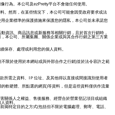
行為。本公司及ezPretty平台不會做任何使用。
資料。然而，在某些情況下，本公司可能會因受政府要求或法
使用企業標準的保護措施來保護您的隱私，本公司並未承諾您
活動資訊、商品訊息或新服務等相關行銷，且於首次行銷時，
司，本公司、所屬集團、關係企業或與其合作行銷之第三方業
繼續保存、處理或利用您的個人資料。
但不限於使用於本網站或與外部合作之行銷)並於法令容許之範
或付款所需之資料、IＰ位址、及其他得以直接或間接識別使用者
用的軟硬體、所點選的網頁)等資料，但是這些資料僅供作流量
利害關係人之權益、售後服務、經營合於營業登記項目或組織
個人資料。
前揭特定目的之方式(包括但不限於電腦處理、郵寄、電話、