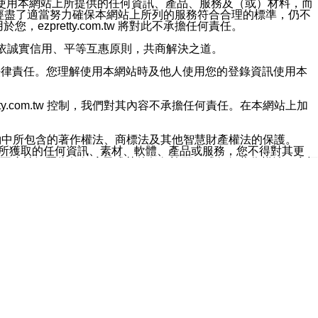
對於因為使用本網站上所提供的任何資訊、產品、服務及（或）材料，而
m.tw 已經盡了適當努力確保本網站上所列的服務符合合理的標準，仍不
ezpretty.com.tw 將對此不承擔任何責任。
均應依誠實信用、平等互惠原則，共商解決之道。
力的法律責任。您理解使用本網站時及他人使用您的登錄資訊使用本
ty.com.tw 控制，我們對其內容不承擔任何責任。在本網站上加
約中所包含的著作權法、商標法及其他智慧財產權法的保護。
網站上所獲取的任何資訊、素材、軟體、產品或服務，您不得對其更
不應被解釋為任何暗示或其他任何許可，或任何著作權法、商標
違反此規定，我們將追究其法律責任。
任何損失、責任及協力廠商的任何索賠或要求（包括律師費），將由
站而獲取到的資訊，而導致您遭受的任何風險或損失，將由您自
用本網站而造成的任何損失負責，同時，您會在此放棄有關此損失的所有及
伺服器不會發生缺陷，其中包括但不僅限於病毒或其他有害元素。對於
w 控制範圍的任何病毒感染、BUG、篡改、技術故障、錯誤、遺
有明示、暗示或法定及其他聲明、保證和條款均予以最大限度的排除，
定目的等。 ezpretty.com.tw 不能持續或在某階段
方便目的，其不應影響這些條款的範圍或意義，或是產生其他的
或任何協力廠商承擔任何責任。 在每次訪問網站時，您應檢查一下這