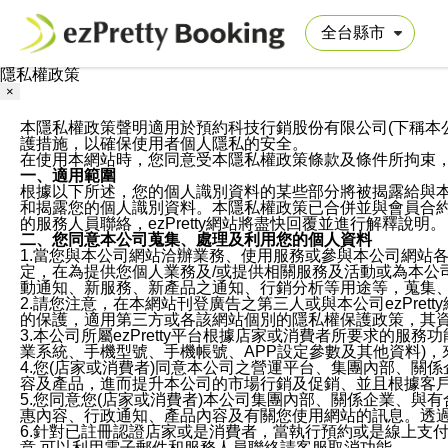
隱私權政策
×
本隱私權政策聲明適用於預約科技行銷股份有限公司(下稱本公司)於ezP
護措施，以確保使用者個人隱私的安全。
在使用本網站時，您同意受本隱私權政策條款及條件所拘束
一、適用範圍
根據以下所述，您的個人識別資料的某些部分將被揭露給與
和揭露您的個人識別資料。本隱私權政策已合併並與會員合約的
的服務人員聯絡，ezPretty網站將盡快回覆並進行解釋說明。
二、您同意本公司蒐集、處理及利用您的個人資料
1.當您與本公司網站洽辦業務、使用服務或參與本公司網站
定，在為提供您個人業務及/或提供相關服務及活動或為本
動通知、新服務、新產品之通知、行銷分析等用途等，蒐集
2.請您注意，在本網站刊登廣告之第三人或與本公司ezPr
的保護，適用第三方或各該網站個別的隱私權保護政策，其
3.本公司所屬ezPretty平台根據店家或消費者所要求的
業系統、手機型號、手機帳號、APP設定參數及其他資料)
4.您(店家或消費者)同意本公司之營運平台、集團內部、
容及產品，進而提升本公司的市場行銷及促銷、並且根據客
5.您同意您(店家或消費者)本公司集團內部、關係企業、
惠內容、行政通知、產品內容及有關您使用網站的訊息。透過
6.針對已註冊認證店家或是消費者，當執行預約或是線上支付
意,可以利用電子郵件和服務人員聯絡請客服取消功能。