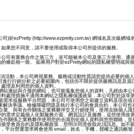
retty (http://www.ezpretty.com.tw) 網
，如果您不同意，請不要使用或取得本公司所提供的服務。
本公司有業務合作之第三方，並可能被本公司及第三方使用。通
條款相一致。 如果用戶對於ezPretty網站的隱私權聲明或
各項活動，本公司將視業務、服務或活動性質請您提供必要的個
公司進行行銷分析之必要範圍內，包括但不限於提供服務訊息及資
、處理及利用您的個人資料。
etty網站連結與介接的網站，也可能蒐集您個人的資料，凡經由
資料處理措施不適用本網站之隱私權保護政策，本公司對於該等
服務功能需求或服務平台問題，本公司可使用您之前建立資料及現在
，來解決爭議、檢修障礙問題及執行本公司的會員合約，本公司
關係企業、與有合作關係之業務夥伴交叉行銷使用，使用去除個人
戶的需求定義個人化製服務介面、網頁設計及服務，這些使用改
與有合作關係之業務夥伴使用您的去識別化個人資料與您您聯絡，
接受會員合約及隱私權政策，您明示同意收取此項訊息。如不願
，平台營運需求將會使用 email，姓名，手機，授權之通訊