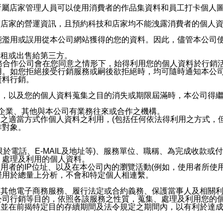
供所屬店家管理人員可以使用消費者的作品集資料和員工打卡個人圖像
何店家的營運資訊，且預約科技和店家均不能洩露消費者的個人
能濫用或誤用從本公司網站獲得的您的資料。因此，儘管本公司
出租或出售給第三方。
業務合作公司會在您同意之情形下，始得利用您的個人資料於行銷
用。如您拒絕接受行銷服務或嗣後欲拒絕時，均可隨時通知本公
資料行銷。
內，以及您的個人資料蒐集之目的消失或期限屆滿時，本公司得
係企業、其他與本公司有業務往來或合作之機構。
技之適當方式作個人資料之利用，(包括任何依法得利用之方式，
作對象。
限於電話、E-MAIL及地址等)、服務單位、職稱、為完成收款
、處理及利用的個人資料。
使用者的IP位址、以及在本公司內的瀏覽活動(例如，使用者所使
僅用於總量上分析，不會和特定個人相連繫。
及其他電子商務服務、履行法定或合約義務、保護當事人及相關
公司行銷等目的，依照各該服務之性質，蒐集、處理及利用您的
，並在前揭特定目的存續期間及法令規定之期間內，以有利於達成
。