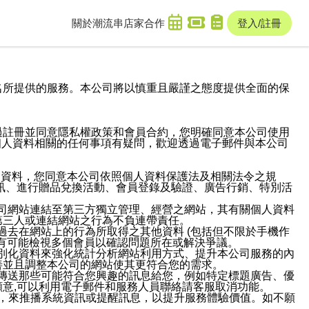
關於潮流串
店家合作
登入/註冊
域名及次級網域名所提供的服務。本公司將以慎重且嚴謹之態度提供全面的保
過註冊並同意隱私權政策和會員合約，您明確同意本公司使用
與個人資料相關的任何事項有疑問，歡迎透過電子郵件與本公司
人資料，您同意本公司依照個人資料保護法及相關法令之規
訊、進行贈品兌換活動、會員登錄及驗證、廣告行銷、特別活
本公司網站連結至第三方獨立管理、經營之網站，其有關個人資料
第三人或連結網站之行為不負連帶責任。
或過去在網站上的行為所取得之其他資料 (包括但不限於手機作
也有可能檢視多個會員以確認問題所在或解決爭議。
識別化資料來強化統計分析網站利用方式、提升本公司服務的內
善並且調整本公司的網站使其更符合您的需求。
並傳送那些可能符合您興趣的訊息給您，例如特定標題廣告、優
意,可以利用電子郵件和服務人員聯絡請客服取消功能。
帳號，來推播系統資訊或提醒訊息，以提升服務體驗價值。如不願