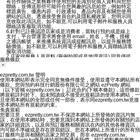
有合作關係之業務夥伴使用您的去識別化個人資料與您您
聯絡，並傳送那些可能符合您興趣的訊息給您，例如特定
標題廣告、優惠內容、行政通知、產品內容及有關您使用
網站的訊息。透過接受會員合約及隱私權政策，您明示同
意收取此項訊息。如不願意,可以利用電子郵件和服務人員
聯絡請客服取消功能。
6.針對已註冊認證店家或是消費者，當執行預約或是線上
支付，平台營運需求將會使用 email，姓名，手機，授權
之通訊帳號，來推播系統資訊或提醒訊息，以提升服務體
驗價值。如不願意,可以利用電子郵件和服務人員聯絡請客
服取消功能。
7.店家端服務人員資料 (舉例拍照或是地理資訊) 同意僅提
服務條款
供所屬店家管理人員可以使用消費者的作品集資料和員工
×
打卡個人圖像行為。本公司及ezPretty平台不會做任何使
用。
ezpretty.com.tw 聲明
三、本公司對您個人資料的揭露
使用本網站即表示完全同意無條件接受，使用並遵守本網站所有
1.基於現有服務平台的監管環境，預約科技保證不會揭露
條款。您與預約科技行銷股份有限公司之網站 ezPretty 網站
任何店家的營運資訊，且預約科技和店家均不能洩露消費
（以下皆稱 ezpretty.com.tw ）訂此合約(下稱本條款)，這些條款
者的個人資料。然而，在某些情況下，本公司可能會因受
將規範詳列於下。如未閱讀或不接受此規範請勿使用本網站，一
政府要求或法律規定，而被迫向政府或第三方提供資料。
旦使用本網站的全部或任何一部份，表示同ezpretty.com.tw意接
第三方也可能非法地攔截或存取傳輸的私人通訊，或會員
受本網站所有規範的約束。
可能濫用或誤用從本公司網站獲得的您的資料。因此，儘
免責規範
管本公司使用企業標準的保護措施來保護您的隱私，本公
您要注意，ezpretty.com.tw 不保證本網站上所發佈的資訊均無
司並未承諾您的個人識別資料或私人通訊將永遠保密。
誤，在使用本網站時，您要意識到本網站上所發佈的有關預約店
2.根據本公司的政策，本公司不會將涉及您的個人識別資
家的詳細資訊，以及與預訂服務相關資訊在內的其他各種資訊，
料出租或出售給第三方。
均可能不準確或是存在拼寫錯誤。您在本網站上所進行的所有預
3. 本公司、所屬集團、關係企業或與其合作行銷之第三方
訂服務均是與相關的店家之間交易，而非 ezpretty.com.tw。
業務合作公司會在您同意之情形下，始得利用您的個人資
ezpretty.com.tw僅是便於您能夠通過我們，預訂相對應的服務。