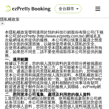
隱私權政策
×
本隱私權政策聲明適用於預約科技行銷股份有限公司(下稱
本公司)於ezPretty (http://www.ezpretty.com.tw) 網域名及
次級網域名所提供的服務。本公司將以慎重且嚴謹之態度
提供全面的保護措施，以確保使用者個人隱私的安全。
在使用本網站時，您同意受本隱私權政策條款及條件所拘
束，如果您不同意，請不要使用或取得本公司所提供的服
務。
一、適用範圍
根據以下所述，您的個人識別資料的某些部分將被揭露給
與本公司有業務合作之第三方，並可能被本公司及第三方
使用。通過註冊並同意隱私權政策和會員合約，您明確同
意本公司使用和揭露您的個人識別資料。本隱私權政策已
合併並與會員合約的條款相一致。 如果用戶對於ezPretty
網站的隱私權聲明或與個人資料相關的任何事項有疑問，
歡迎透過電子郵件與本公司的服務人員聯絡，ezPretty網
站將盡快回覆並進行解釋說明。
二、您同意本公司蒐集、處理及利用您的個人資料
1.當您與本公司網站洽辦業務、使用服務或參與本公司網
站各項活動，本公司將視業務、服務或活動性質請您提供
必要的個人資料，您同意本公司依照個人資料保護法及相