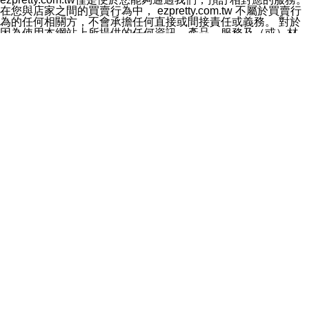
料於行銷活動資訊、商品訊息或新服務等相關行銷，且於
在您與店家之間的買賣行為中， ezpretty.com.tw 不屬於買賣行
首次行銷時，將提供您表示拒絕行銷之方式，本公司不會
為的任何相關方，不會承擔任何直接或間接責任或義務。 對於
向您索取相關費用。如您拒絕接受行銷服務或嗣後欲拒絕
因為使用本網站上所提供的任何資訊、產品、服務及（或）材
時，均可隨時通知本公司，本公司、所屬集團、關係企業
料，而產生或導致的任何損失或損害，ezpretty.com.tw 及其管
或與其合作行銷之第三方業務合作公司或第三方業務合作
理人員、員工或代表人均對此不承擔任何責任。 儘管
公司將立即停止利用您的個人資料行銷。
ezpretty.com.tw 已經盡了適當努力確保本網站上所列的服務符
四、個人資料利用之期間、地區、對象及方式如下
合合理的標準，仍不得將本網站內所列出的任何服務視為
1.期間：您同意於本公司存續期間或依法令之資料保存期
ezpretty.com.tw 推薦的服務，或是認為其代表該服務將會適用
間內，以及您的個人資料蒐集之目的消失或期限屆滿時，
於該用戶。如果該服務不適用於您，ezpretty.com.tw 將對此不
本公司得繼續保存、處理或利用您的個人資料。
承擔任何責任。
2.地區：就中華民國領域內。
網站使用者的守法義務及承諾
3.對象：本公司所屬公司(本公司)及其分公司、本公司之關
本條款構成您與 ezPretty 間之有效契約。 本條款中如有一部無
係企業、其他與本公司有業務往來或合作之機構。
效時，不影響其他條款之效力。 本條款如有未盡之處，雙方均
4.方式：以電話、簡訊、電子郵件、紙本或其他合於當時
應依誠實信用、平等互惠原則，共商解決之道。
科技之適當方式作個人資料之利用，(包括任何依法得利用
年齡和責任
之方式，但不限於使用於本網站或與外部合作之行銷)並於
你向 ezpretty.com.tw您確認您已經達到使用本網站的合法年
法令容許之範圍內，為行銷建檔、揭露、轉介或交互運用
齡。可以針對您在使用本網站時產生的任何責任，形成有約束力
予本公司及其合作對象。
的法律責任。您理解使用本網站時及他人使用您的登錄資訊使用
五、個人資料之類別
本網站時所產生的交易責任。
本聲明所指之個人資料類別如下:
網站連結
1.您提供之資料，包括您的姓名、性別、連絡方式(包括但
本網站可能包含有通往ezpretty.com.tw以外的其他方所運營網站
不限於電話、E-MAIL及地址等)、服務單位、職稱、為完
的超連結。此類超連結僅提供用於參考。此類網站不是由
成收款或付款所需之資料、IＰ位址、及其他得以直接或間
ezpretty.com.tw 控制，我們對其內容不承擔任何責任。在本網
接識別使用者身分之個人資料，及執行職務或業務之必要
站上加入通往此類網站的超連結，並非暗示我們贊同此類網站上
範圍內所需蒐集、處理及利用的個人資料。
的材料或是與其經營人之間存在任何聯繫。
2.為提升服務品質，本公司會依照所提供服務之性質，記
智慧財產權聲明
錄使用者的IP位址、以及在本公司內的瀏覽活動(例如，使
本網站上的所有資訊、內容、圖片、文字、聲音、圖像22、按
用者所使用的軟硬體、所點選的網頁)等資料，但是這些資
鈕、商標、服務標章及商品名稱均受中華民國國家法律及國際條