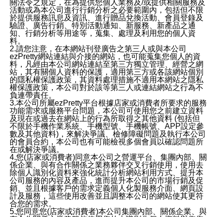
關法令之規定，在為提供您個人業務及/或提供相關服務及
活動或為本公司進行行銷分析之必要範圍內，包括但不限
於提供服務訊息及資訊、進行贈品兌換活動、會員登錄及
驗證、廣告行銷、特別活動通知、新服務、新產品之通
知、行銷分析等用途等，蒐集、處理及利用您的個人資
料。
2.請您注意，在本網站刊登廣告之第三人或與本公司
ezPretty網站連結與介接的網站，也可能蒐集您個人的資
料，凡經由本公司網站連結至第三方獨立管理、經營之網
站，其有關個人資料的保護，適用第三方或各該網站個別
的隱私權保護政策，其資料處理措施不適用本網站之隱私
權保護政策，本公司對於該等第三人或連結網站之行為不
負連帶責任。
3.本公司所屬ezPretty平台根據店家或消費者所要求的服務
功能需求或服務平台問題，本公司可使用您之前建立資料
及現在或過去在網站上的行為所取得之其他資料 (包括但
不限於手機作業系統、手機型號、手機帳號、APP設定參
數及其他資料)，來解決爭議、檢修障礙問題及執行本公司
的會員合約，本公司也有可能檢視多個會員以確認問題所
在或解決爭議。
4.您(店家或消費者)同意本公司之營運平台、集團內部、關
係企業、與有合作關係之業務夥伴交叉行銷使用，使用去
除個人識別化資料來強化統計分析網站利用方式、提升本
公司服務的內容及產品，進而提升本公司的市場行銷及促
銷、並且根據客戶的需求定義個人化製服務介面、網頁設
計及服務，這些使用改善並且調整本公司的網站使其更符
合您的需求。
5.您同意您(店家或消費者)本公司集團內部、關係企業、與