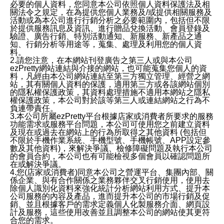
必要的個人資料，您同意本公司依照個人資料保護法及相
關法令之規定，在為提供您個人業務及/或提供相關服務及
活動或為本公司進行行銷分析之必要範圍內，包括但不限
於提供服務訊息及資訊、進行贈品兌換活動、會員登錄及
驗證、廣告行銷、特別活動通知、新服務、新產品之通
知、行銷分析等用途等，蒐集、處理及利用您的個人資
料。
2.請您注意，在本網站刊登廣告之第三人或與本公司
ezPretty網站連結與介接的網站，也可能蒐集您個人的資
料，凡經由本公司網站連結至第三方獨立管理、經營之網
站，其有關個人資料的保護，適用第三方或各該網站個別
的隱私權保護政策，其資料處理措施不適用本網站之隱私
權保護政策，本公司對於該等第三人或連結網站之行為不
負連帶責任。
3.本公司所屬ezPretty平台根據店家或消費者所要求的服務
功能需求或服務平台問題，本公司可使用您之前建立資料
及現在或過去在網站上的行為所取得之其他資料 (包括但
不限於手機作業系統、手機型號、手機帳號、APP設定參
數及其他資料)，來解決爭議、檢修障礙問題及執行本公司
的會員合約，本公司也有可能檢視多個會員以確認問題所
在或解決爭議。
4.您(店家或消費者)同意本公司之營運平台、集團內部、關
係企業、與有合作關係之業務夥伴交叉行銷使用，使用去
除個人識別化資料來強化統計分析網站利用方式、提升本
公司服務的內容及產品，進而提升本公司的市場行銷及促
銷、並且根據客戶的需求定義個人化製服務介面、網頁設
計及服務，這些使用改善並且調整本公司的網站使其更符
合您的需求。