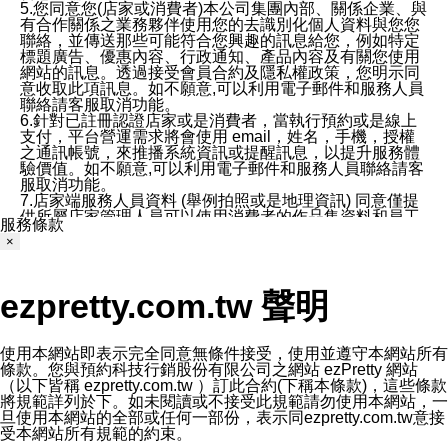
5.您同意您(店家或消費者)本公司集團內部、關係企業、與
有合作關係之業務夥伴使用您的去識別化個人資料與您您
聯絡，並傳送那些可能符合您興趣的訊息給您，例如特定
標題廣告、優惠內容、行政通知、產品內容及有關您使用
網站的訊息。透過接受會員合約及隱私權政策，您明示同
意收取此項訊息。如不願意,可以利用電子郵件和服務人員
聯絡請客服取消功能。
6.針對已註冊認證店家或是消費者，當執行預約或是線上
支付，平台營運需求將會使用 email，姓名，手機，授權
之通訊帳號，來推播系統資訊或提醒訊息，以提升服務體
驗價值。如不願意,可以利用電子郵件和服務人員聯絡請客
服取消功能。
7.店家端服務人員資料 (舉例拍照或是地理資訊) 同意僅提
供所屬店家管理人員可以使用消費者的作品集資料和員工
服務條款
打卡個人圖像行為。本公司及ezPretty平台不會做任何使
×
用。
三、本公司對您個人資料的揭露
1.基於現有服務平台的監管環境，預約科技保證不會揭露
ezpretty.com.tw 聲明
任何店家的營運資訊，且預約科技和店家均不能洩露消費
者的個人資料。然而，在某些情況下，本公司可能會因受
政府要求或法律規定，而被迫向政府或第三方提供資料。
第三方也可能非法地攔截或存取傳輸的私人通訊，或會員
使用本網站即表示完全同意無條件接受，使用並遵守本網站所有
可能濫用或誤用從本公司網站獲得的您的資料。因此，儘
條款。您與預約科技行銷股份有限公司之網站 ezPretty 網站
管本公司使用企業標準的保護措施來保護您的隱私，本公
（以下皆稱 ezpretty.com.tw ）訂此合約(下稱本條款)，這些條款
司並未承諾您的個人識別資料或私人通訊將永遠保密。
將規範詳列於下。如未閱讀或不接受此規範請勿使用本網站，一
2.根據本公司的政策，本公司不會將涉及您的個人識別資
旦使用本網站的全部或任何一部份，表示同ezpretty.com.tw意接
料出租或出售給第三方。
受本網站所有規範的約束。
3. 本公司、所屬集團、關係企業或與其合作行銷之第三方