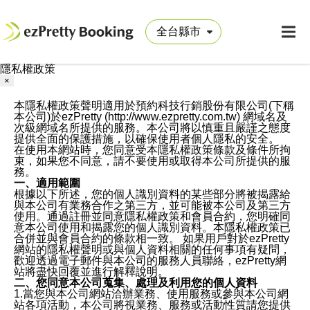
隱私權政策
×
本隱私權政策聲明適用於預約科技行銷股份有限公司(下稱
本公司)於ezPretty (http://www.ezpretty.com.tw) 網域名及
次級網域名所提供的服務。本公司將以慎重且嚴謹之態度
提供全面的保護措施，以確保使用者個人隱私的安全。
在使用本網站時，您同意受本隱私權政策條款及條件所拘
束，如果您不同意，請不要使用或取得本公司所提供的服
務。
一、適用範圍
根據以下所述，您的個人識別資料的某些部分將被揭露給
與本公司有業務合作之第三方，並可能被本公司及第三方
使用。通過註冊並同意隱私權政策和會員合約，您明確同
意本公司使用和揭露您的個人識別資料。本隱私權政策已
合併並與會員合約的條款相一致。 如果用戶對於ezPretty
網站的隱私權聲明或與個人資料相關的任何事項有疑問，
歡迎透過電子郵件與本公司的服務人員聯絡，ezPretty網
站將盡快回覆並進行解釋說明。
二、您同意本公司蒐集、處理及利用您的個人資料
1.當您與本公司網站洽辦業務、使用服務或參與本公司網
站各項活動，本公司將視業務、服務或活動性質請您提供