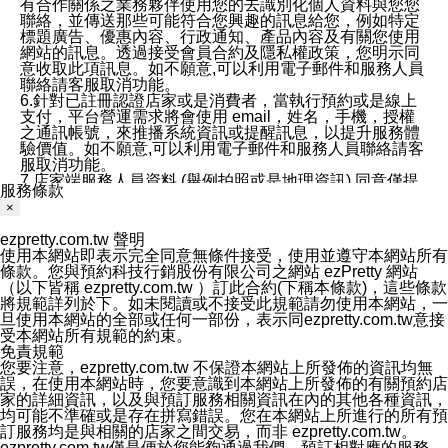
有合作關係之業務夥伴使用您的去識別化個人資料與您您
聯絡，並傳送那些可能符合您興趣的訊息給您，例如特定
標題廣告、優惠內容、行政通知、產品內容及有關您使用
網站的訊息。透過接受會員合約及隱私權政策，您明示同
意收取此項訊息。如不願意,可以利用電子郵件和服務人員
聯絡請客服取消功能。
6.針對已註冊認證店家或是消費者，當執行預約或是線上
支付，平台營運需求將會使用 email，姓名，手機，授權
之通訊帳號，來推播系統資訊或提醒訊息，以提升服務體
驗價值。如不願意,可以利用電子郵件和服務人員聯絡請客
服取消功能。
7.店家端服務人員資料 (舉例拍照或是地理資訊) 同意僅提
服務條款
供所屬店家管理人員可以使用消費者的作品集資料和員工
×
打卡個人圖像行為。本公司及ezPretty平台不會做任何使
用。
ezpretty.com.tw 聲明
三、本公司對您個人資料的揭露
使用本網站即表示完全同意無條件接受，使用並遵守本網站所有
1.基於現有服務平台的監管環境，預約科技保證不會揭露
條款。您與預約科技行銷股份有限公司之網站 ezPretty 網站
任何店家的營運資訊，且預約科技和店家均不能洩露消費
（以下皆稱 ezpretty.com.tw ）訂此合約(下稱本條款)，這些條款
者的個人資料。然而，在某些情況下，本公司可能會因受
將規範詳列於下。如未閱讀或不接受此規範請勿使用本網站，一
政府要求或法律規定，而被迫向政府或第三方提供資料。
旦使用本網站的全部或任何一部份，表示同ezpretty.com.tw意接
第三方也可能非法地攔截或存取傳輸的私人通訊，或會員
受本網站所有規範的約束。
可能濫用或誤用從本公司網站獲得的您的資料。因此，儘
免責規範
管本公司使用企業標準的保護措施來保護您的隱私，本公
您要注意，ezpretty.com.tw 不保證本網站上所發佈的資訊均無
司並未承諾您的個人識別資料或私人通訊將永遠保密。
誤，在使用本網站時，您要意識到本網站上所發佈的有關預約店
2.根據本公司的政策，本公司不會將涉及您的個人識別資
家的詳細資訊，以及與預訂服務相關資訊在內的其他各種資訊，
料出租或出售給第三方。
均可能不準確或是存在拼寫錯誤。您在本網站上所進行的所有預
3. 本公司、所屬集團、關係企業或與其合作行銷之第三方
訂服務均是與相關的店家之間交易，而非 ezpretty.com.tw。
業務合作公司會在您同意之情形下，始得利用您的個人資
ezpretty.com.tw僅是便於您能夠通過我們，預訂相對應的服務。