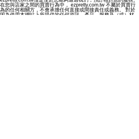
料於行銷活動資訊、商品訊息或新服務等相關行銷，且於
在您與店家之間的買賣行為中， ezpretty.com.tw 不屬於買賣行
首次行銷時，將提供您表示拒絕行銷之方式，本公司不會
為的任何相關方，不會承擔任何直接或間接責任或義務。 對於
向您索取相關費用。如您拒絕接受行銷服務或嗣後欲拒絕
因為使用本網站上所提供的任何資訊、產品、服務及（或）材
時，均可隨時通知本公司，本公司、所屬集團、關係企業
料，而產生或導致的任何損失或損害，ezpretty.com.tw 及其管
或與其合作行銷之第三方業務合作公司或第三方業務合作
理人員、員工或代表人均對此不承擔任何責任。 儘管
公司將立即停止利用您的個人資料行銷。
ezpretty.com.tw 已經盡了適當努力確保本網站上所列的服務符
四、個人資料利用之期間、地區、對象及方式如下
合合理的標準，仍不得將本網站內所列出的任何服務視為
1.期間：您同意於本公司存續期間或依法令之資料保存期
ezpretty.com.tw 推薦的服務，或是認為其代表該服務將會適用
間內，以及您的個人資料蒐集之目的消失或期限屆滿時，
於該用戶。如果該服務不適用於您，ezpretty.com.tw 將對此不
本公司得繼續保存、處理或利用您的個人資料。
承擔任何責任。
2.地區：就中華民國領域內。
網站使用者的守法義務及承諾
3.對象：本公司所屬公司(本公司)及其分公司、本公司之關
本條款構成您與 ezPretty 間之有效契約。 本條款中如有一部無
係企業、其他與本公司有業務往來或合作之機構。
效時，不影響其他條款之效力。 本條款如有未盡之處，雙方均
4.方式：以電話、簡訊、電子郵件、紙本或其他合於當時
應依誠實信用、平等互惠原則，共商解決之道。
科技之適當方式作個人資料之利用，(包括任何依法得利用
年齡和責任
之方式，但不限於使用於本網站或與外部合作之行銷)並於
你向 ezpretty.com.tw您確認您已經達到使用本網站的合法年
法令容許之範圍內，為行銷建檔、揭露、轉介或交互運用
齡。可以針對您在使用本網站時產生的任何責任，形成有約束力
予本公司及其合作對象。
的法律責任。您理解使用本網站時及他人使用您的登錄資訊使用
五、個人資料之類別
本網站時所產生的交易責任。
本聲明所指之個人資料類別如下:
網站連結
1.您提供之資料，包括您的姓名、性別、連絡方式(包括但
本網站可能包含有通往ezpretty.com.tw以外的其他方所運營網站
不限於電話、E-MAIL及地址等)、服務單位、職稱、為完
的超連結。此類超連結僅提供用於參考。此類網站不是由
成收款或付款所需之資料、IＰ位址、及其他得以直接或間
ezpretty.com.tw 控制，我們對其內容不承擔任何責任。在本網
接識別使用者身分之個人資料，及執行職務或業務之必要
站上加入通往此類網站的超連結，並非暗示我們贊同此類網站上
範圍內所需蒐集、處理及利用的個人資料。
的材料或是與其經營人之間存在任何聯繫。
2.為提升服務品質，本公司會依照所提供服務之性質，記
智慧財產權聲明
錄使用者的IP位址、以及在本公司內的瀏覽活動(例如，使
本網站上的所有資訊、內容、圖片、文字、聲音、圖像22、按
用者所使用的軟硬體、所點選的網頁)等資料，但是這些資
鈕、商標、服務標章及商品名稱均受中華民國國家法律及國際條