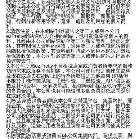
關法令之規定，在為提供您個人業務及/或提供相關服務及
活動或為本公司進行行銷分析之必要範圍內，包括但不限
於提供服務訊息及資訊、進行贈品兌換活動、會員登錄及
驗證、廣告行銷、特別活動通知、新服務、新產品之通
知、行銷分析等用途等，蒐集、處理及利用您的個人資
料。
2.請您注意，在本網站刊登廣告之第三人或與本公司
ezPretty網站連結與介接的網站，也可能蒐集您個人的資
料，凡經由本公司網站連結至第三方獨立管理、經營之網
站，其有關個人資料的保護，適用第三方或各該網站個別
的隱私權保護政策，其資料處理措施不適用本網站之隱私
權保護政策，本公司對於該等第三人或連結網站之行為不
負連帶責任。
3.本公司所屬ezPretty平台根據店家或消費者所要求的服務
功能需求或服務平台問題，本公司可使用您之前建立資料
及現在或過去在網站上的行為所取得之其他資料 (包括但
不限於手機作業系統、手機型號、手機帳號、APP設定參
數及其他資料)，來解決爭議、檢修障礙問題及執行本公司
的會員合約，本公司也有可能檢視多個會員以確認問題所
在或解決爭議。
4.您(店家或消費者)同意本公司之營運平台、集團內部、關
係企業、與有合作關係之業務夥伴交叉行銷使用，使用去
除個人識別化資料來強化統計分析網站利用方式、提升本
公司服務的內容及產品，進而提升本公司的市場行銷及促
銷、並且根據客戶的需求定義個人化製服務介面、網頁設
計及服務，這些使用改善並且調整本公司的網站使其更符
合您的需求。
5.您同意您(店家或消費者)本公司集團內部、關係企業、與