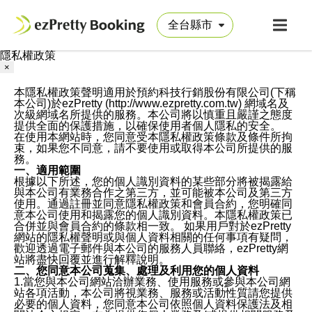
隱私權政策
×
本隱私權政策聲明適用於預約科技行銷股份有限公司(下稱
本公司)於ezPretty (http://www.ezpretty.com.tw) 網域名及
次級網域名所提供的服務。本公司將以慎重且嚴謹之態度
提供全面的保護措施，以確保使用者個人隱私的安全。
在使用本網站時，您同意受本隱私權政策條款及條件所拘
束，如果您不同意，請不要使用或取得本公司所提供的服
務。
一、適用範圍
根據以下所述，您的個人識別資料的某些部分將被揭露給
與本公司有業務合作之第三方，並可能被本公司及第三方
使用。通過註冊並同意隱私權政策和會員合約，您明確同
意本公司使用和揭露您的個人識別資料。本隱私權政策已
合併並與會員合約的條款相一致。 如果用戶對於ezPretty
網站的隱私權聲明或與個人資料相關的任何事項有疑問，
歡迎透過電子郵件與本公司的服務人員聯絡，ezPretty網
站將盡快回覆並進行解釋說明。
二、您同意本公司蒐集、處理及利用您的個人資料
1.當您與本公司網站洽辦業務、使用服務或參與本公司網
站各項活動，本公司將視業務、服務或活動性質請您提供
必要的個人資料，您同意本公司依照個人資料保護法及相