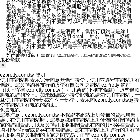
有合作關係之業務夥伴使用您的去識別化個人資料與您您
聯絡，並傳送那些可能符合您興趣的訊息給您，例如特定
標題廣告、優惠內容、行政通知、產品內容及有關您使用
網站的訊息。透過接受會員合約及隱私權政策，您明示同
意收取此項訊息。如不願意,可以利用電子郵件和服務人員
聯絡請客服取消功能。
6.針對已註冊認證店家或是消費者，當執行預約或是線上
支付，平台營運需求將會使用 email，姓名，手機，授權
之通訊帳號，來推播系統資訊或提醒訊息，以提升服務體
驗價值。如不願意,可以利用電子郵件和服務人員聯絡請客
服取消功能。
7.店家端服務人員資料 (舉例拍照或是地理資訊) 同意僅提
服務條款
供所屬店家管理人員可以使用消費者的作品集資料和員工
×
打卡個人圖像行為。本公司及ezPretty平台不會做任何使
用。
ezpretty.com.tw 聲明
三、本公司對您個人資料的揭露
使用本網站即表示完全同意無條件接受，使用並遵守本網站所有
1.基於現有服務平台的監管環境，預約科技保證不會揭露
條款。您與預約科技行銷股份有限公司之網站 ezPretty 網站
任何店家的營運資訊，且預約科技和店家均不能洩露消費
（以下皆稱 ezpretty.com.tw ）訂此合約(下稱本條款)，這些條款
者的個人資料。然而，在某些情況下，本公司可能會因受
將規範詳列於下。如未閱讀或不接受此規範請勿使用本網站，一
政府要求或法律規定，而被迫向政府或第三方提供資料。
旦使用本網站的全部或任何一部份，表示同ezpretty.com.tw意接
第三方也可能非法地攔截或存取傳輸的私人通訊，或會員
受本網站所有規範的約束。
可能濫用或誤用從本公司網站獲得的您的資料。因此，儘
免責規範
管本公司使用企業標準的保護措施來保護您的隱私，本公
您要注意，ezpretty.com.tw 不保證本網站上所發佈的資訊均無
司並未承諾您的個人識別資料或私人通訊將永遠保密。
誤，在使用本網站時，您要意識到本網站上所發佈的有關預約店
2.根據本公司的政策，本公司不會將涉及您的個人識別資
家的詳細資訊，以及與預訂服務相關資訊在內的其他各種資訊，
料出租或出售給第三方。
均可能不準確或是存在拼寫錯誤。您在本網站上所進行的所有預
3. 本公司、所屬集團、關係企業或與其合作行銷之第三方
訂服務均是與相關的店家之間交易，而非 ezpretty.com.tw。
業務合作公司會在您同意之情形下，始得利用您的個人資
ezpretty.com.tw僅是便於您能夠通過我們，預訂相對應的服務。