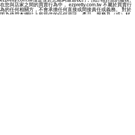
料於行銷活動資訊、商品訊息或新服務等相關行銷，且於
在您與店家之間的買賣行為中， ezpretty.com.tw 不屬於買賣行
首次行銷時，將提供您表示拒絕行銷之方式，本公司不會
為的任何相關方，不會承擔任何直接或間接責任或義務。 對於
向您索取相關費用。如您拒絕接受行銷服務或嗣後欲拒絕
因為使用本網站上所提供的任何資訊、產品、服務及（或）材
時，均可隨時通知本公司，本公司、所屬集團、關係企業
料，而產生或導致的任何損失或損害，ezpretty.com.tw 及其管
或與其合作行銷之第三方業務合作公司或第三方業務合作
理人員、員工或代表人均對此不承擔任何責任。 儘管
公司將立即停止利用您的個人資料行銷。
ezpretty.com.tw 已經盡了適當努力確保本網站上所列的服務符
四、個人資料利用之期間、地區、對象及方式如下
合合理的標準，仍不得將本網站內所列出的任何服務視為
1.期間：您同意於本公司存續期間或依法令之資料保存期
ezpretty.com.tw 推薦的服務，或是認為其代表該服務將會適用
間內，以及您的個人資料蒐集之目的消失或期限屆滿時，
於該用戶。如果該服務不適用於您，ezpretty.com.tw 將對此不
本公司得繼續保存、處理或利用您的個人資料。
承擔任何責任。
2.地區：就中華民國領域內。
網站使用者的守法義務及承諾
3.對象：本公司所屬公司(本公司)及其分公司、本公司之關
本條款構成您與 ezPretty 間之有效契約。 本條款中如有一部無
係企業、其他與本公司有業務往來或合作之機構。
效時，不影響其他條款之效力。 本條款如有未盡之處，雙方均
4.方式：以電話、簡訊、電子郵件、紙本或其他合於當時
應依誠實信用、平等互惠原則，共商解決之道。
科技之適當方式作個人資料之利用，(包括任何依法得利用
年齡和責任
之方式，但不限於使用於本網站或與外部合作之行銷)並於
你向 ezpretty.com.tw您確認您已經達到使用本網站的合法年
法令容許之範圍內，為行銷建檔、揭露、轉介或交互運用
齡。可以針對您在使用本網站時產生的任何責任，形成有約束力
予本公司及其合作對象。
的法律責任。您理解使用本網站時及他人使用您的登錄資訊使用
五、個人資料之類別
本網站時所產生的交易責任。
本聲明所指之個人資料類別如下:
網站連結
1.您提供之資料，包括您的姓名、性別、連絡方式(包括但
本網站可能包含有通往ezpretty.com.tw以外的其他方所運營網站
不限於電話、E-MAIL及地址等)、服務單位、職稱、為完
的超連結。此類超連結僅提供用於參考。此類網站不是由
成收款或付款所需之資料、IＰ位址、及其他得以直接或間
ezpretty.com.tw 控制，我們對其內容不承擔任何責任。在本網
接識別使用者身分之個人資料，及執行職務或業務之必要
站上加入通往此類網站的超連結，並非暗示我們贊同此類網站上
範圍內所需蒐集、處理及利用的個人資料。
的材料或是與其經營人之間存在任何聯繫。
2.為提升服務品質，本公司會依照所提供服務之性質，記
智慧財產權聲明
錄使用者的IP位址、以及在本公司內的瀏覽活動(例如，使
本網站上的所有資訊、內容、圖片、文字、聲音、圖像22、按
用者所使用的軟硬體、所點選的網頁)等資料，但是這些資
鈕、商標、服務標章及商品名稱均受中華民國國家法律及國際條