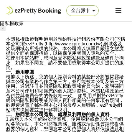
隱私權政策
×
本隱私權政策聲明適用於預約科技行銷股份有限公司(下稱
本公司)於ezPretty (http://www.ezpretty.com.tw) 網域名及
次級網域名所提供的服務。本公司將以慎重且嚴謹之態度
提供全面的保護措施，以確保使用者個人隱私的安全。
在使用本網站時，您同意受本隱私權政策條款及條件所拘
束，如果您不同意，請不要使用或取得本公司所提供的服
務。
一、適用範圍
根據以下所述，您的個人識別資料的某些部分將被揭露給
與本公司有業務合作之第三方，並可能被本公司及第三方
使用。通過註冊並同意隱私權政策和會員合約，您明確同
意本公司使用和揭露您的個人識別資料。本隱私權政策已
合併並與會員合約的條款相一致。 如果用戶對於ezPretty
網站的隱私權聲明或與個人資料相關的任何事項有疑問，
歡迎透過電子郵件與本公司的服務人員聯絡，ezPretty網
站將盡快回覆並進行解釋說明。
二、您同意本公司蒐集、處理及利用您的個人資料
1.當您與本公司網站洽辦業務、使用服務或參與本公司網
站各項活動，本公司將視業務、服務或活動性質請您提供
必要的個人資料，您同意本公司依照個人資料保護法及相