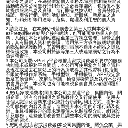
關法令之規定，在為提供您個人業務及/或提供相關服務及
活動或為本公司進行行銷分析之必要範圍內，包括但不限
於提供服務訊息及資訊、進行贈品兌換活動、會員登錄及
驗證、廣告行銷、特別活動通知、新服務、新產品之通
知、行銷分析等用途等，蒐集、處理及利用您的個人資
料。
2.請您注意，在本網站刊登廣告之第三人或與本公司
ezPretty網站連結與介接的網站，也可能蒐集您個人的資
料，凡經由本公司網站連結至第三方獨立管理、經營之網
站，其有關個人資料的保護，適用第三方或各該網站個別
的隱私權保護政策，其資料處理措施不適用本網站之隱私
權保護政策，本公司對於該等第三人或連結網站之行為不
負連帶責任。
3.本公司所屬ezPretty平台根據店家或消費者所要求的服務
功能需求或服務平台問題，本公司可使用您之前建立資料
及現在或過去在網站上的行為所取得之其他資料 (包括但
不限於手機作業系統、手機型號、手機帳號、APP設定參
數及其他資料)，來解決爭議、檢修障礙問題及執行本公司
的會員合約，本公司也有可能檢視多個會員以確認問題所
在或解決爭議。
4.您(店家或消費者)同意本公司之營運平台、集團內部、關
係企業、與有合作關係之業務夥伴交叉行銷使用，使用去
除個人識別化資料來強化統計分析網站利用方式、提升本
公司服務的內容及產品，進而提升本公司的市場行銷及促
銷、並且根據客戶的需求定義個人化製服務介面、網頁設
計及服務，這些使用改善並且調整本公司的網站使其更符
合您的需求。
5.您同意您(店家或消費者)本公司集團內部、關係企業、與