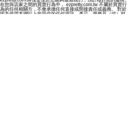
料於行銷活動資訊、商品訊息或新服務等相關行銷，且於
在您與店家之間的買賣行為中， ezpretty.com.tw 不屬於買賣行
首次行銷時，將提供您表示拒絕行銷之方式，本公司不會
為的任何相關方，不會承擔任何直接或間接責任或義務。 對於
向您索取相關費用。如您拒絕接受行銷服務或嗣後欲拒絕
因為使用本網站上所提供的任何資訊、產品、服務及（或）材
時，均可隨時通知本公司，本公司、所屬集團、關係企業
料，而產生或導致的任何損失或損害，ezpretty.com.tw 及其管
或與其合作行銷之第三方業務合作公司或第三方業務合作
理人員、員工或代表人均對此不承擔任何責任。 儘管
公司將立即停止利用您的個人資料行銷。
ezpretty.com.tw 已經盡了適當努力確保本網站上所列的服務符
四、個人資料利用之期間、地區、對象及方式如下
合合理的標準，仍不得將本網站內所列出的任何服務視為
1.期間：您同意於本公司存續期間或依法令之資料保存期
ezpretty.com.tw 推薦的服務，或是認為其代表該服務將會適用
間內，以及您的個人資料蒐集之目的消失或期限屆滿時，
於該用戶。如果該服務不適用於您，ezpretty.com.tw 將對此不
本公司得繼續保存、處理或利用您的個人資料。
承擔任何責任。
2.地區：就中華民國領域內。
網站使用者的守法義務及承諾
3.對象：本公司所屬公司(本公司)及其分公司、本公司之關
本條款構成您與 ezPretty 間之有效契約。 本條款中如有一部無
係企業、其他與本公司有業務往來或合作之機構。
效時，不影響其他條款之效力。 本條款如有未盡之處，雙方均
4.方式：以電話、簡訊、電子郵件、紙本或其他合於當時
應依誠實信用、平等互惠原則，共商解決之道。
科技之適當方式作個人資料之利用，(包括任何依法得利用
年齡和責任
之方式，但不限於使用於本網站或與外部合作之行銷)並於
你向 ezpretty.com.tw您確認您已經達到使用本網站的合法年
法令容許之範圍內，為行銷建檔、揭露、轉介或交互運用
齡。可以針對您在使用本網站時產生的任何責任，形成有約束力
予本公司及其合作對象。
的法律責任。您理解使用本網站時及他人使用您的登錄資訊使用
五、個人資料之類別
本網站時所產生的交易責任。
本聲明所指之個人資料類別如下:
網站連結
1.您提供之資料，包括您的姓名、性別、連絡方式(包括但
本網站可能包含有通往ezpretty.com.tw以外的其他方所運營網站
不限於電話、E-MAIL及地址等)、服務單位、職稱、為完
的超連結。此類超連結僅提供用於參考。此類網站不是由
成收款或付款所需之資料、IＰ位址、及其他得以直接或間
ezpretty.com.tw 控制，我們對其內容不承擔任何責任。在本網
接識別使用者身分之個人資料，及執行職務或業務之必要
站上加入通往此類網站的超連結，並非暗示我們贊同此類網站上
範圍內所需蒐集、處理及利用的個人資料。
的材料或是與其經營人之間存在任何聯繫。
2.為提升服務品質，本公司會依照所提供服務之性質，記
智慧財產權聲明
錄使用者的IP位址、以及在本公司內的瀏覽活動(例如，使
本網站上的所有資訊、內容、圖片、文字、聲音、圖像22、按
用者所使用的軟硬體、所點選的網頁)等資料，但是這些資
鈕、商標、服務標章及商品名稱均受中華民國國家法律及國際條