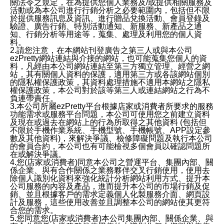
關法令之規定，在為提供您個人業務及/或提供相關服務及
活動或為本公司進行行銷分析之必要範圍內，包括但不限
於提供服務訊息及資訊、進行贈品兌換活動、會員登錄及
驗證、廣告行銷、特別活動通知、新服務、新產品之通
知、行銷分析等用途等，蒐集、處理及利用您的個人資
料。
2.請您注意，在本網站刊登廣告之第三人或與本公司
ezPretty網站連結與介接的網站，也可能蒐集您個人的資
料，凡經由本公司網站連結至第三方獨立管理、經營之網
站，其有關個人資料的保護，適用第三方或各該網站個別
的隱私權保護政策，其資料處理措施不適用本網站之隱私
權保護政策，本公司對於該等第三人或連結網站之行為不
負連帶責任。
3.本公司所屬ezPretty平台根據店家或消費者所要求的服務
功能需求或服務平台問題，本公司可使用您之前建立資料
及現在或過去在網站上的行為所取得之其他資料 (包括但
不限於手機作業系統、手機型號、手機帳號、APP設定參
數及其他資料)，來解決爭議、檢修障礙問題及執行本公司
的會員合約，本公司也有可能檢視多個會員以確認問題所
在或解決爭議。
4.您(店家或消費者)同意本公司之營運平台、集團內部、關
係企業、與有合作關係之業務夥伴交叉行銷使用，使用去
除個人識別化資料來強化統計分析網站利用方式、提升本
公司服務的內容及產品，進而提升本公司的市場行銷及促
銷、並且根據客戶的需求定義個人化製服務介面、網頁設
計及服務，這些使用改善並且調整本公司的網站使其更符
合您的需求。
5.您同意您(店家或消費者)本公司集團內部、關係企業、與