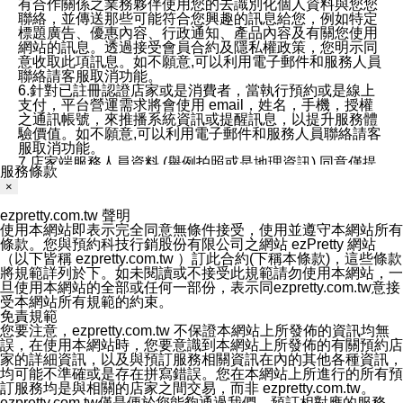
有合作關係之業務夥伴使用您的去識別化個人資料與您您
聯絡，並傳送那些可能符合您興趣的訊息給您，例如特定
標題廣告、優惠內容、行政通知、產品內容及有關您使用
網站的訊息。透過接受會員合約及隱私權政策，您明示同
意收取此項訊息。如不願意,可以利用電子郵件和服務人員
聯絡請客服取消功能。
6.針對已註冊認證店家或是消費者，當執行預約或是線上
支付，平台營運需求將會使用 email，姓名，手機，授權
之通訊帳號，來推播系統資訊或提醒訊息，以提升服務體
驗價值。如不願意,可以利用電子郵件和服務人員聯絡請客
服取消功能。
7.店家端服務人員資料 (舉例拍照或是地理資訊) 同意僅提
服務條款
供所屬店家管理人員可以使用消費者的作品集資料和員工
×
打卡個人圖像行為。本公司及ezPretty平台不會做任何使
用。
ezpretty.com.tw 聲明
三、本公司對您個人資料的揭露
使用本網站即表示完全同意無條件接受，使用並遵守本網站所有
1.基於現有服務平台的監管環境，預約科技保證不會揭露
條款。您與預約科技行銷股份有限公司之網站 ezPretty 網站
任何店家的營運資訊，且預約科技和店家均不能洩露消費
（以下皆稱 ezpretty.com.tw ）訂此合約(下稱本條款)，這些條款
者的個人資料。然而，在某些情況下，本公司可能會因受
將規範詳列於下。如未閱讀或不接受此規範請勿使用本網站，一
政府要求或法律規定，而被迫向政府或第三方提供資料。
旦使用本網站的全部或任何一部份，表示同ezpretty.com.tw意接
第三方也可能非法地攔截或存取傳輸的私人通訊，或會員
受本網站所有規範的約束。
可能濫用或誤用從本公司網站獲得的您的資料。因此，儘
免責規範
管本公司使用企業標準的保護措施來保護您的隱私，本公
您要注意，ezpretty.com.tw 不保證本網站上所發佈的資訊均無
司並未承諾您的個人識別資料或私人通訊將永遠保密。
誤，在使用本網站時，您要意識到本網站上所發佈的有關預約店
2.根據本公司的政策，本公司不會將涉及您的個人識別資
家的詳細資訊，以及與預訂服務相關資訊在內的其他各種資訊，
料出租或出售給第三方。
均可能不準確或是存在拼寫錯誤。您在本網站上所進行的所有預
3. 本公司、所屬集團、關係企業或與其合作行銷之第三方
訂服務均是與相關的店家之間交易，而非 ezpretty.com.tw。
業務合作公司會在您同意之情形下，始得利用您的個人資
ezpretty.com.tw僅是便於您能夠通過我們，預訂相對應的服務。