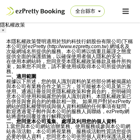
隱私權政策
×
本隱私權政策聲明適用於預約科技行銷股份有限公司(下稱
本公司)於ezPretty (http://www.ezpretty.com.tw) 網域名及
次級網域名所提供的服務。本公司將以慎重且嚴謹之態度
提供全面的保護措施，以確保使用者個人隱私的安全。
在使用本網站時，您同意受本隱私權政策條款及條件所拘
束，如果您不同意，請不要使用或取得本公司所提供的服
務。
一、適用範圍
根據以下所述，您的個人識別資料的某些部分將被揭露給
與本公司有業務合作之第三方，並可能被本公司及第三方
使用。通過註冊並同意隱私權政策和會員合約，您明確同
意本公司使用和揭露您的個人識別資料。本隱私權政策已
合併並與會員合約的條款相一致。 如果用戶對於ezPretty
網站的隱私權聲明或與個人資料相關的任何事項有疑問，
歡迎透過電子郵件與本公司的服務人員聯絡，ezPretty網
站將盡快回覆並進行解釋說明。
二、您同意本公司蒐集、處理及利用您的個人資料
1.當您與本公司網站洽辦業務、使用服務或參與本公司網
站各項活動，本公司將視業務、服務或活動性質請您提供
必要的個人資料，您同意本公司依照個人資料保護法及相