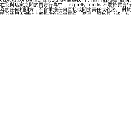
料於行銷活動資訊、商品訊息或新服務等相關行銷，且於
在您與店家之間的買賣行為中， ezpretty.com.tw 不屬於買賣行
首次行銷時，將提供您表示拒絕行銷之方式，本公司不會
為的任何相關方，不會承擔任何直接或間接責任或義務。 對於
向您索取相關費用。如您拒絕接受行銷服務或嗣後欲拒絕
因為使用本網站上所提供的任何資訊、產品、服務及（或）材
時，均可隨時通知本公司，本公司、所屬集團、關係企業
料，而產生或導致的任何損失或損害，ezpretty.com.tw 及其管
或與其合作行銷之第三方業務合作公司或第三方業務合作
理人員、員工或代表人均對此不承擔任何責任。 儘管
公司將立即停止利用您的個人資料行銷。
ezpretty.com.tw 已經盡了適當努力確保本網站上所列的服務符
四、個人資料利用之期間、地區、對象及方式如下
合合理的標準，仍不得將本網站內所列出的任何服務視為
1.期間：您同意於本公司存續期間或依法令之資料保存期
ezpretty.com.tw 推薦的服務，或是認為其代表該服務將會適用
間內，以及您的個人資料蒐集之目的消失或期限屆滿時，
於該用戶。如果該服務不適用於您，ezpretty.com.tw 將對此不
本公司得繼續保存、處理或利用您的個人資料。
承擔任何責任。
2.地區：就中華民國領域內。
網站使用者的守法義務及承諾
3.對象：本公司所屬公司(本公司)及其分公司、本公司之關
本條款構成您與 ezPretty 間之有效契約。 本條款中如有一部無
係企業、其他與本公司有業務往來或合作之機構。
效時，不影響其他條款之效力。 本條款如有未盡之處，雙方均
4.方式：以電話、簡訊、電子郵件、紙本或其他合於當時
應依誠實信用、平等互惠原則，共商解決之道。
科技之適當方式作個人資料之利用，(包括任何依法得利用
年齡和責任
之方式，但不限於使用於本網站或與外部合作之行銷)並於
你向 ezpretty.com.tw您確認您已經達到使用本網站的合法年
法令容許之範圍內，為行銷建檔、揭露、轉介或交互運用
齡。可以針對您在使用本網站時產生的任何責任，形成有約束力
予本公司及其合作對象。
的法律責任。您理解使用本網站時及他人使用您的登錄資訊使用
五、個人資料之類別
本網站時所產生的交易責任。
本聲明所指之個人資料類別如下:
網站連結
1.您提供之資料，包括您的姓名、性別、連絡方式(包括但
本網站可能包含有通往ezpretty.com.tw以外的其他方所運營網站
不限於電話、E-MAIL及地址等)、服務單位、職稱、為完
的超連結。此類超連結僅提供用於參考。此類網站不是由
成收款或付款所需之資料、IＰ位址、及其他得以直接或間
ezpretty.com.tw 控制，我們對其內容不承擔任何責任。在本網
接識別使用者身分之個人資料，及執行職務或業務之必要
站上加入通往此類網站的超連結，並非暗示我們贊同此類網站上
範圍內所需蒐集、處理及利用的個人資料。
的材料或是與其經營人之間存在任何聯繫。
2.為提升服務品質，本公司會依照所提供服務之性質，記
智慧財產權聲明
錄使用者的IP位址、以及在本公司內的瀏覽活動(例如，使
本網站上的所有資訊、內容、圖片、文字、聲音、圖像22、按
用者所使用的軟硬體、所點選的網頁)等資料，但是這些資
鈕、商標、服務標章及商品名稱均受中華民國國家法律及國際條