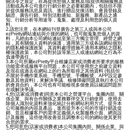
關法令之規定，在為提供您個人業務及/或提供相關服務及
活動或為本公司進行行銷分析之必要範圍內，包括但不限
於提供服務訊息及資訊、進行贈品兌換活動、會員登錄及
驗證、廣告行銷、特別活動通知、新服務、新產品之通
知、行銷分析等用途等，蒐集、處理及利用您的個人資
料。
2.請您注意，在本網站刊登廣告之第三人或與本公司
ezPretty網站連結與介接的網站，也可能蒐集您個人的資
料，凡經由本公司網站連結至第三方獨立管理、經營之網
站，其有關個人資料的保護，適用第三方或各該網站個別
的隱私權保護政策，其資料處理措施不適用本網站之隱私
權保護政策，本公司對於該等第三人或連結網站之行為不
負連帶責任。
3.本公司所屬ezPretty平台根據店家或消費者所要求的服務
功能需求或服務平台問題，本公司可使用您之前建立資料
及現在或過去在網站上的行為所取得之其他資料 (包括但
不限於手機作業系統、手機型號、手機帳號、APP設定參
數及其他資料)，來解決爭議、檢修障礙問題及執行本公司
的會員合約，本公司也有可能檢視多個會員以確認問題所
在或解決爭議。
4.您(店家或消費者)同意本公司之營運平台、集團內部、關
係企業、與有合作關係之業務夥伴交叉行銷使用，使用去
除個人識別化資料來強化統計分析網站利用方式、提升本
公司服務的內容及產品，進而提升本公司的市場行銷及促
銷、並且根據客戶的需求定義個人化製服務介面、網頁設
計及服務，這些使用改善並且調整本公司的網站使其更符
合您的需求。
5.您同意您(店家或消費者)本公司集團內部、關係企業、與