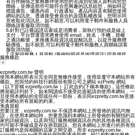
有合作關係之業務夥伴使用您的去識別化個人資料與您您
聯絡，並傳送那些可能符合您興趣的訊息給您，例如特定
標題廣告、優惠內容、行政通知、產品內容及有關您使用
網站的訊息。透過接受會員合約及隱私權政策，您明示同
意收取此項訊息。如不願意,可以利用電子郵件和服務人員
聯絡請客服取消功能。
6.針對已註冊認證店家或是消費者，當執行預約或是線上
支付，平台營運需求將會使用 email，姓名，手機，授權
之通訊帳號，來推播系統資訊或提醒訊息，以提升服務體
驗價值。如不願意,可以利用電子郵件和服務人員聯絡請客
服取消功能。
7.店家端服務人員資料 (舉例拍照或是地理資訊) 同意僅提
服務條款
供所屬店家管理人員可以使用消費者的作品集資料和員工
×
打卡個人圖像行為。本公司及ezPretty平台不會做任何使
用。
ezpretty.com.tw 聲明
三、本公司對您個人資料的揭露
使用本網站即表示完全同意無條件接受，使用並遵守本網站所有
1.基於現有服務平台的監管環境，預約科技保證不會揭露
條款。您與預約科技行銷股份有限公司之網站 ezPretty 網站
任何店家的營運資訊，且預約科技和店家均不能洩露消費
（以下皆稱 ezpretty.com.tw ）訂此合約(下稱本條款)，這些條款
者的個人資料。然而，在某些情況下，本公司可能會因受
將規範詳列於下。如未閱讀或不接受此規範請勿使用本網站，一
政府要求或法律規定，而被迫向政府或第三方提供資料。
旦使用本網站的全部或任何一部份，表示同ezpretty.com.tw意接
第三方也可能非法地攔截或存取傳輸的私人通訊，或會員
受本網站所有規範的約束。
可能濫用或誤用從本公司網站獲得的您的資料。因此，儘
免責規範
管本公司使用企業標準的保護措施來保護您的隱私，本公
您要注意，ezpretty.com.tw 不保證本網站上所發佈的資訊均無
司並未承諾您的個人識別資料或私人通訊將永遠保密。
誤，在使用本網站時，您要意識到本網站上所發佈的有關預約店
2.根據本公司的政策，本公司不會將涉及您的個人識別資
家的詳細資訊，以及與預訂服務相關資訊在內的其他各種資訊，
料出租或出售給第三方。
均可能不準確或是存在拼寫錯誤。您在本網站上所進行的所有預
3. 本公司、所屬集團、關係企業或與其合作行銷之第三方
訂服務均是與相關的店家之間交易，而非 ezpretty.com.tw。
業務合作公司會在您同意之情形下，始得利用您的個人資
ezpretty.com.tw僅是便於您能夠通過我們，預訂相對應的服務。