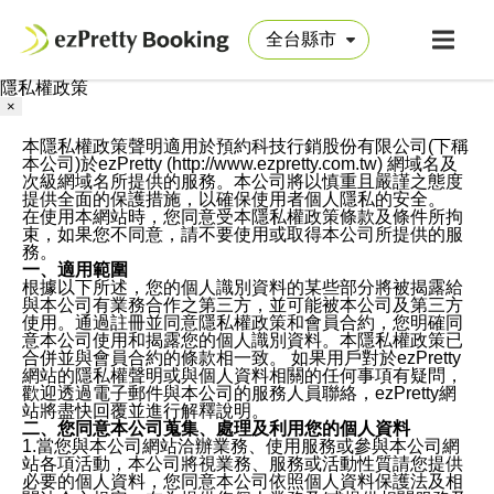
隱私權政策
×
本隱私權政策聲明適用於預約科技行銷股份有限公司(下稱
本公司)於ezPretty (http://www.ezpretty.com.tw) 網域名及
次級網域名所提供的服務。本公司將以慎重且嚴謹之態度
提供全面的保護措施，以確保使用者個人隱私的安全。
在使用本網站時，您同意受本隱私權政策條款及條件所拘
束，如果您不同意，請不要使用或取得本公司所提供的服
務。
一、適用範圍
根據以下所述，您的個人識別資料的某些部分將被揭露給
與本公司有業務合作之第三方，並可能被本公司及第三方
使用。通過註冊並同意隱私權政策和會員合約，您明確同
意本公司使用和揭露您的個人識別資料。本隱私權政策已
合併並與會員合約的條款相一致。 如果用戶對於ezPretty
網站的隱私權聲明或與個人資料相關的任何事項有疑問，
歡迎透過電子郵件與本公司的服務人員聯絡，ezPretty網
站將盡快回覆並進行解釋說明。
二、您同意本公司蒐集、處理及利用您的個人資料
1.當您與本公司網站洽辦業務、使用服務或參與本公司網
站各項活動，本公司將視業務、服務或活動性質請您提供
必要的個人資料，您同意本公司依照個人資料保護法及相