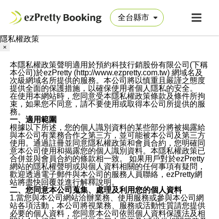
隱私權政策
×
本隱私權政策聲明適用於預約科技行銷股份有限公司(下稱
本公司)於ezPretty (http://www.ezpretty.com.tw) 網域名及
次級網域名所提供的服務。本公司將以慎重且嚴謹之態度
提供全面的保護措施，以確保使用者個人隱私的安全。
在使用本網站時，您同意受本隱私權政策條款及條件所拘
束，如果您不同意，請不要使用或取得本公司所提供的服
務。
一、適用範圍
根據以下所述，您的個人識別資料的某些部分將被揭露給
與本公司有業務合作之第三方，並可能被本公司及第三方
使用。通過註冊並同意隱私權政策和會員合約，您明確同
意本公司使用和揭露您的個人識別資料。本隱私權政策已
合併並與會員合約的條款相一致。 如果用戶對於ezPretty
網站的隱私權聲明或與個人資料相關的任何事項有疑問，
歡迎透過電子郵件與本公司的服務人員聯絡，ezPretty網
站將盡快回覆並進行解釋說明。
二、您同意本公司蒐集、處理及利用您的個人資料
1.當您與本公司網站洽辦業務、使用服務或參與本公司網
站各項活動，本公司將視業務、服務或活動性質請您提供
必要的個人資料，您同意本公司依照個人資料保護法及相