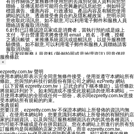
有合作關係之業務夥伴使用您的去識別化個人資料與您您
聯絡，並傳送那些可能符合您興趣的訊息給您，例如特定
標題廣告、優惠內容、行政通知、產品內容及有關您使用
網站的訊息。透過接受會員合約及隱私權政策，您明示同
意收取此項訊息。如不願意,可以利用電子郵件和服務人員
聯絡請客服取消功能。
6.針對已註冊認證店家或是消費者，當執行預約或是線上
支付，平台營運需求將會使用 email，姓名，手機，授權
之通訊帳號，來推播系統資訊或提醒訊息，以提升服務體
驗價值。如不願意,可以利用電子郵件和服務人員聯絡請客
服取消功能。
7.店家端服務人員資料 (舉例拍照或是地理資訊) 同意僅提
服務條款
供所屬店家管理人員可以使用消費者的作品集資料和員工
×
打卡個人圖像行為。本公司及ezPretty平台不會做任何使
用。
ezpretty.com.tw 聲明
三、本公司對您個人資料的揭露
使用本網站即表示完全同意無條件接受，使用並遵守本網站所有
1.基於現有服務平台的監管環境，預約科技保證不會揭露
條款。您與預約科技行銷股份有限公司之網站 ezPretty 網站
任何店家的營運資訊，且預約科技和店家均不能洩露消費
（以下皆稱 ezpretty.com.tw ）訂此合約(下稱本條款)，這些條款
者的個人資料。然而，在某些情況下，本公司可能會因受
將規範詳列於下。如未閱讀或不接受此規範請勿使用本網站，一
政府要求或法律規定，而被迫向政府或第三方提供資料。
旦使用本網站的全部或任何一部份，表示同ezpretty.com.tw意接
第三方也可能非法地攔截或存取傳輸的私人通訊，或會員
受本網站所有規範的約束。
可能濫用或誤用從本公司網站獲得的您的資料。因此，儘
免責規範
管本公司使用企業標準的保護措施來保護您的隱私，本公
您要注意，ezpretty.com.tw 不保證本網站上所發佈的資訊均無
司並未承諾您的個人識別資料或私人通訊將永遠保密。
誤，在使用本網站時，您要意識到本網站上所發佈的有關預約店
2.根據本公司的政策，本公司不會將涉及您的個人識別資
家的詳細資訊，以及與預訂服務相關資訊在內的其他各種資訊，
料出租或出售給第三方。
均可能不準確或是存在拼寫錯誤。您在本網站上所進行的所有預
3. 本公司、所屬集團、關係企業或與其合作行銷之第三方
訂服務均是與相關的店家之間交易，而非 ezpretty.com.tw。
業務合作公司會在您同意之情形下，始得利用您的個人資
ezpretty.com.tw僅是便於您能夠通過我們，預訂相對應的服務。