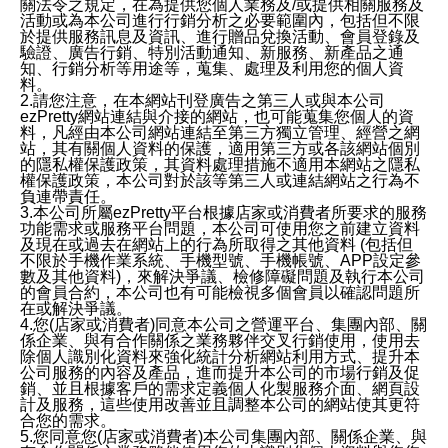
關法令之規定，在為提供您個人業務及/或提供相關服務及
活動或為本公司進行行銷分析之必要範圍內，包括但不限
於提供服務訊息及資訊、進行贈品兌換活動、會員登錄及
驗證、廣告行銷、特別活動通知、新服務、新產品之通
知、行銷分析等用途等，蒐集、處理及利用您的個人資
料。
2.請您注意，在本網站刊登廣告之第三人或與本公司
ezPretty網站連結與介接的網站，也可能蒐集您個人的資
料，凡經由本公司網站連結至第三方獨立管理、經營之網
站，其有關個人資料的保護，適用第三方或各該網站個別
的隱私權保護政策，其資料處理措施不適用本網站之隱私
權保護政策，本公司對於該等第三人或連結網站之行為不
負連帶責任。
3.本公司所屬ezPretty平台根據店家或消費者所要求的服務
功能需求或服務平台問題，本公司可使用您之前建立資料
及現在或過去在網站上的行為所取得之其他資料 (包括但
不限於手機作業系統、手機型號、手機帳號、APP設定參
數及其他資料)，來解決爭議、檢修障礙問題及執行本公司
的會員合約，本公司也有可能檢視多個會員以確認問題所
在或解決爭議。
4.您(店家或消費者)同意本公司之營運平台、集團內部、關
係企業、與有合作關係之業務夥伴交叉行銷使用，使用去
除個人識別化資料來強化統計分析網站利用方式、提升本
公司服務的內容及產品，進而提升本公司的市場行銷及促
銷、並且根據客戶的需求定義個人化製服務介面、網頁設
計及服務，這些使用改善並且調整本公司的網站使其更符
合您的需求。
5.您同意您(店家或消費者)本公司集團內部、關係企業、與