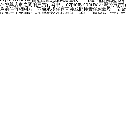
料於行銷活動資訊、商品訊息或新服務等相關行銷，且於
在您與店家之間的買賣行為中， ezpretty.com.tw 不屬於買賣行
首次行銷時，將提供您表示拒絕行銷之方式，本公司不會
為的任何相關方，不會承擔任何直接或間接責任或義務。 對於
向您索取相關費用。如您拒絕接受行銷服務或嗣後欲拒絕
因為使用本網站上所提供的任何資訊、產品、服務及（或）材
時，均可隨時通知本公司，本公司、所屬集團、關係企業
料，而產生或導致的任何損失或損害，ezpretty.com.tw 及其管
或與其合作行銷之第三方業務合作公司或第三方業務合作
理人員、員工或代表人均對此不承擔任何責任。 儘管
公司將立即停止利用您的個人資料行銷。
ezpretty.com.tw 已經盡了適當努力確保本網站上所列的服務符
四、個人資料利用之期間、地區、對象及方式如下
合合理的標準，仍不得將本網站內所列出的任何服務視為
1.期間：您同意於本公司存續期間或依法令之資料保存期
ezpretty.com.tw 推薦的服務，或是認為其代表該服務將會適用
間內，以及您的個人資料蒐集之目的消失或期限屆滿時，
於該用戶。如果該服務不適用於您，ezpretty.com.tw 將對此不
本公司得繼續保存、處理或利用您的個人資料。
承擔任何責任。
2.地區：就中華民國領域內。
網站使用者的守法義務及承諾
3.對象：本公司所屬公司(本公司)及其分公司、本公司之關
本條款構成您與 ezPretty 間之有效契約。 本條款中如有一部無
係企業、其他與本公司有業務往來或合作之機構。
效時，不影響其他條款之效力。 本條款如有未盡之處，雙方均
4.方式：以電話、簡訊、電子郵件、紙本或其他合於當時
應依誠實信用、平等互惠原則，共商解決之道。
科技之適當方式作個人資料之利用，(包括任何依法得利用
年齡和責任
之方式，但不限於使用於本網站或與外部合作之行銷)並於
你向 ezpretty.com.tw您確認您已經達到使用本網站的合法年
法令容許之範圍內，為行銷建檔、揭露、轉介或交互運用
齡。可以針對您在使用本網站時產生的任何責任，形成有約束力
予本公司及其合作對象。
的法律責任。您理解使用本網站時及他人使用您的登錄資訊使用
五、個人資料之類別
本網站時所產生的交易責任。
本聲明所指之個人資料類別如下:
網站連結
1.您提供之資料，包括您的姓名、性別、連絡方式(包括但
本網站可能包含有通往ezpretty.com.tw以外的其他方所運營網站
不限於電話、E-MAIL及地址等)、服務單位、職稱、為完
的超連結。此類超連結僅提供用於參考。此類網站不是由
成收款或付款所需之資料、IＰ位址、及其他得以直接或間
ezpretty.com.tw 控制，我們對其內容不承擔任何責任。在本網
接識別使用者身分之個人資料，及執行職務或業務之必要
站上加入通往此類網站的超連結，並非暗示我們贊同此類網站上
範圍內所需蒐集、處理及利用的個人資料。
的材料或是與其經營人之間存在任何聯繫。
2.為提升服務品質，本公司會依照所提供服務之性質，記
智慧財產權聲明
錄使用者的IP位址、以及在本公司內的瀏覽活動(例如，使
本網站上的所有資訊、內容、圖片、文字、聲音、圖像22、按
用者所使用的軟硬體、所點選的網頁)等資料，但是這些資
鈕、商標、服務標章及商品名稱均受中華民國國家法律及國際條