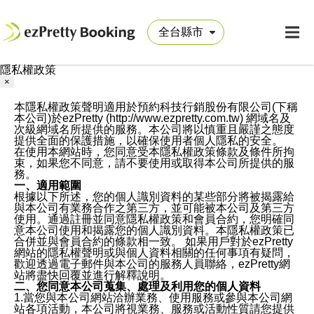
隱私權政策
×
本隱私權政策聲明適用於預約科技行銷股份有限公司(下稱
本公司)於ezPretty (http://www.ezpretty.com.tw) 網域名及
次級網域名所提供的服務。本公司將以慎重且嚴謹之態度
提供全面的保護措施，以確保使用者個人隱私的安全。
在使用本網站時，您同意受本隱私權政策條款及條件所拘
束，如果您不同意，請不要使用或取得本公司所提供的服
務。
一、適用範圍
根據以下所述，您的個人識別資料的某些部分將被揭露給
與本公司有業務合作之第三方，並可能被本公司及第三方
使用。通過註冊並同意隱私權政策和會員合約，您明確同
意本公司使用和揭露您的個人識別資料。本隱私權政策已
合併並與會員合約的條款相一致。 如果用戶對於ezPretty
網站的隱私權聲明或與個人資料相關的任何事項有疑問，
歡迎透過電子郵件與本公司的服務人員聯絡，ezPretty網
站將盡快回覆並進行解釋說明。
二、您同意本公司蒐集、處理及利用您的個人資料
1.當您與本公司網站洽辦業務、使用服務或參與本公司網
站各項活動，本公司將視業務、服務或活動性質請您提供