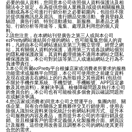
必要的個人資料，您同意本公司依照個人資料保護法及相
關法令之規定，在為提供您個人業務及/或提供相關服務及
活動或為本公司進行行銷分析之必要範圍內，包括但不限
於提供服務訊息及資訊、進行贈品兌換活動、會員登錄及
驗證、廣告行銷、特別活動通知、新服務、新產品之通
知、行銷分析等用途等，蒐集、處理及利用您的個人資
料。
2.請您注意，在本網站刊登廣告之第三人或與本公司
ezPretty網站連結與介接的網站，也可能蒐集您個人的資
料，凡經由本公司網站連結至第三方獨立管理、經營之網
站，其有關個人資料的保護，適用第三方或各該網站個別
的隱私權保護政策，其資料處理措施不適用本網站之隱私
權保護政策，本公司對於該等第三人或連結網站之行為不
負連帶責任。
3.本公司所屬ezPretty平台根據店家或消費者所要求的服務
功能需求或服務平台問題，本公司可使用您之前建立資料
及現在或過去在網站上的行為所取得之其他資料 (包括但
不限於手機作業系統、手機型號、手機帳號、APP設定參
數及其他資料)，來解決爭議、檢修障礙問題及執行本公司
的會員合約，本公司也有可能檢視多個會員以確認問題所
在或解決爭議。
4.您(店家或消費者)同意本公司之營運平台、集團內部、關
係企業、與有合作關係之業務夥伴交叉行銷使用，使用去
除個人識別化資料來強化統計分析網站利用方式、提升本
公司服務的內容及產品，進而提升本公司的市場行銷及促
銷、並且根據客戶的需求定義個人化製服務介面、網頁設
計及服務，這些使用改善並且調整本公司的網站使其更符
合您的需求。