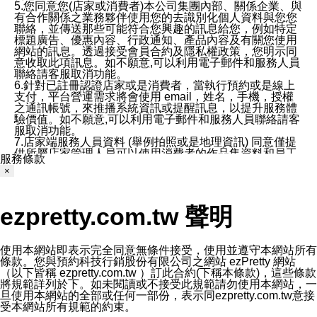
5.您同意您(店家或消費者)本公司集團內部、關係企業、與
有合作關係之業務夥伴使用您的去識別化個人資料與您您
聯絡，並傳送那些可能符合您興趣的訊息給您，例如特定
標題廣告、優惠內容、行政通知、產品內容及有關您使用
網站的訊息。透過接受會員合約及隱私權政策，您明示同
意收取此項訊息。如不願意,可以利用電子郵件和服務人員
聯絡請客服取消功能。
6.針對已註冊認證店家或是消費者，當執行預約或是線上
支付，平台營運需求將會使用 email，姓名，手機，授權
之通訊帳號，來推播系統資訊或提醒訊息，以提升服務體
驗價值。如不願意,可以利用電子郵件和服務人員聯絡請客
服取消功能。
7.店家端服務人員資料 (舉例拍照或是地理資訊) 同意僅提
供所屬店家管理人員可以使用消費者的作品集資料和員工
服務條款
打卡個人圖像行為。本公司及ezPretty平台不會做任何使
×
用。
三、本公司對您個人資料的揭露
1.基於現有服務平台的監管環境，預約科技保證不會揭露
ezpretty.com.tw 聲明
任何店家的營運資訊，且預約科技和店家均不能洩露消費
者的個人資料。然而，在某些情況下，本公司可能會因受
政府要求或法律規定，而被迫向政府或第三方提供資料。
第三方也可能非法地攔截或存取傳輸的私人通訊，或會員
使用本網站即表示完全同意無條件接受，使用並遵守本網站所有
可能濫用或誤用從本公司網站獲得的您的資料。因此，儘
條款。您與預約科技行銷股份有限公司之網站 ezPretty 網站
管本公司使用企業標準的保護措施來保護您的隱私，本公
（以下皆稱 ezpretty.com.tw ）訂此合約(下稱本條款)，這些條款
司並未承諾您的個人識別資料或私人通訊將永遠保密。
將規範詳列於下。如未閱讀或不接受此規範請勿使用本網站，一
2.根據本公司的政策，本公司不會將涉及您的個人識別資
旦使用本網站的全部或任何一部份，表示同ezpretty.com.tw意接
料出租或出售給第三方。
受本網站所有規範的約束。
3. 本公司、所屬集團、關係企業或與其合作行銷之第三方