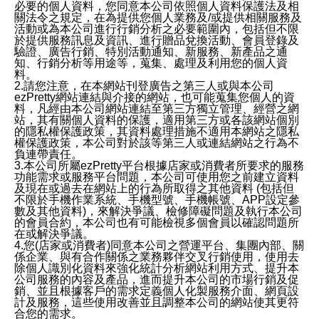
必要的個人資料，您同意本公司依照個人資料保護法及相
關法令之規定，在為提供您個人業務及/或提供相關服務及
活動或為本公司進行行銷分析之必要範圍內，包括但不限
於提供服務訊息及資訊、進行贈品兌換活動、會員登錄及
驗證、廣告行銷、特別活動通知、新服務、新產品之通
知、行銷分析等用途等，蒐集、處理及利用您的個人資
料。
2.請您注意，在本網站刊登廣告之第三人或與本公司
ezPretty網站連結與介接的網站，也可能蒐集您個人的資
料，凡經由本公司網站連結至第三方獨立管理、經營之網
站，其有關個人資料的保護，適用第三方或各該網站個別
的隱私權保護政策，其資料處理措施不適用本網站之隱私
權保護政策，本公司對於該等第三人或連結網站之行為不
負連帶責任。
3.本公司所屬ezPretty平台根據店家或消費者所要求的服務
功能需求或服務平台問題，本公司可使用您之前建立資料
及現在或過去在網站上的行為所取得之其他資料 (包括但
不限於手機作業系統、手機型號、手機帳號、APP設定參
數及其他資料)，來解決爭議、檢修障礙問題及執行本公司
的會員合約，本公司也有可能檢視多個會員以確認問題所
在或解決爭議。
4.您(店家或消費者)同意本公司之營運平台、集團內部、關
係企業、與有合作關係之業務夥伴交叉行銷使用，使用去
除個人識別化資料來強化統計分析網站利用方式、提升本
公司服務的內容及產品，進而提升本公司的市場行銷及促
銷、並且根據客戶的需求定義個人化製服務介面、網頁設
計及服務，這些使用改善並且調整本公司的網站使其更符
合您的需求。