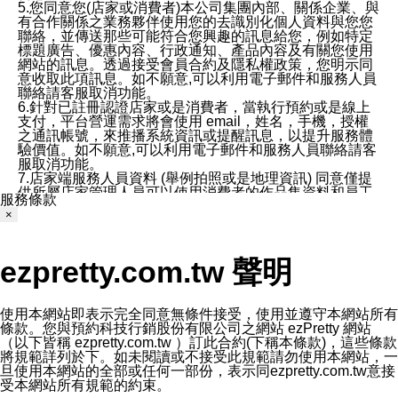
5.您同意您(店家或消費者)本公司集團內部、關係企業、與
有合作關係之業務夥伴使用您的去識別化個人資料與您您
聯絡，並傳送那些可能符合您興趣的訊息給您，例如特定
標題廣告、優惠內容、行政通知、產品內容及有關您使用
網站的訊息。透過接受會員合約及隱私權政策，您明示同
意收取此項訊息。如不願意,可以利用電子郵件和服務人員
聯絡請客服取消功能。
6.針對已註冊認證店家或是消費者，當執行預約或是線上
支付，平台營運需求將會使用 email，姓名，手機，授權
之通訊帳號，來推播系統資訊或提醒訊息，以提升服務體
驗價值。如不願意,可以利用電子郵件和服務人員聯絡請客
服取消功能。
7.店家端服務人員資料 (舉例拍照或是地理資訊) 同意僅提
供所屬店家管理人員可以使用消費者的作品集資料和員工
服務條款
打卡個人圖像行為。本公司及ezPretty平台不會做任何使
×
用。
三、本公司對您個人資料的揭露
1.基於現有服務平台的監管環境，預約科技保證不會揭露
ezpretty.com.tw 聲明
任何店家的營運資訊，且預約科技和店家均不能洩露消費
者的個人資料。然而，在某些情況下，本公司可能會因受
政府要求或法律規定，而被迫向政府或第三方提供資料。
第三方也可能非法地攔截或存取傳輸的私人通訊，或會員
使用本網站即表示完全同意無條件接受，使用並遵守本網站所有
可能濫用或誤用從本公司網站獲得的您的資料。因此，儘
條款。您與預約科技行銷股份有限公司之網站 ezPretty 網站
管本公司使用企業標準的保護措施來保護您的隱私，本公
（以下皆稱 ezpretty.com.tw ）訂此合約(下稱本條款)，這些條款
司並未承諾您的個人識別資料或私人通訊將永遠保密。
將規範詳列於下。如未閱讀或不接受此規範請勿使用本網站，一
2.根據本公司的政策，本公司不會將涉及您的個人識別資
旦使用本網站的全部或任何一部份，表示同ezpretty.com.tw意接
料出租或出售給第三方。
受本網站所有規範的約束。
3. 本公司、所屬集團、關係企業或與其合作行銷之第三方