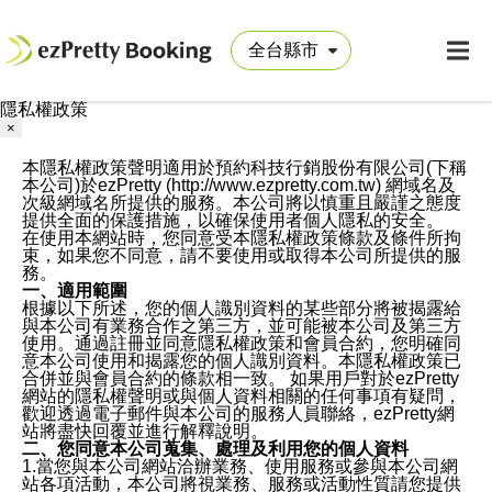
隱私權政策
×
本隱私權政策聲明適用於預約科技行銷股份有限公司(下稱
本公司)於ezPretty (http://www.ezpretty.com.tw) 網域名及
次級網域名所提供的服務。本公司將以慎重且嚴謹之態度
提供全面的保護措施，以確保使用者個人隱私的安全。
在使用本網站時，您同意受本隱私權政策條款及條件所拘
束，如果您不同意，請不要使用或取得本公司所提供的服
務。
一、適用範圍
根據以下所述，您的個人識別資料的某些部分將被揭露給
與本公司有業務合作之第三方，並可能被本公司及第三方
使用。通過註冊並同意隱私權政策和會員合約，您明確同
意本公司使用和揭露您的個人識別資料。本隱私權政策已
合併並與會員合約的條款相一致。 如果用戶對於ezPretty
網站的隱私權聲明或與個人資料相關的任何事項有疑問，
歡迎透過電子郵件與本公司的服務人員聯絡，ezPretty網
站將盡快回覆並進行解釋說明。
二、您同意本公司蒐集、處理及利用您的個人資料
1.當您與本公司網站洽辦業務、使用服務或參與本公司網
站各項活動，本公司將視業務、服務或活動性質請您提供