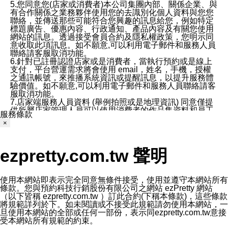
5.您同意您(店家或消費者)本公司集團內部、關係企業、與
有合作關係之業務夥伴使用您的去識別化個人資料與您您
聯絡，並傳送那些可能符合您興趣的訊息給您，例如特定
標題廣告、優惠內容、行政通知、產品內容及有關您使用
網站的訊息。透過接受會員合約及隱私權政策，您明示同
意收取此項訊息。如不願意,可以利用電子郵件和服務人員
聯絡請客服取消功能。
6.針對已註冊認證店家或是消費者，當執行預約或是線上
支付，平台營運需求將會使用 email，姓名，手機，授權
之通訊帳號，來推播系統資訊或提醒訊息，以提升服務體
驗價值。如不願意,可以利用電子郵件和服務人員聯絡請客
服取消功能。
7.店家端服務人員資料 (舉例拍照或是地理資訊) 同意僅提
供所屬店家管理人員可以使用消費者的作品集資料和員工
服務條款
打卡個人圖像行為。本公司及ezPretty平台不會做任何使
×
用。
三、本公司對您個人資料的揭露
1.基於現有服務平台的監管環境，預約科技保證不會揭露
ezpretty.com.tw 聲明
任何店家的營運資訊，且預約科技和店家均不能洩露消費
者的個人資料。然而，在某些情況下，本公司可能會因受
政府要求或法律規定，而被迫向政府或第三方提供資料。
第三方也可能非法地攔截或存取傳輸的私人通訊，或會員
使用本網站即表示完全同意無條件接受，使用並遵守本網站所有
可能濫用或誤用從本公司網站獲得的您的資料。因此，儘
條款。您與預約科技行銷股份有限公司之網站 ezPretty 網站
管本公司使用企業標準的保護措施來保護您的隱私，本公
（以下皆稱 ezpretty.com.tw ）訂此合約(下稱本條款)，這些條款
司並未承諾您的個人識別資料或私人通訊將永遠保密。
將規範詳列於下。如未閱讀或不接受此規範請勿使用本網站，一
2.根據本公司的政策，本公司不會將涉及您的個人識別資
旦使用本網站的全部或任何一部份，表示同ezpretty.com.tw意接
料出租或出售給第三方。
受本網站所有規範的約束。
3. 本公司、所屬集團、關係企業或與其合作行銷之第三方