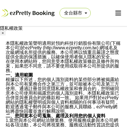
隱私權政策
×
本隱私權政策聲明適用於預約科技行銷股份有限公司(下稱
本公司)於ezPretty (http://www.ezpretty.com.tw) 網域名及
次級網域名所提供的服務。本公司將以慎重且嚴謹之態度
提供全面的保護措施，以確保使用者個人隱私的安全。
在使用本網站時，您同意受本隱私權政策條款及條件所拘
束，如果您不同意，請不要使用或取得本公司所提供的服
務。
一、適用範圍
根據以下所述，您的個人識別資料的某些部分將被揭露給
與本公司有業務合作之第三方，並可能被本公司及第三方
使用。通過註冊並同意隱私權政策和會員合約，您明確同
意本公司使用和揭露您的個人識別資料。本隱私權政策已
合併並與會員合約的條款相一致。 如果用戶對於ezPretty
網站的隱私權聲明或與個人資料相關的任何事項有疑問，
歡迎透過電子郵件與本公司的服務人員聯絡，ezPretty網
站將盡快回覆並進行解釋說明。
二、您同意本公司蒐集、處理及利用您的個人資料
1.當您與本公司網站洽辦業務、使用服務或參與本公司網
站各項活動，本公司將視業務、服務或活動性質請您提供