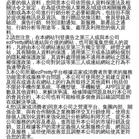
必要的個人資料，您同意本公司依照個人資料保護法及相
關法令之規定，在為提供您個人業務及/或提供相關服務及
活動或為本公司進行行銷分析之必要範圍內，包括但不限
於提供服務訊息及資訊、進行贈品兌換活動、會員登錄及
驗證、廣告行銷、特別活動通知、新服務、新產品之通
知、行銷分析等用途等，蒐集、處理及利用您的個人資
料。
2.請您注意，在本網站刊登廣告之第三人或與本公司
ezPretty網站連結與介接的網站，也可能蒐集您個人的資
料，凡經由本公司網站連結至第三方獨立管理、經營之網
站，其有關個人資料的保護，適用第三方或各該網站個別
的隱私權保護政策，其資料處理措施不適用本網站之隱私
權保護政策，本公司對於該等第三人或連結網站之行為不
負連帶責任。
3.本公司所屬ezPretty平台根據店家或消費者所要求的服務
功能需求或服務平台問題，本公司可使用您之前建立資料
及現在或過去在網站上的行為所取得之其他資料 (包括但
不限於手機作業系統、手機型號、手機帳號、APP設定參
數及其他資料)，來解決爭議、檢修障礙問題及執行本公司
的會員合約，本公司也有可能檢視多個會員以確認問題所
在或解決爭議。
4.您(店家或消費者)同意本公司之營運平台、集團內部、關
係企業、與有合作關係之業務夥伴交叉行銷使用，使用去
除個人識別化資料來強化統計分析網站利用方式、提升本
公司服務的內容及產品，進而提升本公司的市場行銷及促
銷、並且根據客戶的需求定義個人化製服務介面、網頁設
計及服務，這些使用改善並且調整本公司的網站使其更符
合您的需求。