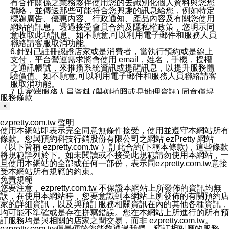
有合作關係之業務夥伴使用您的去識別化個人資料與您您
聯絡，並傳送那些可能符合您興趣的訊息給您，例如特定
標題廣告、優惠內容、行政通知、產品內容及有關您使用
網站的訊息。透過接受會員合約及隱私權政策，您明示同
意收取此項訊息。如不願意,可以利用電子郵件和服務人員
聯絡請客服取消功能。
6.針對已註冊認證店家或是消費者，當執行預約或是線上
支付，平台營運需求將會使用 email，姓名，手機，授權
之通訊帳號，來推播系統資訊或提醒訊息，以提升服務體
驗價值。如不願意,可以利用電子郵件和服務人員聯絡請客
服取消功能。
7.店家端服務人員資料 (舉例拍照或是地理資訊) 同意僅提
服務條款
供所屬店家管理人員可以使用消費者的作品集資料和員工
×
打卡個人圖像行為。本公司及ezPretty平台不會做任何使
用。
ezpretty.com.tw 聲明
三、本公司對您個人資料的揭露
使用本網站即表示完全同意無條件接受，使用並遵守本網站所有
1.基於現有服務平台的監管環境，預約科技保證不會揭露
條款。您與預約科技行銷股份有限公司之網站 ezPretty 網站
任何店家的營運資訊，且預約科技和店家均不能洩露消費
（以下皆稱 ezpretty.com.tw ）訂此合約(下稱本條款)，這些條款
者的個人資料。然而，在某些情況下，本公司可能會因受
將規範詳列於下。如未閱讀或不接受此規範請勿使用本網站，一
政府要求或法律規定，而被迫向政府或第三方提供資料。
旦使用本網站的全部或任何一部份，表示同ezpretty.com.tw意接
第三方也可能非法地攔截或存取傳輸的私人通訊，或會員
受本網站所有規範的約束。
可能濫用或誤用從本公司網站獲得的您的資料。因此，儘
免責規範
管本公司使用企業標準的保護措施來保護您的隱私，本公
您要注意，ezpretty.com.tw 不保證本網站上所發佈的資訊均無
司並未承諾您的個人識別資料或私人通訊將永遠保密。
誤，在使用本網站時，您要意識到本網站上所發佈的有關預約店
2.根據本公司的政策，本公司不會將涉及您的個人識別資
家的詳細資訊，以及與預訂服務相關資訊在內的其他各種資訊，
料出租或出售給第三方。
均可能不準確或是存在拼寫錯誤。您在本網站上所進行的所有預
3. 本公司、所屬集團、關係企業或與其合作行銷之第三方
訂服務均是與相關的店家之間交易，而非 ezpretty.com.tw。
業務合作公司會在您同意之情形下，始得利用您的個人資
ezpretty.com.tw僅是便於您能夠通過我們，預訂相對應的服務。