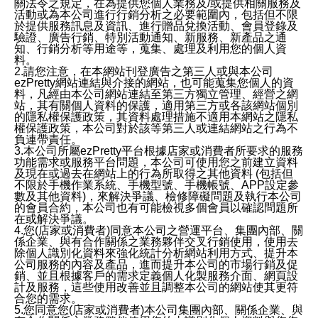
關法令之規定，在為提供您個人業務及/或提供相關服務及
活動或為本公司進行行銷分析之必要範圍內，包括但不限
於提供服務訊息及資訊、進行贈品兌換活動、會員登錄及
驗證、廣告行銷、特別活動通知、新服務、新產品之通
知、行銷分析等用途等，蒐集、處理及利用您的個人資
料。
2.請您注意，在本網站刊登廣告之第三人或與本公司
ezPretty網站連結與介接的網站，也可能蒐集您個人的資
料，凡經由本公司網站連結至第三方獨立管理、經營之網
站，其有關個人資料的保護，適用第三方或各該網站個別
的隱私權保護政策，其資料處理措施不適用本網站之隱私
權保護政策，本公司對於該等第三人或連結網站之行為不
負連帶責任。
3.本公司所屬ezPretty平台根據店家或消費者所要求的服務
功能需求或服務平台問題，本公司可使用您之前建立資料
及現在或過去在網站上的行為所取得之其他資料 (包括但
不限於手機作業系統、手機型號、手機帳號、APP設定參
數及其他資料)，來解決爭議、檢修障礙問題及執行本公司
的會員合約，本公司也有可能檢視多個會員以確認問題所
在或解決爭議。
4.您(店家或消費者)同意本公司之營運平台、集團內部、關
係企業、與有合作關係之業務夥伴交叉行銷使用，使用去
除個人識別化資料來強化統計分析網站利用方式、提升本
公司服務的內容及產品，進而提升本公司的市場行銷及促
銷、並且根據客戶的需求定義個人化製服務介面、網頁設
計及服務，這些使用改善並且調整本公司的網站使其更符
合您的需求。
5.您同意您(店家或消費者)本公司集團內部、關係企業、與