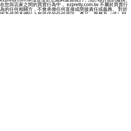
料於行銷活動資訊、商品訊息或新服務等相關行銷，且於
在您與店家之間的買賣行為中， ezpretty.com.tw 不屬於買賣行
首次行銷時，將提供您表示拒絕行銷之方式，本公司不會
為的任何相關方，不會承擔任何直接或間接責任或義務。 對於
向您索取相關費用。如您拒絕接受行銷服務或嗣後欲拒絕
因為使用本網站上所提供的任何資訊、產品、服務及（或）材
時，均可隨時通知本公司，本公司、所屬集團、關係企業
料，而產生或導致的任何損失或損害，ezpretty.com.tw 及其管
或與其合作行銷之第三方業務合作公司或第三方業務合作
理人員、員工或代表人均對此不承擔任何責任。 儘管
公司將立即停止利用您的個人資料行銷。
ezpretty.com.tw 已經盡了適當努力確保本網站上所列的服務符
四、個人資料利用之期間、地區、對象及方式如下
合合理的標準，仍不得將本網站內所列出的任何服務視為
1.期間：您同意於本公司存續期間或依法令之資料保存期
ezpretty.com.tw 推薦的服務，或是認為其代表該服務將會適用
間內，以及您的個人資料蒐集之目的消失或期限屆滿時，
於該用戶。如果該服務不適用於您，ezpretty.com.tw 將對此不
本公司得繼續保存、處理或利用您的個人資料。
承擔任何責任。
2.地區：就中華民國領域內。
網站使用者的守法義務及承諾
3.對象：本公司所屬公司(本公司)及其分公司、本公司之關
本條款構成您與 ezPretty 間之有效契約。 本條款中如有一部無
係企業、其他與本公司有業務往來或合作之機構。
效時，不影響其他條款之效力。 本條款如有未盡之處，雙方均
4.方式：以電話、簡訊、電子郵件、紙本或其他合於當時
應依誠實信用、平等互惠原則，共商解決之道。
科技之適當方式作個人資料之利用，(包括任何依法得利用
年齡和責任
之方式，但不限於使用於本網站或與外部合作之行銷)並於
你向 ezpretty.com.tw您確認您已經達到使用本網站的合法年
法令容許之範圍內，為行銷建檔、揭露、轉介或交互運用
齡。可以針對您在使用本網站時產生的任何責任，形成有約束力
予本公司及其合作對象。
的法律責任。您理解使用本網站時及他人使用您的登錄資訊使用
五、個人資料之類別
本網站時所產生的交易責任。
本聲明所指之個人資料類別如下:
網站連結
1.您提供之資料，包括您的姓名、性別、連絡方式(包括但
本網站可能包含有通往ezpretty.com.tw以外的其他方所運營網站
不限於電話、E-MAIL及地址等)、服務單位、職稱、為完
的超連結。此類超連結僅提供用於參考。此類網站不是由
成收款或付款所需之資料、IＰ位址、及其他得以直接或間
ezpretty.com.tw 控制，我們對其內容不承擔任何責任。在本網
接識別使用者身分之個人資料，及執行職務或業務之必要
站上加入通往此類網站的超連結，並非暗示我們贊同此類網站上
範圍內所需蒐集、處理及利用的個人資料。
的材料或是與其經營人之間存在任何聯繫。
2.為提升服務品質，本公司會依照所提供服務之性質，記
智慧財產權聲明
錄使用者的IP位址、以及在本公司內的瀏覽活動(例如，使
本網站上的所有資訊、內容、圖片、文字、聲音、圖像22、按
用者所使用的軟硬體、所點選的網頁)等資料，但是這些資
鈕、商標、服務標章及商品名稱均受中華民國國家法律及國際條