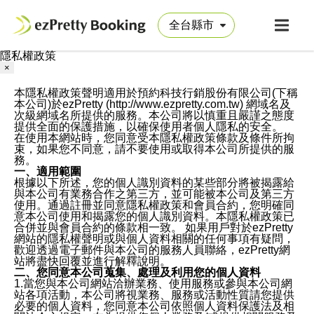
隱私權政策
×
本隱私權政策聲明適用於預約科技行銷股份有限公司(下稱
本公司)於ezPretty (http://www.ezpretty.com.tw) 網域名及
次級網域名所提供的服務。本公司將以慎重且嚴謹之態度
提供全面的保護措施，以確保使用者個人隱私的安全。
在使用本網站時，您同意受本隱私權政策條款及條件所拘
束，如果您不同意，請不要使用或取得本公司所提供的服
務。
一、適用範圍
根據以下所述，您的個人識別資料的某些部分將被揭露給
與本公司有業務合作之第三方，並可能被本公司及第三方
使用。通過註冊並同意隱私權政策和會員合約，您明確同
意本公司使用和揭露您的個人識別資料。本隱私權政策已
合併並與會員合約的條款相一致。 如果用戶對於ezPretty
網站的隱私權聲明或與個人資料相關的任何事項有疑問，
歡迎透過電子郵件與本公司的服務人員聯絡，ezPretty網
站將盡快回覆並進行解釋說明。
二、您同意本公司蒐集、處理及利用您的個人資料
1.當您與本公司網站洽辦業務、使用服務或參與本公司網
站各項活動，本公司將視業務、服務或活動性質請您提供
必要的個人資料，您同意本公司依照個人資料保護法及相