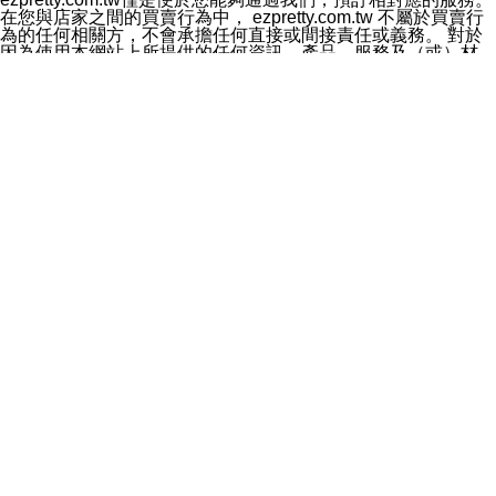
料於行銷活動資訊、商品訊息或新服務等相關行銷，且於
在您與店家之間的買賣行為中， ezpretty.com.tw 不屬於買賣行
首次行銷時，將提供您表示拒絕行銷之方式，本公司不會
為的任何相關方，不會承擔任何直接或間接責任或義務。 對於
向您索取相關費用。如您拒絕接受行銷服務或嗣後欲拒絕
因為使用本網站上所提供的任何資訊、產品、服務及（或）材
時，均可隨時通知本公司，本公司、所屬集團、關係企業
料，而產生或導致的任何損失或損害，ezpretty.com.tw 及其管
或與其合作行銷之第三方業務合作公司或第三方業務合作
理人員、員工或代表人均對此不承擔任何責任。 儘管
公司將立即停止利用您的個人資料行銷。
ezpretty.com.tw 已經盡了適當努力確保本網站上所列的服務符
四、個人資料利用之期間、地區、對象及方式如下
合合理的標準，仍不得將本網站內所列出的任何服務視為
1.期間：您同意於本公司存續期間或依法令之資料保存期
ezpretty.com.tw 推薦的服務，或是認為其代表該服務將會適用
間內，以及您的個人資料蒐集之目的消失或期限屆滿時，
於該用戶。如果該服務不適用於您，ezpretty.com.tw 將對此不
本公司得繼續保存、處理或利用您的個人資料。
承擔任何責任。
2.地區：就中華民國領域內。
網站使用者的守法義務及承諾
3.對象：本公司所屬公司(本公司)及其分公司、本公司之關
本條款構成您與 ezPretty 間之有效契約。 本條款中如有一部無
係企業、其他與本公司有業務往來或合作之機構。
效時，不影響其他條款之效力。 本條款如有未盡之處，雙方均
4.方式：以電話、簡訊、電子郵件、紙本或其他合於當時
應依誠實信用、平等互惠原則，共商解決之道。
科技之適當方式作個人資料之利用，(包括任何依法得利用
年齡和責任
之方式，但不限於使用於本網站或與外部合作之行銷)並於
你向 ezpretty.com.tw您確認您已經達到使用本網站的合法年
法令容許之範圍內，為行銷建檔、揭露、轉介或交互運用
齡。可以針對您在使用本網站時產生的任何責任，形成有約束力
予本公司及其合作對象。
的法律責任。您理解使用本網站時及他人使用您的登錄資訊使用
五、個人資料之類別
本網站時所產生的交易責任。
本聲明所指之個人資料類別如下:
網站連結
1.您提供之資料，包括您的姓名、性別、連絡方式(包括但
本網站可能包含有通往ezpretty.com.tw以外的其他方所運營網站
不限於電話、E-MAIL及地址等)、服務單位、職稱、為完
的超連結。此類超連結僅提供用於參考。此類網站不是由
成收款或付款所需之資料、IＰ位址、及其他得以直接或間
ezpretty.com.tw 控制，我們對其內容不承擔任何責任。在本網
接識別使用者身分之個人資料，及執行職務或業務之必要
站上加入通往此類網站的超連結，並非暗示我們贊同此類網站上
範圍內所需蒐集、處理及利用的個人資料。
的材料或是與其經營人之間存在任何聯繫。
2.為提升服務品質，本公司會依照所提供服務之性質，記
智慧財產權聲明
錄使用者的IP位址、以及在本公司內的瀏覽活動(例如，使
本網站上的所有資訊、內容、圖片、文字、聲音、圖像22、按
用者所使用的軟硬體、所點選的網頁)等資料，但是這些資
鈕、商標、服務標章及商品名稱均受中華民國國家法律及國際條