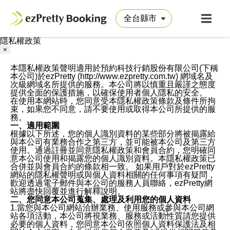
隱私權政策
×
本隱私權政策聲明適用於預約科技行銷股份有限公司(下稱
本公司)於ezPretty (http://www.ezpretty.com.tw) 網域名及
次級網域名所提供的服務。本公司將以慎重且嚴謹之態度
提供全面的保護措施，以確保使用者個人隱私的安全。
在使用本網站時，您同意受本隱私權政策條款及條件所拘
束，如果您不同意，請不要使用或取得本公司所提供的服
務。
一、適用範圍
根據以下所述，您的個人識別資料的某些部分將被揭露給
與本公司有業務合作之第三方，並可能被本公司及第三方
使用。通過註冊並同意隱私權政策和會員合約，您明確同
意本公司使用和揭露您的個人識別資料。本隱私權政策已
合併並與會員合約的條款相一致。 如果用戶對於ezPretty
網站的隱私權聲明或與個人資料相關的任何事項有疑問，
歡迎透過電子郵件與本公司的服務人員聯絡，ezPretty網
站將盡快回覆並進行解釋說明。
二、您同意本公司蒐集、處理及利用您的個人資料
1.當您與本公司網站洽辦業務、使用服務或參與本公司網
站各項活動，本公司將視業務、服務或活動性質請您提供
必要的個人資料，您同意本公司依照個人資料保護法及相