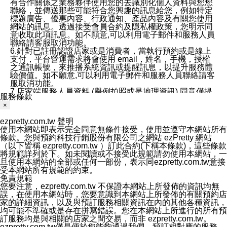
有合作關係之業務夥伴使用您的去識別化個人資料與您您
聯絡，並傳送那些可能符合您興趣的訊息給您，例如特定
標題廣告、優惠內容、行政通知、產品內容及有關您使用
網站的訊息。透過接受會員合約及隱私權政策，您明示同
意收取此項訊息。如不願意,可以利用電子郵件和服務人員
聯絡請客服取消功能。
6.針對已註冊認證店家或是消費者，當執行預約或是線上
支付，平台營運需求將會使用 email，姓名，手機，授權
之通訊帳號，來推播系統資訊或提醒訊息，以提升服務體
驗價值。如不願意,可以利用電子郵件和服務人員聯絡請客
服取消功能。
7.店家端服務人員資料 (舉例拍照或是地理資訊) 同意僅提
服務條款
供所屬店家管理人員可以使用消費者的作品集資料和員工
×
打卡個人圖像行為。本公司及ezPretty平台不會做任何使
用。
ezpretty.com.tw 聲明
三、本公司對您個人資料的揭露
使用本網站即表示完全同意無條件接受，使用並遵守本網站所有
1.基於現有服務平台的監管環境，預約科技保證不會揭露
條款。您與預約科技行銷股份有限公司之網站 ezPretty 網站
任何店家的營運資訊，且預約科技和店家均不能洩露消費
（以下皆稱 ezpretty.com.tw ）訂此合約(下稱本條款)，這些條款
者的個人資料。然而，在某些情況下，本公司可能會因受
將規範詳列於下。如未閱讀或不接受此規範請勿使用本網站，一
政府要求或法律規定，而被迫向政府或第三方提供資料。
旦使用本網站的全部或任何一部份，表示同ezpretty.com.tw意接
第三方也可能非法地攔截或存取傳輸的私人通訊，或會員
受本網站所有規範的約束。
可能濫用或誤用從本公司網站獲得的您的資料。因此，儘
免責規範
管本公司使用企業標準的保護措施來保護您的隱私，本公
您要注意，ezpretty.com.tw 不保證本網站上所發佈的資訊均無
司並未承諾您的個人識別資料或私人通訊將永遠保密。
誤，在使用本網站時，您要意識到本網站上所發佈的有關預約店
2.根據本公司的政策，本公司不會將涉及您的個人識別資
家的詳細資訊，以及與預訂服務相關資訊在內的其他各種資訊，
料出租或出售給第三方。
均可能不準確或是存在拼寫錯誤。您在本網站上所進行的所有預
3. 本公司、所屬集團、關係企業或與其合作行銷之第三方
訂服務均是與相關的店家之間交易，而非 ezpretty.com.tw。
業務合作公司會在您同意之情形下，始得利用您的個人資
ezpretty.com.tw僅是便於您能夠通過我們，預訂相對應的服務。