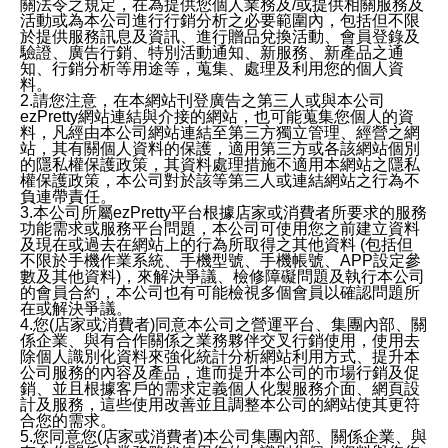
關法令之規定，在為提供您個人業務及/或提供相關服務及
活動或為本公司進行行銷分析之必要範圍內，包括但不限
於提供服務訊息及資訊、進行贈品兌換活動、會員登錄及
驗證、廣告行銷、特別活動通知、新服務、新產品之通
知、行銷分析等用途等，蒐集、處理及利用您的個人資
料。
2.請您注意，在本網站刊登廣告之第三人或與本公司
ezPretty網站連結與介接的網站，也可能蒐集您個人的資
料，凡經由本公司網站連結至第三方獨立管理、經營之網
站，其有關個人資料的保護，適用第三方或各該網站個別
的隱私權保護政策，其資料處理措施不適用本網站之隱私
權保護政策，本公司對於該等第三人或連結網站之行為不
負連帶責任。
3.本公司所屬ezPretty平台根據店家或消費者所要求的服務
功能需求或服務平台問題，本公司可使用您之前建立資料
及現在或過去在網站上的行為所取得之其他資料 (包括但
不限於手機作業系統、手機型號、手機帳號、APP設定參
數及其他資料)，來解決爭議、檢修障礙問題及執行本公司
的會員合約，本公司也有可能檢視多個會員以確認問題所
在或解決爭議。
4.您(店家或消費者)同意本公司之營運平台、集團內部、關
係企業、與有合作關係之業務夥伴交叉行銷使用，使用去
除個人識別化資料來強化統計分析網站利用方式、提升本
公司服務的內容及產品，進而提升本公司的市場行銷及促
銷、並且根據客戶的需求定義個人化製服務介面、網頁設
計及服務，這些使用改善並且調整本公司的網站使其更符
合您的需求。
5.您同意您(店家或消費者)本公司集團內部、關係企業、與