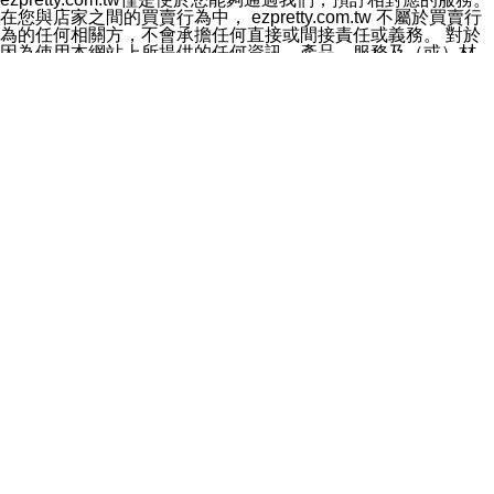
料於行銷活動資訊、商品訊息或新服務等相關行銷，且於
在您與店家之間的買賣行為中， ezpretty.com.tw 不屬於買賣行
首次行銷時，將提供您表示拒絕行銷之方式，本公司不會
為的任何相關方，不會承擔任何直接或間接責任或義務。 對於
向您索取相關費用。如您拒絕接受行銷服務或嗣後欲拒絕
因為使用本網站上所提供的任何資訊、產品、服務及（或）材
時，均可隨時通知本公司，本公司、所屬集團、關係企業
料，而產生或導致的任何損失或損害，ezpretty.com.tw 及其管
或與其合作行銷之第三方業務合作公司或第三方業務合作
理人員、員工或代表人均對此不承擔任何責任。 儘管
公司將立即停止利用您的個人資料行銷。
ezpretty.com.tw 已經盡了適當努力確保本網站上所列的服務符
四、個人資料利用之期間、地區、對象及方式如下
合合理的標準，仍不得將本網站內所列出的任何服務視為
1.期間：您同意於本公司存續期間或依法令之資料保存期
ezpretty.com.tw 推薦的服務，或是認為其代表該服務將會適用
間內，以及您的個人資料蒐集之目的消失或期限屆滿時，
於該用戶。如果該服務不適用於您，ezpretty.com.tw 將對此不
本公司得繼續保存、處理或利用您的個人資料。
承擔任何責任。
2.地區：就中華民國領域內。
網站使用者的守法義務及承諾
3.對象：本公司所屬公司(本公司)及其分公司、本公司之關
本條款構成您與 ezPretty 間之有效契約。 本條款中如有一部無
係企業、其他與本公司有業務往來或合作之機構。
效時，不影響其他條款之效力。 本條款如有未盡之處，雙方均
4.方式：以電話、簡訊、電子郵件、紙本或其他合於當時
應依誠實信用、平等互惠原則，共商解決之道。
科技之適當方式作個人資料之利用，(包括任何依法得利用
年齡和責任
之方式，但不限於使用於本網站或與外部合作之行銷)並於
你向 ezpretty.com.tw您確認您已經達到使用本網站的合法年
法令容許之範圍內，為行銷建檔、揭露、轉介或交互運用
齡。可以針對您在使用本網站時產生的任何責任，形成有約束力
予本公司及其合作對象。
的法律責任。您理解使用本網站時及他人使用您的登錄資訊使用
五、個人資料之類別
本網站時所產生的交易責任。
本聲明所指之個人資料類別如下:
網站連結
1.您提供之資料，包括您的姓名、性別、連絡方式(包括但
本網站可能包含有通往ezpretty.com.tw以外的其他方所運營網站
不限於電話、E-MAIL及地址等)、服務單位、職稱、為完
的超連結。此類超連結僅提供用於參考。此類網站不是由
成收款或付款所需之資料、IＰ位址、及其他得以直接或間
ezpretty.com.tw 控制，我們對其內容不承擔任何責任。在本網
接識別使用者身分之個人資料，及執行職務或業務之必要
站上加入通往此類網站的超連結，並非暗示我們贊同此類網站上
範圍內所需蒐集、處理及利用的個人資料。
的材料或是與其經營人之間存在任何聯繫。
2.為提升服務品質，本公司會依照所提供服務之性質，記
智慧財產權聲明
錄使用者的IP位址、以及在本公司內的瀏覽活動(例如，使
本網站上的所有資訊、內容、圖片、文字、聲音、圖像22、按
用者所使用的軟硬體、所點選的網頁)等資料，但是這些資
鈕、商標、服務標章及商品名稱均受中華民國國家法律及國際條