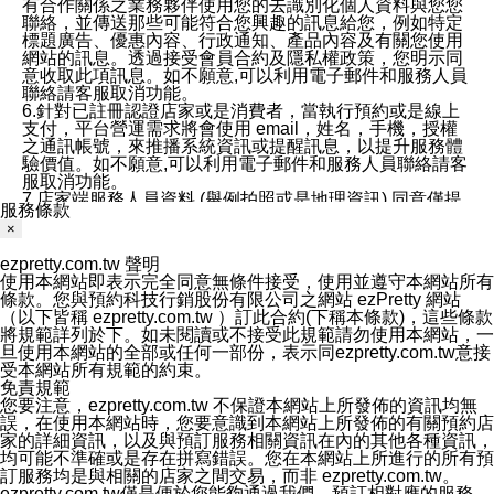
有合作關係之業務夥伴使用您的去識別化個人資料與您您
聯絡，並傳送那些可能符合您興趣的訊息給您，例如特定
標題廣告、優惠內容、行政通知、產品內容及有關您使用
網站的訊息。透過接受會員合約及隱私權政策，您明示同
意收取此項訊息。如不願意,可以利用電子郵件和服務人員
聯絡請客服取消功能。
6.針對已註冊認證店家或是消費者，當執行預約或是線上
支付，平台營運需求將會使用 email，姓名，手機，授權
之通訊帳號，來推播系統資訊或提醒訊息，以提升服務體
驗價值。如不願意,可以利用電子郵件和服務人員聯絡請客
服取消功能。
7.店家端服務人員資料 (舉例拍照或是地理資訊) 同意僅提
服務條款
供所屬店家管理人員可以使用消費者的作品集資料和員工
×
打卡個人圖像行為。本公司及ezPretty平台不會做任何使
用。
ezpretty.com.tw 聲明
三、本公司對您個人資料的揭露
使用本網站即表示完全同意無條件接受，使用並遵守本網站所有
1.基於現有服務平台的監管環境，預約科技保證不會揭露
條款。您與預約科技行銷股份有限公司之網站 ezPretty 網站
任何店家的營運資訊，且預約科技和店家均不能洩露消費
（以下皆稱 ezpretty.com.tw ）訂此合約(下稱本條款)，這些條款
者的個人資料。然而，在某些情況下，本公司可能會因受
將規範詳列於下。如未閱讀或不接受此規範請勿使用本網站，一
政府要求或法律規定，而被迫向政府或第三方提供資料。
旦使用本網站的全部或任何一部份，表示同ezpretty.com.tw意接
第三方也可能非法地攔截或存取傳輸的私人通訊，或會員
受本網站所有規範的約束。
可能濫用或誤用從本公司網站獲得的您的資料。因此，儘
免責規範
管本公司使用企業標準的保護措施來保護您的隱私，本公
您要注意，ezpretty.com.tw 不保證本網站上所發佈的資訊均無
司並未承諾您的個人識別資料或私人通訊將永遠保密。
誤，在使用本網站時，您要意識到本網站上所發佈的有關預約店
2.根據本公司的政策，本公司不會將涉及您的個人識別資
家的詳細資訊，以及與預訂服務相關資訊在內的其他各種資訊，
料出租或出售給第三方。
均可能不準確或是存在拼寫錯誤。您在本網站上所進行的所有預
3. 本公司、所屬集團、關係企業或與其合作行銷之第三方
訂服務均是與相關的店家之間交易，而非 ezpretty.com.tw。
業務合作公司會在您同意之情形下，始得利用您的個人資
ezpretty.com.tw僅是便於您能夠通過我們，預訂相對應的服務。