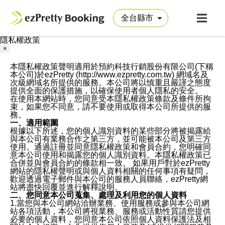
隱私權政策
×
本隱私權政策聲明適用於預約科技行銷股份有限公司(下稱
本公司)於ezPretty (http://www.ezpretty.com.tw) 網域名及
次級網域名所提供的服務。本公司將以慎重且嚴謹之態度
提供全面的保護措施，以確保使用者個人隱私的安全。
在使用本網站時，您同意受本隱私權政策條款及條件所拘
束，如果您不同意，請不要使用或取得本公司所提供的服
務。
一、適用範圍
根據以下所述，您的個人識別資料的某些部分將被揭露給
與本公司有業務合作之第三方，並可能被本公司及第三方
使用。通過註冊並同意隱私權政策和會員合約，您明確同
意本公司使用和揭露您的個人識別資料。本隱私權政策已
合併並與會員合約的條款相一致。 如果用戶對於ezPretty
網站的隱私權聲明或與個人資料相關的任何事項有疑問，
歡迎透過電子郵件與本公司的服務人員聯絡，ezPretty網
站將盡快回覆並進行解釋說明。
二、您同意本公司蒐集、處理及利用您的個人資料
1.當您與本公司網站洽辦業務、使用服務或參與本公司網
站各項活動，本公司將視業務、服務或活動性質請您提供
必要的個人資料，您同意本公司依照個人資料保護法及相