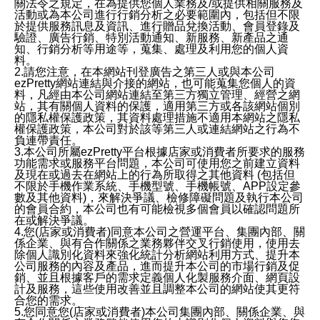
關法令之規定，在為提供您個人業務及/或提供相關服務及
活動或為本公司進行行銷分析之必要範圍內，包括但不限
於提供服務訊息及資訊、進行贈品兌換活動、會員登錄及
驗證、廣告行銷、特別活動通知、新服務、新產品之通
知、行銷分析等用途等，蒐集、處理及利用您的個人資
料。
2.請您注意，在本網站刊登廣告之第三人或與本公司
ezPretty網站連結與介接的網站，也可能蒐集您個人的資
料，凡經由本公司網站連結至第三方獨立管理、經營之網
站，其有關個人資料的保護，適用第三方或各該網站個別
的隱私權保護政策，其資料處理措施不適用本網站之隱私
權保護政策，本公司對於該等第三人或連結網站之行為不
負連帶責任。
3.本公司所屬ezPretty平台根據店家或消費者所要求的服務
功能需求或服務平台問題，本公司可使用您之前建立資料
及現在或過去在網站上的行為所取得之其他資料 (包括但
不限於手機作業系統、手機型號、手機帳號、APP設定參
數及其他資料)，來解決爭議、檢修障礙問題及執行本公司
的會員合約，本公司也有可能檢視多個會員以確認問題所
在或解決爭議。
4.您(店家或消費者)同意本公司之營運平台、集團內部、關
係企業、與有合作關係之業務夥伴交叉行銷使用，使用去
除個人識別化資料來強化統計分析網站利用方式、提升本
公司服務的內容及產品，進而提升本公司的市場行銷及促
銷、並且根據客戶的需求定義個人化製服務介面、網頁設
計及服務，這些使用改善並且調整本公司的網站使其更符
合您的需求。
5.您同意您(店家或消費者)本公司集團內部、關係企業、與