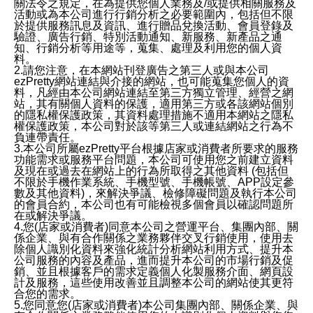
關法令之規定，在為提供您個人業務及/或提供相關服務及
活動或為本公司進行行銷分析之必要範圍內，包括但不限
於提供服務訊息及資訊、進行贈品兌換活動、會員登錄及
驗證、廣告行銷、特別活動通知、新服務、新產品之通
知、行銷分析等用途等，蒐集、處理及利用您的個人資
料。
2.請您注意，在本網站刊登廣告之第三人或與本公司
ezPretty網站連結與介接的網站，也可能蒐集您個人的資
料，凡經由本公司網站連結至第三方獨立管理、經營之網
站，其有關個人資料的保護，適用第三方或各該網站個別
的隱私權保護政策，其資料處理措施不適用本網站之隱私
權保護政策，本公司對於該等第三人或連結網站之行為不
負連帶責任。
3.本公司所屬ezPretty平台根據店家或消費者所要求的服務
功能需求或服務平台問題，本公司可使用您之前建立資料
及現在或過去在網站上的行為所取得之其他資料 (包括但
不限於手機作業系統、手機型號、手機帳號、APP設定參
數及其他資料)，來解決爭議、檢修障礙問題及執行本公司
的會員合約，本公司也有可能檢視多個會員以確認問題所
在或解決爭議。
4.您(店家或消費者)同意本公司之營運平台、集團內部、關
係企業、與有合作關係之業務夥伴交叉行銷使用，使用去
除個人識別化資料來強化統計分析網站利用方式、提升本
公司服務的內容及產品，進而提升本公司的市場行銷及促
銷、並且根據客戶的需求定義個人化製服務介面、網頁設
計及服務，這些使用改善並且調整本公司的網站使其更符
合您的需求。
5.您同意您(店家或消費者)本公司集團內部、關係企業、與