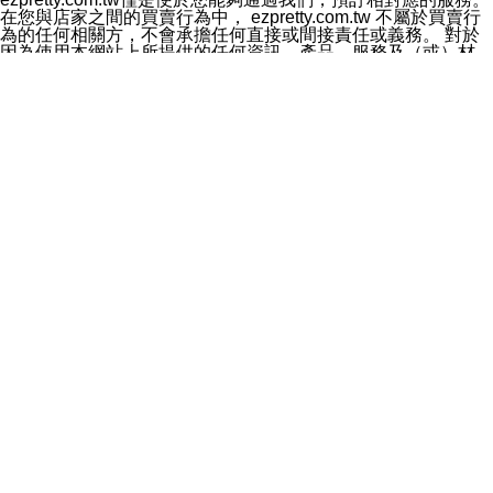
料於行銷活動資訊、商品訊息或新服務等相關行銷，且於
在您與店家之間的買賣行為中， ezpretty.com.tw 不屬於買賣行
首次行銷時，將提供您表示拒絕行銷之方式，本公司不會
為的任何相關方，不會承擔任何直接或間接責任或義務。 對於
向您索取相關費用。如您拒絕接受行銷服務或嗣後欲拒絕
因為使用本網站上所提供的任何資訊、產品、服務及（或）材
時，均可隨時通知本公司，本公司、所屬集團、關係企業
料，而產生或導致的任何損失或損害，ezpretty.com.tw 及其管
或與其合作行銷之第三方業務合作公司或第三方業務合作
理人員、員工或代表人均對此不承擔任何責任。 儘管
公司將立即停止利用您的個人資料行銷。
ezpretty.com.tw 已經盡了適當努力確保本網站上所列的服務符
四、個人資料利用之期間、地區、對象及方式如下
合合理的標準，仍不得將本網站內所列出的任何服務視為
1.期間：您同意於本公司存續期間或依法令之資料保存期
ezpretty.com.tw 推薦的服務，或是認為其代表該服務將會適用
間內，以及您的個人資料蒐集之目的消失或期限屆滿時，
於該用戶。如果該服務不適用於您，ezpretty.com.tw 將對此不
本公司得繼續保存、處理或利用您的個人資料。
承擔任何責任。
2.地區：就中華民國領域內。
網站使用者的守法義務及承諾
3.對象：本公司所屬公司(本公司)及其分公司、本公司之關
本條款構成您與 ezPretty 間之有效契約。 本條款中如有一部無
係企業、其他與本公司有業務往來或合作之機構。
效時，不影響其他條款之效力。 本條款如有未盡之處，雙方均
4.方式：以電話、簡訊、電子郵件、紙本或其他合於當時
應依誠實信用、平等互惠原則，共商解決之道。
科技之適當方式作個人資料之利用，(包括任何依法得利用
年齡和責任
之方式，但不限於使用於本網站或與外部合作之行銷)並於
你向 ezpretty.com.tw您確認您已經達到使用本網站的合法年
法令容許之範圍內，為行銷建檔、揭露、轉介或交互運用
齡。可以針對您在使用本網站時產生的任何責任，形成有約束力
予本公司及其合作對象。
的法律責任。您理解使用本網站時及他人使用您的登錄資訊使用
五、個人資料之類別
本網站時所產生的交易責任。
本聲明所指之個人資料類別如下:
網站連結
1.您提供之資料，包括您的姓名、性別、連絡方式(包括但
本網站可能包含有通往ezpretty.com.tw以外的其他方所運營網站
不限於電話、E-MAIL及地址等)、服務單位、職稱、為完
的超連結。此類超連結僅提供用於參考。此類網站不是由
成收款或付款所需之資料、IＰ位址、及其他得以直接或間
ezpretty.com.tw 控制，我們對其內容不承擔任何責任。在本網
接識別使用者身分之個人資料，及執行職務或業務之必要
站上加入通往此類網站的超連結，並非暗示我們贊同此類網站上
範圍內所需蒐集、處理及利用的個人資料。
的材料或是與其經營人之間存在任何聯繫。
2.為提升服務品質，本公司會依照所提供服務之性質，記
智慧財產權聲明
錄使用者的IP位址、以及在本公司內的瀏覽活動(例如，使
本網站上的所有資訊、內容、圖片、文字、聲音、圖像22、按
用者所使用的軟硬體、所點選的網頁)等資料，但是這些資
鈕、商標、服務標章及商品名稱均受中華民國國家法律及國際條