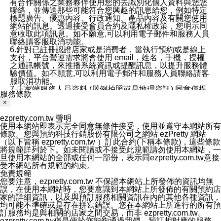
有合作關係之業務夥伴使用您的去識別化個人資料與您您
聯絡，並傳送那些可能符合您興趣的訊息給您，例如特定
標題廣告、優惠內容、行政通知、產品內容及有關您使用
網站的訊息。透過接受會員合約及隱私權政策，您明示同
意收取此項訊息。如不願意,可以利用電子郵件和服務人員
聯絡請客服取消功能。
6.針對已註冊認證店家或是消費者，當執行預約或是線上
支付，平台營運需求將會使用 email，姓名，手機，授權
之通訊帳號，來推播系統資訊或提醒訊息，以提升服務體
驗價值。如不願意,可以利用電子郵件和服務人員聯絡請客
服取消功能。
7.店家端服務人員資料 (舉例拍照或是地理資訊) 同意僅提
服務條款
供所屬店家管理人員可以使用消費者的作品集資料和員工
×
打卡個人圖像行為。本公司及ezPretty平台不會做任何使
用。
ezpretty.com.tw 聲明
三、本公司對您個人資料的揭露
使用本網站即表示完全同意無條件接受，使用並遵守本網站所有
1.基於現有服務平台的監管環境，預約科技保證不會揭露
條款。您與預約科技行銷股份有限公司之網站 ezPretty 網站
任何店家的營運資訊，且預約科技和店家均不能洩露消費
（以下皆稱 ezpretty.com.tw ）訂此合約(下稱本條款)，這些條款
者的個人資料。然而，在某些情況下，本公司可能會因受
將規範詳列於下。如未閱讀或不接受此規範請勿使用本網站，一
政府要求或法律規定，而被迫向政府或第三方提供資料。
旦使用本網站的全部或任何一部份，表示同ezpretty.com.tw意接
第三方也可能非法地攔截或存取傳輸的私人通訊，或會員
受本網站所有規範的約束。
可能濫用或誤用從本公司網站獲得的您的資料。因此，儘
免責規範
管本公司使用企業標準的保護措施來保護您的隱私，本公
您要注意，ezpretty.com.tw 不保證本網站上所發佈的資訊均無
司並未承諾您的個人識別資料或私人通訊將永遠保密。
誤，在使用本網站時，您要意識到本網站上所發佈的有關預約店
2.根據本公司的政策，本公司不會將涉及您的個人識別資
家的詳細資訊，以及與預訂服務相關資訊在內的其他各種資訊，
料出租或出售給第三方。
均可能不準確或是存在拼寫錯誤。您在本網站上所進行的所有預
3. 本公司、所屬集團、關係企業或與其合作行銷之第三方
訂服務均是與相關的店家之間交易，而非 ezpretty.com.tw。
業務合作公司會在您同意之情形下，始得利用您的個人資
ezpretty.com.tw僅是便於您能夠通過我們，預訂相對應的服務。