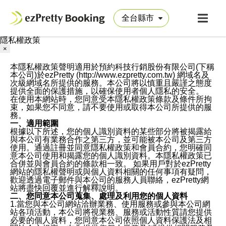
隱私權政策
×
本隱私權政策聲明適用於預約科技行銷股份有限公司(下稱
本公司)於ezPretty (http://www.ezpretty.com.tw) 網域名及
次級網域名所提供的服務。本公司將以慎重且嚴謹之態度
提供全面的保護措施，以確保使用者個人隱私的安全。
在使用本網站時，您同意受本隱私權政策條款及條件所拘
束，如果您不同意，請不要使用或取得本公司所提供的服
務。
一、適用範圍
根據以下所述，您的個人識別資料的某些部分將被揭露給
與本公司有業務合作之第三方，並可能被本公司及第三方
使用。通過註冊並同意隱私權政策和會員合約，您明確同
意本公司使用和揭露您的個人識別資料。本隱私權政策已
合併並與會員合約的條款相一致。 如果用戶對於ezPretty
網站的隱私權聲明或與個人資料相關的任何事項有疑問，
歡迎透過電子郵件與本公司的服務人員聯絡，ezPretty網
站將盡快回覆並進行解釋說明。
二、您同意本公司蒐集、處理及利用您的個人資料
1.當您與本公司網站洽辦業務、使用服務或參與本公司網
站各項活動，本公司將視業務、服務或活動性質請您提供
必要的個人資料，您同意本公司依照個人資料保護法及相