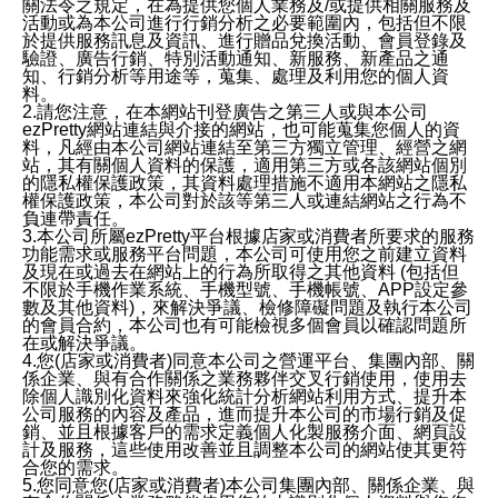
關法令之規定，在為提供您個人業務及/或提供相關服務及
活動或為本公司進行行銷分析之必要範圍內，包括但不限
於提供服務訊息及資訊、進行贈品兌換活動、會員登錄及
驗證、廣告行銷、特別活動通知、新服務、新產品之通
知、行銷分析等用途等，蒐集、處理及利用您的個人資
料。
2.請您注意，在本網站刊登廣告之第三人或與本公司
ezPretty網站連結與介接的網站，也可能蒐集您個人的資
料，凡經由本公司網站連結至第三方獨立管理、經營之網
站，其有關個人資料的保護，適用第三方或各該網站個別
的隱私權保護政策，其資料處理措施不適用本網站之隱私
權保護政策，本公司對於該等第三人或連結網站之行為不
負連帶責任。
3.本公司所屬ezPretty平台根據店家或消費者所要求的服務
功能需求或服務平台問題，本公司可使用您之前建立資料
及現在或過去在網站上的行為所取得之其他資料 (包括但
不限於手機作業系統、手機型號、手機帳號、APP設定參
數及其他資料)，來解決爭議、檢修障礙問題及執行本公司
的會員合約，本公司也有可能檢視多個會員以確認問題所
在或解決爭議。
4.您(店家或消費者)同意本公司之營運平台、集團內部、關
係企業、與有合作關係之業務夥伴交叉行銷使用，使用去
除個人識別化資料來強化統計分析網站利用方式、提升本
公司服務的內容及產品，進而提升本公司的市場行銷及促
銷、並且根據客戶的需求定義個人化製服務介面、網頁設
計及服務，這些使用改善並且調整本公司的網站使其更符
合您的需求。
5.您同意您(店家或消費者)本公司集團內部、關係企業、與