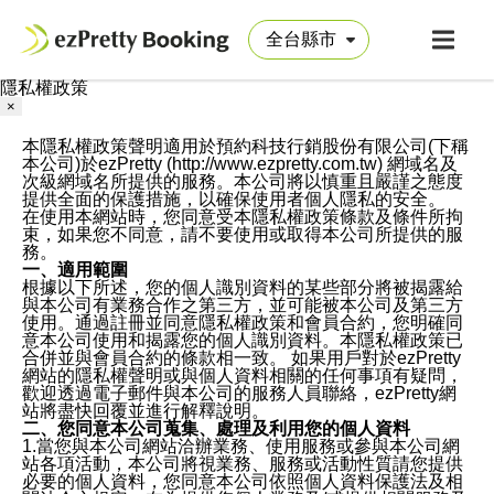
隱私權政策
×
本隱私權政策聲明適用於預約科技行銷股份有限公司(下稱
本公司)於ezPretty (http://www.ezpretty.com.tw) 網域名及
次級網域名所提供的服務。本公司將以慎重且嚴謹之態度
提供全面的保護措施，以確保使用者個人隱私的安全。
在使用本網站時，您同意受本隱私權政策條款及條件所拘
束，如果您不同意，請不要使用或取得本公司所提供的服
務。
一、適用範圍
根據以下所述，您的個人識別資料的某些部分將被揭露給
與本公司有業務合作之第三方，並可能被本公司及第三方
使用。通過註冊並同意隱私權政策和會員合約，您明確同
意本公司使用和揭露您的個人識別資料。本隱私權政策已
合併並與會員合約的條款相一致。 如果用戶對於ezPretty
網站的隱私權聲明或與個人資料相關的任何事項有疑問，
歡迎透過電子郵件與本公司的服務人員聯絡，ezPretty網
站將盡快回覆並進行解釋說明。
二、您同意本公司蒐集、處理及利用您的個人資料
1.當您與本公司網站洽辦業務、使用服務或參與本公司網
站各項活動，本公司將視業務、服務或活動性質請您提供
必要的個人資料，您同意本公司依照個人資料保護法及相