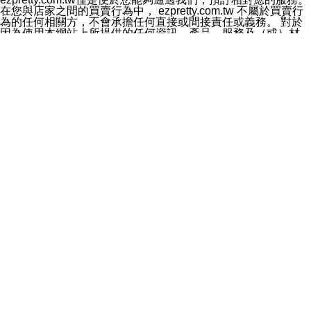
料於行銷活動資訊、商品訊息或新服務等相關行銷，且於
在您與店家之間的買賣行為中， ezpretty.com.tw 不屬於買賣行
首次行銷時，將提供您表示拒絕行銷之方式，本公司不會
為的任何相關方，不會承擔任何直接或間接責任或義務。 對於
向您索取相關費用。如您拒絕接受行銷服務或嗣後欲拒絕
因為使用本網站上所提供的任何資訊、產品、服務及（或）材
時，均可隨時通知本公司，本公司、所屬集團、關係企業
料，而產生或導致的任何損失或損害，ezpretty.com.tw 及其管
或與其合作行銷之第三方業務合作公司或第三方業務合作
理人員、員工或代表人均對此不承擔任何責任。 儘管
公司將立即停止利用您的個人資料行銷。
ezpretty.com.tw 已經盡了適當努力確保本網站上所列的服務符
四、個人資料利用之期間、地區、對象及方式如下
合合理的標準，仍不得將本網站內所列出的任何服務視為
1.期間：您同意於本公司存續期間或依法令之資料保存期
ezpretty.com.tw 推薦的服務，或是認為其代表該服務將會適用
間內，以及您的個人資料蒐集之目的消失或期限屆滿時，
於該用戶。如果該服務不適用於您，ezpretty.com.tw 將對此不
本公司得繼續保存、處理或利用您的個人資料。
承擔任何責任。
2.地區：就中華民國領域內。
網站使用者的守法義務及承諾
3.對象：本公司所屬公司(本公司)及其分公司、本公司之關
本條款構成您與 ezPretty 間之有效契約。 本條款中如有一部無
係企業、其他與本公司有業務往來或合作之機構。
效時，不影響其他條款之效力。 本條款如有未盡之處，雙方均
4.方式：以電話、簡訊、電子郵件、紙本或其他合於當時
應依誠實信用、平等互惠原則，共商解決之道。
科技之適當方式作個人資料之利用，(包括任何依法得利用
年齡和責任
之方式，但不限於使用於本網站或與外部合作之行銷)並於
你向 ezpretty.com.tw您確認您已經達到使用本網站的合法年
法令容許之範圍內，為行銷建檔、揭露、轉介或交互運用
齡。可以針對您在使用本網站時產生的任何責任，形成有約束力
予本公司及其合作對象。
的法律責任。您理解使用本網站時及他人使用您的登錄資訊使用
五、個人資料之類別
本網站時所產生的交易責任。
本聲明所指之個人資料類別如下:
網站連結
1.您提供之資料，包括您的姓名、性別、連絡方式(包括但
本網站可能包含有通往ezpretty.com.tw以外的其他方所運營網站
不限於電話、E-MAIL及地址等)、服務單位、職稱、為完
的超連結。此類超連結僅提供用於參考。此類網站不是由
成收款或付款所需之資料、IＰ位址、及其他得以直接或間
ezpretty.com.tw 控制，我們對其內容不承擔任何責任。在本網
接識別使用者身分之個人資料，及執行職務或業務之必要
站上加入通往此類網站的超連結，並非暗示我們贊同此類網站上
範圍內所需蒐集、處理及利用的個人資料。
的材料或是與其經營人之間存在任何聯繫。
2.為提升服務品質，本公司會依照所提供服務之性質，記
智慧財產權聲明
錄使用者的IP位址、以及在本公司內的瀏覽活動(例如，使
本網站上的所有資訊、內容、圖片、文字、聲音、圖像22、按
用者所使用的軟硬體、所點選的網頁)等資料，但是這些資
鈕、商標、服務標章及商品名稱均受中華民國國家法律及國際條