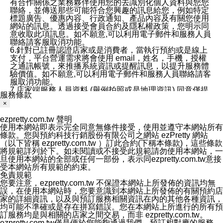
有合作關係之業務夥伴使用您的去識別化個人資料與您您
聯絡，並傳送那些可能符合您興趣的訊息給您，例如特定
標題廣告、優惠內容、行政通知、產品內容及有關您使用
網站的訊息。透過接受會員合約及隱私權政策，您明示同
意收取此項訊息。如不願意,可以利用電子郵件和服務人員
聯絡請客服取消功能。
6.針對已註冊認證店家或是消費者，當執行預約或是線上
支付，平台營運需求將會使用 email，姓名，手機，授權
之通訊帳號，來推播系統資訊或提醒訊息，以提升服務體
驗價值。如不願意,可以利用電子郵件和服務人員聯絡請客
服取消功能。
7.店家端服務人員資料 (舉例拍照或是地理資訊) 同意僅提
服務條款
供所屬店家管理人員可以使用消費者的作品集資料和員工
×
打卡個人圖像行為。本公司及ezPretty平台不會做任何使
用。
ezpretty.com.tw 聲明
三、本公司對您個人資料的揭露
使用本網站即表示完全同意無條件接受，使用並遵守本網站所有
1.基於現有服務平台的監管環境，預約科技保證不會揭露
條款。您與預約科技行銷股份有限公司之網站 ezPretty 網站
任何店家的營運資訊，且預約科技和店家均不能洩露消費
（以下皆稱 ezpretty.com.tw ）訂此合約(下稱本條款)，這些條款
者的個人資料。然而，在某些情況下，本公司可能會因受
將規範詳列於下。如未閱讀或不接受此規範請勿使用本網站，一
政府要求或法律規定，而被迫向政府或第三方提供資料。
旦使用本網站的全部或任何一部份，表示同ezpretty.com.tw意接
第三方也可能非法地攔截或存取傳輸的私人通訊，或會員
受本網站所有規範的約束。
可能濫用或誤用從本公司網站獲得的您的資料。因此，儘
免責規範
管本公司使用企業標準的保護措施來保護您的隱私，本公
您要注意，ezpretty.com.tw 不保證本網站上所發佈的資訊均無
司並未承諾您的個人識別資料或私人通訊將永遠保密。
誤，在使用本網站時，您要意識到本網站上所發佈的有關預約店
2.根據本公司的政策，本公司不會將涉及您的個人識別資
家的詳細資訊，以及與預訂服務相關資訊在內的其他各種資訊，
料出租或出售給第三方。
均可能不準確或是存在拼寫錯誤。您在本網站上所進行的所有預
3. 本公司、所屬集團、關係企業或與其合作行銷之第三方
訂服務均是與相關的店家之間交易，而非 ezpretty.com.tw。
業務合作公司會在您同意之情形下，始得利用您的個人資
ezpretty.com.tw僅是便於您能夠通過我們，預訂相對應的服務。