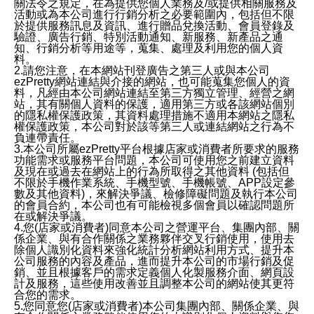
關法令之規定，在為提供您個人業務及/或提供相關服務及
活動或為本公司進行行銷分析之必要範圍內，包括但不限
於提供服務訊息及資訊、進行贈品兌換活動、會員登錄及
驗證、廣告行銷、特別活動通知、新服務、新產品之通
知、行銷分析等用途等，蒐集、處理及利用您的個人資
料。
2.請您注意，在本網站刊登廣告之第三人或與本公司
ezPretty網站連結與介接的網站，也可能蒐集您個人的資
料，凡經由本公司網站連結至第三方獨立管理、經營之網
站，其有關個人資料的保護，適用第三方或各該網站個別
的隱私權保護政策，其資料處理措施不適用本網站之隱私
權保護政策，本公司對於該等第三人或連結網站之行為不
負連帶責任。
3.本公司所屬ezPretty平台根據店家或消費者所要求的服務
功能需求或服務平台問題，本公司可使用您之前建立資料
及現在或過去在網站上的行為所取得之其他資料 (包括但
不限於手機作業系統、手機型號、手機帳號、APP設定參
數及其他資料)，來解決爭議、檢修障礙問題及執行本公司
的會員合約，本公司也有可能檢視多個會員以確認問題所
在或解決爭議。
4.您(店家或消費者)同意本公司之營運平台、集團內部、關
係企業、與有合作關係之業務夥伴交叉行銷使用，使用去
除個人識別化資料來強化統計分析網站利用方式、提升本
公司服務的內容及產品，進而提升本公司的市場行銷及促
銷、並且根據客戶的需求定義個人化製服務介面、網頁設
計及服務，這些使用改善並且調整本公司的網站使其更符
合您的需求。
5.您同意您(店家或消費者)本公司集團內部、關係企業、與