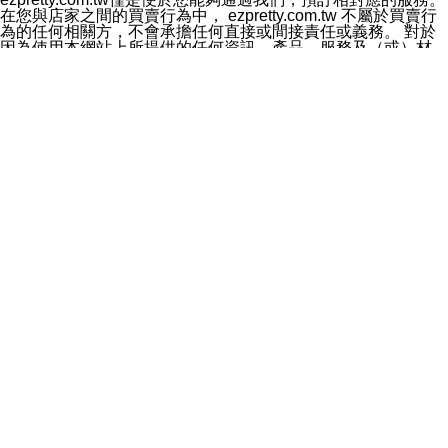
料於行銷活動資訊、商品訊息或新服務等相關行銷，且於
在您與店家之間的買賣行為中， ezpretty.com.tw 不屬於買賣行
首次行銷時，將提供您表示拒絕行銷之方式，本公司不會
為的任何相關方，不會承擔任何直接或間接責任或義務。 對於
向您索取相關費用。如您拒絕接受行銷服務或嗣後欲拒絕
因為使用本網站上所提供的任何資訊、產品、服務及（或）材
時，均可隨時通知本公司，本公司、所屬集團、關係企業
料，而產生或導致的任何損失或損害，ezpretty.com.tw 及其管
或與其合作行銷之第三方業務合作公司或第三方業務合作
理人員、員工或代表人均對此不承擔任何責任。 儘管
公司將立即停止利用您的個人資料行銷。
ezpretty.com.tw 已經盡了適當努力確保本網站上所列的服務符
四、個人資料利用之期間、地區、對象及方式如下
合合理的標準，仍不得將本網站內所列出的任何服務視為
1.期間：您同意於本公司存續期間或依法令之資料保存期
ezpretty.com.tw 推薦的服務，或是認為其代表該服務將會適用
間內，以及您的個人資料蒐集之目的消失或期限屆滿時，
於該用戶。如果該服務不適用於您，ezpretty.com.tw 將對此不
本公司得繼續保存、處理或利用您的個人資料。
承擔任何責任。
2.地區：就中華民國領域內。
網站使用者的守法義務及承諾
3.對象：本公司所屬公司(本公司)及其分公司、本公司之關
本條款構成您與 ezPretty 間之有效契約。 本條款中如有一部無
係企業、其他與本公司有業務往來或合作之機構。
效時，不影響其他條款之效力。 本條款如有未盡之處，雙方均
4.方式：以電話、簡訊、電子郵件、紙本或其他合於當時
應依誠實信用、平等互惠原則，共商解決之道。
科技之適當方式作個人資料之利用，(包括任何依法得利用
年齡和責任
之方式，但不限於使用於本網站或與外部合作之行銷)並於
你向 ezpretty.com.tw您確認您已經達到使用本網站的合法年
法令容許之範圍內，為行銷建檔、揭露、轉介或交互運用
齡。可以針對您在使用本網站時產生的任何責任，形成有約束力
予本公司及其合作對象。
的法律責任。您理解使用本網站時及他人使用您的登錄資訊使用
五、個人資料之類別
本網站時所產生的交易責任。
本聲明所指之個人資料類別如下:
網站連結
1.您提供之資料，包括您的姓名、性別、連絡方式(包括但
本網站可能包含有通往ezpretty.com.tw以外的其他方所運營網站
不限於電話、E-MAIL及地址等)、服務單位、職稱、為完
的超連結。此類超連結僅提供用於參考。此類網站不是由
成收款或付款所需之資料、IＰ位址、及其他得以直接或間
ezpretty.com.tw 控制，我們對其內容不承擔任何責任。在本網
接識別使用者身分之個人資料，及執行職務或業務之必要
站上加入通往此類網站的超連結，並非暗示我們贊同此類網站上
範圍內所需蒐集、處理及利用的個人資料。
的材料或是與其經營人之間存在任何聯繫。
2.為提升服務品質，本公司會依照所提供服務之性質，記
智慧財產權聲明
錄使用者的IP位址、以及在本公司內的瀏覽活動(例如，使
本網站上的所有資訊、內容、圖片、文字、聲音、圖像22、按
用者所使用的軟硬體、所點選的網頁)等資料，但是這些資
鈕、商標、服務標章及商品名稱均受中華民國國家法律及國際條