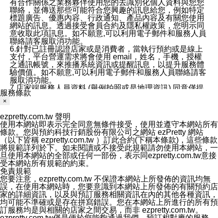
有合作關係之業務夥伴使用您的去識別化個人資料與您您
聯絡，並傳送那些可能符合您興趣的訊息給您，例如特定
標題廣告、優惠內容、行政通知、產品內容及有關您使用
網站的訊息。透過接受會員合約及隱私權政策，您明示同
意收取此項訊息。如不願意,可以利用電子郵件和服務人員
聯絡請客服取消功能。
6.針對已註冊認證店家或是消費者，當執行預約或是線上
支付，平台營運需求將會使用 email，姓名，手機，授權
之通訊帳號，來推播系統資訊或提醒訊息，以提升服務體
驗價值。如不願意,可以利用電子郵件和服務人員聯絡請客
服取消功能。
7.店家端服務人員資料 (舉例拍照或是地理資訊) 同意僅提
服務條款
供所屬店家管理人員可以使用消費者的作品集資料和員工
×
打卡個人圖像行為。本公司及ezPretty平台不會做任何使
用。
ezpretty.com.tw 聲明
三、本公司對您個人資料的揭露
使用本網站即表示完全同意無條件接受，使用並遵守本網站所有
1.基於現有服務平台的監管環境，預約科技保證不會揭露
條款。您與預約科技行銷股份有限公司之網站 ezPretty 網站
任何店家的營運資訊，且預約科技和店家均不能洩露消費
（以下皆稱 ezpretty.com.tw ）訂此合約(下稱本條款)，這些條款
者的個人資料。然而，在某些情況下，本公司可能會因受
將規範詳列於下。如未閱讀或不接受此規範請勿使用本網站，一
政府要求或法律規定，而被迫向政府或第三方提供資料。
旦使用本網站的全部或任何一部份，表示同ezpretty.com.tw意接
第三方也可能非法地攔截或存取傳輸的私人通訊，或會員
受本網站所有規範的約束。
可能濫用或誤用從本公司網站獲得的您的資料。因此，儘
免責規範
管本公司使用企業標準的保護措施來保護您的隱私，本公
您要注意，ezpretty.com.tw 不保證本網站上所發佈的資訊均無
司並未承諾您的個人識別資料或私人通訊將永遠保密。
誤，在使用本網站時，您要意識到本網站上所發佈的有關預約店
2.根據本公司的政策，本公司不會將涉及您的個人識別資
家的詳細資訊，以及與預訂服務相關資訊在內的其他各種資訊，
料出租或出售給第三方。
均可能不準確或是存在拼寫錯誤。您在本網站上所進行的所有預
3. 本公司、所屬集團、關係企業或與其合作行銷之第三方
訂服務均是與相關的店家之間交易，而非 ezpretty.com.tw。
業務合作公司會在您同意之情形下，始得利用您的個人資
ezpretty.com.tw僅是便於您能夠通過我們，預訂相對應的服務。