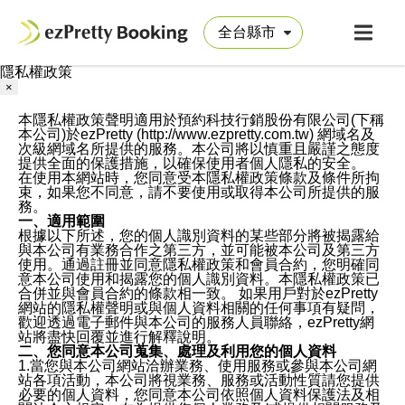
隱私權政策
×
本隱私權政策聲明適用於預約科技行銷股份有限公司(下稱
本公司)於ezPretty (http://www.ezpretty.com.tw) 網域名及
次級網域名所提供的服務。本公司將以慎重且嚴謹之態度
提供全面的保護措施，以確保使用者個人隱私的安全。
在使用本網站時，您同意受本隱私權政策條款及條件所拘
束，如果您不同意，請不要使用或取得本公司所提供的服
務。
一、適用範圍
根據以下所述，您的個人識別資料的某些部分將被揭露給
與本公司有業務合作之第三方，並可能被本公司及第三方
使用。通過註冊並同意隱私權政策和會員合約，您明確同
意本公司使用和揭露您的個人識別資料。本隱私權政策已
合併並與會員合約的條款相一致。 如果用戶對於ezPretty
網站的隱私權聲明或與個人資料相關的任何事項有疑問，
歡迎透過電子郵件與本公司的服務人員聯絡，ezPretty網
站將盡快回覆並進行解釋說明。
二、您同意本公司蒐集、處理及利用您的個人資料
1.當您與本公司網站洽辦業務、使用服務或參與本公司網
站各項活動，本公司將視業務、服務或活動性質請您提供
必要的個人資料，您同意本公司依照個人資料保護法及相