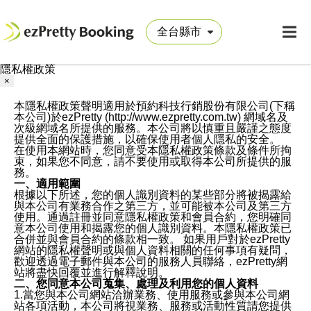
隱私權政策
×
本隱私權政策聲明適用於預約科技行銷股份有限公司(下稱
本公司)於ezPretty (http://www.ezpretty.com.tw) 網域名及
次級網域名所提供的服務。本公司將以慎重且嚴謹之態度
提供全面的保護措施，以確保使用者個人隱私的安全。
在使用本網站時，您同意受本隱私權政策條款及條件所拘
束，如果您不同意，請不要使用或取得本公司所提供的服
務。
一、適用範圍
根據以下所述，您的個人識別資料的某些部分將被揭露給
與本公司有業務合作之第三方，並可能被本公司及第三方
使用。通過註冊並同意隱私權政策和會員合約，您明確同
意本公司使用和揭露您的個人識別資料。本隱私權政策已
合併並與會員合約的條款相一致。 如果用戶對於ezPretty
網站的隱私權聲明或與個人資料相關的任何事項有疑問，
歡迎透過電子郵件與本公司的服務人員聯絡，ezPretty網
站將盡快回覆並進行解釋說明。
二、您同意本公司蒐集、處理及利用您的個人資料
1.當您與本公司網站洽辦業務、使用服務或參與本公司網
站各項活動，本公司將視業務、服務或活動性質請您提供