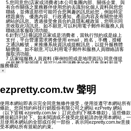
5.您同意您(店家或消費者)本公司集團內部、關係企業、與
有合作關係之業務夥伴使用您的去識別化個人資料與您您
聯絡，並傳送那些可能符合您興趣的訊息給您，例如特定
標題廣告、優惠內容、行政通知、產品內容及有關您使用
網站的訊息。透過接受會員合約及隱私權政策，您明示同
意收取此項訊息。如不願意,可以利用電子郵件和服務人員
聯絡請客服取消功能。
6.針對已註冊認證店家或是消費者，當執行預約或是線上
支付，平台營運需求將會使用 email，姓名，手機，授權
之通訊帳號，來推播系統資訊或提醒訊息，以提升服務體
驗價值。如不願意,可以利用電子郵件和服務人員聯絡請客
服取消功能。
7.店家端服務人員資料 (舉例拍照或是地理資訊) 同意僅提
供所屬店家管理人員可以使用消費者的作品集資料和員工
服務條款
打卡個人圖像行為。本公司及ezPretty平台不會做任何使
×
用。
三、本公司對您個人資料的揭露
1.基於現有服務平台的監管環境，預約科技保證不會揭露
ezpretty.com.tw 聲明
任何店家的營運資訊，且預約科技和店家均不能洩露消費
者的個人資料。然而，在某些情況下，本公司可能會因受
政府要求或法律規定，而被迫向政府或第三方提供資料。
第三方也可能非法地攔截或存取傳輸的私人通訊，或會員
使用本網站即表示完全同意無條件接受，使用並遵守本網站所有
可能濫用或誤用從本公司網站獲得的您的資料。因此，儘
條款。您與預約科技行銷股份有限公司之網站 ezPretty 網站
管本公司使用企業標準的保護措施來保護您的隱私，本公
（以下皆稱 ezpretty.com.tw ）訂此合約(下稱本條款)，這些條款
司並未承諾您的個人識別資料或私人通訊將永遠保密。
將規範詳列於下。如未閱讀或不接受此規範請勿使用本網站，一
2.根據本公司的政策，本公司不會將涉及您的個人識別資
旦使用本網站的全部或任何一部份，表示同ezpretty.com.tw意接
料出租或出售給第三方。
受本網站所有規範的約束。
3. 本公司、所屬集團、關係企業或與其合作行銷之第三方