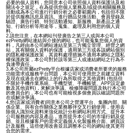
必要的個人資料，您同意本公司依照個人資料保護法及相
關法令之規定，在為提供您個人業務及/或提供相關服務及
活動或為本公司進行行銷分析之必要範圍內，包括但不限
於提供服務訊息及資訊、進行贈品兌換活動、會員登錄及
驗證、廣告行銷、特別活動通知、新服務、新產品之通
知、行銷分析等用途等，蒐集、處理及利用您的個人資
料。
2.請您注意，在本網站刊登廣告之第三人或與本公司
ezPretty網站連結與介接的網站，也可能蒐集您個人的資
料，凡經由本公司網站連結至第三方獨立管理、經營之網
站，其有關個人資料的保護，適用第三方或各該網站個別
的隱私權保護政策，其資料處理措施不適用本網站之隱私
權保護政策，本公司對於該等第三人或連結網站之行為不
負連帶責任。
3.本公司所屬ezPretty平台根據店家或消費者所要求的服務
功能需求或服務平台問題，本公司可使用您之前建立資料
及現在或過去在網站上的行為所取得之其他資料 (包括但
不限於手機作業系統、手機型號、手機帳號、APP設定參
數及其他資料)，來解決爭議、檢修障礙問題及執行本公司
的會員合約，本公司也有可能檢視多個會員以確認問題所
在或解決爭議。
4.您(店家或消費者)同意本公司之營運平台、集團內部、關
係企業、與有合作關係之業務夥伴交叉行銷使用，使用去
除個人識別化資料來強化統計分析網站利用方式、提升本
公司服務的內容及產品，進而提升本公司的市場行銷及促
銷、並且根據客戶的需求定義個人化製服務介面、網頁設
計及服務，這些使用改善並且調整本公司的網站使其更符
合您的需求。