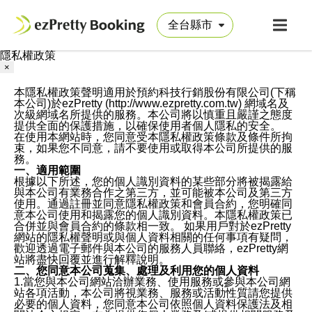
隱私權政策
×
本隱私權政策聲明適用於預約科技行銷股份有限公司(下稱
本公司)於ezPretty (http://www.ezpretty.com.tw) 網域名及
次級網域名所提供的服務。本公司將以慎重且嚴謹之態度
提供全面的保護措施，以確保使用者個人隱私的安全。
在使用本網站時，您同意受本隱私權政策條款及條件所拘
束，如果您不同意，請不要使用或取得本公司所提供的服
務。
一、適用範圍
根據以下所述，您的個人識別資料的某些部分將被揭露給
與本公司有業務合作之第三方，並可能被本公司及第三方
使用。通過註冊並同意隱私權政策和會員合約，您明確同
意本公司使用和揭露您的個人識別資料。本隱私權政策已
合併並與會員合約的條款相一致。 如果用戶對於ezPretty
網站的隱私權聲明或與個人資料相關的任何事項有疑問，
歡迎透過電子郵件與本公司的服務人員聯絡，ezPretty網
站將盡快回覆並進行解釋說明。
二、您同意本公司蒐集、處理及利用您的個人資料
1.當您與本公司網站洽辦業務、使用服務或參與本公司網
站各項活動，本公司將視業務、服務或活動性質請您提供
必要的個人資料，您同意本公司依照個人資料保護法及相