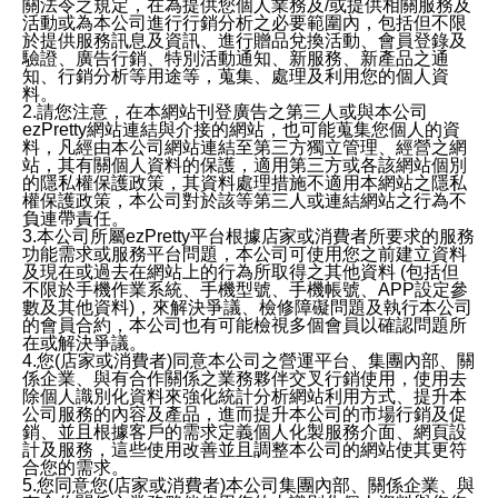
關法令之規定，在為提供您個人業務及/或提供相關服務及
活動或為本公司進行行銷分析之必要範圍內，包括但不限
於提供服務訊息及資訊、進行贈品兌換活動、會員登錄及
驗證、廣告行銷、特別活動通知、新服務、新產品之通
知、行銷分析等用途等，蒐集、處理及利用您的個人資
料。
2.請您注意，在本網站刊登廣告之第三人或與本公司
ezPretty網站連結與介接的網站，也可能蒐集您個人的資
料，凡經由本公司網站連結至第三方獨立管理、經營之網
站，其有關個人資料的保護，適用第三方或各該網站個別
的隱私權保護政策，其資料處理措施不適用本網站之隱私
權保護政策，本公司對於該等第三人或連結網站之行為不
負連帶責任。
3.本公司所屬ezPretty平台根據店家或消費者所要求的服務
功能需求或服務平台問題，本公司可使用您之前建立資料
及現在或過去在網站上的行為所取得之其他資料 (包括但
不限於手機作業系統、手機型號、手機帳號、APP設定參
數及其他資料)，來解決爭議、檢修障礙問題及執行本公司
的會員合約，本公司也有可能檢視多個會員以確認問題所
在或解決爭議。
4.您(店家或消費者)同意本公司之營運平台、集團內部、關
係企業、與有合作關係之業務夥伴交叉行銷使用，使用去
除個人識別化資料來強化統計分析網站利用方式、提升本
公司服務的內容及產品，進而提升本公司的市場行銷及促
銷、並且根據客戶的需求定義個人化製服務介面、網頁設
計及服務，這些使用改善並且調整本公司的網站使其更符
合您的需求。
5.您同意您(店家或消費者)本公司集團內部、關係企業、與