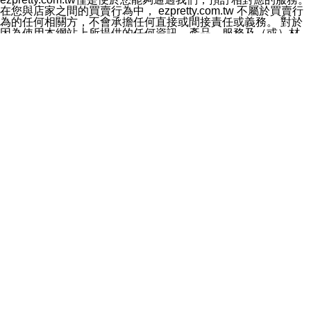
料於行銷活動資訊、商品訊息或新服務等相關行銷，且於
在您與店家之間的買賣行為中， ezpretty.com.tw 不屬於買賣行
首次行銷時，將提供您表示拒絕行銷之方式，本公司不會
為的任何相關方，不會承擔任何直接或間接責任或義務。 對於
向您索取相關費用。如您拒絕接受行銷服務或嗣後欲拒絕
因為使用本網站上所提供的任何資訊、產品、服務及（或）材
時，均可隨時通知本公司，本公司、所屬集團、關係企業
料，而產生或導致的任何損失或損害，ezpretty.com.tw 及其管
或與其合作行銷之第三方業務合作公司或第三方業務合作
理人員、員工或代表人均對此不承擔任何責任。 儘管
公司將立即停止利用您的個人資料行銷。
ezpretty.com.tw 已經盡了適當努力確保本網站上所列的服務符
四、個人資料利用之期間、地區、對象及方式如下
合合理的標準，仍不得將本網站內所列出的任何服務視為
1.期間：您同意於本公司存續期間或依法令之資料保存期
ezpretty.com.tw 推薦的服務，或是認為其代表該服務將會適用
間內，以及您的個人資料蒐集之目的消失或期限屆滿時，
於該用戶。如果該服務不適用於您，ezpretty.com.tw 將對此不
本公司得繼續保存、處理或利用您的個人資料。
承擔任何責任。
2.地區：就中華民國領域內。
網站使用者的守法義務及承諾
3.對象：本公司所屬公司(本公司)及其分公司、本公司之關
本條款構成您與 ezPretty 間之有效契約。 本條款中如有一部無
係企業、其他與本公司有業務往來或合作之機構。
效時，不影響其他條款之效力。 本條款如有未盡之處，雙方均
4.方式：以電話、簡訊、電子郵件、紙本或其他合於當時
應依誠實信用、平等互惠原則，共商解決之道。
科技之適當方式作個人資料之利用，(包括任何依法得利用
年齡和責任
之方式，但不限於使用於本網站或與外部合作之行銷)並於
你向 ezpretty.com.tw您確認您已經達到使用本網站的合法年
法令容許之範圍內，為行銷建檔、揭露、轉介或交互運用
齡。可以針對您在使用本網站時產生的任何責任，形成有約束力
予本公司及其合作對象。
的法律責任。您理解使用本網站時及他人使用您的登錄資訊使用
五、個人資料之類別
本網站時所產生的交易責任。
本聲明所指之個人資料類別如下:
網站連結
1.您提供之資料，包括您的姓名、性別、連絡方式(包括但
本網站可能包含有通往ezpretty.com.tw以外的其他方所運營網站
不限於電話、E-MAIL及地址等)、服務單位、職稱、為完
的超連結。此類超連結僅提供用於參考。此類網站不是由
成收款或付款所需之資料、IＰ位址、及其他得以直接或間
ezpretty.com.tw 控制，我們對其內容不承擔任何責任。在本網
接識別使用者身分之個人資料，及執行職務或業務之必要
站上加入通往此類網站的超連結，並非暗示我們贊同此類網站上
範圍內所需蒐集、處理及利用的個人資料。
的材料或是與其經營人之間存在任何聯繫。
2.為提升服務品質，本公司會依照所提供服務之性質，記
智慧財產權聲明
錄使用者的IP位址、以及在本公司內的瀏覽活動(例如，使
本網站上的所有資訊、內容、圖片、文字、聲音、圖像22、按
用者所使用的軟硬體、所點選的網頁)等資料，但是這些資
鈕、商標、服務標章及商品名稱均受中華民國國家法律及國際條