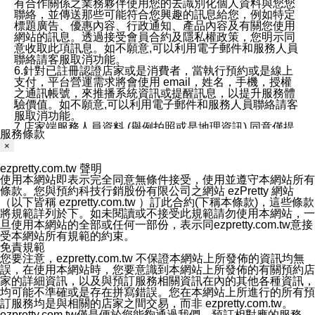
有合作關係之業務夥伴使用您的去識別化個人資料與您您
聯絡，並傳送那些可能符合您興趣的訊息給您，例如特定
標題廣告、優惠內容、行政通知、產品內容及有關您使用
網站的訊息。透過接受會員合約及隱私權政策，您明示同
意收取此項訊息。如不願意,可以利用電子郵件和服務人員
聯絡請客服取消功能。
6.針對已註冊認證店家或是消費者，當執行預約或是線上
支付，平台營運需求將會使用 email，姓名，手機，授權
之通訊帳號，來推播系統資訊或提醒訊息，以提升服務體
驗價值。如不願意,可以利用電子郵件和服務人員聯絡請客
服取消功能。
7.店家端服務人員資料 (舉例拍照或是地理資訊) 同意僅提
服務條款
供所屬店家管理人員可以使用消費者的作品集資料和員工
×
打卡個人圖像行為。本公司及ezPretty平台不會做任何使
用。
ezpretty.com.tw 聲明
三、本公司對您個人資料的揭露
使用本網站即表示完全同意無條件接受，使用並遵守本網站所有
1.基於現有服務平台的監管環境，預約科技保證不會揭露
條款。您與預約科技行銷股份有限公司之網站 ezPretty 網站
任何店家的營運資訊，且預約科技和店家均不能洩露消費
（以下皆稱 ezpretty.com.tw ）訂此合約(下稱本條款)，這些條款
者的個人資料。然而，在某些情況下，本公司可能會因受
將規範詳列於下。如未閱讀或不接受此規範請勿使用本網站，一
政府要求或法律規定，而被迫向政府或第三方提供資料。
旦使用本網站的全部或任何一部份，表示同ezpretty.com.tw意接
第三方也可能非法地攔截或存取傳輸的私人通訊，或會員
受本網站所有規範的約束。
可能濫用或誤用從本公司網站獲得的您的資料。因此，儘
免責規範
管本公司使用企業標準的保護措施來保護您的隱私，本公
您要注意，ezpretty.com.tw 不保證本網站上所發佈的資訊均無
司並未承諾您的個人識別資料或私人通訊將永遠保密。
誤，在使用本網站時，您要意識到本網站上所發佈的有關預約店
2.根據本公司的政策，本公司不會將涉及您的個人識別資
家的詳細資訊，以及與預訂服務相關資訊在內的其他各種資訊，
料出租或出售給第三方。
均可能不準確或是存在拼寫錯誤。您在本網站上所進行的所有預
3. 本公司、所屬集團、關係企業或與其合作行銷之第三方
訂服務均是與相關的店家之間交易，而非 ezpretty.com.tw。
業務合作公司會在您同意之情形下，始得利用您的個人資
ezpretty.com.tw僅是便於您能夠通過我們，預訂相對應的服務。