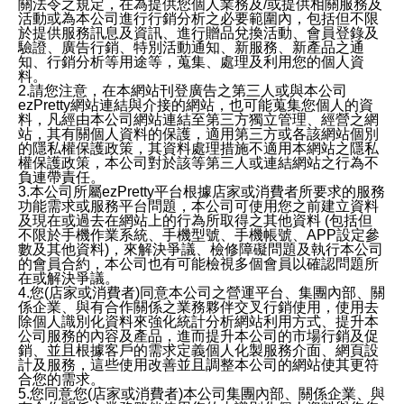
關法令之規定，在為提供您個人業務及/或提供相關服務及
活動或為本公司進行行銷分析之必要範圍內，包括但不限
於提供服務訊息及資訊、進行贈品兌換活動、會員登錄及
驗證、廣告行銷、特別活動通知、新服務、新產品之通
知、行銷分析等用途等，蒐集、處理及利用您的個人資
料。
2.請您注意，在本網站刊登廣告之第三人或與本公司
ezPretty網站連結與介接的網站，也可能蒐集您個人的資
料，凡經由本公司網站連結至第三方獨立管理、經營之網
站，其有關個人資料的保護，適用第三方或各該網站個別
的隱私權保護政策，其資料處理措施不適用本網站之隱私
權保護政策，本公司對於該等第三人或連結網站之行為不
負連帶責任。
3.本公司所屬ezPretty平台根據店家或消費者所要求的服務
功能需求或服務平台問題，本公司可使用您之前建立資料
及現在或過去在網站上的行為所取得之其他資料 (包括但
不限於手機作業系統、手機型號、手機帳號、APP設定參
數及其他資料)，來解決爭議、檢修障礙問題及執行本公司
的會員合約，本公司也有可能檢視多個會員以確認問題所
在或解決爭議。
4.您(店家或消費者)同意本公司之營運平台、集團內部、關
係企業、與有合作關係之業務夥伴交叉行銷使用，使用去
除個人識別化資料來強化統計分析網站利用方式、提升本
公司服務的內容及產品，進而提升本公司的市場行銷及促
銷、並且根據客戶的需求定義個人化製服務介面、網頁設
計及服務，這些使用改善並且調整本公司的網站使其更符
合您的需求。
5.您同意您(店家或消費者)本公司集團內部、關係企業、與