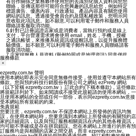
有合作關係之業務夥伴使用您的去識別化個人資料與您您
聯絡，並傳送那些可能符合您興趣的訊息給您，例如特定
標題廣告、優惠內容、行政通知、產品內容及有關您使用
網站的訊息。透過接受會員合約及隱私權政策，您明示同
意收取此項訊息。如不願意,可以利用電子郵件和服務人員
聯絡請客服取消功能。
6.針對已註冊認證店家或是消費者，當執行預約或是線上
支付，平台營運需求將會使用 email，姓名，手機，授權
之通訊帳號，來推播系統資訊或提醒訊息，以提升服務體
驗價值。如不願意,可以利用電子郵件和服務人員聯絡請客
服取消功能。
7.店家端服務人員資料 (舉例拍照或是地理資訊) 同意僅提
服務條款
供所屬店家管理人員可以使用消費者的作品集資料和員工
×
打卡個人圖像行為。本公司及ezPretty平台不會做任何使
用。
ezpretty.com.tw 聲明
三、本公司對您個人資料的揭露
使用本網站即表示完全同意無條件接受，使用並遵守本網站所有
1.基於現有服務平台的監管環境，預約科技保證不會揭露
條款。您與預約科技行銷股份有限公司之網站 ezPretty 網站
任何店家的營運資訊，且預約科技和店家均不能洩露消費
（以下皆稱 ezpretty.com.tw ）訂此合約(下稱本條款)，這些條款
者的個人資料。然而，在某些情況下，本公司可能會因受
將規範詳列於下。如未閱讀或不接受此規範請勿使用本網站，一
政府要求或法律規定，而被迫向政府或第三方提供資料。
旦使用本網站的全部或任何一部份，表示同ezpretty.com.tw意接
第三方也可能非法地攔截或存取傳輸的私人通訊，或會員
受本網站所有規範的約束。
可能濫用或誤用從本公司網站獲得的您的資料。因此，儘
免責規範
管本公司使用企業標準的保護措施來保護您的隱私，本公
您要注意，ezpretty.com.tw 不保證本網站上所發佈的資訊均無
司並未承諾您的個人識別資料或私人通訊將永遠保密。
誤，在使用本網站時，您要意識到本網站上所發佈的有關預約店
2.根據本公司的政策，本公司不會將涉及您的個人識別資
家的詳細資訊，以及與預訂服務相關資訊在內的其他各種資訊，
料出租或出售給第三方。
均可能不準確或是存在拼寫錯誤。您在本網站上所進行的所有預
3. 本公司、所屬集團、關係企業或與其合作行銷之第三方
訂服務均是與相關的店家之間交易，而非 ezpretty.com.tw。
業務合作公司會在您同意之情形下，始得利用您的個人資
ezpretty.com.tw僅是便於您能夠通過我們，預訂相對應的服務。