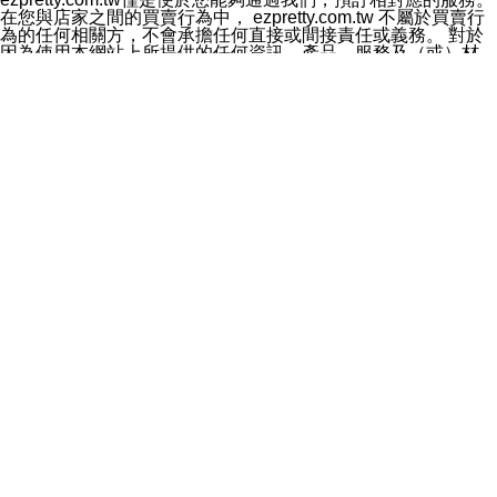
料於行銷活動資訊、商品訊息或新服務等相關行銷，且於
在您與店家之間的買賣行為中， ezpretty.com.tw 不屬於買賣行
首次行銷時，將提供您表示拒絕行銷之方式，本公司不會
為的任何相關方，不會承擔任何直接或間接責任或義務。 對於
向您索取相關費用。如您拒絕接受行銷服務或嗣後欲拒絕
因為使用本網站上所提供的任何資訊、產品、服務及（或）材
時，均可隨時通知本公司，本公司、所屬集團、關係企業
料，而產生或導致的任何損失或損害，ezpretty.com.tw 及其管
或與其合作行銷之第三方業務合作公司或第三方業務合作
理人員、員工或代表人均對此不承擔任何責任。 儘管
公司將立即停止利用您的個人資料行銷。
ezpretty.com.tw 已經盡了適當努力確保本網站上所列的服務符
四、個人資料利用之期間、地區、對象及方式如下
合合理的標準，仍不得將本網站內所列出的任何服務視為
1.期間：您同意於本公司存續期間或依法令之資料保存期
ezpretty.com.tw 推薦的服務，或是認為其代表該服務將會適用
間內，以及您的個人資料蒐集之目的消失或期限屆滿時，
於該用戶。如果該服務不適用於您，ezpretty.com.tw 將對此不
本公司得繼續保存、處理或利用您的個人資料。
承擔任何責任。
2.地區：就中華民國領域內。
網站使用者的守法義務及承諾
3.對象：本公司所屬公司(本公司)及其分公司、本公司之關
本條款構成您與 ezPretty 間之有效契約。 本條款中如有一部無
係企業、其他與本公司有業務往來或合作之機構。
效時，不影響其他條款之效力。 本條款如有未盡之處，雙方均
4.方式：以電話、簡訊、電子郵件、紙本或其他合於當時
應依誠實信用、平等互惠原則，共商解決之道。
科技之適當方式作個人資料之利用，(包括任何依法得利用
年齡和責任
之方式，但不限於使用於本網站或與外部合作之行銷)並於
你向 ezpretty.com.tw您確認您已經達到使用本網站的合法年
法令容許之範圍內，為行銷建檔、揭露、轉介或交互運用
齡。可以針對您在使用本網站時產生的任何責任，形成有約束力
予本公司及其合作對象。
的法律責任。您理解使用本網站時及他人使用您的登錄資訊使用
五、個人資料之類別
本網站時所產生的交易責任。
本聲明所指之個人資料類別如下:
網站連結
1.您提供之資料，包括您的姓名、性別、連絡方式(包括但
本網站可能包含有通往ezpretty.com.tw以外的其他方所運營網站
不限於電話、E-MAIL及地址等)、服務單位、職稱、為完
的超連結。此類超連結僅提供用於參考。此類網站不是由
成收款或付款所需之資料、IＰ位址、及其他得以直接或間
ezpretty.com.tw 控制，我們對其內容不承擔任何責任。在本網
接識別使用者身分之個人資料，及執行職務或業務之必要
站上加入通往此類網站的超連結，並非暗示我們贊同此類網站上
範圍內所需蒐集、處理及利用的個人資料。
的材料或是與其經營人之間存在任何聯繫。
2.為提升服務品質，本公司會依照所提供服務之性質，記
智慧財產權聲明
錄使用者的IP位址、以及在本公司內的瀏覽活動(例如，使
本網站上的所有資訊、內容、圖片、文字、聲音、圖像22、按
用者所使用的軟硬體、所點選的網頁)等資料，但是這些資
鈕、商標、服務標章及商品名稱均受中華民國國家法律及國際條