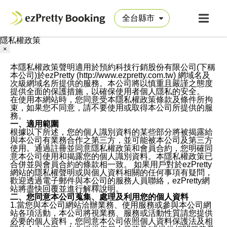
隱私權政策
×
本隱私權政策聲明適用於預約科技行銷股份有限公司(下稱
本公司)於ezPretty (http://www.ezpretty.com.tw) 網域名及
次級網域名所提供的服務。本公司將以慎重且嚴謹之態度
提供全面的保護措施，以確保使用者個人隱私的安全。
在使用本網站時，您同意受本隱私權政策條款及條件所拘
束，如果您不同意，請不要使用或取得本公司所提供的服
務。
一、適用範圍
根據以下所述，您的個人識別資料的某些部分將被揭露給
與本公司有業務合作之第三方，並可能被本公司及第三方
使用。通過註冊並同意隱私權政策和會員合約，您明確同
意本公司使用和揭露您的個人識別資料。本隱私權政策已
合併並與會員合約的條款相一致。 如果用戶對於ezPretty
網站的隱私權聲明或與個人資料相關的任何事項有疑問，
歡迎透過電子郵件與本公司的服務人員聯絡，ezPretty網
站將盡快回覆並進行解釋說明。
二、您同意本公司蒐集、處理及利用您的個人資料
1.當您與本公司網站洽辦業務、使用服務或參與本公司網
站各項活動，本公司將視業務、服務或活動性質請您提供
必要的個人資料，您同意本公司依照個人資料保護法及相