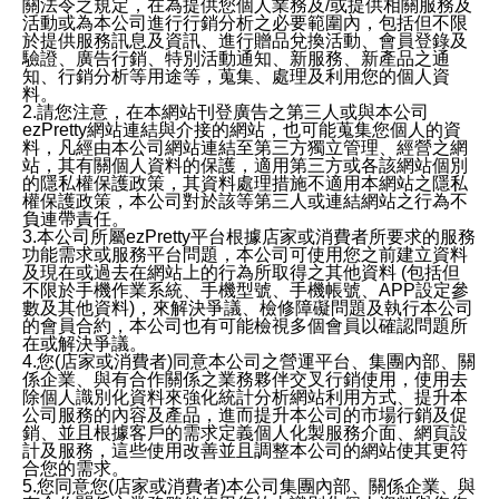
關法令之規定，在為提供您個人業務及/或提供相關服務及
活動或為本公司進行行銷分析之必要範圍內，包括但不限
於提供服務訊息及資訊、進行贈品兌換活動、會員登錄及
驗證、廣告行銷、特別活動通知、新服務、新產品之通
知、行銷分析等用途等，蒐集、處理及利用您的個人資
料。
2.請您注意，在本網站刊登廣告之第三人或與本公司
ezPretty網站連結與介接的網站，也可能蒐集您個人的資
料，凡經由本公司網站連結至第三方獨立管理、經營之網
站，其有關個人資料的保護，適用第三方或各該網站個別
的隱私權保護政策，其資料處理措施不適用本網站之隱私
權保護政策，本公司對於該等第三人或連結網站之行為不
負連帶責任。
3.本公司所屬ezPretty平台根據店家或消費者所要求的服務
功能需求或服務平台問題，本公司可使用您之前建立資料
及現在或過去在網站上的行為所取得之其他資料 (包括但
不限於手機作業系統、手機型號、手機帳號、APP設定參
數及其他資料)，來解決爭議、檢修障礙問題及執行本公司
的會員合約，本公司也有可能檢視多個會員以確認問題所
在或解決爭議。
4.您(店家或消費者)同意本公司之營運平台、集團內部、關
係企業、與有合作關係之業務夥伴交叉行銷使用，使用去
除個人識別化資料來強化統計分析網站利用方式、提升本
公司服務的內容及產品，進而提升本公司的市場行銷及促
銷、並且根據客戶的需求定義個人化製服務介面、網頁設
計及服務，這些使用改善並且調整本公司的網站使其更符
合您的需求。
5.您同意您(店家或消費者)本公司集團內部、關係企業、與