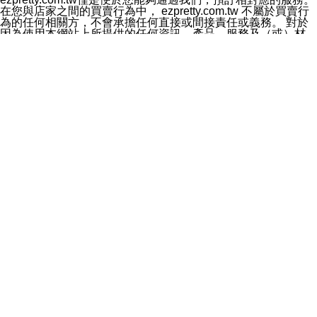
料於行銷活動資訊、商品訊息或新服務等相關行銷，且於
在您與店家之間的買賣行為中， ezpretty.com.tw 不屬於買賣行
首次行銷時，將提供您表示拒絕行銷之方式，本公司不會
為的任何相關方，不會承擔任何直接或間接責任或義務。 對於
向您索取相關費用。如您拒絕接受行銷服務或嗣後欲拒絕
因為使用本網站上所提供的任何資訊、產品、服務及（或）材
時，均可隨時通知本公司，本公司、所屬集團、關係企業
料，而產生或導致的任何損失或損害，ezpretty.com.tw 及其管
或與其合作行銷之第三方業務合作公司或第三方業務合作
理人員、員工或代表人均對此不承擔任何責任。 儘管
公司將立即停止利用您的個人資料行銷。
ezpretty.com.tw 已經盡了適當努力確保本網站上所列的服務符
四、個人資料利用之期間、地區、對象及方式如下
合合理的標準，仍不得將本網站內所列出的任何服務視為
1.期間：您同意於本公司存續期間或依法令之資料保存期
ezpretty.com.tw 推薦的服務，或是認為其代表該服務將會適用
間內，以及您的個人資料蒐集之目的消失或期限屆滿時，
於該用戶。如果該服務不適用於您，ezpretty.com.tw 將對此不
本公司得繼續保存、處理或利用您的個人資料。
承擔任何責任。
2.地區：就中華民國領域內。
網站使用者的守法義務及承諾
3.對象：本公司所屬公司(本公司)及其分公司、本公司之關
本條款構成您與 ezPretty 間之有效契約。 本條款中如有一部無
係企業、其他與本公司有業務往來或合作之機構。
效時，不影響其他條款之效力。 本條款如有未盡之處，雙方均
4.方式：以電話、簡訊、電子郵件、紙本或其他合於當時
應依誠實信用、平等互惠原則，共商解決之道。
科技之適當方式作個人資料之利用，(包括任何依法得利用
年齡和責任
之方式，但不限於使用於本網站或與外部合作之行銷)並於
你向 ezpretty.com.tw您確認您已經達到使用本網站的合法年
法令容許之範圍內，為行銷建檔、揭露、轉介或交互運用
齡。可以針對您在使用本網站時產生的任何責任，形成有約束力
予本公司及其合作對象。
的法律責任。您理解使用本網站時及他人使用您的登錄資訊使用
五、個人資料之類別
本網站時所產生的交易責任。
本聲明所指之個人資料類別如下:
網站連結
1.您提供之資料，包括您的姓名、性別、連絡方式(包括但
本網站可能包含有通往ezpretty.com.tw以外的其他方所運營網站
不限於電話、E-MAIL及地址等)、服務單位、職稱、為完
的超連結。此類超連結僅提供用於參考。此類網站不是由
成收款或付款所需之資料、IＰ位址、及其他得以直接或間
ezpretty.com.tw 控制，我們對其內容不承擔任何責任。在本網
接識別使用者身分之個人資料，及執行職務或業務之必要
站上加入通往此類網站的超連結，並非暗示我們贊同此類網站上
範圍內所需蒐集、處理及利用的個人資料。
的材料或是與其經營人之間存在任何聯繫。
2.為提升服務品質，本公司會依照所提供服務之性質，記
智慧財產權聲明
錄使用者的IP位址、以及在本公司內的瀏覽活動(例如，使
本網站上的所有資訊、內容、圖片、文字、聲音、圖像22、按
用者所使用的軟硬體、所點選的網頁)等資料，但是這些資
鈕、商標、服務標章及商品名稱均受中華民國國家法律及國際條