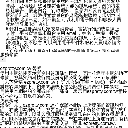
有合作關係之業務夥伴使用您的去識別化個人資料與您您
聯絡，並傳送那些可能符合您興趣的訊息給您，例如特定
標題廣告、優惠內容、行政通知、產品內容及有關您使用
網站的訊息。透過接受會員合約及隱私權政策，您明示同
意收取此項訊息。如不願意,可以利用電子郵件和服務人員
聯絡請客服取消功能。
6.針對已註冊認證店家或是消費者，當執行預約或是線上
支付，平台營運需求將會使用 email，姓名，手機，授權
之通訊帳號，來推播系統資訊或提醒訊息，以提升服務體
驗價值。如不願意,可以利用電子郵件和服務人員聯絡請客
服取消功能。
7.店家端服務人員資料 (舉例拍照或是地理資訊) 同意僅提
服務條款
供所屬店家管理人員可以使用消費者的作品集資料和員工
×
打卡個人圖像行為。本公司及ezPretty平台不會做任何使
用。
ezpretty.com.tw 聲明
三、本公司對您個人資料的揭露
使用本網站即表示完全同意無條件接受，使用並遵守本網站所有
1.基於現有服務平台的監管環境，預約科技保證不會揭露
條款。您與預約科技行銷股份有限公司之網站 ezPretty 網站
任何店家的營運資訊，且預約科技和店家均不能洩露消費
（以下皆稱 ezpretty.com.tw ）訂此合約(下稱本條款)，這些條款
者的個人資料。然而，在某些情況下，本公司可能會因受
將規範詳列於下。如未閱讀或不接受此規範請勿使用本網站，一
政府要求或法律規定，而被迫向政府或第三方提供資料。
旦使用本網站的全部或任何一部份，表示同ezpretty.com.tw意接
第三方也可能非法地攔截或存取傳輸的私人通訊，或會員
受本網站所有規範的約束。
可能濫用或誤用從本公司網站獲得的您的資料。因此，儘
免責規範
管本公司使用企業標準的保護措施來保護您的隱私，本公
您要注意，ezpretty.com.tw 不保證本網站上所發佈的資訊均無
司並未承諾您的個人識別資料或私人通訊將永遠保密。
誤，在使用本網站時，您要意識到本網站上所發佈的有關預約店
2.根據本公司的政策，本公司不會將涉及您的個人識別資
家的詳細資訊，以及與預訂服務相關資訊在內的其他各種資訊，
料出租或出售給第三方。
均可能不準確或是存在拼寫錯誤。您在本網站上所進行的所有預
3. 本公司、所屬集團、關係企業或與其合作行銷之第三方
訂服務均是與相關的店家之間交易，而非 ezpretty.com.tw。
業務合作公司會在您同意之情形下，始得利用您的個人資
ezpretty.com.tw僅是便於您能夠通過我們，預訂相對應的服務。