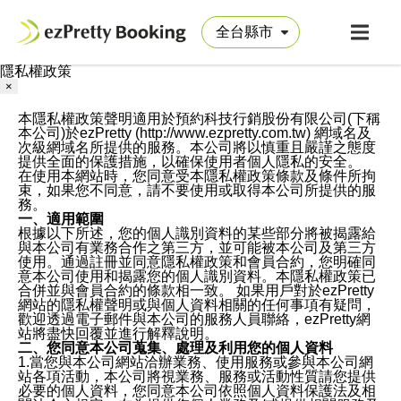
隱私權政策
×
本隱私權政策聲明適用於預約科技行銷股份有限公司(下稱
本公司)於ezPretty (http://www.ezpretty.com.tw) 網域名及
次級網域名所提供的服務。本公司將以慎重且嚴謹之態度
提供全面的保護措施，以確保使用者個人隱私的安全。
在使用本網站時，您同意受本隱私權政策條款及條件所拘
束，如果您不同意，請不要使用或取得本公司所提供的服
務。
一、適用範圍
根據以下所述，您的個人識別資料的某些部分將被揭露給
與本公司有業務合作之第三方，並可能被本公司及第三方
使用。通過註冊並同意隱私權政策和會員合約，您明確同
意本公司使用和揭露您的個人識別資料。本隱私權政策已
合併並與會員合約的條款相一致。 如果用戶對於ezPretty
網站的隱私權聲明或與個人資料相關的任何事項有疑問，
歡迎透過電子郵件與本公司的服務人員聯絡，ezPretty網
站將盡快回覆並進行解釋說明。
二、您同意本公司蒐集、處理及利用您的個人資料
1.當您與本公司網站洽辦業務、使用服務或參與本公司網
站各項活動，本公司將視業務、服務或活動性質請您提供
必要的個人資料，您同意本公司依照個人資料保護法及相