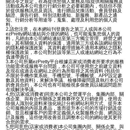
關法令之規定，在為提供您個人業務及/或提供相關服務及
活動或為本公司進行行銷分析之必要範圍內，包括但不限
於提供服務訊息及資訊、進行贈品兌換活動、會員登錄及
驗證、廣告行銷、特別活動通知、新服務、新產品之通
知、行銷分析等用途等，蒐集、處理及利用您的個人資
料。
2.請您注意，在本網站刊登廣告之第三人或與本公司
ezPretty網站連結與介接的網站，也可能蒐集您個人的資
料，凡經由本公司網站連結至第三方獨立管理、經營之網
站，其有關個人資料的保護，適用第三方或各該網站個別
的隱私權保護政策，其資料處理措施不適用本網站之隱私
權保護政策，本公司對於該等第三人或連結網站之行為不
負連帶責任。
3.本公司所屬ezPretty平台根據店家或消費者所要求的服務
功能需求或服務平台問題，本公司可使用您之前建立資料
及現在或過去在網站上的行為所取得之其他資料 (包括但
不限於手機作業系統、手機型號、手機帳號、APP設定參
數及其他資料)，來解決爭議、檢修障礙問題及執行本公司
的會員合約，本公司也有可能檢視多個會員以確認問題所
在或解決爭議。
4.您(店家或消費者)同意本公司之營運平台、集團內部、關
係企業、與有合作關係之業務夥伴交叉行銷使用，使用去
除個人識別化資料來強化統計分析網站利用方式、提升本
公司服務的內容及產品，進而提升本公司的市場行銷及促
銷、並且根據客戶的需求定義個人化製服務介面、網頁設
計及服務，這些使用改善並且調整本公司的網站使其更符
合您的需求。
5.您同意您(店家或消費者)本公司集團內部、關係企業、與