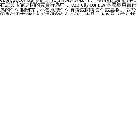
料於行銷活動資訊、商品訊息或新服務等相關行銷，且於
在您與店家之間的買賣行為中， ezpretty.com.tw 不屬於買賣行
首次行銷時，將提供您表示拒絕行銷之方式，本公司不會
為的任何相關方，不會承擔任何直接或間接責任或義務。 對於
向您索取相關費用。如您拒絕接受行銷服務或嗣後欲拒絕
因為使用本網站上所提供的任何資訊、產品、服務及（或）材
時，均可隨時通知本公司，本公司、所屬集團、關係企業
料，而產生或導致的任何損失或損害，ezpretty.com.tw 及其管
或與其合作行銷之第三方業務合作公司或第三方業務合作
理人員、員工或代表人均對此不承擔任何責任。 儘管
公司將立即停止利用您的個人資料行銷。
ezpretty.com.tw 已經盡了適當努力確保本網站上所列的服務符
四、個人資料利用之期間、地區、對象及方式如下
合合理的標準，仍不得將本網站內所列出的任何服務視為
1.期間：您同意於本公司存續期間或依法令之資料保存期
ezpretty.com.tw 推薦的服務，或是認為其代表該服務將會適用
間內，以及您的個人資料蒐集之目的消失或期限屆滿時，
於該用戶。如果該服務不適用於您，ezpretty.com.tw 將對此不
本公司得繼續保存、處理或利用您的個人資料。
承擔任何責任。
2.地區：就中華民國領域內。
網站使用者的守法義務及承諾
3.對象：本公司所屬公司(本公司)及其分公司、本公司之關
本條款構成您與 ezPretty 間之有效契約。 本條款中如有一部無
係企業、其他與本公司有業務往來或合作之機構。
效時，不影響其他條款之效力。 本條款如有未盡之處，雙方均
4.方式：以電話、簡訊、電子郵件、紙本或其他合於當時
應依誠實信用、平等互惠原則，共商解決之道。
科技之適當方式作個人資料之利用，(包括任何依法得利用
年齡和責任
之方式，但不限於使用於本網站或與外部合作之行銷)並於
你向 ezpretty.com.tw您確認您已經達到使用本網站的合法年
法令容許之範圍內，為行銷建檔、揭露、轉介或交互運用
齡。可以針對您在使用本網站時產生的任何責任，形成有約束力
予本公司及其合作對象。
的法律責任。您理解使用本網站時及他人使用您的登錄資訊使用
五、個人資料之類別
本網站時所產生的交易責任。
本聲明所指之個人資料類別如下:
網站連結
1.您提供之資料，包括您的姓名、性別、連絡方式(包括但
本網站可能包含有通往ezpretty.com.tw以外的其他方所運營網站
不限於電話、E-MAIL及地址等)、服務單位、職稱、為完
的超連結。此類超連結僅提供用於參考。此類網站不是由
成收款或付款所需之資料、IＰ位址、及其他得以直接或間
ezpretty.com.tw 控制，我們對其內容不承擔任何責任。在本網
接識別使用者身分之個人資料，及執行職務或業務之必要
站上加入通往此類網站的超連結，並非暗示我們贊同此類網站上
範圍內所需蒐集、處理及利用的個人資料。
的材料或是與其經營人之間存在任何聯繫。
2.為提升服務品質，本公司會依照所提供服務之性質，記
智慧財產權聲明
錄使用者的IP位址、以及在本公司內的瀏覽活動(例如，使
本網站上的所有資訊、內容、圖片、文字、聲音、圖像22、按
用者所使用的軟硬體、所點選的網頁)等資料，但是這些資
鈕、商標、服務標章及商品名稱均受中華民國國家法律及國際條