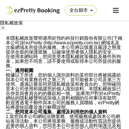
隱私權政策
×
本隱私權政策聲明適用於預約科技行銷股份有限公司(下稱
本公司)於ezPretty (http://www.ezpretty.com.tw) 網域名及
次級網域名所提供的服務。本公司將以慎重且嚴謹之態度
提供全面的保護措施，以確保使用者個人隱私的安全。
在使用本網站時，您同意受本隱私權政策條款及條件所拘
束，如果您不同意，請不要使用或取得本公司所提供的服
務。
一、適用範圍
根據以下所述，您的個人識別資料的某些部分將被揭露給
與本公司有業務合作之第三方，並可能被本公司及第三方
使用。通過註冊並同意隱私權政策和會員合約，您明確同
意本公司使用和揭露您的個人識別資料。本隱私權政策已
合併並與會員合約的條款相一致。 如果用戶對於ezPretty
網站的隱私權聲明或與個人資料相關的任何事項有疑問，
歡迎透過電子郵件與本公司的服務人員聯絡，ezPretty網
站將盡快回覆並進行解釋說明。
二、您同意本公司蒐集、處理及利用您的個人資料
1.當您與本公司網站洽辦業務、使用服務或參與本公司網
站各項活動，本公司將視業務、服務或活動性質請您提供
必要的個人資料，您同意本公司依照個人資料保護法及相