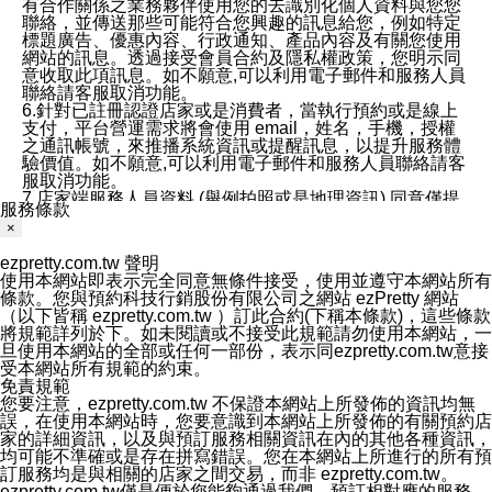
有合作關係之業務夥伴使用您的去識別化個人資料與您您
聯絡，並傳送那些可能符合您興趣的訊息給您，例如特定
標題廣告、優惠內容、行政通知、產品內容及有關您使用
網站的訊息。透過接受會員合約及隱私權政策，您明示同
意收取此項訊息。如不願意,可以利用電子郵件和服務人員
聯絡請客服取消功能。
6.針對已註冊認證店家或是消費者，當執行預約或是線上
支付，平台營運需求將會使用 email，姓名，手機，授權
之通訊帳號，來推播系統資訊或提醒訊息，以提升服務體
驗價值。如不願意,可以利用電子郵件和服務人員聯絡請客
服取消功能。
7.店家端服務人員資料 (舉例拍照或是地理資訊) 同意僅提
服務條款
供所屬店家管理人員可以使用消費者的作品集資料和員工
×
打卡個人圖像行為。本公司及ezPretty平台不會做任何使
用。
ezpretty.com.tw 聲明
三、本公司對您個人資料的揭露
使用本網站即表示完全同意無條件接受，使用並遵守本網站所有
1.基於現有服務平台的監管環境，預約科技保證不會揭露
條款。您與預約科技行銷股份有限公司之網站 ezPretty 網站
任何店家的營運資訊，且預約科技和店家均不能洩露消費
（以下皆稱 ezpretty.com.tw ）訂此合約(下稱本條款)，這些條款
者的個人資料。然而，在某些情況下，本公司可能會因受
將規範詳列於下。如未閱讀或不接受此規範請勿使用本網站，一
政府要求或法律規定，而被迫向政府或第三方提供資料。
旦使用本網站的全部或任何一部份，表示同ezpretty.com.tw意接
第三方也可能非法地攔截或存取傳輸的私人通訊，或會員
受本網站所有規範的約束。
可能濫用或誤用從本公司網站獲得的您的資料。因此，儘
免責規範
管本公司使用企業標準的保護措施來保護您的隱私，本公
您要注意，ezpretty.com.tw 不保證本網站上所發佈的資訊均無
司並未承諾您的個人識別資料或私人通訊將永遠保密。
誤，在使用本網站時，您要意識到本網站上所發佈的有關預約店
2.根據本公司的政策，本公司不會將涉及您的個人識別資
家的詳細資訊，以及與預訂服務相關資訊在內的其他各種資訊，
料出租或出售給第三方。
均可能不準確或是存在拼寫錯誤。您在本網站上所進行的所有預
3. 本公司、所屬集團、關係企業或與其合作行銷之第三方
訂服務均是與相關的店家之間交易，而非 ezpretty.com.tw。
業務合作公司會在您同意之情形下，始得利用您的個人資
ezpretty.com.tw僅是便於您能夠通過我們，預訂相對應的服務。