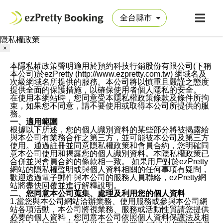
隱私權政策
×
本隱私權政策聲明適用於預約科技行銷股份有限公司(下稱
本公司)於ezPretty (http://www.ezpretty.com.tw) 網域名及
次級網域名所提供的服務。本公司將以慎重且嚴謹之態度
提供全面的保護措施，以確保使用者個人隱私的安全。
在使用本網站時，您同意受本隱私權政策條款及條件所拘
束，如果您不同意，請不要使用或取得本公司所提供的服
務。
一、適用範圍
根據以下所述，您的個人識別資料的某些部分將被揭露給
與本公司有業務合作之第三方，並可能被本公司及第三方
使用。通過註冊並同意隱私權政策和會員合約，您明確同
意本公司使用和揭露您的個人識別資料。本隱私權政策已
合併並與會員合約的條款相一致。 如果用戶對於ezPretty
網站的隱私權聲明或與個人資料相關的任何事項有疑問，
歡迎透過電子郵件與本公司的服務人員聯絡，ezPretty網
站將盡快回覆並進行解釋說明。
二、您同意本公司蒐集、處理及利用您的個人資料
1.當您與本公司網站洽辦業務、使用服務或參與本公司網
站各項活動，本公司將視業務、服務或活動性質請您提供
必要的個人資料，您同意本公司依照個人資料保護法及相