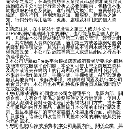
關法令之規定，在為提供您個人業務及/或提供相關服務及
活動或為本公司進行行銷分析之必要範圍內，包括但不限
於提供服務訊息及資訊、進行贈品兌換活動、會員登錄及
驗證、廣告行銷、特別活動通知、新服務、新產品之通
知、行銷分析等用途等，蒐集、處理及利用您的個人資
料。
2.請您注意，在本網站刊登廣告之第三人或與本公司
ezPretty網站連結與介接的網站，也可能蒐集您個人的資
料，凡經由本公司網站連結至第三方獨立管理、經營之網
站，其有關個人資料的保護，適用第三方或各該網站個別
的隱私權保護政策，其資料處理措施不適用本網站之隱私
權保護政策，本公司對於該等第三人或連結網站之行為不
負連帶責任。
3.本公司所屬ezPretty平台根據店家或消費者所要求的服務
功能需求或服務平台問題，本公司可使用您之前建立資料
及現在或過去在網站上的行為所取得之其他資料 (包括但
不限於手機作業系統、手機型號、手機帳號、APP設定參
數及其他資料)，來解決爭議、檢修障礙問題及執行本公司
的會員合約，本公司也有可能檢視多個會員以確認問題所
在或解決爭議。
4.您(店家或消費者)同意本公司之營運平台、集團內部、關
係企業、與有合作關係之業務夥伴交叉行銷使用，使用去
除個人識別化資料來強化統計分析網站利用方式、提升本
公司服務的內容及產品，進而提升本公司的市場行銷及促
銷、並且根據客戶的需求定義個人化製服務介面、網頁設
計及服務，這些使用改善並且調整本公司的網站使其更符
合您的需求。
5.您同意您(店家或消費者)本公司集團內部、關係企業、與