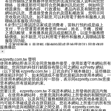
有合作關係之業務夥伴使用您的去識別化個人資料與您您
聯絡，並傳送那些可能符合您興趣的訊息給您，例如特定
標題廣告、優惠內容、行政通知、產品內容及有關您使用
網站的訊息。透過接受會員合約及隱私權政策，您明示同
意收取此項訊息。如不願意,可以利用電子郵件和服務人員
聯絡請客服取消功能。
6.針對已註冊認證店家或是消費者，當執行預約或是線上
支付，平台營運需求將會使用 email，姓名，手機，授權
之通訊帳號，來推播系統資訊或提醒訊息，以提升服務體
驗價值。如不願意,可以利用電子郵件和服務人員聯絡請客
服取消功能。
7.店家端服務人員資料 (舉例拍照或是地理資訊) 同意僅提
服務條款
供所屬店家管理人員可以使用消費者的作品集資料和員工
×
打卡個人圖像行為。本公司及ezPretty平台不會做任何使
用。
ezpretty.com.tw 聲明
三、本公司對您個人資料的揭露
使用本網站即表示完全同意無條件接受，使用並遵守本網站所有
1.基於現有服務平台的監管環境，預約科技保證不會揭露
條款。您與預約科技行銷股份有限公司之網站 ezPretty 網站
任何店家的營運資訊，且預約科技和店家均不能洩露消費
（以下皆稱 ezpretty.com.tw ）訂此合約(下稱本條款)，這些條款
者的個人資料。然而，在某些情況下，本公司可能會因受
將規範詳列於下。如未閱讀或不接受此規範請勿使用本網站，一
政府要求或法律規定，而被迫向政府或第三方提供資料。
旦使用本網站的全部或任何一部份，表示同ezpretty.com.tw意接
第三方也可能非法地攔截或存取傳輸的私人通訊，或會員
受本網站所有規範的約束。
可能濫用或誤用從本公司網站獲得的您的資料。因此，儘
免責規範
管本公司使用企業標準的保護措施來保護您的隱私，本公
您要注意，ezpretty.com.tw 不保證本網站上所發佈的資訊均無
司並未承諾您的個人識別資料或私人通訊將永遠保密。
誤，在使用本網站時，您要意識到本網站上所發佈的有關預約店
2.根據本公司的政策，本公司不會將涉及您的個人識別資
家的詳細資訊，以及與預訂服務相關資訊在內的其他各種資訊，
料出租或出售給第三方。
均可能不準確或是存在拼寫錯誤。您在本網站上所進行的所有預
3. 本公司、所屬集團、關係企業或與其合作行銷之第三方
訂服務均是與相關的店家之間交易，而非 ezpretty.com.tw。
業務合作公司會在您同意之情形下，始得利用您的個人資
ezpretty.com.tw僅是便於您能夠通過我們，預訂相對應的服務。