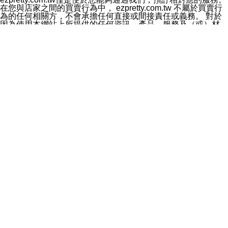
料於行銷活動資訊、商品訊息或新服務等相關行銷，且於
在您與店家之間的買賣行為中， ezpretty.com.tw 不屬於買賣行
首次行銷時，將提供您表示拒絕行銷之方式，本公司不會
為的任何相關方，不會承擔任何直接或間接責任或義務。 對於
向您索取相關費用。如您拒絕接受行銷服務或嗣後欲拒絕
因為使用本網站上所提供的任何資訊、產品、服務及（或）材
時，均可隨時通知本公司，本公司、所屬集團、關係企業
料，而產生或導致的任何損失或損害，ezpretty.com.tw 及其管
或與其合作行銷之第三方業務合作公司或第三方業務合作
理人員、員工或代表人均對此不承擔任何責任。 儘管
公司將立即停止利用您的個人資料行銷。
ezpretty.com.tw 已經盡了適當努力確保本網站上所列的服務符
四、個人資料利用之期間、地區、對象及方式如下
合合理的標準，仍不得將本網站內所列出的任何服務視為
1.期間：您同意於本公司存續期間或依法令之資料保存期
ezpretty.com.tw 推薦的服務，或是認為其代表該服務將會適用
間內，以及您的個人資料蒐集之目的消失或期限屆滿時，
於該用戶。如果該服務不適用於您，ezpretty.com.tw 將對此不
本公司得繼續保存、處理或利用您的個人資料。
承擔任何責任。
2.地區：就中華民國領域內。
網站使用者的守法義務及承諾
3.對象：本公司所屬公司(本公司)及其分公司、本公司之關
本條款構成您與 ezPretty 間之有效契約。 本條款中如有一部無
係企業、其他與本公司有業務往來或合作之機構。
效時，不影響其他條款之效力。 本條款如有未盡之處，雙方均
4.方式：以電話、簡訊、電子郵件、紙本或其他合於當時
應依誠實信用、平等互惠原則，共商解決之道。
科技之適當方式作個人資料之利用，(包括任何依法得利用
年齡和責任
之方式，但不限於使用於本網站或與外部合作之行銷)並於
你向 ezpretty.com.tw您確認您已經達到使用本網站的合法年
法令容許之範圍內，為行銷建檔、揭露、轉介或交互運用
齡。可以針對您在使用本網站時產生的任何責任，形成有約束力
予本公司及其合作對象。
的法律責任。您理解使用本網站時及他人使用您的登錄資訊使用
五、個人資料之類別
本網站時所產生的交易責任。
本聲明所指之個人資料類別如下:
網站連結
1.您提供之資料，包括您的姓名、性別、連絡方式(包括但
本網站可能包含有通往ezpretty.com.tw以外的其他方所運營網站
不限於電話、E-MAIL及地址等)、服務單位、職稱、為完
的超連結。此類超連結僅提供用於參考。此類網站不是由
成收款或付款所需之資料、IＰ位址、及其他得以直接或間
ezpretty.com.tw 控制，我們對其內容不承擔任何責任。在本網
接識別使用者身分之個人資料，及執行職務或業務之必要
站上加入通往此類網站的超連結，並非暗示我們贊同此類網站上
範圍內所需蒐集、處理及利用的個人資料。
的材料或是與其經營人之間存在任何聯繫。
2.為提升服務品質，本公司會依照所提供服務之性質，記
智慧財產權聲明
錄使用者的IP位址、以及在本公司內的瀏覽活動(例如，使
本網站上的所有資訊、內容、圖片、文字、聲音、圖像22、按
用者所使用的軟硬體、所點選的網頁)等資料，但是這些資
鈕、商標、服務標章及商品名稱均受中華民國國家法律及國際條