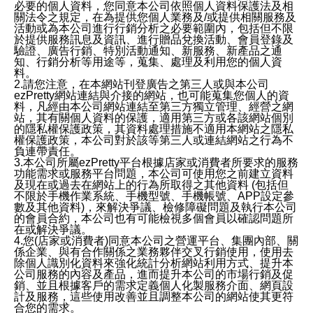
必要的個人資料，您同意本公司依照個人資料保護法及相
關法令之規定，在為提供您個人業務及/或提供相關服務及
活動或為本公司進行行銷分析之必要範圍內，包括但不限
於提供服務訊息及資訊、進行贈品兌換活動、會員登錄及
驗證、廣告行銷、特別活動通知、新服務、新產品之通
知、行銷分析等用途等，蒐集、處理及利用您的個人資
料。
2.請您注意，在本網站刊登廣告之第三人或與本公司
ezPretty網站連結與介接的網站，也可能蒐集您個人的資
料，凡經由本公司網站連結至第三方獨立管理、經營之網
站，其有關個人資料的保護，適用第三方或各該網站個別
的隱私權保護政策，其資料處理措施不適用本網站之隱私
權保護政策，本公司對於該等第三人或連結網站之行為不
負連帶責任。
3.本公司所屬ezPretty平台根據店家或消費者所要求的服務
功能需求或服務平台問題，本公司可使用您之前建立資料
及現在或過去在網站上的行為所取得之其他資料 (包括但
不限於手機作業系統、手機型號、手機帳號、APP設定參
數及其他資料)，來解決爭議、檢修障礙問題及執行本公司
的會員合約，本公司也有可能檢視多個會員以確認問題所
在或解決爭議。
4.您(店家或消費者)同意本公司之營運平台、集團內部、關
係企業、與有合作關係之業務夥伴交叉行銷使用，使用去
除個人識別化資料來強化統計分析網站利用方式、提升本
公司服務的內容及產品，進而提升本公司的市場行銷及促
銷、並且根據客戶的需求定義個人化製服務介面、網頁設
計及服務，這些使用改善並且調整本公司的網站使其更符
合您的需求。