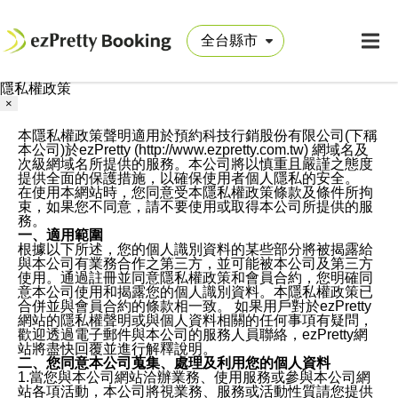
隱私權政策
×
本隱私權政策聲明適用於預約科技行銷股份有限公司(下稱
本公司)於ezPretty (http://www.ezpretty.com.tw) 網域名及
次級網域名所提供的服務。本公司將以慎重且嚴謹之態度
提供全面的保護措施，以確保使用者個人隱私的安全。
在使用本網站時，您同意受本隱私權政策條款及條件所拘
束，如果您不同意，請不要使用或取得本公司所提供的服
務。
一、適用範圍
根據以下所述，您的個人識別資料的某些部分將被揭露給
與本公司有業務合作之第三方，並可能被本公司及第三方
使用。通過註冊並同意隱私權政策和會員合約，您明確同
意本公司使用和揭露您的個人識別資料。本隱私權政策已
合併並與會員合約的條款相一致。 如果用戶對於ezPretty
網站的隱私權聲明或與個人資料相關的任何事項有疑問，
歡迎透過電子郵件與本公司的服務人員聯絡，ezPretty網
站將盡快回覆並進行解釋說明。
二、您同意本公司蒐集、處理及利用您的個人資料
1.當您與本公司網站洽辦業務、使用服務或參與本公司網
站各項活動，本公司將視業務、服務或活動性質請您提供