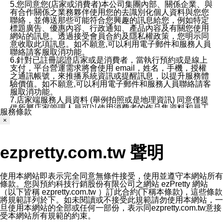
5.您同意您(店家或消費者)本公司集團內部、關係企業、與
有合作關係之業務夥伴使用您的去識別化個人資料與您您
聯絡，並傳送那些可能符合您興趣的訊息給您，例如特定
標題廣告、優惠內容、行政通知、產品內容及有關您使用
網站的訊息。透過接受會員合約及隱私權政策，您明示同
意收取此項訊息。如不願意,可以利用電子郵件和服務人員
聯絡請客服取消功能。
6.針對已註冊認證店家或是消費者，當執行預約或是線上
支付，平台營運需求將會使用 email，姓名，手機，授權
之通訊帳號，來推播系統資訊或提醒訊息，以提升服務體
驗價值。如不願意,可以利用電子郵件和服務人員聯絡請客
服取消功能。
7.店家端服務人員資料 (舉例拍照或是地理資訊) 同意僅提
供所屬店家管理人員可以使用消費者的作品集資料和員工
服務條款
打卡個人圖像行為。本公司及ezPretty平台不會做任何使
×
用。
三、本公司對您個人資料的揭露
1.基於現有服務平台的監管環境，預約科技保證不會揭露
ezpretty.com.tw 聲明
任何店家的營運資訊，且預約科技和店家均不能洩露消費
者的個人資料。然而，在某些情況下，本公司可能會因受
政府要求或法律規定，而被迫向政府或第三方提供資料。
第三方也可能非法地攔截或存取傳輸的私人通訊，或會員
使用本網站即表示完全同意無條件接受，使用並遵守本網站所有
可能濫用或誤用從本公司網站獲得的您的資料。因此，儘
條款。您與預約科技行銷股份有限公司之網站 ezPretty 網站
管本公司使用企業標準的保護措施來保護您的隱私，本公
（以下皆稱 ezpretty.com.tw ）訂此合約(下稱本條款)，這些條款
司並未承諾您的個人識別資料或私人通訊將永遠保密。
將規範詳列於下。如未閱讀或不接受此規範請勿使用本網站，一
2.根據本公司的政策，本公司不會將涉及您的個人識別資
旦使用本網站的全部或任何一部份，表示同ezpretty.com.tw意接
料出租或出售給第三方。
受本網站所有規範的約束。
3. 本公司、所屬集團、關係企業或與其合作行銷之第三方