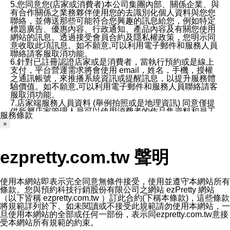
5.您同意您(店家或消費者)本公司集團內部、關係企業、與
有合作關係之業務夥伴使用您的去識別化個人資料與您您
聯絡，並傳送那些可能符合您興趣的訊息給您，例如特定
標題廣告、優惠內容、行政通知、產品內容及有關您使用
網站的訊息。透過接受會員合約及隱私權政策，您明示同
意收取此項訊息。如不願意,可以利用電子郵件和服務人員
聯絡請客服取消功能。
6.針對已註冊認證店家或是消費者，當執行預約或是線上
支付，平台營運需求將會使用 email，姓名，手機，授權
之通訊帳號，來推播系統資訊或提醒訊息，以提升服務體
驗價值。如不願意,可以利用電子郵件和服務人員聯絡請客
服取消功能。
7.店家端服務人員資料 (舉例拍照或是地理資訊) 同意僅提
供所屬店家管理人員可以使用消費者的作品集資料和員工
服務條款
打卡個人圖像行為。本公司及ezPretty平台不會做任何使
×
用。
三、本公司對您個人資料的揭露
1.基於現有服務平台的監管環境，預約科技保證不會揭露
ezpretty.com.tw 聲明
任何店家的營運資訊，且預約科技和店家均不能洩露消費
者的個人資料。然而，在某些情況下，本公司可能會因受
政府要求或法律規定，而被迫向政府或第三方提供資料。
第三方也可能非法地攔截或存取傳輸的私人通訊，或會員
使用本網站即表示完全同意無條件接受，使用並遵守本網站所有
可能濫用或誤用從本公司網站獲得的您的資料。因此，儘
條款。您與預約科技行銷股份有限公司之網站 ezPretty 網站
管本公司使用企業標準的保護措施來保護您的隱私，本公
（以下皆稱 ezpretty.com.tw ）訂此合約(下稱本條款)，這些條款
司並未承諾您的個人識別資料或私人通訊將永遠保密。
將規範詳列於下。如未閱讀或不接受此規範請勿使用本網站，一
2.根據本公司的政策，本公司不會將涉及您的個人識別資
旦使用本網站的全部或任何一部份，表示同ezpretty.com.tw意接
料出租或出售給第三方。
受本網站所有規範的約束。
3. 本公司、所屬集團、關係企業或與其合作行銷之第三方