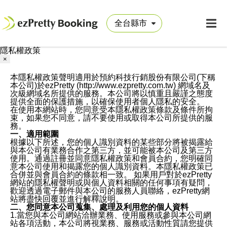
隱私權政策
×
本隱私權政策聲明適用於預約科技行銷股份有限公司(下稱
本公司)於ezPretty (http://www.ezpretty.com.tw) 網域名及
次級網域名所提供的服務。本公司將以慎重且嚴謹之態度
提供全面的保護措施，以確保使用者個人隱私的安全。
在使用本網站時，您同意受本隱私權政策條款及條件所拘
束，如果您不同意，請不要使用或取得本公司所提供的服
務。
一、適用範圍
根據以下所述，您的個人識別資料的某些部分將被揭露給
與本公司有業務合作之第三方，並可能被本公司及第三方
使用。通過註冊並同意隱私權政策和會員合約，您明確同
意本公司使用和揭露您的個人識別資料。本隱私權政策已
合併並與會員合約的條款相一致。 如果用戶對於ezPretty
網站的隱私權聲明或與個人資料相關的任何事項有疑問，
歡迎透過電子郵件與本公司的服務人員聯絡，ezPretty網
站將盡快回覆並進行解釋說明。
二、您同意本公司蒐集、處理及利用您的個人資料
1.當您與本公司網站洽辦業務、使用服務或參與本公司網
站各項活動，本公司將視業務、服務或活動性質請您提供