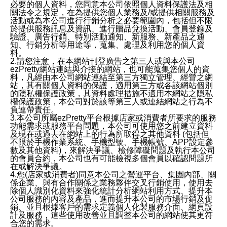
必要的個人資料，您同意本公司依照個人資料保護法及相
關法令之規定，在為提供您個人業務及/或提供相關服務及
活動或為本公司進行行銷分析之必要範圍內，包括但不限
於提供服務訊息及資訊、進行贈品兌換活動、會員登錄及
驗證、廣告行銷、特別活動通知、新服務、新產品之通
知、行銷分析等用途等，蒐集、處理及利用您的個人資
料。
2.請您注意，在本網站刊登廣告之第三人或與本公司
ezPretty網站連結與介接的網站，也可能蒐集您個人的資
料，凡經由本公司網站連結至第三方獨立管理、經營之網
站，其有關個人資料的保護，適用第三方或各該網站個別
的隱私權保護政策，其資料處理措施不適用本網站之隱私
權保護政策，本公司對於該等第三人或連結網站之行為不
負連帶責任。
3.本公司所屬ezPretty平台根據店家或消費者所要求的服務
功能需求或服務平台問題，本公司可使用您之前建立資料
及現在或過去在網站上的行為所取得之其他資料 (包括但
不限於手機作業系統、手機型號、手機帳號、APP設定參
數及其他資料)，來解決爭議、檢修障礙問題及執行本公司
的會員合約，本公司也有可能檢視多個會員以確認問題所
在或解決爭議。
4.您(店家或消費者)同意本公司之營運平台、集團內部、關
係企業、與有合作關係之業務夥伴交叉行銷使用，使用去
除個人識別化資料來強化統計分析網站利用方式、提升本
公司服務的內容及產品，進而提升本公司的市場行銷及促
銷、並且根據客戶的需求定義個人化製服務介面、網頁設
計及服務，這些使用改善並且調整本公司的網站使其更符
合您的需求。