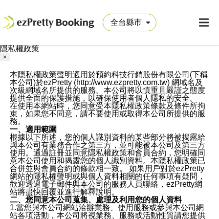
隱私權政策
×
本隱私權政策聲明適用於預約科技行銷股份有限公司(下稱
本公司)於ezPretty (http://www.ezpretty.com.tw) 網域名及
次級網域名所提供的服務。本公司將以慎重且嚴謹之態度
提供全面的保護措施，以確保使用者個人隱私的安全。
在使用本網站時，您同意受本隱私權政策條款及條件所拘
束，如果您不同意，請不要使用或取得本公司所提供的服
務。
一、適用範圍
根據以下所述，您的個人識別資料的某些部分將被揭露給
與本公司有業務合作之第三方，並可能被本公司及第三方
使用。通過註冊並同意隱私權政策和會員合約，您明確同
意本公司使用和揭露您的個人識別資料。本隱私權政策已
合併並與會員合約的條款相一致。 如果用戶對於ezPretty
網站的隱私權聲明或與個人資料相關的任何事項有疑問，
歡迎透過電子郵件與本公司的服務人員聯絡，ezPretty網
站將盡快回覆並進行解釋說明。
二、您同意本公司蒐集、處理及利用您的個人資料
1.當您與本公司網站洽辦業務、使用服務或參與本公司網
站各項活動，本公司將視業務、服務或活動性質請您提供