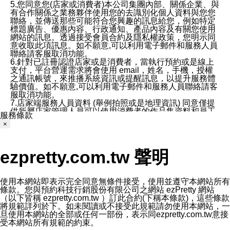
5.您同意您(店家或消費者)本公司集團內部、關係企業、與
有合作關係之業務夥伴使用您的去識別化個人資料與您您
聯絡，並傳送那些可能符合您興趣的訊息給您，例如特定
標題廣告、優惠內容、行政通知、產品內容及有關您使用
網站的訊息。透過接受會員合約及隱私權政策，您明示同
意收取此項訊息。如不願意,可以利用電子郵件和服務人員
聯絡請客服取消功能。
6.針對已註冊認證店家或是消費者，當執行預約或是線上
支付，平台營運需求將會使用 email，姓名，手機，授權
之通訊帳號，來推播系統資訊或提醒訊息，以提升服務體
驗價值。如不願意,可以利用電子郵件和服務人員聯絡請客
服取消功能。
7.店家端服務人員資料 (舉例拍照或是地理資訊) 同意僅提
供所屬店家管理人員可以使用消費者的作品集資料和員工
服務條款
打卡個人圖像行為。本公司及ezPretty平台不會做任何使
×
用。
三、本公司對您個人資料的揭露
1.基於現有服務平台的監管環境，預約科技保證不會揭露
ezpretty.com.tw 聲明
任何店家的營運資訊，且預約科技和店家均不能洩露消費
者的個人資料。然而，在某些情況下，本公司可能會因受
政府要求或法律規定，而被迫向政府或第三方提供資料。
第三方也可能非法地攔截或存取傳輸的私人通訊，或會員
使用本網站即表示完全同意無條件接受，使用並遵守本網站所有
可能濫用或誤用從本公司網站獲得的您的資料。因此，儘
條款。您與預約科技行銷股份有限公司之網站 ezPretty 網站
管本公司使用企業標準的保護措施來保護您的隱私，本公
（以下皆稱 ezpretty.com.tw ）訂此合約(下稱本條款)，這些條款
司並未承諾您的個人識別資料或私人通訊將永遠保密。
將規範詳列於下。如未閱讀或不接受此規範請勿使用本網站，一
2.根據本公司的政策，本公司不會將涉及您的個人識別資
旦使用本網站的全部或任何一部份，表示同ezpretty.com.tw意接
料出租或出售給第三方。
受本網站所有規範的約束。
3. 本公司、所屬集團、關係企業或與其合作行銷之第三方