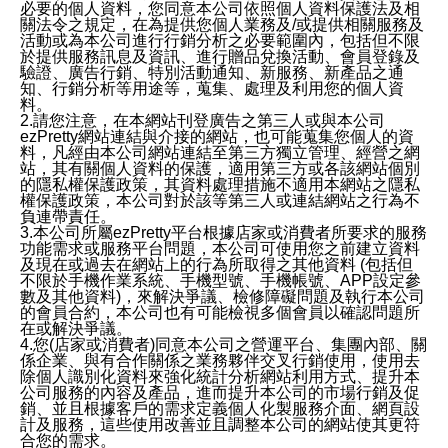
必要的個人資料，您同意本公司依照個人資料保護法及相
關法令之規定，在為提供您個人業務及/或提供相關服務及
活動或為本公司進行行銷分析之必要範圍內，包括但不限
於提供服務訊息及資訊、進行贈品兌換活動、會員登錄及
驗證、廣告行銷、特別活動通知、新服務、新產品之通
知、行銷分析等用途等，蒐集、處理及利用您的個人資
料。
2.請您注意，在本網站刊登廣告之第三人或與本公司
ezPretty網站連結與介接的網站，也可能蒐集您個人的資
料，凡經由本公司網站連結至第三方獨立管理、經營之網
站，其有關個人資料的保護，適用第三方或各該網站個別
的隱私權保護政策，其資料處理措施不適用本網站之隱私
權保護政策，本公司對於該等第三人或連結網站之行為不
負連帶責任。
3.本公司所屬ezPretty平台根據店家或消費者所要求的服務
功能需求或服務平台問題，本公司可使用您之前建立資料
及現在或過去在網站上的行為所取得之其他資料 (包括但
不限於手機作業系統、手機型號、手機帳號、APP設定參
數及其他資料)，來解決爭議、檢修障礙問題及執行本公司
的會員合約，本公司也有可能檢視多個會員以確認問題所
在或解決爭議。
4.您(店家或消費者)同意本公司之營運平台、集團內部、關
係企業、與有合作關係之業務夥伴交叉行銷使用，使用去
除個人識別化資料來強化統計分析網站利用方式、提升本
公司服務的內容及產品，進而提升本公司的市場行銷及促
銷、並且根據客戶的需求定義個人化製服務介面、網頁設
計及服務，這些使用改善並且調整本公司的網站使其更符
合您的需求。